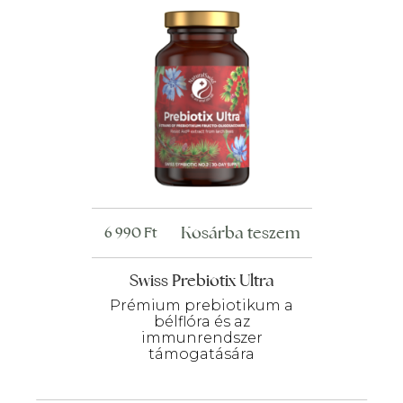
Kosárba teszem
6 990
Ft
Swiss Prebiotix Ultra
Prémium prebiotikum a
bélflóra és az
immunrendszer
támogatására