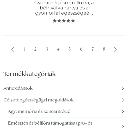
Gyomorégésre, refluxra, a
bélnyálkahártya és a
gyomorfal egészségéért
1
2
3
4
5
6
7
8
Termékkategóriák
Antioxidánsok
Célzott egészségügyi megoldások
Agy, memória és koncentráció
Emésztés és bélflóra támogatása (pro- és