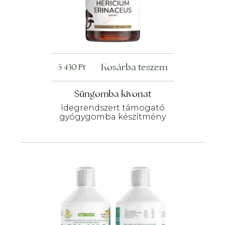
Kosárba teszem
5 430
Ft
Süngomba kivonat
Idegrendszert támogató
gyógygomba készítmény