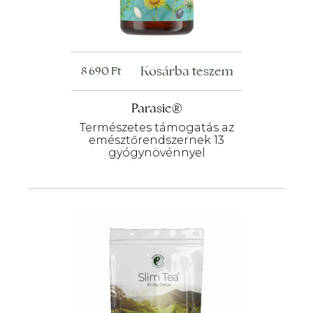
Kosárba teszem
8 690
Ft
Parasic®
Természetes támogatás az
emésztőrendszernek 13
gyógynövénnyel