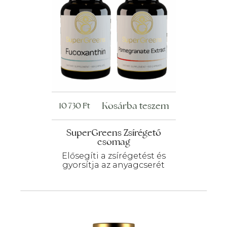
Kosárba teszem
10 730
Ft
SuperGreens Zsírégető
csomag
Elősegíti a zsírégetést és
gyorsítja az anyagcserét