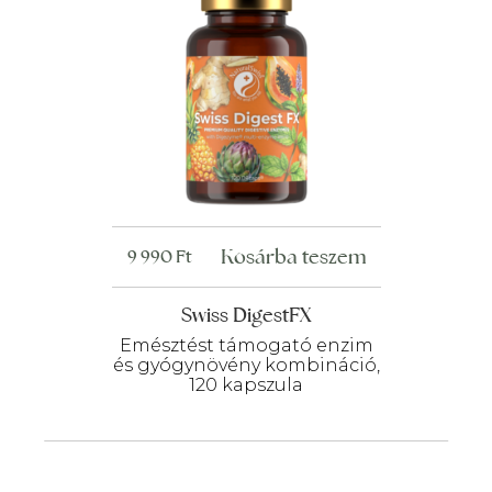
Kosárba teszem
9 990
Ft
Swiss DigestFX
Emésztést támogató enzim
és gyógynövény kombináció,
120 kapszula