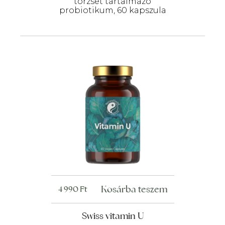
törzset tartalmazó
probiotikum, 60 kapszula
Kosárba teszem
4 990
Ft
Swiss vitamin U