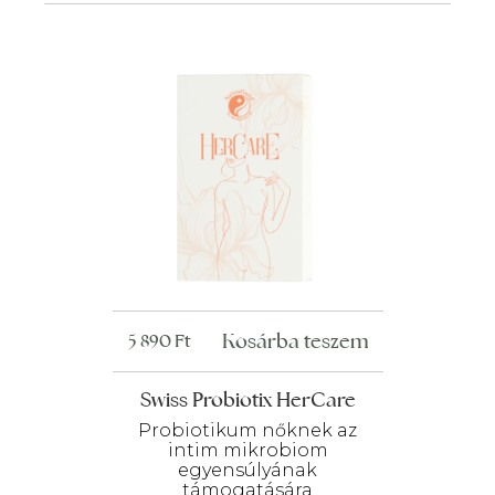
Kosárba teszem
5 890
Ft
Swiss Probiotix HerCare
Probiotikum nőknek az
intim mikrobiom
egyensúlyának
támogatására