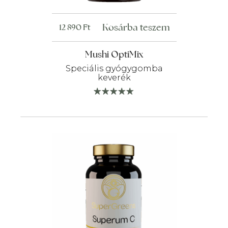
Kosárba teszem
12 890
Ft
Mushi OptiMix
Speciális gyógygomba
keverék