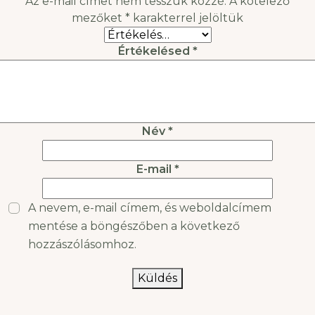
Az e-mail címet nem tesszük közzé.
A kötelező
elejét vehetjük a
tökéletes immunválasz
mezőket
*
karakterrel jelöltük
szezonális
érdekében, mutatjuk,
betegségeknek. Nincs
melyek a
Értékelésed
*
gond,
leghatékinyabb
természetes
immunerősítők.
Természetes
Név
*
immunerősítők sokasága
áll
E-mail
*
A nevem, e-mail címem, és weboldalcímem
mentése a böngészőben a következő
hozzászólásomhoz.
Küldés