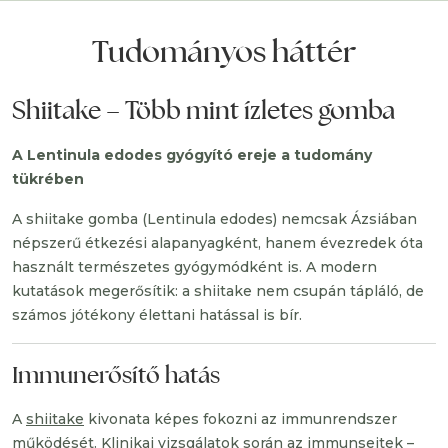
Tudományos háttér
Shiitake – Több mint ízletes gomba
A Lentinula edodes gyógyító ereje a tudomány
tükrében
A shiitake gomba (Lentinula edodes) nemcsak Ázsiában
népszerű étkezési alapanyagként, hanem évezredek óta
használt természetes gyógymódként is. A modern
kutatások megerősítik: a shiitake nem csupán tápláló, de
számos jótékony élettani hatással is bír.
Immunerősítő hatás
A
shiitake
kivonata képes fokozni az immunrendszer
működését. Klinikai vizsgálatok során az immunsejtek –