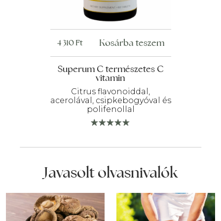
Kosárba teszem
4 310
Ft
Superum C természetes C
vitamin
Citrus flavonoiddal,
acerolával, csipkebogyóval és
polifenollal
Javasolt olvasnivalók