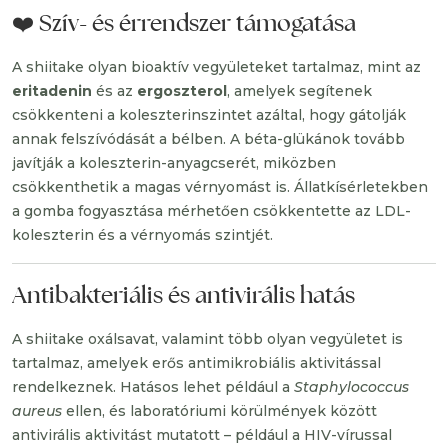
❤️ Szív- és érrendszer támogatása
A shiitake olyan bioaktív vegyületeket tartalmaz, mint az
eritadenin
és az
ergoszterol
, amelyek segítenek
csökkenteni a koleszterinszintet azáltal, hogy gátolják
annak felszívódását a bélben. A béta-glükánok tovább
javítják a koleszterin-anyagcserét, miközben
csökkenthetik a magas vérnyomást is. Állatkísérletekben
a gomba fogyasztása mérhetően csökkentette az LDL-
koleszterin és a vérnyomás szintjét.
Antibakteriális és antivirális hatás
A shiitake oxálsavat, valamint több olyan vegyületet is
tartalmaz, amelyek erős antimikrobiális aktivitással
rendelkeznek. Hatásos lehet például a
Staphylococcus
aureus
ellen, és laboratóriumi körülmények között
antivirális aktivitást mutatott – például a HIV-vírussal