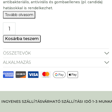
antibakteriális, antivirális és gombaellenes (pl. candida)
hatásokkal is rendelkezhet.
Tovább olvasom
Mushi
shiitake
gomba
Kosárba teszem
kivonat
mennyiség
ÖSSZETEVŐK
ALKALMAZÁS
INGYENES SZÁLLÍTÁS
VÁRHATÓ SZÁLLÍTÁSI IDŐ 1-3 MUNKA