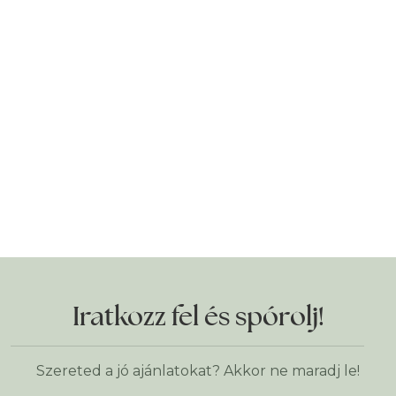
Iratkozz fel és spórolj!
Szereted a jó ajánlatokat? Akkor ne maradj le!