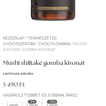
KEZDŐLAP
/
TERMÉSZETES
GYÓGYSZERTÁR
/
GYÓGYGOMBÁK
/ MUSHI
SHIITAKE GOMBA KIVONAT
Mushi shiitake gomba kivonat
Lentinula edodes
5 490
Ft
VÁSÁROLJ TÖBBET ÉS JOBBAN JÁRSZ
-5%
-10%
1 darab
2 darab
3 darab