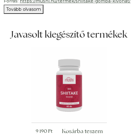
Forrás:
https://mushi.hu/termek/shiitake-gomba-kivonat/
Tovább olvasom
Javasolt kiegészítő termékek
Kosárba teszem
9 190
Ft