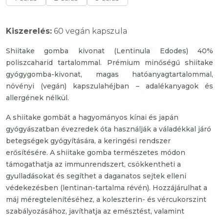
Kiszerelés:
60 vegán kapszula
Shiitake gomba kivonat (Lentinula Edodes) 40%
poliszcaharid tartalommal. Prémium minőségű shiitake
gyógygomba-kivonat, magas hatóanyagtartalommal,
növényi (vegán) kapszulahéjban – adalékanyagok és
allergének nélkül.
A shiitake gombát a hagyományos kínai és japán
gyógyászatban évezredek óta használják a váladékkal járó
betegségek gyógyítására, a keringési rendszer
erősítésére. A shiitake gomba természetes módon
támogathatja az immunrendszert, csökkentheti a
gyulladásokat és segíthet a daganatos sejtek elleni
védekezésben (lentinan-tartalma révén). Hozzájárulhat a
máj méregtelenítéséhez, a koleszterin- és vércukorszint
szabályozásához, javíthatja az emésztést, valamint