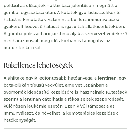
például az ölősejtek – aktivitása jelentősen megnőtt a
gomba fogyasztása után. A kutatók gyulladáscsökkentő
hatást is kimutattak, valamint a bélflóra immunválaszra
gyakorolt kedvező hatását is igazolták állatkísérletekben.
A gomba poliszacharidjai stimulálják a szervezet védekező
mechanizmusait, még idős korban is támogatva az
immunfunkciókat.
Rákellenes lehetőségek
A shiitake egyik legfontosabb hatóanyaga, a
lentinan
, egy
béta-glükán típusú vegyület, amelyet Japánban a
gyomorrák kiegészítő kezelésére is használnak. Kutatások
szerint a lentinan gátolhatja a rákos sejtek szaporodását,
különösen leukémia esetén. Ezen kívül támogatja az
immunválaszt, és növelheti a kemoterápiás kezelések
hatékonyságát.