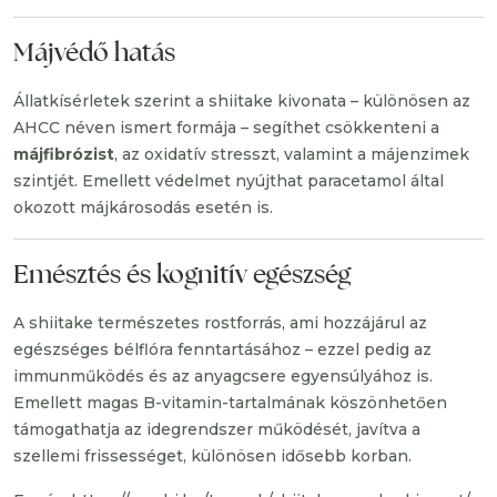
Májvédő hatás
Állatkísérletek szerint a shiitake kivonata – különösen az
AHCC néven ismert formája – segíthet csökkenteni a
májfibrózist
, az oxidatív stresszt, valamint a májenzimek
szintjét. Emellett védelmet nyújthat paracetamol által
okozott májkárosodás esetén is.
Emésztés és kognitív egészség
A shiitake természetes rostforrás, ami hozzájárul az
egészséges bélflóra fenntartásához – ezzel pedig az
immunműködés és az anyagcsere egyensúlyához is.
Emellett magas B-vitamin-tartalmának köszönhetően
támogathatja az idegrendszer működését, javítva a
szellemi frissességet, különösen idősebb korban.