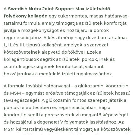
A
Swedish Nutra Joint Support Max ízületvédő
folyékony kollagén
egy cukormentes, magas hatóanyag-
tartalmú formula, amely támogatja az ízületek komfortját,
javítja a mozgékonyságot és hozzájárul a porcok
regenerációjához. A készítmény nagy dózisban tartalmaz
I., II. és III. típusú kollagént, amelyek a szervezet
kötőszöveteinek alapvető építőkövei. Ezek a
kollagéntípusok segítik az ízületek, porcok, inak és
csontok egészségének fenntartását, valamint
hozzájárulnak a megfelelő ízületi rugalmassághoz.
A formula további hatóanyagai – a glükozamin, kondroitin
és MSM – egymást erősítve támogatják az ízületek hosszú
távú egészségét. A glükozamin fontos szerepet játszik a
porcok felépítésében és regenerációjában, míg a
kondroitin segíti a porcszövetek vízmegkötő képességét
és hozzájárul a degeneratív folyamatok lassításához. Az
MSM kéntartalmú vegyületként támogatja a kötőszövetek