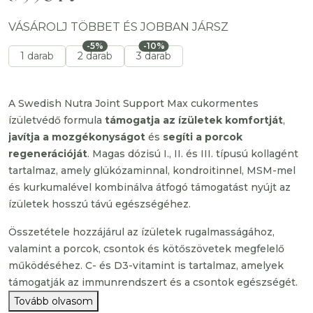
VÁSÁROLJ TÖBBET ÉS JOBBAN JÁRSZ
-5%
-10%
1 darab
2 darab
3 darab
A Swedish Nutra Joint Support Max cukormentes
ízületvédő formula
támogatja az ízületek komfortját
,
javítja a mozgékonyságot
és
segíti a porcok
regenerációját
. Magas dózisú I., II. és III. típusú kollagént
tartalmaz, amely glükózaminnal, kondroitinnel, MSM-mel
és kurkumalével kombinálva átfogó támogatást nyújt az
ízületek hosszú távú egészségéhez.
Összetétele hozzájárul az ízületek rugalmasságához,
valamint a porcok, csontok és kötőszövetek megfelelő
működéséhez. C- és D3-vitamint is tartalmaz, amelyek
támogatják az immunrendszert és a csontok egészségét.
Tovább olvasom