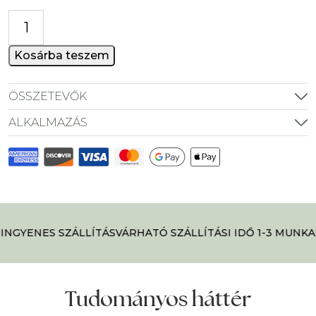
Ízületvédő
kollagénital
MAX
Kosárba teszem
-
cukormentes
ÖSSZETEVŐK
mennyiség
ALKALMAZÁS
INGYENES SZÁLLÍTÁS
VÁRHATÓ SZÁLLÍTÁSI IDŐ 1-3 MUNKA
Tudományos háttér