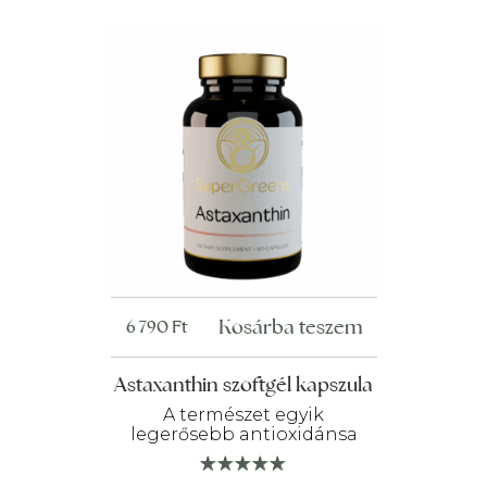
Kosárba teszem
6 790
Ft
Astaxanthin szoftgél kapszula
A természet egyik
legerősebb antioxidánsa