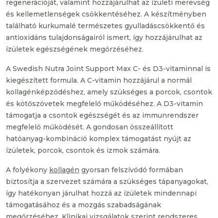
regenerációját, valamint hozzájárulhat az ízületi merevség
és kellemetlenségek csökkentéséhez. A készítményben
található kurkumalé természetes gyulladáscsökkentő és
antioxidáns tulajdonságairól ismert, így hozzájárulhat az
ízületek egészségének megőrzéséhez.
A Swedish Nutra Joint Support Max C- és D3-vitaminnal is
kiegészített formula. A C-vitamin hozzájárul a normál
kollagénképződéshez, amely szükséges a porcok, csontok
és kötőszövetek megfelelő működéséhez. A D3-vitamin
támogatja a csontok egészségét és az immunrendszer
megfelelő működését. A gondosan összeállított
hatóanyag-kombináció komplex támogatást nyújt az
ízületek, porcok, csontok és izmok számára.
A folyékony
kollagén
gyorsan felszívódó formában
biztosítja a szervezet számára a szükséges tápanyagokat,
így hatékonyan járulhat hozzá az ízületek mindennapi
támogatásához és a mozgás szabadságának
megőrzéséhez. Klinikai vizsgálatok szerint rendszeres