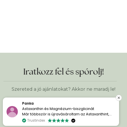
Iratkozz fel és spórolj!
Szereted a jó ajánlatokat? Akkor ne maradj le!
Panka
Astaxanthin és Magnézium-biszglicinát
Keresztnév
*
Már többször is újravásároltam az Astaxanthint,
mert egyszerűen imádom a hatását. A bőröm
Trustindex
sokkal szebb és ragyogóbb.