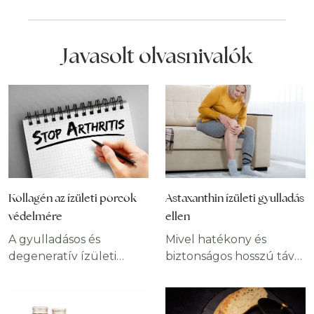
Javasolt olvasnivalók
Kollagén az ízületi porcok
Astaxanthin ízületi gyulladás
védelmére
ellen
A gyulladásos és
Mivel hatékony és
degeneratív ízületi
biztonságos hosszú távú
betegségek egyre
kezelés a legtöbb ízületi
jobban a figyelem
betegséggel küzdő
középpontjába
ember számára nem áll