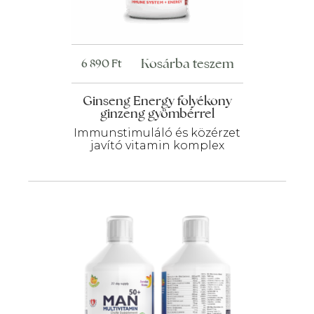
Kosárba teszem
6 890
Ft
Ginseng Energy folyékony
ginzeng gyömbérrel
Immunstimuláló és közérzet
javító vitamin komplex