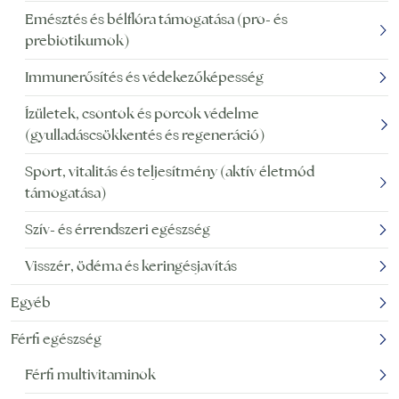
Emésztés és bélflóra támogatása (pro- és
prebiotikumok)
Immunerősítés és védekezőképesség
Ízületek, csontok és porcok védelme
(gyulladáscsökkentés és regeneráció)
Sport, vitalitás és teljesítmény (aktív életmód
támogatása)
Szív- és érrendszeri egészség
Visszér, ödéma és keringésjavítás
Egyéb
Férfi egészség
Férfi multivitaminok