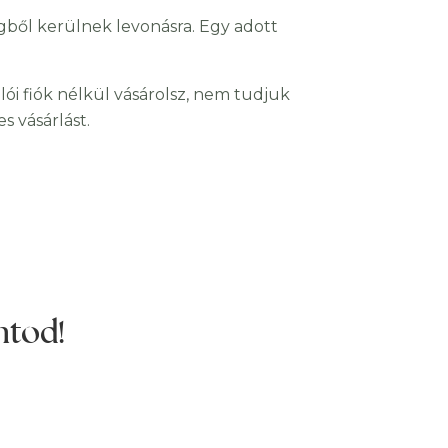
gből kerülnek levonásra. Egy adott
ói fiók nélkül vásárolsz, nem tudjuk
s vásárlást.
ntod!