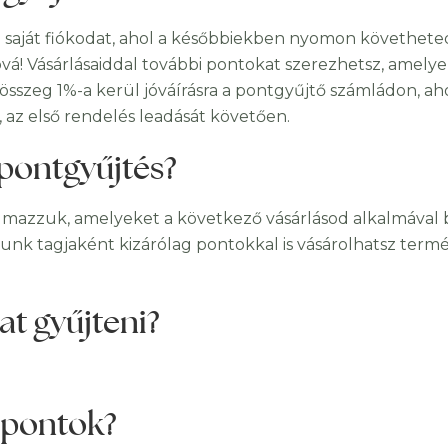
aját fiókodat, ahol a későbbiekben nyomon követheted 
vá! Vásárlásaiddal további pontokat szerezhetsz, amelye
összeg 1%-a kerül jóváírásra a pontgyűjtő számládon, aho
, az első rendelés leadását követően.
 pontgyűjtés?
mazzuk, amelyeket a következő vásárlásod alkalmával be
 tagjaként kizárólag pontokkal is vásárolhatsz termék
at gyűjteni?
 pontok?