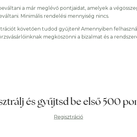
eváltani a már meglévő pontjaidat, amelyek a végössze
ltani. Minimális rendelési mennyiség nincs.
trációt követően tudod gyűjteni! Amennyiben felhasznál
örzsvásárlóinknak megköszönni a bizalmat és a rendszere
sztrálj és gyűjtsd be első 500 po
Regisztráció