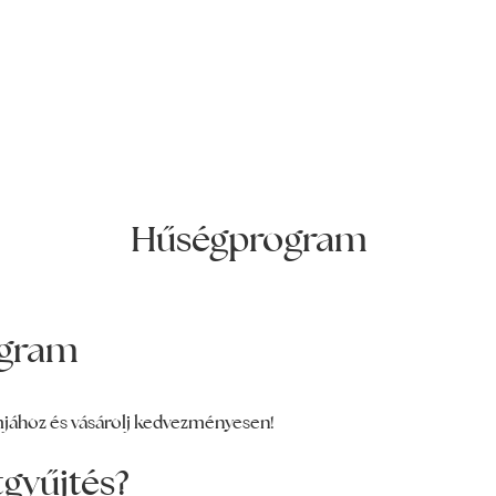
Hűségprogram
ogram
jához és vásárolj kedvezményesen!
gyűjtés?