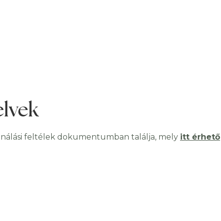
elvek
ználási feltélek dokumentumban találja, mely
itt érhető