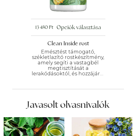
Ennek
Opciók választása
13 480
Ft
a
terméknek
Clean Inside rost
több
Emésztést támogató,
variációja
székletlazító rostkészítmény,
amely segíti a vastagbél
van.
megtisztítását a
A
lerakódásoktól, és hozzájárul
változatok
azok újbóli kialakulásának
megelőzéséhez.
a
termékoldalon
választhatók
Javasolt olvasnivalók
ki