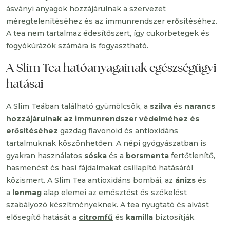
ásványi anyagok hozzájárulnak a szervezet
méregtelenítéséhez és az immunrendszer erősítéséhez.
A tea nem tartalmaz édesítőszert, így cukorbetegek és
fogyókúrázók számára is fogyasztható.
A Slim Tea hatóanyagainak egészségügyi
hatásai
A Slim Teában található gyümölcsök, a
szilva
és
narancs
hozzájárulnak az immunrendszer védelméhez és
erősítéséhez
gazdag flavonoid és antioxidáns
tartalmuknak köszönhetően. A népi gyógyászatban is
gyakran használatos
sóska
és a
borsmenta
fertőtlenítő,
hasmenést és hasi fájdalmakat csillapító hatásáról
közismert. A Slim Tea antioxidáns bombái, az
ánizs
és
a
lenmag
alap elemei az emésztést és székelést
szabályozó készítményeknek. A tea nyugtató és alvást
elősegítő hatását a
citromfű
és
kamilla
biztosítják.