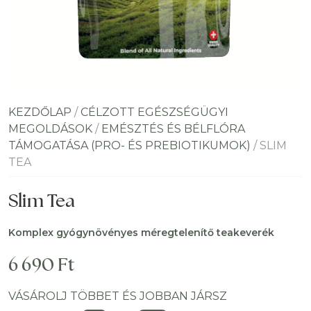
KEZDŐLAP
/
CÉLZOTT EGÉSZSÉGÜGYI
MEGOLDÁSOK
/
EMÉSZTÉS ÉS BÉLFLÓRA
TÁMOGATÁSA (PRO- ÉS PREBIOTIKUMOK)
/ SLIM
TEA
Slim Tea
Komplex gyógynövényes méregtelenítő teakeverék
6 690
Ft
VÁSÁROLJ TÖBBET ÉS JOBBAN JÁRSZ