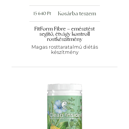
Kosárba teszem
15 640
Ft
FitForm Fibre – emésztést
segítő, étvágy kontroll
rostkészítmény
Magas rosttaratalmú diétás
készítmény