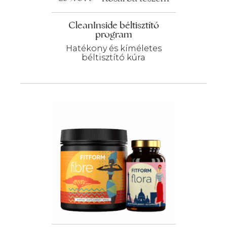
CleanInside béltisztító
program
Hatékony és kíméletes
béltisztító kúra