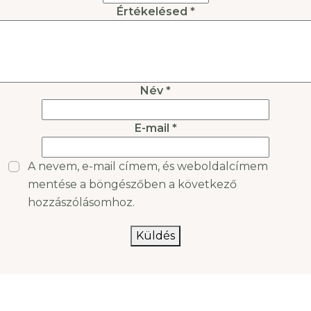
(Rosa canina, azaz
hatékony a
Értékelésed
*
kutyarózsa) azért kapta,
menstruációs fájdalmak
mert
ellen. Hogyan segít, és
vannak-e mellékhatásai?
Alább
Név
*
E-mail
*
A nevem, e-mail címem, és weboldalcímem
mentése a böngészőben a következő
hozzászólásomhoz.
Küldés