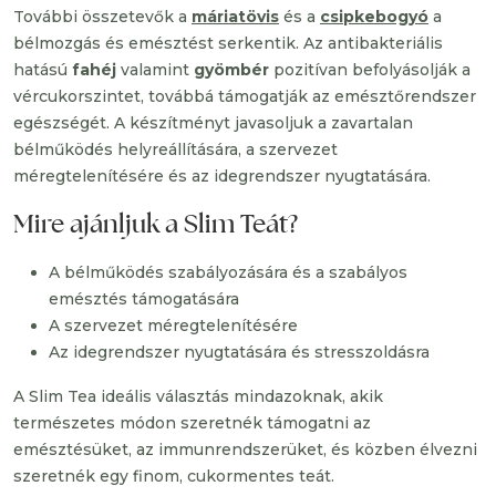
További összetevők a
máriatövis
és a
csipkebogyó
a
bélmozgás és emésztést serkentik. Az antibakteriális
hatású
fahéj
valamint
gyömbér
pozitívan befolyásolják a
vércukorszintet, továbbá támogatják az emésztőrendszer
egészségét. A készítményt javasoljuk a zavartalan
bélműködés helyreállítására, a szervezet
méregtelenítésére és az idegrendszer nyugtatására.
Mire ajánljuk a Slim Teát?
A bélműködés szabályozására és a szabályos
emésztés támogatására
A szervezet méregtelenítésére
Az idegrendszer nyugtatására és stresszoldásra
A Slim Tea ideális választás mindazoknak, akik
természetes módon szeretnék támogatni az
emésztésüket, az immunrendszerüket, és közben élvezni
szeretnék egy finom, cukormentes teát.