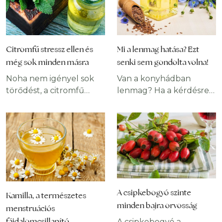
Citromfű stressz ellen és
Mi a lenmag hatása? Ezt
még sok minden másra
senki sem gondolta volna!
Noha nem igényel sok
Van a konyhádban
törődést, a citromfű
lenmag? Ha a kérdésre
gyógyhatásai
nemmel válaszoltál,
felülmúlhatatlanok. Az
ideje megismerned
ókori arabok, görögök és
ennek a
egyiptomiak nagy
szuperélelmiszernek az
tiszteletben tartották.
egészségvédő hatásait,
Úgy vélték, természetes
és megtudnod, miért
ellenszere a
tették az ókorban
rosszkedvnek és a
kötelezővé a
A csipkebogyó szinte
Kamilla, a természetes
szomorúságnak,
fogyasztását. Számos
minden bajra orvosság
menstruációs
kozmetikumok és
lenyűgöző egészségügyi
fájdalomcsillapító
gyógyszerek
előnye van annak, ha
A csipkebogyó a