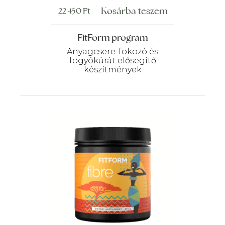
Kosárba teszem
22 450
Ft
FitForm program
Anyagcsere-fokozó és
fogyókúrát elősegítő
készítmények