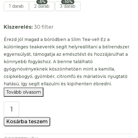
-5%
-10%
1 darab
2 darab
3 darab
Kiszerelés:
30 filter
Érezd jól magad a bőrödben a Slim Tea-vel! Ez a
különleges teakeverék segít helyreállítani a bélrendszer
egyensúlyát, támogatja az emésztést és hozzájárulhat a
könnyebb fogyáshoz. A benne található
gyógynövényeknek köszönhetően mint a kamilla,
csipkebogyó, gyömbér, citromfű és máriatövis nyugtató
hatású, így segít ellazulni és kipihenten ébredni.
Tovább olvasom
Slim
Tea
mennyiség
Kosárba teszem