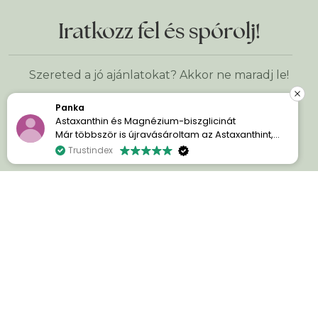
Iratkozz fel és spórolj!
Szereted a jó ajánlatokat? Akkor ne maradj le!
Panka
Astaxanthin és Magnézium-biszglicinát
Már többször is újravásároltam az Astaxanthint,
Keresztnév
*
mert egyszerűen imádom a hatását. A bőröm
Trustindex
sokkal szebb és ragyogóbb.
E-mail cím
*
A Magnézium-biszglicinát pedig kellemes
meglepetés volt számomra. Azóta sokkal
nyugodtabban alszom, könnyebben el tudok
aludni, és reggel kipihentebben ébredek.
Mindkettővel nagyon elégedett vagyok, és
szívesen ajánlom azoknak, akik minőségi étrend-
kiegészítőket keresnek.
ÁLTALÁNOS INFORMÁCIÓK