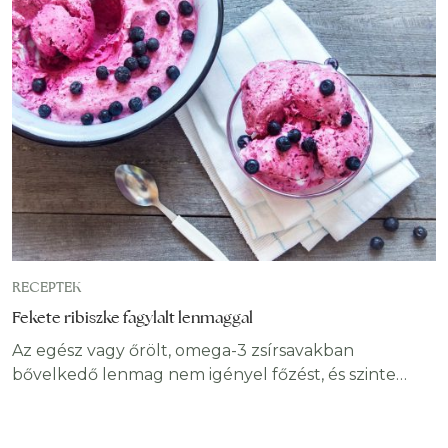
jeges mathca latte fogyasztása mellett. Az
elkészítése pedig pofonegyszerű. A jeges matcha
latte mindössze három összetevőből készül: matcha
te por, növényi tej és méz. Méz helyett
használhatunk bármilyen kedvünkre való édesítőt,
beleértve az édesítőszert.
RECEPTEK
Fekete ribiszke fagylalt lenmaggal
Az egész vagy őrölt, omega-3 zsírsavakban
bővelkedő lenmag nem igényel főzést, és szinte
bármilyen ételhez hozzáadható, beleértve a
kenyeret, kekszeket és süteményeket,
müzlikeverékeket és kásákat, valamint a fagylaltot.