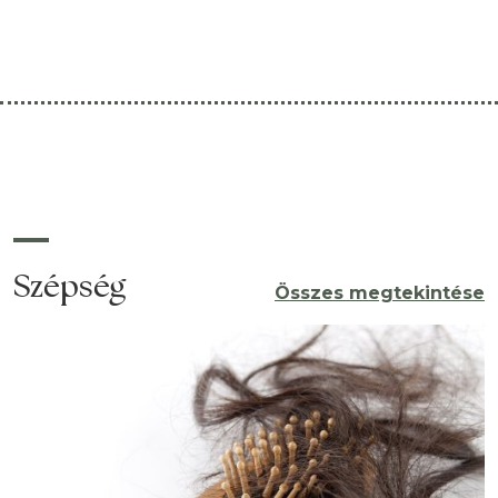
Az alábbi recept elkészítése végtelenül egyszerű, és
bár desszertről van szó, ez a nyalánkság garantáltan
nem szaporítja a kilóink számát. Hozzávalók:
2 fagyasztott banán 1/2 csésze fekete ribiszke vagy
áfonya 30 ml hidegen
Szépség
Összes megtekintése