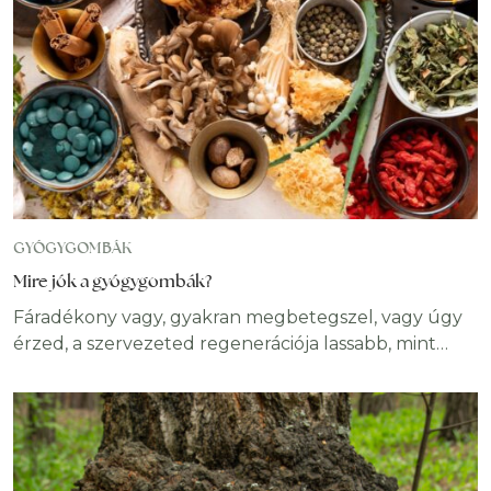
GYÓGYGOMBÁK
Mire jók a gyógygombák?
Fáradékony vagy, gyakran megbetegszel, vagy úgy
érzed, a szervezeted regenerációja lassabb, mint
korábban? A gyógygombák a szervezet működését
több területen támogatják – különösen az
immunrendszer, a gyulladásos folyamatok és a
sejtvédelem szempontjából. Hatásuk több ezer éves
tapasztalaton alapul, különösen a keleti