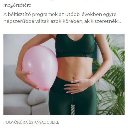
megőrzésére
A béltisztító programok az utóbbi években egyre
népszerűbbé váltak azok körében, akik szeretnék
javítani emésztésüket, növelni energiaszintjüket
vagy egyszerűen tudatosabban támogatni
szervezetük működését. Az interneten azonban
rengeteg ellentmondásos információ kering a
témában, így nem mindig könnyű eldönteni, mi az,
ami valóban hasznos, és mi az, ami inkább mítosz.
Felmerülhet a kérdés, hogy mi a béltisztító
FOGYÓKÚRA ÉS ANYAGCSERE