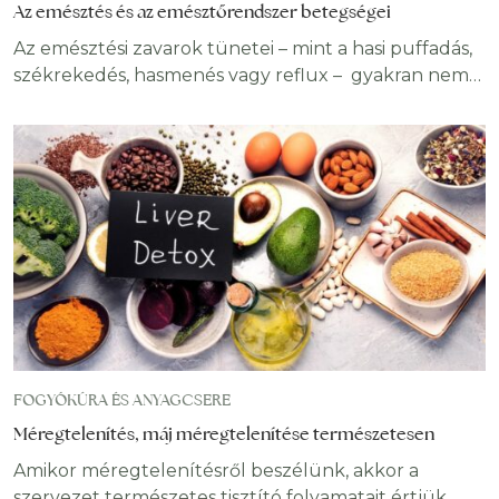
Az emésztés és az emésztőrendszer betegségei
Az emésztési zavarok tünetei – mint a hasi puffadás,
székrekedés, hasmenés vagy reflux – gyakran nem
önálló problémák, hanem az emésztőrendszer
működésének egyensúlyzavarára utalnak. A
puffadás okai mögött állhat bélflóra-eltolódás,
elégtelen emésztőenzim-termelés, stressz vagy nem
megfelelő rostbevitel is. A leggyakoribb emésztési
tévhitek félrevezethetnek, és késleltethetik a valódi
okok felismerését. Cikkünkben bemutatjuk az
emésztés folyamatát, az
FOGYÓKÚRA ÉS ANYAGCSERE
Méregtelenítés, máj méregtelenítése természetesen
Amikor méregtelenítésről beszélünk, akkor a
szervezet természetes tisztító folyamatait értjük,