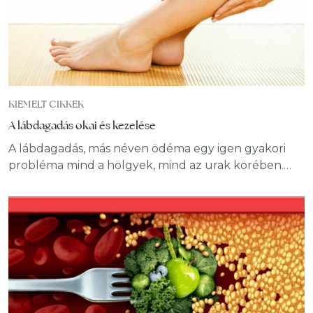
KIEMELT CIKKEK
A lábdagadás okai és kezelése
A lábdagadás, más néven ödéma egy igen gyakori
probléma mind a hölgyek, mind az urak körében.
Ennek fő oka, hogy folyadék halmozódik fel a test
szöveteiben, elsősorban a lábakban, valamint a boka
területén. Más kérdés, hogy ez minek a
következménye, miért dagad be a lábunk és mit
tehetünk ellene. Ebben a cikkünkben a lábdagadás
okait