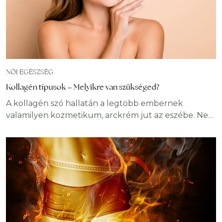
NŐI EGÉSZSÉG
Kollagén típusok – Melyikre van szükséged?
A kollagén szó hallatán a legtöbb embernek
valamilyen kozmetikum, arckrém jut az eszébe. Nem
is véletlenül, hiszen a szépségiparban igen fontos
anyagról van szó. Részben a kollagén felel a bőr
feszességéért, rugalmasságáért és összességében az
egészséges, fiatalos kinézetéért. Így nem csoda,
hogy a fiatalító krémek egyik alapvető fontosságú
összetevője. A bőrön kívül azonban a kollagén