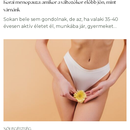
Korai menopauza: amikor a változókor előbb jön, mint
várnánk
Sokan bele sem gondolnak, de az, ha valaki 35-40
évesen aktív életet él, munkába jár, gyermeket
nevel, akkor is előfordulhat vele, hogy hőhullámokat
és rendszertelen vérzést tapasztal. A
hangulatingadozások, az alvászavar nem csak 50
körül okoz problémát, hiszen a korai menopauza
jelei is lehetnek ezek. Az, hogy kinek és mikor
kezdődik, nagyon sok tényezőtől függ,
NŐI EGÉSZSÉG