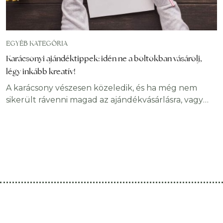
EGYÉB KATEGÓRIA
Karácsonyi ajándéktippek: idén ne a boltokban vásárolj,
légy inkább kreatív!
A karácsony vészesen közeledik, és ha még nem
sikerült rávenni magad az ajándékvásárlásra, vagy
inkább saját kezűleg készítenél valami meglepetést,
akkor itt vagyunk, hogy segítsünk! Ezek a karácsonyi
ajándéktippek számodra is megkönnyítik az
ünnepekre való készülődést. A házi készítésű
karácsonyi ajándékokkal nemcsak egy csomó pénzt
takaríthatsz meg, de a kreativitásodat is kiélheted.
Ne aggódj, nem