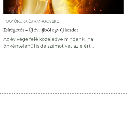
FOGYÓKÚRA ÉS ANYAGCSERE
Zsírégetés – Új év, újból egy új kezdet
Az év vége felé közeledve mindenki, ha
önkéntelenül is de számot vet az elért
eredményekkel. A tavaly ilyen tájban kitűzött célok
közül mennyi sikerült és mennyi nem. A fogyás az
egyik ha nem a leggyakoribb célkitűzés, hiszen a
vonzó alak a szép külső elidegeníthetetlen része. A
szép külső pedig az egyik leghatásosabb eszköz
olyan magasztosabb