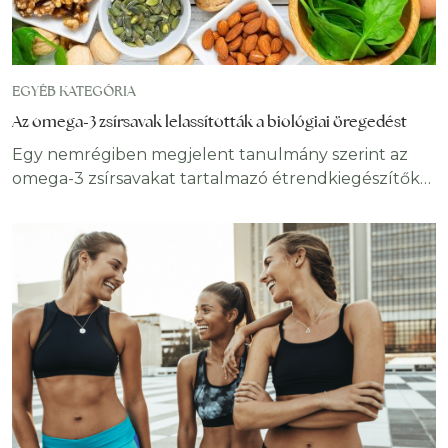
EGYÉB KATEGÓRIA
Az omega-3 zsírsavak lelassították a biológiai öregedést
Egy nemrégiben megjelent tanulmány szerint az
omega-3 zsírsavakat tartalmazó étrendkiegészítők
napi fogyasztása lelassíthatja az idősebb emberek
biológiai öregedését. Ez a hatás tovább fokozható
testmozgással és D-vitamin egyidejű alkalmazásával.
Azonban fontos megjegyezni, hogy a biológiai
életkor nem azonos a születésünk óta eltelt évek
számával. Valaki lehet például 40 éves, de a biológiai
életkora lehet magasabb vagy