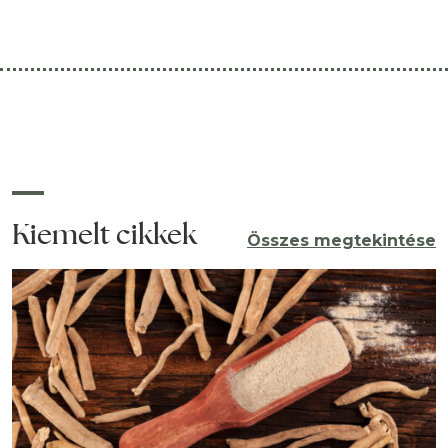
természetes egészségmegőrzés hívei. A
mandulagomba hatása iránti érdeklődés nem
véletlen, hiszen több kutatás is vizsgálja
immunrendszer-támogató, gyulladáscsökkentő,
koleszterinszint-szabályozó és anyagcsere-barát
hatását. Mi az a mandulagomba? A mandulagomba
egy viszonylag
Kiemelt cikkek
Összes megtekintése