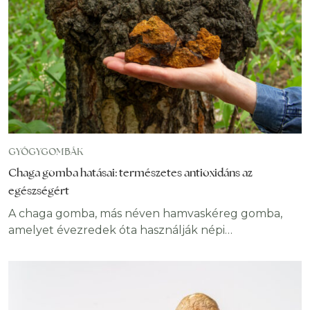
gyógyászatban. Több ezer éves háttér – a kínai
orvoslás szemlélete A kínai orvoslás a
GYÓGYGOMBÁK
Chaga gomba hatásai: természetes antioxidáns az
egészségért
A chaga gomba, más néven hamvaskéreg gomba,
amelyet évezredek óta használják népi
gyógyászatban, ahol az emberek a természetes
immunerősítő és antioxidáns tulajdonságai miatt
értékelik. A modern wellness és természetes
egészség trendekben a chaga gomba hatása