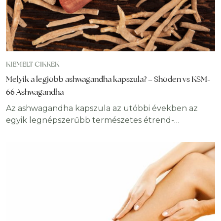
KIEMELT CIKKEK
Melyik a legjobb ashwagandha kapszula? – Shoden vs KSM-
66 Ashwagandha
Az ashwagandha kapszula az utóbbi években az
egyik legnépszerűbb természetes étrend-
kiegészítővé vált, különösen azok körében, akik
stresszcsökkentést, jobb alvást vagy hormonális
támogatást keresnek. Az ashwagandha többek
között segíthet a stressz és a kortizol
csökkentésében, a szorongás enyhítésében,
valamint a fizikai teljesítmény támogatásában. De ez
nem minden, hiszen nem csak egy fajtája létezik. A
Shoden és