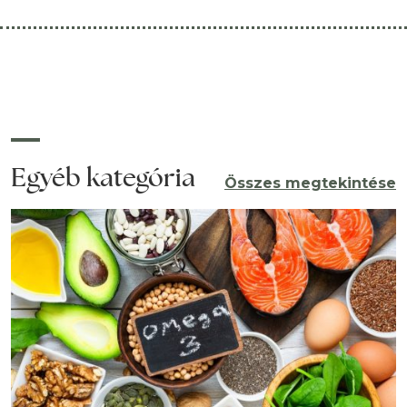
antioxidánsokban; részben e tulajdonságuknak hála
olyan egészségesek. Általában
Egyéb kategória
Összes megtekintése