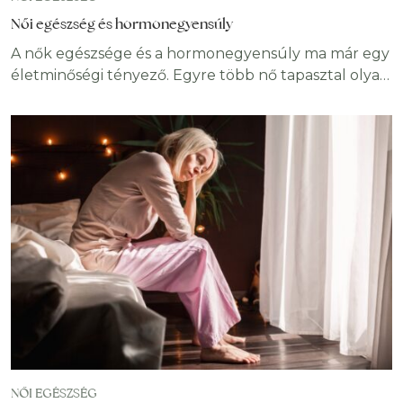
Női egészség és hormonegyensúly
A nők egészsége és a hormonegyensúly ma már egy
életminőségi tényező. Egyre több nő tapasztal olyan
tüneteket, mint a fáradtság, PMS, rendszertelen
ciklus vagy megmagyarázhatatlan hízás, miközben a
laboreredményei gyakran normálisak. Fontos tudni,
hogy mi állhat a háttérben, és hogyan tudjuk
életmóddal, táplálkozással és tudatos szokásokkal
támogatni a hormonrendszerünk működését. Miért
fontos manapság a női
NŐI EGÉSZSÉG