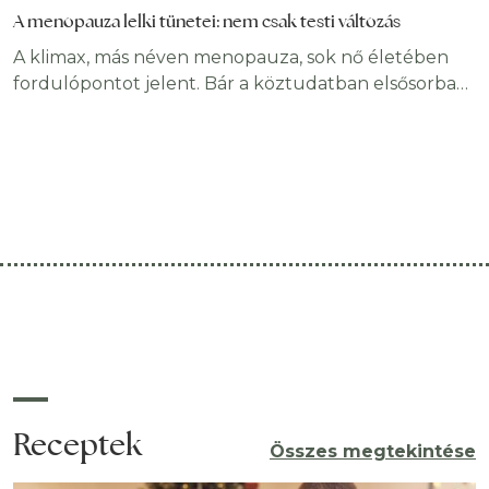
A menopauza lelki tünetei: nem csak testi változás
A klimax, más néven menopauza, sok nő életében
fordulópontot jelent. Bár a köztudatban elsősorban
a testi változások, mint a hőhullámok, az
alvászavarok, valamint a ciklusváltozások, jelennek
meg, a klimax tünetei legalább ilyen gyakran érintik
a lelki világot is. A menopauza és az azt megelőző
időszak során sok nő tapasztal
megmagyarázhatatlan hangulatingadozást,
szorongást, belső feszültséget vagy
Receptek
Összes megtekintése