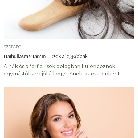
SZÉPSÉG
Hajhullásra vitamin – Ezek a legjobbak
A nők és a férfiak sok dologban különböznek
egymástól, ami jól áll egy nőnek, az esetenként
borzalmasan néz ki egy férfin. Egy dolog viszont
mindkettejük külsején nagyot tud dobni, ez pedig
az ápolt egészséges, élettel teli dús haj. A hajhullás
mindkét nem számára ugyanolyan kellemetlen
probléma. A kopaszodásra általában tipikusan férfi
problémaként gondolunk, azonban a