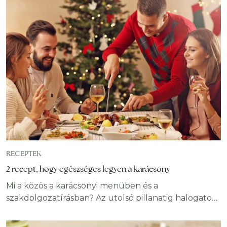
RECEPTEK
2 recept, hogy egészséges legyen a karácsony
Mi a közös a karácsonyi menüben és a
szakdolgozatírásban? Az utolsó pillanatig halogatod,
hogy mi legyen, a hozzávalókat is sebtében próbálod
összeszedni, az égvilágon semmi garancia nincs, hogy