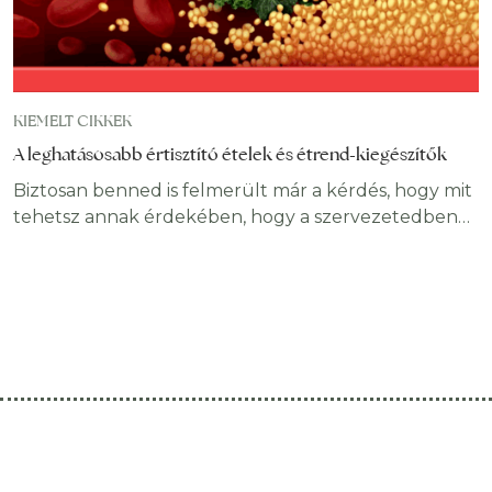
KIEMELT CIKKEK
A leghatásosabb értisztító ételek és étrend-kiegészítők
Biztosan benned is felmerült már a kérdés, hogy mit
tehetsz annak érdekében, hogy a szervezetedben
található érfalak rugalmasak és fiatalosak
maradjanak. Ahhoz, hogy az erek egészségesek
lehessenek, vitaminokat, ásványi anyagokat, és
enzimeket kell bevetni. Bár sok étel tartalmaz nagy
mennyiségben különféle fontos összetevőket, ez
nem mindig elegendő. Éppen ezért most
megmutatjuk, hogy milyen értisztító ételek,