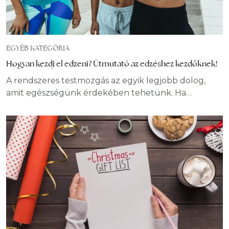
EGYÉB KATEGÓRIA
Hogyan kezdj el edzeni? Útmutató az edzéshez kezdőknek!
A rendszeres testmozgás az egyik legjobb dolog,
amit egészségünk érdekében tehetünk. Ha
elkezded, gyorsan látni és érezni fogod, hogy a
folyamatos fizikai aktivitás milyen előnyökkel jár a
testedre és a jólétedre. A gyakorlatok beépítése a
mindennapokba azonban nagy elszántságot igényel,
és ahhoz, hogy hosszú távon ragaszkodjunk ehhez,
fegyelemre van szükség. Ha az edzés elkezdését
fontolgatod,