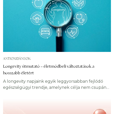
ANTIOXIDÁNSOK
Longevity útmutató – életmódbeli változtatások a
hosszabb életért
A longevity napjaink egyik leggyorsabban fejlődő
egészségügyi trendje, amelynek célja nem csupán
az élettartam meghosszabbítása, hanem az
egészségben eltöltött évek számának növelése is.
Egyre több kutatás vizsgálja, hogyan befolyásolja a
táplálkozás, a mozgás, az alvás, a stresszkezelés és a