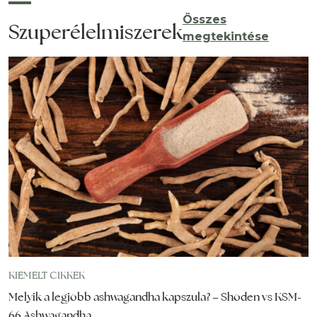
Összes
Szuperélelmiszerek
megtekintése
KIEMELT CIKKEK
Melyik a legjobb ashwagandha kapszula? – Shoden vs KSM-
66 Ashwagandha