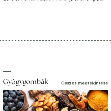
amelyek során a máj, a vesék, a bélrendszer és a bőr
eltávolítják a felhalmozódott salakanyagokat és
káros anyagokat. Ez egy folyamatosan működő,
önszabályozó rendszer, amelyet megfelelő
folyadékbevitellel, kiegyensúlyozott táplálkozással
és egészséges életmóddal támogathatunk. A
méregtelenítés alatt sokan drasztikus kúrákra vagy
léböjtre gondolnak. Valójában a szervezet
Gyógygombák
Összes megtekintése