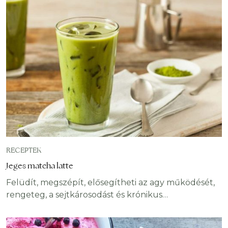
sikerülni fog és a végére már eleged van az
egészből; csak túl szeretnél lenni rajta. Ha még
mindig nincs ötleted mi kerüljön az asztalra
ünnepekkor, adunk néhány
RECEPTEK
Jeges matcha latte
Felüdít, megszépít, elősegítheti az agy működését,
rengeteg, a sejtkárosodást és krónikus
betegségeket megelőző antioxidánst tartalmaz,
ráadásul finom, szerintünk ez épp elegendő érv a