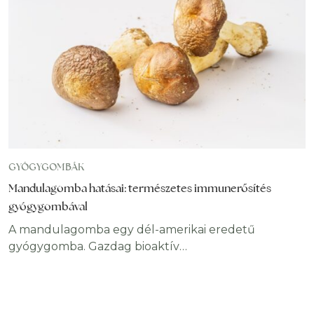
továbbra is központi téma. Sokan fogyasztják
teaként vagy táplálékkiegészítőként, például chaga
gomba kapszula vagy chaga gomba kivonat
formájában. Mi az
GYÓGYGOMBÁK
Mandulagomba hatásai: természetes immunerősítés
gyógygombával
A mandulagomba egy dél-amerikai eredetű
gyógygomba. Gazdag bioaktív
hatóanyagtartalommal rendelkezik, beleértve
poliszacharidokat, béta-glükánokat, vitaminokat,
ásványi anyagokat és antioxidáns vegyületeket.
Emiatt választják egyre többen azok, akik a