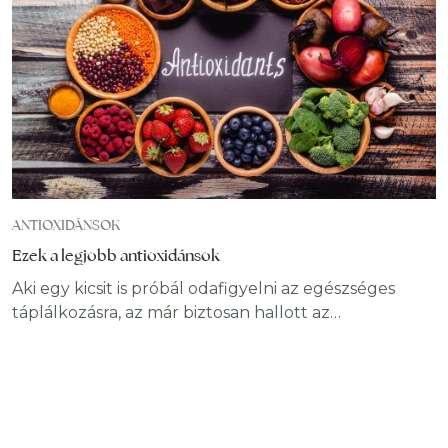
De vajon mit tud és mire jó? Mi a glutation? A
glutation egy kicsi, de
ANTIOXIDÁNSOK
Ezek a legjobb antioxidánsok
Aki egy kicsit is próbál odafigyelni az egészséges
táplálkozásra, az már biztosan hallott az
antioxidánsokról. Amellett, hogy egy jó csengésű,
kissé talán el is csépelt szó, valóban rendkívül fontos
szerepet tölt be az egészség megőrzésében. Főként
az általános értelemben egészséges ételek –
gyümölcsök és zöldségek – gazdagok