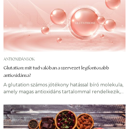
környezeti tényezők az öregedés folyamatát. Most
bemutatjuk a longevity jelentése mögött álló
tudományos hátteret. Emellett kiderül,
ANTIOXIDÁNSOK
Glutation: mit tud valóban a szervezet legfontosabb
antioxidánsa?
A glutation számos jótékony hatással bíró molekula,
amely magas antioxidáns tartalommal rendelkezik,
aminek segítségével megóv bennünket a
sejtkárosodástól, támogatja a méregtelenítést, az
immunrendszert, valamint elősegíti a máj
egészségét. Sőt, kutatások bebizonyították, hogy
akár még a bőr regenerációjában is szerepet játszhat.