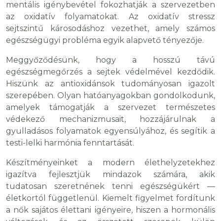
mentális igénybevétel fokozhatják a szervezetben
az oxidatív folyamatokat. Az oxidatív stressz
sejtszintű károsodáshoz vezethet, amely számos
egészségügyi probléma egyik alapvető tényezője.
Meggyőződésünk, hogy a hosszú távú
egészségmegőrzés a sejtek védelmével kezdődik.
Hiszünk az antioxidánsok tudományosan igazolt
szerepében. Olyan hatóanyagokban gondolkodunk,
amelyek támogatják a szervezet természetes
védekező mechanizmusait, hozzájárulnak a
gyulladásos folyamatok egyensúlyához, és segítik a
testi-lelki harmónia fenntartását.
Készítményeinket a modern élethelyzetekhez
igazítva fejlesztjük mindazok számára, akik
tudatosan szeretnének tenni egészségükért —
életkortól függetlenül. Kiemelt figyelmet fordítunk
a nők sajátos élettani igényeire, hiszen a hormonális