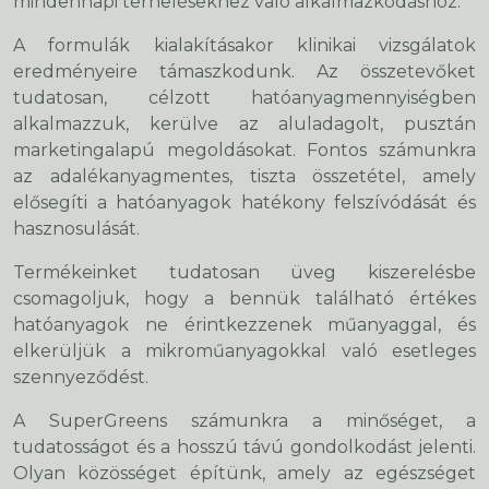
mindennapi terhelésekhez való alkalmazkodáshoz.
A formulák kialakításakor klinikai vizsgálatok
eredményeire támaszkodunk. Az összetevőket
tudatosan, célzott hatóanyagmennyiségben
alkalmazzuk, kerülve az aluladagolt, pusztán
marketingalapú megoldásokat. Fontos számunkra
az adalékanyagmentes, tiszta összetétel, amely
elősegíti a hatóanyagok hatékony felszívódását és
hasznosulását.
Termékeinket tudatosan üveg kiszerelésbe
csomagoljuk, hogy a bennük található értékes
hatóanyagok ne érintkezzenek műanyaggal, és
elkerüljük a mikroműanyagokkal való esetleges
szennyeződést.
A SuperGreens számunkra a minőséget, a
tudatosságot és a hosszú távú gondolkodást jelenti.
Olyan közösséget építünk, amely az egészséget