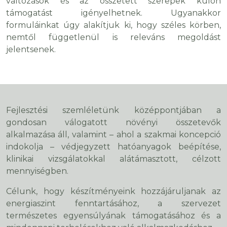
változások és az összetett szerepek külön
támogatást igényelhetnek. Ugyanakkor
formuláinkat úgy alakítjuk ki, hogy széles körben,
nemtől függetlenül is releváns megoldást
jelentsenek.
Fejlesztési szemléletünk középpontjában a
gondosan válogatott növényi összetevők
alkalmazása áll, valamint – ahol a szakmai koncepció
indokolja – védjegyzett hatóanyagok beépítése,
klinikai vizsgálatokkal alátámasztott, célzott
mennyiségben.
Célunk, hogy készítményeink hozzájáruljanak az
energiaszint fenntartásához, a szervezet
természetes egyensúlyának támogatásához és a