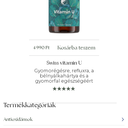
Kosárba teszem
4 990
Ft
Swiss vitamin U
Gyomorégésre, refluxra, a
bélnyálkahártya és a
gyomorfal egészségéért
Termékkategóriák
Antioxidánsok