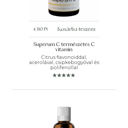
Kosárba teszem
4 310
Ft
Superum C természetes C
vitamin
Citrus flavonoiddal,
acerolával, csipkebogyóval és
polifenollal