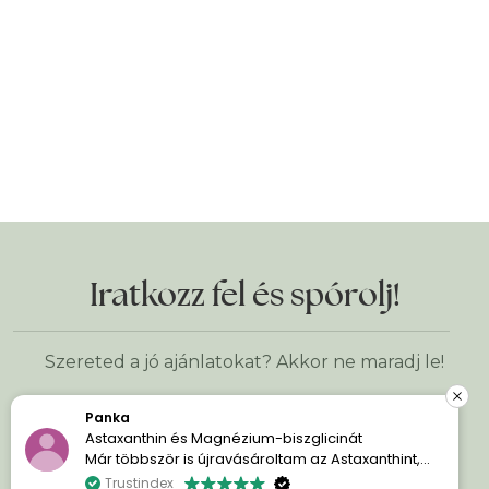
Iratkozz fel és spórolj!
Szereted a jó ajánlatokat? Akkor ne maradj le!
Panka
Astaxanthin és Magnézium-biszglicinát
Keresztnév
*
Már többször is újravásároltam az Astaxanthint,
mert egyszerűen imádom a hatását. A bőröm
Trustindex