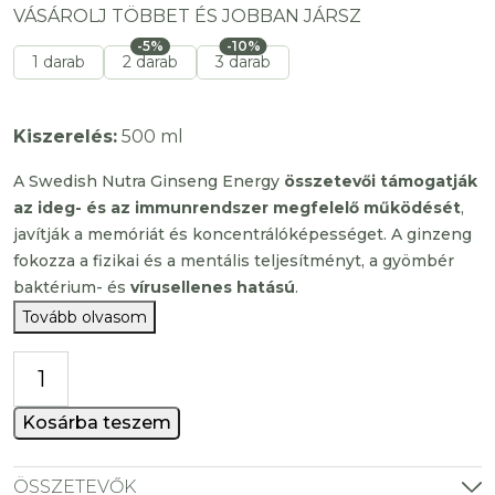
VÁSÁROLJ TÖBBET ÉS JOBBAN JÁRSZ
-5%
-10%
1 darab
2 darab
3 darab
Kiszerelés:
500 ml
A Swedish Nutra Ginseng Energy
összetevői támogatják
az ideg- és az immunrendszer megfelelő működését
,
javítják a memóriát és koncentrálóképességet. A ginzeng
fokozza a fizikai és a mentális teljesítményt, a gyömbér
baktérium- és
vírusellenes hatású
.
Tovább olvasom
Ginseng
Energy
folyékony
Kosárba teszem
ginzeng
gyömbérrel
ÖSSZETEVŐK