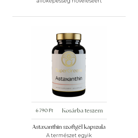
állóképesség növeléséért
Kosárba teszem
6 790
Ft
Astaxanthin szoftgél kapszula
A természet egyik