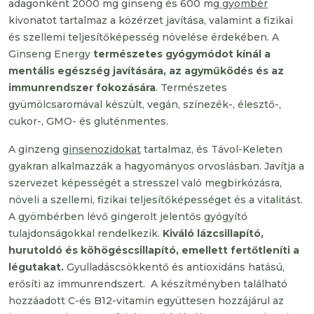
adagonként 2000 mg ginseng és 600 mg
gyömbér
kivonatot tartalmaz a közérzet javítása, valamint a fizikai
és szellemi teljesítőképesség növelése érdekében. A
Ginseng Energy
természetes gyógymódot kínál a
mentális egészség javítására, az agyműködés és az
immunrendszer fokozására
. Természetes
gyümölcsaromával készült, vegán, színezék-, élesztő-,
cukor-, GMO- és gluténmentes.
A ginzeng
ginsenozidokat
tartalmaz, és Távol-Keleten
gyakran alkalmazzák a hagyományos orvoslásban. Javítja a
szervezet képességét a stresszel való megbirkózásra,
növeli a szellemi, fizikai teljesítőképességet és a vitalitást.
A gyömbérben lévő gingerolt jelentős gyógyító
tulajdonságokkal rendelkezik.
Kiváló lázcsillapító,
hurutoldó és köhögéscsillapító, emellett fertőtleníti a
légutakat.
Gyulladáscsökkentő és antioxidáns hatású,
erősíti az immunrendszert. A készítményben található
hozzáadott C-és B12-vitamin együttesen hozzájárul az