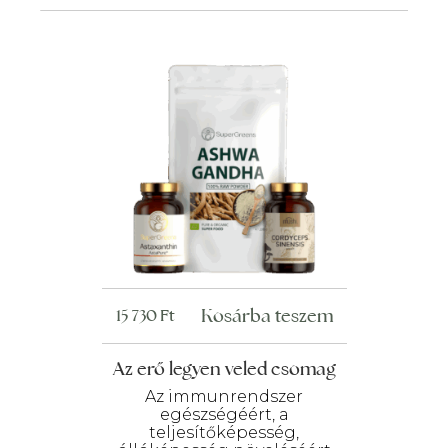
termékoldalon
választhatók
ki
Kosárba teszem
15 730
Ft
Az erő legyen veled csomag
Az immunrendszer
egészségéért, a
teljesítőképesség,