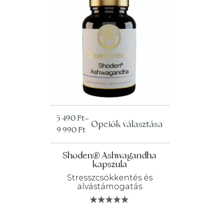
Ártartomány:
5 490
Ft
–
Ennek
Opciók választása
5
9 990
Ft
a
490 Ft
terméknek
-
Shoden® Ashwagandha
több
kapszula
9
variációja
990 Ft
Stresszcsökkentés és
van.
alvástámogatás
A
változatok
a