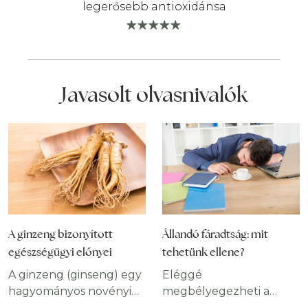
legerősebb antioxidánsa
Javasolt olvasnivalók
A ginzeng bizonyított
Állandó fáradtság: mit
egészségügyi előnyei
tehetünk ellene?
A ginzeng (ginseng) egy
Eléggé
hagyományos növényi
megbélyegezheti a
gyógyszer, amelynek
mindennapjainkat, ha