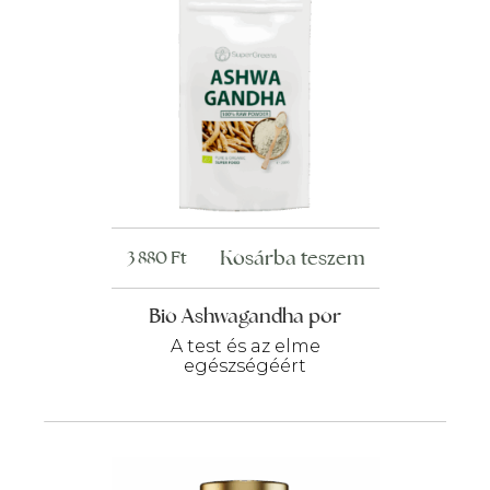
Kosárba teszem
3 880
Ft
Bio Ashwagandha por
A test és az elme
egészségéért