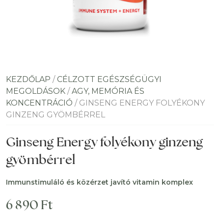
KEZDŐLAP
/
CÉLZOTT EGÉSZSÉGÜGYI
MEGOLDÁSOK
/
AGY, MEMÓRIA ÉS
KONCENTRÁCIÓ
/ GINSENG ENERGY FOLYÉKONY
GINZENG GYÖMBÉRREL
Ginseng Energy folyékony ginzeng
gyömbérrel
Immunstimuláló és közérzet javító vitamin komplex
6 890
Ft