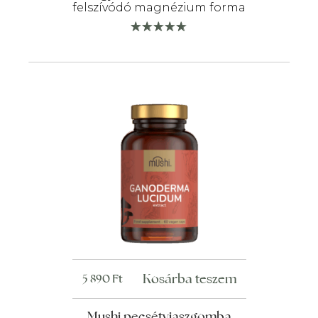
felszívódó magnézium forma
Kosárba teszem
5 890
Ft
Mushi pecsétviaszgomba