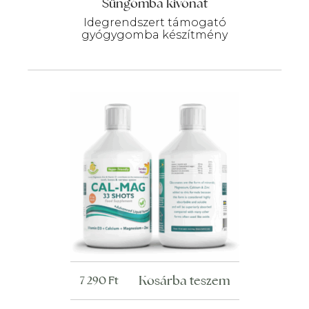
Süngomba kivonat
Idegrendszert támogató
gyógygomba készítmény
Kosárba teszem
7 290
Ft