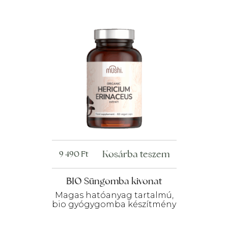
Kosárba teszem
9 490
Ft
BIO Süngomba kivonat
Magas hatóanyag tartalmú,
bio gyógygomba készítmény