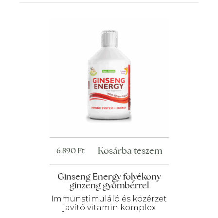
Kosárba teszem
6 890
Ft
Ginseng Energy folyékony
ginzeng gyömbérrel
Immunstimuláló és közérzet
javító vitamin komplex