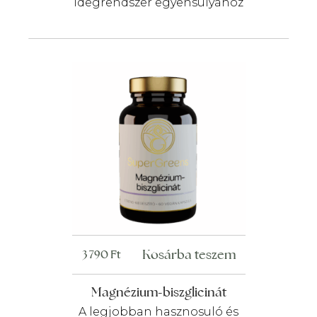
idegrendszer egyensúlyához
Kosárba teszem
3 790
Ft
Magnézium-biszglicinát
A legjobban hasznosuló és