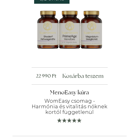
Kosárba teszem
22 990
Ft
MenoEasy kúra
WomEasy csomag -
Harmónia és vitalitás nőknek
kortól függetlenül