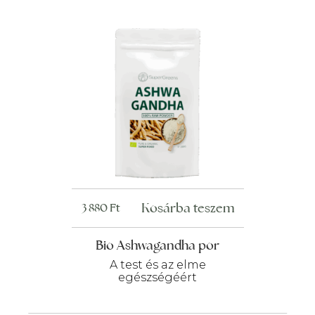
Kosárba teszem
3 880
Ft
Bio Ashwagandha por
A test és az elme
egészségéért