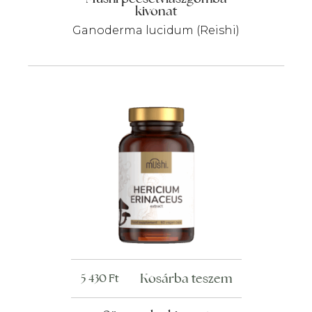
kivonat
Ganoderma lucidum (Reishi)
Kosárba teszem
5 430
Ft