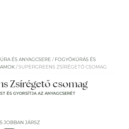
ÚRA ÉS ANYAGCSERE
/
FOGYÓKÚRÁS ÉS
RAMOK
/ SUPERGREENS ZSÍRÉGETŐ CSOMAG
s Zsírégető csomag
ÉST ÉS GYORSÍTJA AZ ANYAGCSERÉT
S JOBBAN JÁRSZ