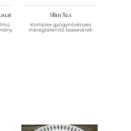
onat
Slim Tea
lmú,
Komplex gyógynövényes
tmény
méregtelenítő teakeverék