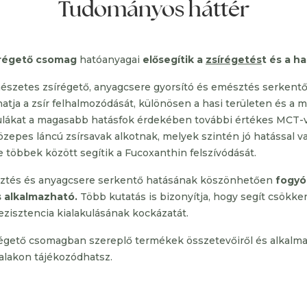
Tudományos háttér
régető csomag
hatóanyagai
elősegítik a
zsírégetés
t és a ha
észetes zsírégető, anyagcsere gyorsító és emésztés serkentő
atja a zsír felhalmozódását, különösen
a
hasi területen és a 
lákat a magasabb hatásfok érdekében további értékes MCT-ve
özepes láncú zsírsavak alkotnak, melyek szintén jó hatással v
e többek között segítik a Fucoxanthin felszívódását.
tés és anyagcsere serkentő hatásának köszönhetően
fogyó
s alkalmazható.
Több kutatás is bizonyítja, hogy segít csökken
rezisztencia kialakulásának kockázatát.
égető csomagban szereplő termékek összetevőiről és alkalm
alakon tájékozódhatsz.