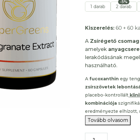
-5%
1 darab
2 darab
Kiszerelés:
60 + 60 k
A
Zsírégető csomag
amelyek
anyagcsere
lerakódásának megelő
használható.
A
fucoxanthin
egy tenge
zsírszövetek lebontás
placebo-kontrollált
klin
kombinációja
szignifik
eredményezte elhízott,
Tovább olvasom
SuperGreens