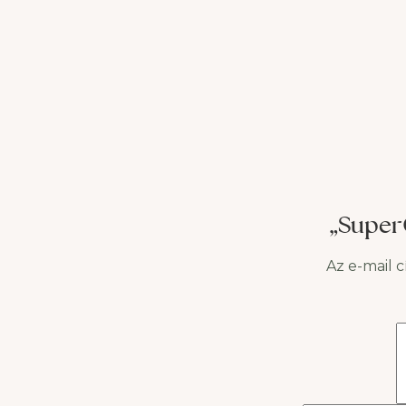
mellyel a kilók csak úgy
milye
olvadnak rólad, olvasd el
úszóg
cikkünket és tudj meg mindent
mögöt
az anyagcsere és a fogyás
étren
kapcsolatáról! Valóban léteznek
testm
olyan praktikák,
bemut
„Super
Az e-mail 