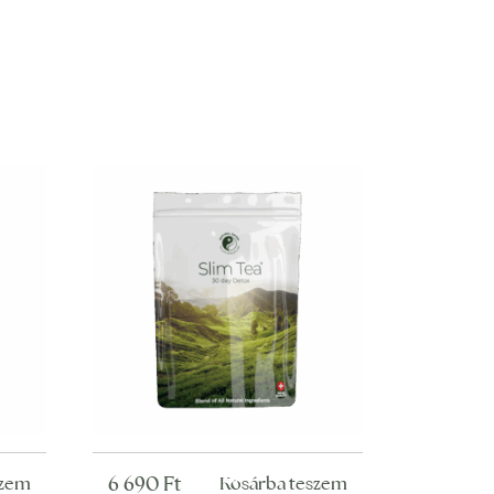
6 690
Ft
szem
Kosárba teszem