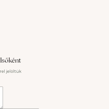
és miért olyan népszerű ez az új
táplálkozási módszer?
letről
Cikkünkből kiderül. Mi az az
don,
időszakos böjt? Az időszakos böjt
(angolul intermittent fasting,
rövidítve IF) korunk
lsőként
el jelöltük