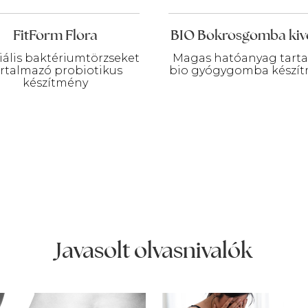
FitForm Flora
BIO Bokrosgomba kiv
iális baktériumtörzseket
Magas hatóanyag tarta
artalmazó probiotikus
bio gyógygomba készí
készítmény
Javasolt olvasnivalók