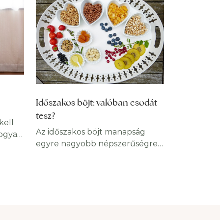
Időszakos böjt: valóban csodát
tesz?
kell
Az időszakos böjt manapság
hogyan.
egyre nagyobb népszerűségre
kell,
tesz szert a fogyni vágyók
hető,
körében, ugyanis rengetegen
tapasztalják meg pozitív
fogyás
hatásait: energikusabbak
len.
lesznek, ráadásul a kilók is csak
úgy repülnek. Hogyan működik,
gyéb