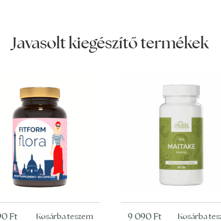
Javasolt kiegészítő termékek
990
Ft
9 090
Ft
Kosárba teszem
Kosárba te