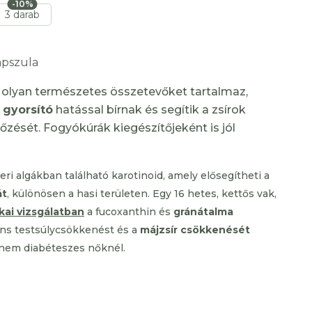
-10%
3 darab
apszula
olyan természetes összetevőket tartalmaz,
 gyorsító
hatással bírnak és segítik a zsírok
zését. Fogyókúrák kiegészítőjeként is jól
ri algákban található karotinoid, amely elősegítheti a
át
, különösen a hasi területen.
Egy 16 hetes, kettős vak,
ikai vizsgálatban
a fucoxanthin és
gránátalma
áns testsúlycsökkenést és a
májzsír csökkenését
 nem diabéteszes nőknél.