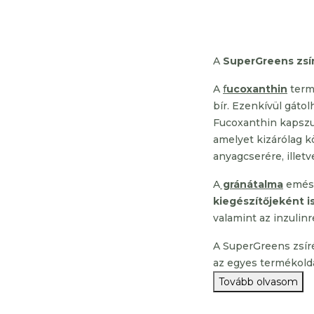
A
SuperGreens zsí
A
f
ucoxanthin
term
bír.
Ezenkívül
gátolh
Fucoxanthin kapszu
amelyet kizárólag k
anyagcserére, illetv
A
gránátalma
emész
kiegészítőjeként i
valamint az inzulin
A SuperGreens zsír
az egyes termékold
Tovább olvasom