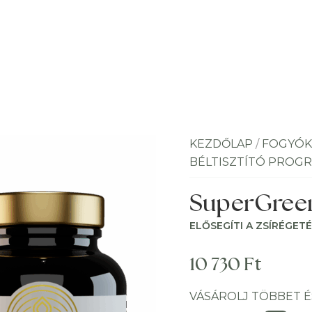
KEZDŐLAP
/
FOGYÓK
BÉLTISZTÍTÓ PROG
SuperGreen
ELŐSEGÍTI A ZSÍRÉGET
10 730
Ft
VÁSÁROLJ TÖBBET É