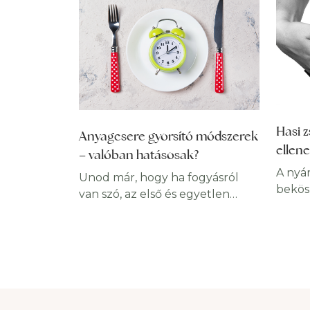
Hasi z
Anyagcsere gyorsító módszerek
ellene
– valóban hatásosak?
A nyár
Unod már, hogy ha fogyásról
bekös
van szó, az első és egyetlen
inkáb
megoldás az étrend
érzés
megváltoztatása és a rendszeres
körny
edzés bevezetése? Ha azt
zsírp
kívánod, bár lenne egy
időben
anyagcsere gyorsító
ne ag
gyógynövény vagy módszer,
Cikkü