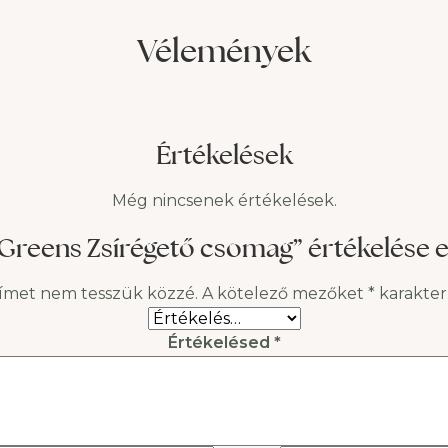
n okok állhatnak az
testrészünkről. Nem lehet
Vélemények
umik és zsírpárnák
pusztán egy adott célterü
t az egészségtelen
eltávolítani a zsírt oly mó
den és a kevés
hogy a többi
ozgáson túl. Ezt követően
atunk pár
Értékelések
Még nincsenek értékelések.
Greens Zsírégető csomag” értékelése e
címet nem tesszük közzé.
A kötelező mezőket
*
karakterr
Értékelésed
*