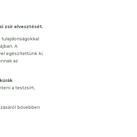
si zsír elvesztését.
 tulajdonságokkal
májban.
A
l egészítettünk ki,
annak az
kúrák
teni a testzsírt,
azásáról bővebben