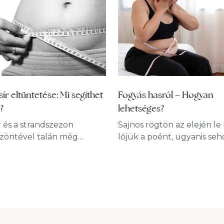
sír eltüntetése: Mi segíthet
Fogyás hasról – Hogyan
?
lehetséges?
 és a strandszezon
Sajnos rögtön az elején le 
zöntével talán még
lőjük a poént, ugyanis se
b zavaró és kellemetlen
Elkeseredni azonban nem 
t kelthetnek a has
hiszen az áhított alak elér
ékén elhelyezkedő
csupán nem egészen úgy
árnák. Ha nem kezdtél el
ahogy sokan gondolják. A 
 dolgozni a bikini body-n,
hasról önmagában lehetet
gódj, nincs veszve semmi!
Ugyanúgy ahogy a fogyás
nkben bemutatjuk,
combról, vagy bármely e