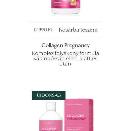
Kosárba teszem
12 990
Ft
Collagen Pregnancy
Komplex folyékony formula
várandósság előtt, alatt és
után
ÚJDONSÁG