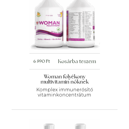
Kosárba teszem
6 890
Ft
Woman folyékony
multivitamin nőknek
Komplex immunerősítő
vitaminkoncentrátum