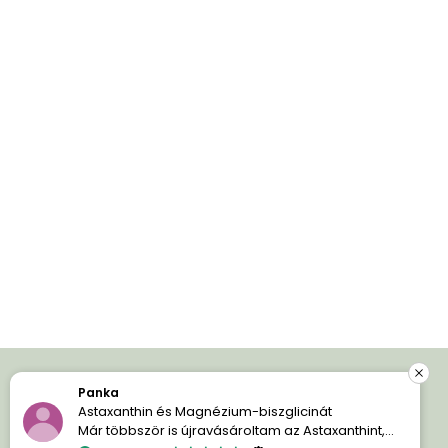
Panka
Iratkozz fel és spórolj!
Astaxanthin és Magnézium-biszglicinát
Már többször is újravásároltam az Astaxanthint,