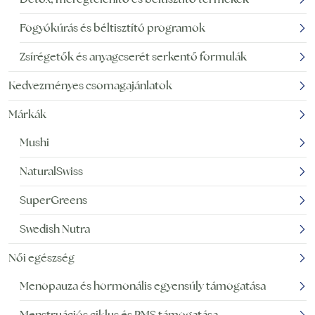
Fogyókúrás és béltisztító programok
Zsírégetők és anyagcserét serkentő formulák
Kedvezményes csomagajánlatok
Márkák
Mushi
NaturalSwiss
SuperGreens
Swedish Nutra
Női egészség
Menopauza és hormonális egyensúly támogatása
Menstruációs ciklus és PMS támogatása