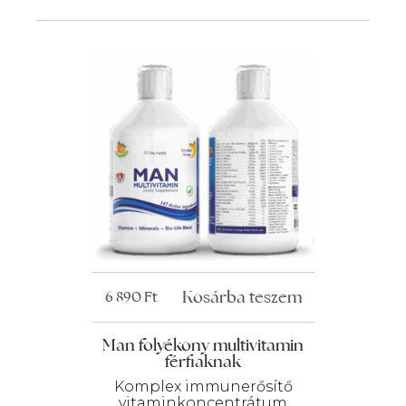
Kosárba teszem
6 890
Ft
Man folyékony multivitamin
férfiaknak
Komplex immunerősítő
vitaminkoncentrátum