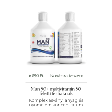
Kosárba teszem
6 890
Ft
Man 50+ multivitamin 50
feletti férfiaknak
Komplex ásványi anyag és
nyomelem koncentrátum