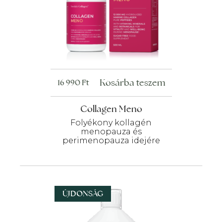
Kosárba teszem
16 990
Ft
Collagen Meno
Folyékony kollagén
menopauza és
perimenopauza idejére
ÚJDONSÁG