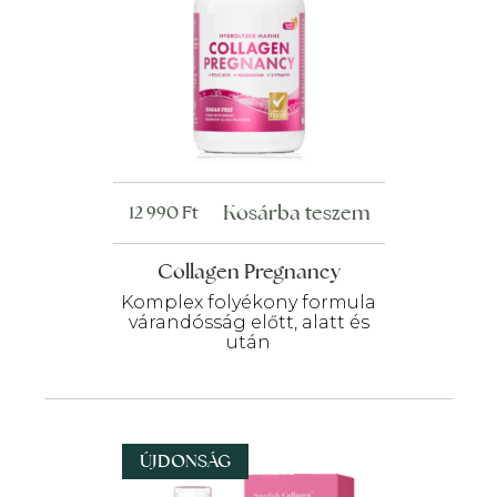
Kosárba teszem
12 990
Ft
Collagen Pregnancy
Komplex folyékony formula
várandósság előtt, alatt és
után
ÚJDONSÁG