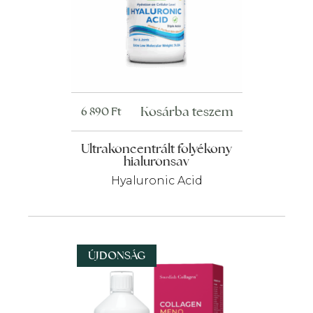
Kosárba teszem
6 890
Ft
Ultrakoncentrált folyékony
hialuronsav
Hyaluronic Acid
ÚJDONSÁG