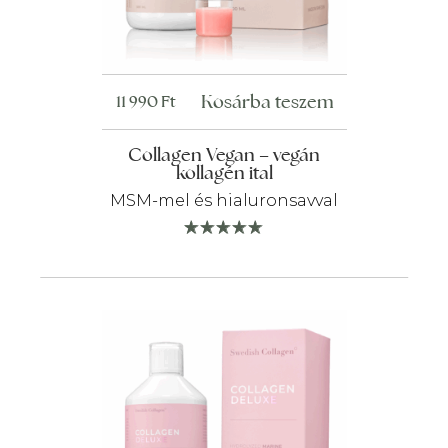
Kosárba teszem
11 990
Ft
Collagen Vegan – vegán
kollagén ital
MSM-mel és hialuronsavval