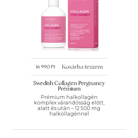
Kosárba teszem
16 990
Ft
Swedish Collagen Pregnancy
Prémium
Prémium halkollagén
komplex várandósság előtt,
alatt és után – 12 500 mg
halkollagénnel