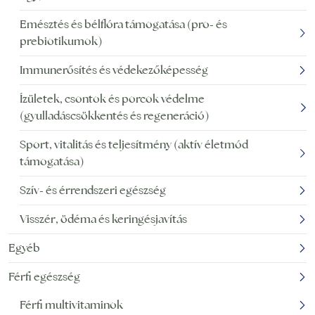
Emésztés és bélflóra támogatása (pro- és
prebiotikumok)
Immunerősítés és védekezőképesség
Ízületek, csontok és porcok védelme
(gyulladáscsökkentés és regeneráció)
Sport, vitalitás és teljesítmény (aktív életmód
támogatása)
Szív- és érrendszeri egészség
Visszér, ödéma és keringésjavítás
Egyéb
Férfi egészség
Férfi multivitaminok