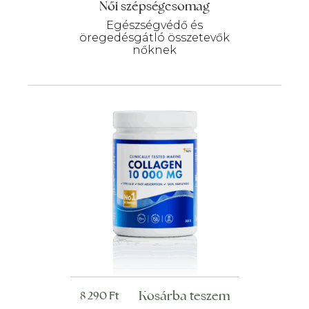
Női szépségcsomag
Egészségvédő és
öregedésgátló összetevők
nőknek
Kosárba teszem
8 290
Ft