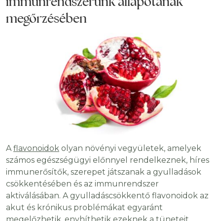
immunrendszerünk állapotának
megőrzésében
A
flavonoidok
olyan növényi vegyületek, amelyek
számos egészségügyi előnnyel rendelkeznek, híres
immunerősítők, szerepet játszanak a gyulladások
csökkentésében és az immunrendszer
aktiválásában. A gyulladáscsökkentő flavonoidok az
akut és krónikus problémákat egyaránt
megelőzhetik, enyhíthetik ezeknek a tüneteit.