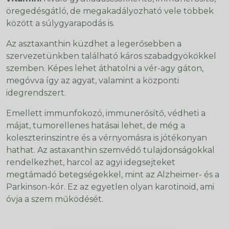
öregedésgátló, de megakadályozható vele többek
között a súlygyarapodás is.
Az asztaxanthin küzdhet a legerősebben a
szervezetünkben található káros szabadgyökökkel
szemben. Képes lehet áthatolni a vér-agy gáton,
megóvva így az agyat, valamint a központi
idegrendszert.
Emellett immunfokozó, immunerősítő, védheti a
májat, tumorellenes hatásai lehet, de még a
koleszterinszintre és a vérnyomásra is jótékonyan
hathat. Az astaxanthin szemvédő tulajdonságokkal
rendelkezhet, harcol az agyi idegsejteket
megtámadó betegségekkel, mint az Alzheimer- és a
Parkinson-kór. Ez az egyetlen olyan karotinoid, ami
óvja a szem működését.