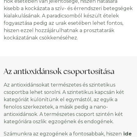
nők esetében van jelentősége, hiszen hatására
kisebb a kockázata a szív- és érrendszeri betegségek
kialakulásának. A paradicsomból készült ételek
fogyasztása pedig az urak esetében lehet fontos,
hiszen ezzel hozzájárulhatnak a prosztatarák
kockázatának csökkenéséhez.
Az antioxidánsok csoportosítása
Az antioxidánsokat természetes és szintetikus
csoportba lehet sorolni. A szintetikus kapcsán két
kategóriát különítünk el egymástól, az egyik a
fenolos szerkezetek, a másik pedig a nano-
antioxidánsok. A természetes csoport szintén két
kategóriára oszlik: egzogének és endogének.
Számunkra az egzogének a fontosabbak, hiszen
ide