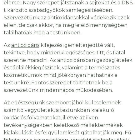
elemei. Nagy szerepet játszanak a sejteket és a DNS-
t károsító szabadgyökök semlegesítésében.
Szervezetünk az antioxidánsokkal védekezik ezek
ellen, de csak akkor, ha megfelelő mennyiségben
találhatóak meg a testünkben.
Az
antioxidáns
kifejezés igen elterjedtté vált,
tekintve, hogy mindenki egészséges, fitt, és fiatal
szeretne maradni. Az antioxidánsban gazdag ételek
és táplálékkiegészítők, valamint a természetes
kozmetikumok mind jótékonyan hathatnak a
testünkre. Fontos szerepet tölthetnek be a
szervezetünk mindennapos működésében.
Az egészségünk szempontjából kulcselemnek
számító vegyületek, a testünkben kialakuló
oxidációs folyamatokat, illetve az ilyen
tevékenységekben keletkező melléktermékek
kialakulását és felgyülemlését gátolhatják meg. Fő