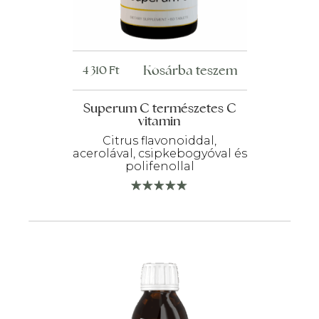
Kosárba teszem
4 310
Ft
Superum C természetes C
vitamin
Citrus flavonoiddal,
acerolával, csipkebogyóval és
polifenollal