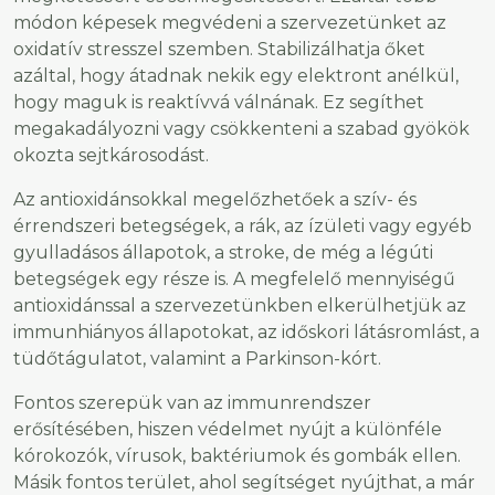
módon képesek megvédeni a szervezetünket az
oxidatív stresszel szemben. Stabilizálhatja őket
azáltal, hogy átadnak nekik egy elektront anélkül,
hogy maguk is reaktívvá válnának. Ez segíthet
megakadályozni vagy csökkenteni a szabad gyökök
okozta sejtkárosodást.
Az antioxidánsokkal megelőzhetőek a szív- és
érrendszeri betegségek, a rák, az ízületi vagy egyéb
gyulladásos állapotok, a stroke, de még a légúti
betegségek egy része is. A megfelelő mennyiségű
antioxidánssal a szervezetünkben elkerülhetjük az
immunhiányos állapotokat, az időskori látásromlást, a
tüdőtágulatot, valamint a Parkinson-kórt.
Fontos szerepük van az immunrendszer
erősítésében, hiszen védelmet nyújt a különféle
kórokozók, vírusok, baktériumok és gombák ellen.
Másik fontos terület, ahol segítséget nyújthat, a már