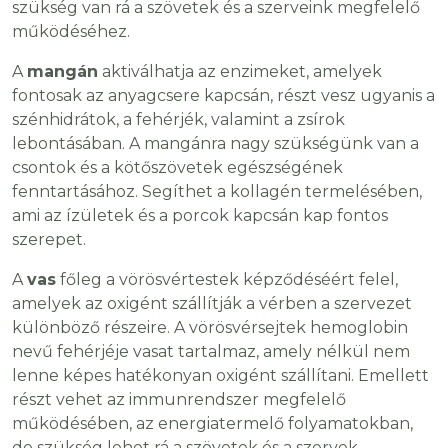
szükség van rá a szövetek és a szerveink megfelelő
működéséhez.
A
mangán
aktiválhatja az enzimeket, amelyek
fontosak az anyagcsere kapcsán, részt vesz ugyanis a
szénhidrátok, a fehérjék, valamint a zsírok
lebontásában. A mangánra nagy szükségünk van a
csontok és a kötőszövetek egészségének
fenntartásához. Segíthet a kollagén termelésében,
ami az ízületek és a porcok kapcsán kap fontos
szerepet.
A
vas
főleg a vörösvértestek képződéséért felel,
amelyek az oxigént szállítják a vérben a szervezet
különböző részeire. A vörösvérsejtek hemoglobin
nevű fehérjéje vasat tartalmaz, amely nélkül nem
lenne képes hatékonyan oxigént szállítani. Emellett
részt vehet az immunrendszer megfelelő
működésében, az energiatermelő folyamatokban,
de szükség lehet rá a szövetek és a szervek