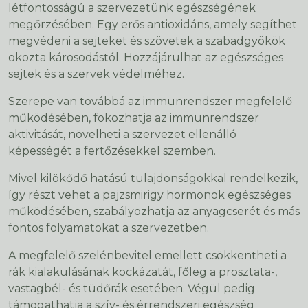
létfontosságú a szervezetünk egészségének
megőrzésében. Egy erős antioxidáns, amely segíthet
megvédeni a sejteket és szövetek a szabadgyökök
okozta károsodástól. Hozzájárulhat az egészséges
sejtek és a szervek védelméhez.
Szerepe van továbbá az immunrendszer megfelelő
működésében, fokozhatja az immunrendszer
aktivitását, növelheti a szervezet ellenálló
képességét a fertőzésekkel szemben.
Mivel kilökődő hatású tulajdonságokkal rendelkezik,
így részt vehet a pajzsmirigy hormonok egészséges
működésében, szabályozhatja az anyagcserét és más
fontos folyamatokat a szervezetben.
A megfelelő szelénbevitel emellett csökkentheti a
rák kialakulásának kockázatát, főleg a prosztata-,
vastagbél- és tüdőrák esetében. Végül pedig
támogathatja a szív- és érrendszeri egészség