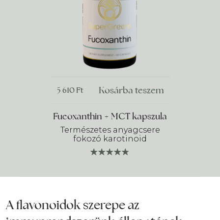
Kosárba teszem
5 610
Ft
Fucoxanthin + MCT kapszula
Természetes anyagcsere
fokozó karotinoid
A flavonoidok szerepe az