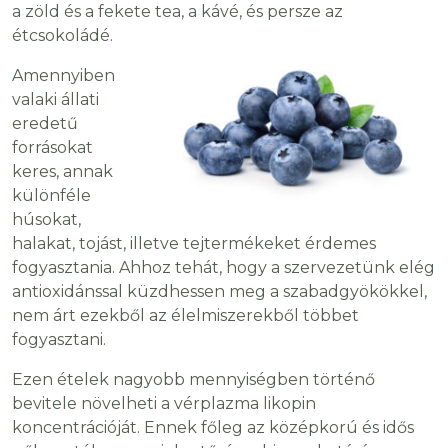
a zöld és a fekete
tea, a kávé, és persze az
étcsokoládé.
Amennyiben
valaki állati
eredetű
forrásokat
keres, annak
különféle
húsokat,
halakat, tojást, illetve tejtermékeket érdemes
fogyasztania. Ahhoz tehát, hogy a szervezetünk elég
antioxidánssal küzdhessen meg a szabadgyökökkel,
nem árt ezekből az élelmiszerekből többet
fogyasztani.
Ezen ételek nagyobb mennyiségben történő
bevitele növelheti a vérplazma likopin
koncentrációját. Ennek főleg az középkorú és idős