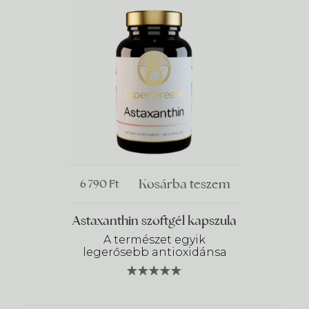
Kosárba teszem
6 790
Ft
Astaxanthin szoftgél kapszula
A természet egyik
legerősebb antioxidánsa