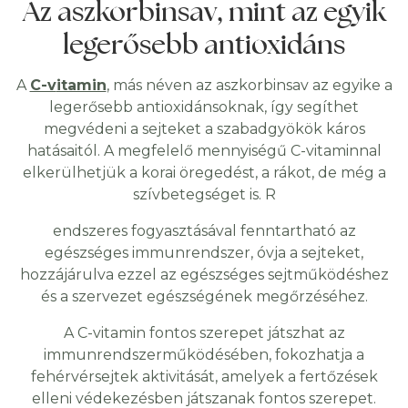
Az aszkorbinsav, mint az egyik
legerősebb antioxidáns
A
C-v
itamin
, más néven az aszkorbinsav az egyike a
legerősebb antioxidánsoknak, így segíthet
megvédeni a sejteket a szabadgyökök káros
hatásaitól. A megfelelő mennyiségű C-vitaminnal
elkerülhetjük a korai öregedést, a rákot, de még a
szívbetegséget is. R
endszeres fogyasztásával fenntartható az
egészséges immunrendszer, óvja a sejteket,
hozzájárulva ezzel az egészséges sejtműködéshez
és a szervezet egészségének megőrzéséhez.
A C-vitamin fontos szerepet játszhat az
immunrendszerműködésében, fokozhatja a
fehérvérsejtek aktivitását, amelyek a fertőzések
elleni védekezésben játszanak fontos szerepet.