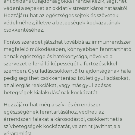
antioxidáns tulajdonságokkal rendelkezik, segíthet
védeni a sejteket az oxidatív stressz káros hatásaitól.
Hozzájárulhat az egészséges sejtek és szövetek
védelméhez, illetve a betegségek kockázatának
csökkentéséhez.
Fontos szerepet játszhat továbbá az immunrendszer
megfelelő működésében, könnyebben fenntartható
annak egészsége és hatékonysága, növelve a
szervezet ellenálló képességét a fertőzésekkel
szemben. Gyulladáscsökkentő tulajdonságának hála
pedig segíthet csökkenteni az ízületi gyulladásokat,
az allergiás reakciókat, vagy más gyulladásos
betegségek kialakulásának kockázatát.
Hozzájárulhat még a szív- és érrendszer
egészségének fenntartásához, védheti az
érrendszeri falakat a károsodástól, csökkentheti a
szívbetegségek kockázatát, valamint javíthatja a
véráramlást.