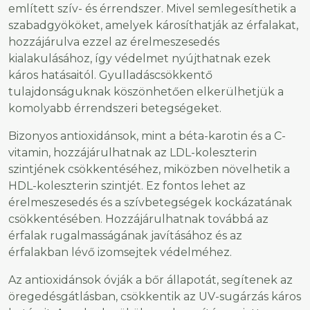
említett szív- és érrendszer. Mivel semlegesíthetik a
szabadgyököket, amelyek károsíthatják az érfalakat,
hozzájárulva ezzel az érelmeszesedés
kialakulásához, így védelmet nyújthatnak ezek
káros hatásaitól. Gyulladáscsökkentő
tulajdonságuknak köszönhetően elkerülhetjük a
komolyabb érrendszeri betegségeket.
Bizonyos antioxidánsok, mint a béta-karotin és a C-
vitamin, hozzájárulhatnak az LDL-koleszterin
szintjének csökkentéséhez, miközben növelhetik a
HDL-koleszterin szintjét. Ez fontos lehet az
érelmeszesedés és a szívbetegségek kockázatának
csökkentésében. Hozzájárulhatnak továbbá az
érfalak rugalmasságának javításához és az
érfalakban lévő izomsejtek védelméhez.
Az antioxidánsok óvják a bőr állapotát, segítenek az
öregedésgátlásban, csökkentik az UV-sugárzás káros