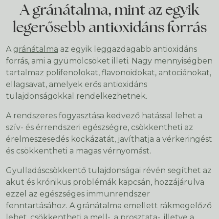
A gránátalma, mint az egyik
legerősebb antioxidáns forrás
A
gránátalma
az egyik leggazdagabb antioxidáns
forrás, ami a gyümölcsöket illeti. Nagy mennyiségben
tartalmaz polifenolokat, flavonoidokat, antociánokat,
ellagsavat, amelyek erős antioxidáns
tulajdonságokkal rendelkezhetnek.
A rendszeres fogyasztása kedvező hatással lehet a
szív- és érrendszeri egészségre, csökkentheti az
érelmeszesedés kockázatát, javíthatja a vérkeringést
és csökkentheti a magas vérnyomást.
Gyulladáscsökkentő tulajdonságai révén segíthet az
akut és krónikus problémák kapcsán, hozzájárulva
ezzel az egészséges immunrendszer
fenntartásához. A gránátalma emellett rákmegelőző
lehet, csökkentheti a mell-, a prosztata-, illetve a