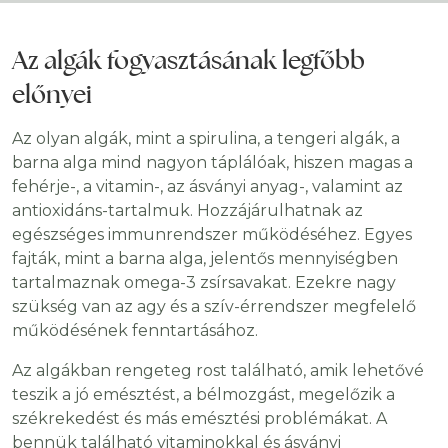
Az algák fogyasztásának legfőbb
előnyei
Az olyan algák, mint a spirulina, a tengeri algák, a
barna alga mind nagyon táplálóak, hiszen magas a
fehérje-, a vitamin-, az ásványi anyag-, valamint az
antioxidáns-tartalmuk. Hozzájárulhatnak az
egészséges immunrendszer működéséhez. Egyes
fajták, mint a barna alga, jelentős mennyiségben
tartalmaznak omega-3 zsírsavakat. Ezekre nagy
szükség van az agy és a szív-érrendszer megfelelő
működésének fenntartásához.
Az algákban rengeteg rost található, amik lehetővé
teszik a jó emésztést, a bélmozgást, megelőzik a
székrekedést és más emésztési problémákat. A
bennük található vitaminokkal és ásványi