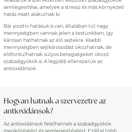
feladatuk a szervezetben képződő szabadgyökök
semlegesítése, amelyek a stressz és más környezeti
hatás miatt alakulnak ki.
Bár pozitív hatásuk is van, általában túl nagy
mennyiségben vannak jelen a testünkben, így
károsan hathatnak az élő sejtekre. Kisebb
mennyiségben sejtkárosodást okozhatnak, de
előfordulhatnak súlyos betegségeket okozó
szabadgyökök is. A legjobb ellenszerük az
antioxidánsok.
Hogyan hatnak a szervezetre az
antioxidánsok?
Az antioxidánsok felelhetnek a szabadgyökök
megkötéséért és semlegesítéséért. Ezáltal több