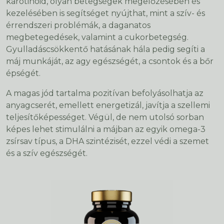
karotinoid, olyan betegségek megelőzésében és
kezelésében is segítséget nyújthat, mint a szív- és
érrendszeri problémák, a daganatos
megbetegedések, valamint a cukorbetegség.
Gyulladáscsökkentő hatásának hála pedig segíti a
máj munkáját, az agy egészségét, a csontok és a bőr
épségét.
A magas jód tartalma pozitívan befolyásolhatja az
anyagcserét, emellett energetizál, javítja a szellemi
teljesítőképességet. Végül, de nem utolsó sorban
képes lehet stimulálni a májban az egyik omega-3
zsírsav típus, a DHA szintézisét, ezzel védi a szemet
és a szív egészségét.