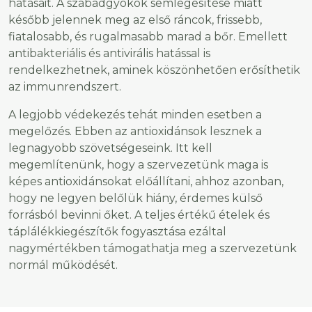
hatásait. A szabadgyökök semlegesítése miatt
később jelennek meg az első ráncok, frissebb,
fiatalosabb, és rugalmasabb marad a bőr. Emellett
antibakteriális és antivirális hatással is
rendelkezhetnek, aminek köszönhetően erősíthetik
az immunrendszert.
A legjobb védekezés tehát minden esetben a
megelőzés. Ebben az antioxidánsok lesznek a
legnagyobb szövetségeseink. Itt kell
megemlítenünk, hogy a szervezetünk maga is
képes antioxidánsokat előállítani, ahhoz azonban,
hogy ne legyen belőlük hiány, érdemes külső
forrásból bevinni őket. A teljes értékű ételek és
táplálékkiegészítők fogyasztása ezáltal
nagymértékben támogathatja meg a szervezetünk
normál működését.