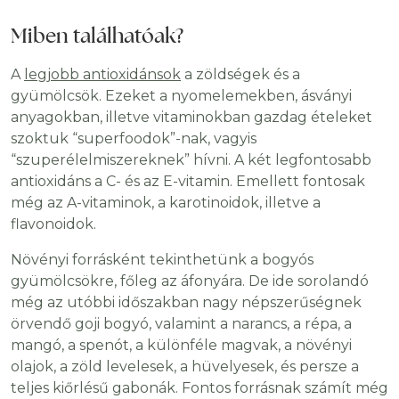
Miben találhatóak?
A
legjobb antioxidánsok
a zöldségek és a
gyümölcsök. Ezeket a nyomelemekben, ásványi
anyagokban, illetve vitaminokban gazdag ételeket
szoktuk “superfoodok”-nak, vagyis
“szuperélelmiszereknek” hívni. A két legfontosabb
antioxidáns a C- és az E-vitamin. Emellett fontosak
még az A-vitaminok, a karotinoidok, illetve a
flavonoidok.
Növényi forrásként tekinthetünk a bogyós
gyümölcsökre, főleg az áfonyára. De ide sorolandó
még az utóbbi időszakban nagy népszerűségnek
örvendő goji bogyó, valamint a narancs, a répa, a
mangó, a spenót, a különféle magvak, a növényi
olajok, a zöld levelesek, a hüvelyesek, és persze a
teljes kiőrlésű gabonák. Fontos forrásnak számít még