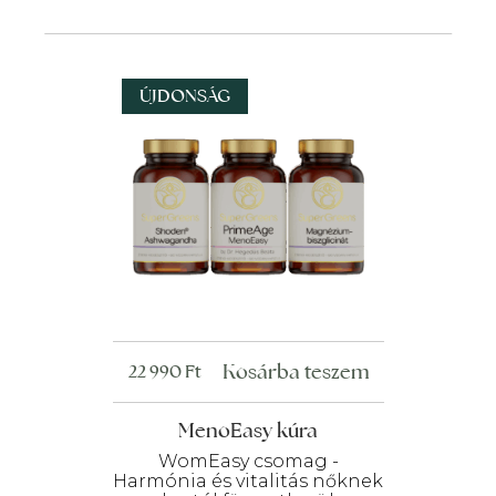
ÚJDONSÁG
Kosárba teszem
22 990
Ft
MenoEasy kúra
WomEasy csomag -
Harmónia és vitalitás nőknek