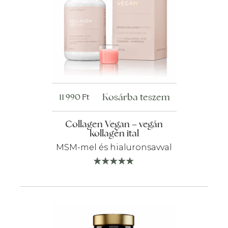
Kosárba teszem
11 990
Ft
Collagen Vegan – vegán
kollagén ital
MSM-mel és hialuronsavval