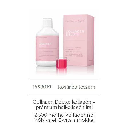
termékoldalon
választhatók
ki
Kosárba teszem
16 990
Ft
Collagen Deluxe kollagén –
prémium halkollagén ital
12 500 mg halkollagénnel,
MSM-mel, B-vitaminokkal