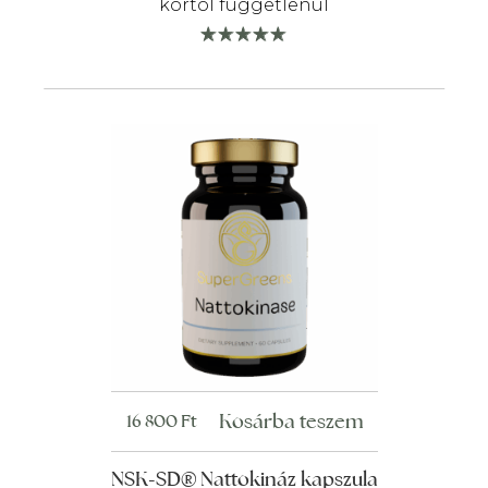
kortól függetlenül
Kosárba teszem
16 800
Ft
NSK-SD® Nattokináz kapszula