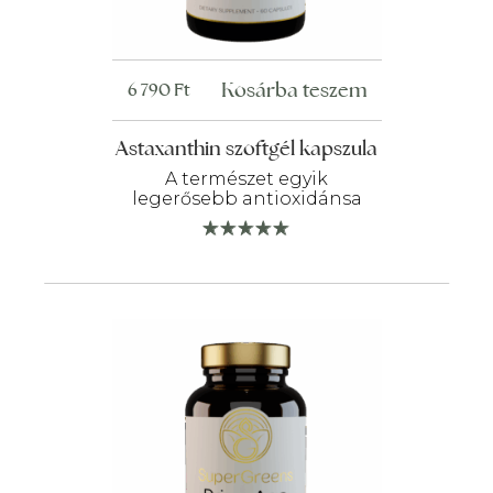
Kosárba teszem
6 790
Ft
Astaxanthin szoftgél kapszula
A természet egyik
legerősebb antioxidánsa