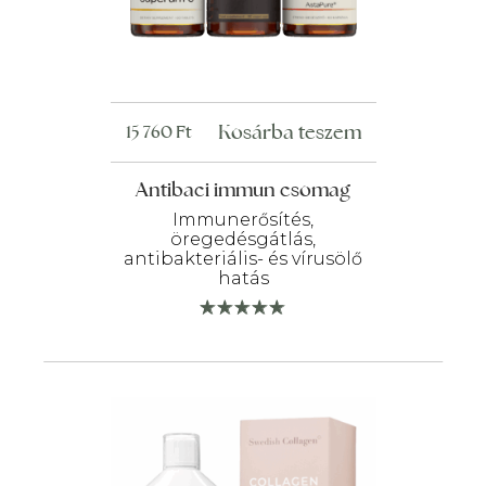
Kosárba teszem
15 760
Ft
Antibaci immun csomag
Immunerősítés,
öregedésgátlás,
antibakteriális- és vírusölő
hatás