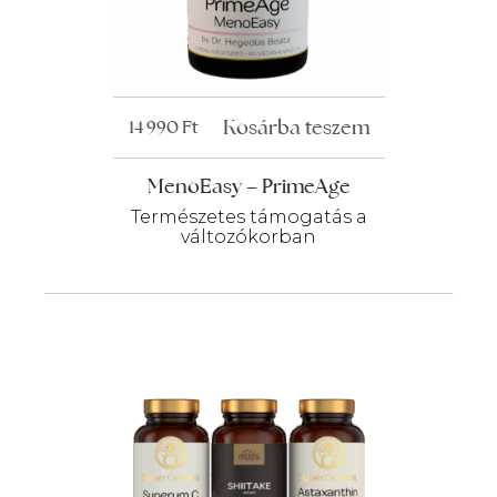
Kosárba teszem
14 990
Ft
MenoEasy – PrimeAge
Természetes támogatás a
változókorban