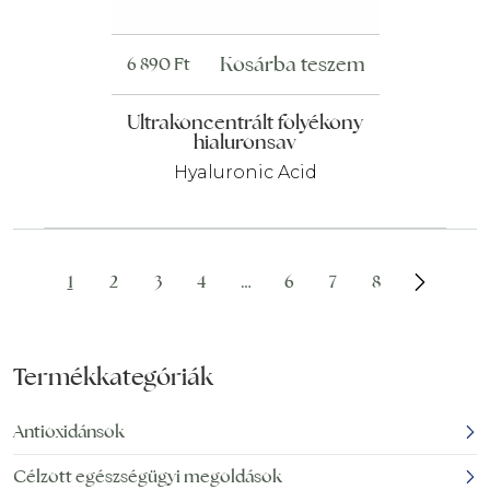
Kosárba teszem
6 890
Ft
Ultrakoncentrált folyékony
hialuronsav
Hyaluronic Acid
1
2
3
4
…
6
7
8
Termékkategóriák
Antioxidánsok
Célzott egészségügyi megoldások