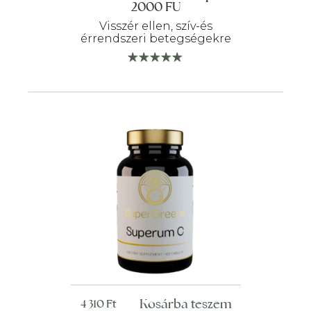
2000 FU
Visszér ellen, szív-és
érrendszeri betegségekre
Kosárba teszem
4 310
Ft