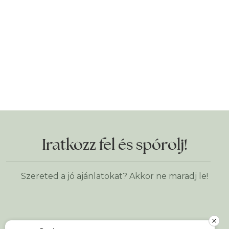
Iratkozz fel és spórolj!
Szereted a jó ajánlatokat? Akkor ne maradj le!
Keresztnév
*