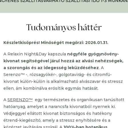
GYENES SZÁLLÍTÁS
VÁRHATÓ SZÁLLÍTÁSI IDŐ 1-3 MUNKANA
Tudományos háttér
Készletkisöprés! Minőségét megőrzi: 2026.01.31.
A Relaxin Night&Day kapszula
négyféle gyógynövény-
kivonat segítségével járul hozzá az alvási nehézségek,
a szorongás és az idegesség leküzdéséhez
. A
Serenzo™ -, rózsagyökér-, golgotavirág- és citromfű-
kivonat külön-külön is alkalmazható alvászavar és stressz
ellen, ám kombinálva erősítik egymás hatását.
A
SERENZO™
egy természetes és organikusan tanúsított
hatóanyag, amelyet a narancsfa kivonatból nyernek ki.
Védjeggyel ellátott kivonat biztonságos és hatékony
étrend-kiegészítő, amely a stressz enyhítésére és a
közérzet javítására szolgál. A
100%-ban botanikus