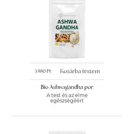
Kosárba teszem
3 880
Ft
Bio Ashwagandha por
A test és az elme
egészségéért