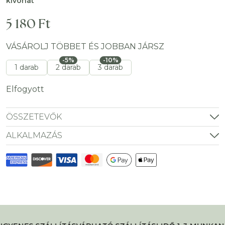
kivonat
5 180
Ft
VÁSÁROLJ TÖBBET ÉS JOBBAN JÁRSZ
-5%
-10%
1 darab
2 darab
3 darab
Elfogyott
ÖSSZETEVŐK
ALKALMAZÁS