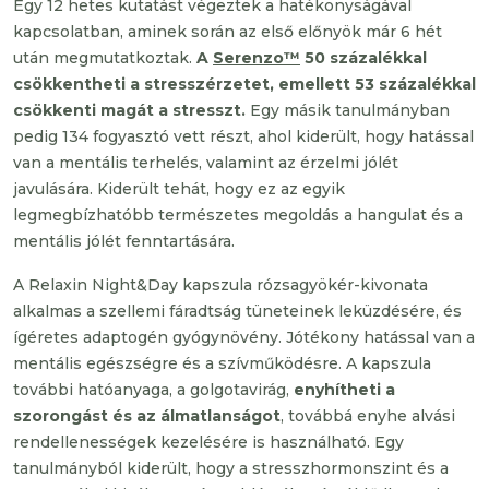
Egy 12 hetes kutatást végeztek a hatékonyságával
kapcsolatban, aminek során az első előnyök már 6 hét
után megmutatkoztak.
A
Serenzo™
50 százalékkal
csökkentheti a stresszérzetet, emellett 53 százalékkal
csökkenti magát a stresszt.
Egy másik tanulmányban
pedig 134 fogyasztó vett részt, ahol kiderült, hogy hatással
van a mentális terhelés, valamint az érzelmi jólét
javulására. Kiderült tehát, hogy ez az egyik
legmegbízhatóbb természetes megoldás a hangulat és a
mentális jólét fenntartására.
A Relaxin Night&Day kapszula rózsagyökér-kivonata
alkalmas a szellemi fáradtság tüneteinek leküzdésére, és
ígéretes adaptogén gyógynövény. Jótékony hatással van a
mentális egészségre és a szívműködésre. A kapszula
további hatóanyaga, a golgotavirág,
enyhítheti a
szorongást és az álmatlanságot
, továbbá enyhe alvási
rendellenességek kezelésére is használható. Egy
tanulmányból kiderült, hogy a stresszhormonszint és a