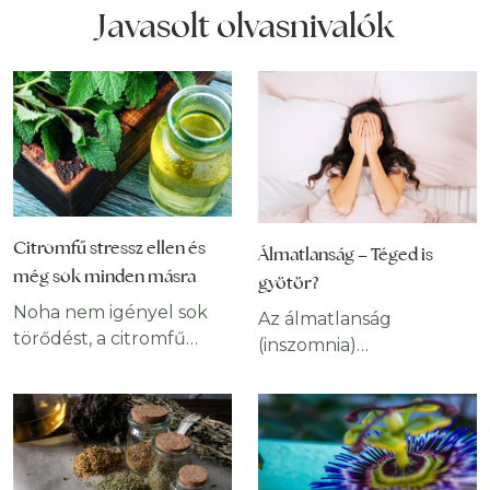
Javasolt olvasnivalók
Citromfű stressz ellen és
Álmatlanság – Téged is
még sok minden másra
gyötör?
Noha nem igényel sok
Az álmatlanság
törődést, a citromfű
(inszomnia)
gyógyhatásai
egyfajta alvászavar.
felülmúlhatatlanok. Az
Szinte mindenki
ókori arabok, görögök és
tapasztal álmatlanságot
egyiptomiak nagy
időnként. Egyes
tiszteletben tartották.
tényezők, mint a stressz,