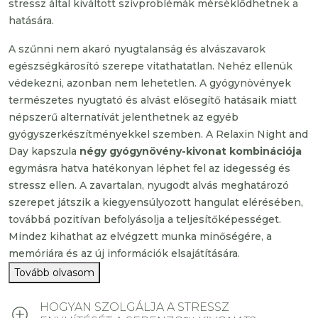
stressz által kiváltott szívproblémák mérséklődhetnek a
hatására.
A szűnni nem akaró nyugtalanság és alvászavarok
egészségkárosító szerepe vitathatatlan. Nehéz ellenük
védekezni, azonban nem lehetetlen. A gyógynövények
természetes nyugtató és alvást elősegítő hatásaik miatt
népszerű alternatívát jelenthetnek az egyéb
gyógyszerkészítményekkel szemben. A Relaxin Night and
Day kapszula
négy gyógynövény-kivonat kombinációja
egymásra hatva hatékonyan léphet fel az idegesség és
stressz ellen. A zavartalan, nyugodt alvás meghatározó
szerepet játszik a kiegyensúlyozott hangulat elérésében,
továbbá pozitívan befolyásolja a teljesítőképességet.
Mindez kihathat az elvégzett munka minőségére, a
memóriára és az új információk elsajátítására.
Tovább olvasom
HOGYAN SZOLGÁLJA A STRESSZ