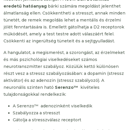
eredetű hatóanyag
bárki számára megoldást jelenthet
álmatlanság ellen. Csökkentheti a stresszt, annak minden
tünetét, de remek megoldás lehet a mentális és érzelmi
jólét fenntartására is. Emellett gátolhatja a D2 receptorok
működését, amely a test testre adott válaszáért felel.
Csökkenti az ingerültség tüneteit és a sejtgyulladást.
A hangulatot, a megismerést, a szorongást, az érzelmeket
és más pszichológiai viselkedéseket számos
neurotranszmitter szabályoz. Közülük kettő különösen
részt vesz a stressz szabályozásában: a dopamin (stressz
aktivátor) és az adenozin (stressz szabályozó). A
neuronális szinten ható
Serenzo™
kivételes
tulajdonságokkal rendelkezik:
A Serenzo™ adenozinként viselkedik
Szabályozza a stresszt
Gátolja a stresszválasz receptort