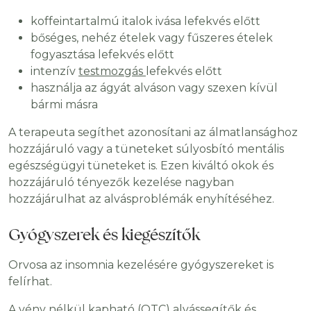
koffeintartalmú italok ivása lefekvés előtt
bőséges, nehéz ételek vagy fűszeres ételek
fogyasztása lefekvés előtt
intenzív
testmozgás
lefekvés előtt
használja az ágyát alváson vagy szexen kívül
bármi másra
A terapeuta segíthet azonosítani az álmatlansághoz
hozzájáruló vagy a tüneteket súlyosbító mentális
egészségügyi tüneteket is. Ezen kiváltó okok és
hozzájáruló tényezők kezelése nagyban
hozzájárulhat az alvásproblémák enyhítéséhez.
Gyógyszerek és kiegészítők
Orvosa az insomnia kezelésére gyógyszereket is
felírhat.
A vény nélkül kapható (OTC) alvássegítők és