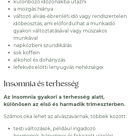
különböző időzónákba utazni
a mozgás hiánya
változó alvási-ébrenléti idő vagy rendszertelen
időbeosztás, ami előfordulhat a munkaidő
gyakori változtatásával vagy műszakos
munkával
napközbeni szundikálás
sok koffein
alkohol és dohányzás
lefekvés előtti lenyugvás nehézségei
Insomnia és terhesség
Az insomnia gyakori a terhesség alatt,
különösen az első és harmadik trimeszterben.
Számos oka lehet az alvászavarnak, többek között:
testi változások, például ingadozó
hormonok, hányinger és fokozott vizelési