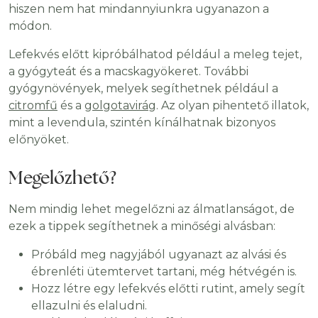
hiszen nem hat mindannyiunkra ugyanazon a
módon.
Lefekvés előtt kipróbálhatod például a meleg tejet,
a gyógyteát és a macskagyökeret. További
gyógynövények, melyek segíthetnek például a
citromfű
és a
golgotavirág
. Az olyan pihentető illatok,
mint a levendula, szintén kínálhatnak bizonyos
előnyöket.
Megelőzhető?
Nem mindig lehet megelőzni az álmatlanságot, de
ezek a tippek segíthetnek a minőségi alvásban:
Próbáld meg nagyjából ugyanazt az alvási és
ébrenléti ütemtervet tartani, még hétvégén is.
Hozz létre egy lefekvés előtti rutint, amely segít
ellazulni és elaludni.