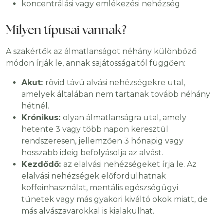
koncentrálási vagy emlékezési nehézség
Milyen típusai vannak?
A szakértők az álmatlanságot néhány különböző
módon írják le, annak sajátosságaitól függően:
Akut:
rövid távú alvási nehézségekre utal,
amelyek általában nem tartanak tovább néhány
hétnél.
Krónikus:
olyan álmatlanságra utal, amely
hetente 3 vagy több napon keresztül
rendszeresen, jellemzően 3 hónapig vagy
hosszabb ideig befolyásolja az alvást.
Kezdődő:
az elalvási nehézségeket írja le. Az
elalvási nehézségek előfordulhatnak
koffeinhasználat, mentális egészségügyi
tünetek vagy más gyakori kiváltó okok miatt, de
más alvászavarokkal is kialakulhat.