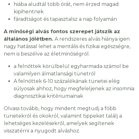
hiába aludtál több órát, nem érzed magad
kipihentnek
fáradtságot és tapasztalsz a nap folyamán
A minőségi alvás fontos szerepet játszik az
általános jólétben.
A rendszeres alvás hiánya igen
nagy hatással lehet a mentális és fizikai egészségre,
nem is beszélve az életminőségről.
a felnőttek körülbelül egyharmada számol be
valamilyen álmatlansági tünetről
A felnőttek 6-10 százalékának tünetei elég
súlyosak ahhoz, hogy megfeleljenek az insomnia
diagnosztikai kritériumainak
Olvass tovább, hogy mindent megtudj a főbb
tünetekről és okokról, valamint tippeket találj a
lehetséges kezelésekről, amelyek segítenek
visszatérni a nyugodt alváshoz.