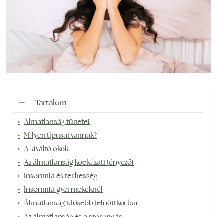
Tartalom
Álmatlanság tünetei
Milyen típusai vannak?
A kiváltó okok
Az álmatlanság kockázati tényezői
Insomnia és terhesség
Insomnia gyermekeknél
Álmatlanság idősebb felnőttkorban
Az álmatlanság és a szorongás