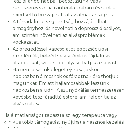
lesz állandó nappali beosztásunk, vagy
rendszeres szociális interakciókban részünk –
mindkettő hozzájárulhat az álmatlansághoz.
A társadalmi elszigeteltség hozzájárulhat
a magányhoz, és növelheti a depresszió esélyét,
ami szintén növelheti az alvásproblémák
kockázatát.
Az öregedéssel kapcsolatos egészségügyi
problémák, beleértve a krónikus fájdalmas
állapotokat, szintén befolyásolhatják az alvást.
Ha nem alszunk eleget éjszaka, akkor
napközben álmosnak és fáradtnak érezhetjük
magunkat. Emiatt hajlamosabbak leszünk
napközben aludni. A szunyókálás természetesen
kevésbé tesz fáradttá estére, ami felborítja az
alvás ciklusát.
Ha álmatlanságot tapasztalsz, egy terapeuta vagy
klinikus több támogatást nyújthat a hasznos kezelési