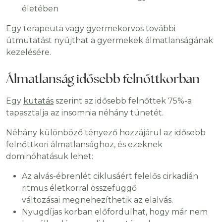
életében
Egy terapeuta vagy gyermekorvos további
útmutatást nyújthat a gyermekek álmatlanságának
kezelésére.
Álmatlanság idősebb felnőttkorban
Egy
kutatás
szerint az idősebb felnőttek 75%-a
tapasztalja az insomnia néhány tünetét.
Néhány különböző tényező hozzájárul az idősebb
felnőttkori álmatlansághoz, és ezeknek
dominóhatásuk lehet:
Az alvás-ébrenlét ciklusáért felelős cirkadián
ritmus életkorral összefüggő
változásai megnehezíthetik az elalvás.
Nyugdíjas korban előfordulhat, hogy már nem