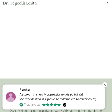
Dr. Hegedűs Beáta
Panka
Iratkozz fel és spórolj!
Astaxanthin és Magnézium-biszglicinát
Már többször is újravásároltam az Astaxanthint,
mert egyszerűen imádom a hatását. A bőröm
Trustindex
sokkal szebb és ragyogóbb.
Szereted a jó ajánlatokat? Akkor ne maradj le!