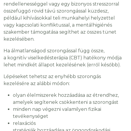
rendellenességgel vagy egy bizonyos stresszorral
összefüggő rövid távú szorongással küzdesz,
például kihívásokkal teli munkahelyi helyzettel
vagy kapcsolati konfliktussal, a mentálhigiénés
szakember támogatása segíthet az összes tünet
kezelésében.
Ha álmatlanságod szorongással függ össze,
a kognitív viselkedésterápia (CBT) hatékony módja
lehet mindkét állapot kezelésének (erről később).
Lépéseket tehetsz az enyhébb szorongás
kezelésére az alábbi módon:
olyan élelmiszerek hozzáadása az étrendhez,
amelyek segítenek csökkenteni a szorongást
minden nap végezni valamilyen fizikai
tevékenységet
relaxációs
stratégiák hozzáadása az öngondoskodási