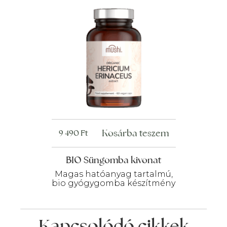
ki
Kosárba teszem
9 490
Ft
BIO Süngomba kivonat
Magas hatóanyag tartalmú,
bio gyógygomba készítmény
Kapcsolódó cikkek