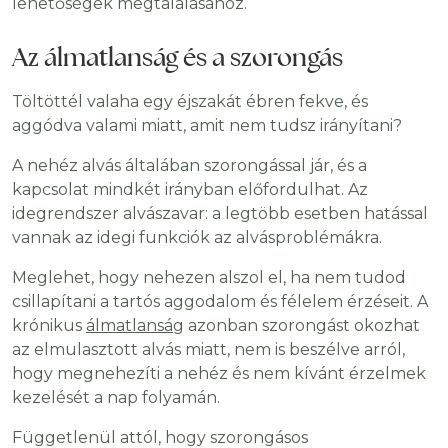
lehetőségek megtalálásához.
Az álmatlanság és a szorongás
Töltöttél valaha egy éjszakát ébren fekve, és
aggódva valami miatt, amit nem tudsz irányítani?
A nehéz alvás általában szorongással jár, és a
kapcsolat mindkét irányban előfordulhat. Az
idegrendszer alvászavar: a legtöbb esetben hatással
vannak az idegi funkciók az alvásproblémákra.
Meglehet, hogy nehezen alszol el, ha nem tudod
csillapítani a tartós aggodalom és félelem érzéseit. A
krónikus
álmatlanság
azonban szorongást okozhat
az elmulasztott alvás miatt, nem is beszélve arról,
hogy megnehezíti a nehéz és nem kívánt érzelmek
kezelését a nap folyamán.
Függetlenül attól, hogy szorongásos