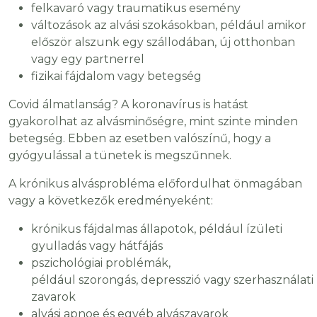
felkavaró vagy traumatikus esemény
változások az alvási szokásokban, például amikor
először alszunk egy szállodában, új otthonban
vagy egy partnerrel
fizikai fájdalom vagy betegség
Covid álmatlanság? A koronavírus is hatást
gyakorolhat az alvásminőségre, mint szinte minden
betegség. Ebben az esetben valószínű, hogy a
gyógyulással a tünetek is megszűnnek.
A krónikus alvásprobléma előfordulhat önmagában
vagy a következők eredményeként:
krónikus fájdalmas állapotok, például ízületi
gyulladás vagy hátfájás
pszichológiai problémák,
például szorongás, depresszió vagy szerhasználati
zavarok
alvási apnoe és egyéb alvászavarok