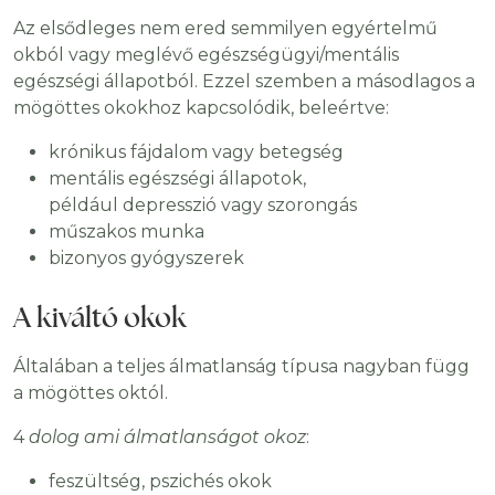
Az elsődleges nem ered semmilyen egyértelmű
okból vagy meglévő egészségügyi/mentális
egészségi állapotból. Ezzel szemben a másodlagos a
mögöttes okokhoz kapcsolódik, beleértve:
krónikus fájdalom vagy betegség
mentális egészségi állapotok,
például depresszió vagy szorongás
műszakos munka
bizonyos gyógyszerek
A kiváltó okok
Általában a teljes álmatlanság típusa nagyban függ
a mögöttes októl.
4
dolog ami álmatlanságot okoz
:
feszültség, pszichés okok