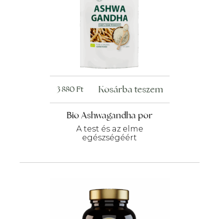
Kosárba teszem
3 880
Ft
Bio Ashwagandha por
A test és az elme
egészségéért