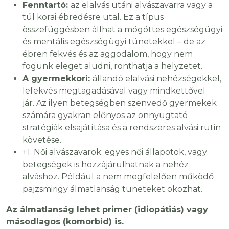
Fenntartó:
az elalvás utáni alvászavarra vagy a
túl korai ébredésre utal. Ez a típus
összefüggésben állhat a mögöttes egészségügyi
és mentális egészségügyi tünetekkel – de az
ébren fekvés és az aggodalom, hogy nem
fogunk eleget aludni, ronthatja a helyzetet.
A gyermekkori:
állandó elalvási nehézségekkel,
lefekvés megtagadásával vagy mindkettővel
jár. Az ilyen betegségben szenvedő gyermekek
számára gyakran előnyös az önnyugtató
stratégiák elsajátítása és a rendszeres alvási rutin
követése.
+1: Női alvászavarok: egyes női állapotok, vagy
betegségek is hozzájárulhatnak a nehéz
alváshoz. Például a nem megfelelően működő
pajzsmirigy álmatlanság tüneteket okozhat.
Az álmatlanság lehet primer (idiopátiás) vagy
másodlagos (komorbid) is.