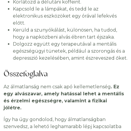
Korlátozd a délutáni koffeint.
Kapcsold le a lámpákat, és tedd le az
elektronikus eszközöket egy órával lefekvés
előtt.
Kerüld a szunyókálást, különösen, ha tudod,
hogy a napközbeni alvás ébren tart éjszaka.
Dolgozz együtt egy terapeutával a mentális
egészségügyi tünetek, például a szorongás és a
depresszió kezelésében, amint észreveszed őket.
Összefoglalva
Az álmatlanság nem csak apó kellemetlenség
. Ez
egy alvászavar, amely hatással lehet a mentális
és érzelmi egészségre, valamint a fizikai
jólétre.
Így ha úgy gondolod, hogy álmatlanságban
szenvedsz, a lehető leghamarabb lépj kapcsolatba