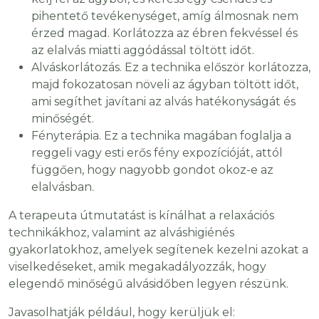
pihentető tevékenységet, amíg álmosnak nem
érzed magad. Korlátozza az ébren fekvéssel és
az elalvás miatti aggódással töltött időt.
Alváskorlátozás. Ez a technika először korlátozza,
majd fokozatosan növeli az ágyban töltött időt,
ami segíthet javítani az alvás hatékonyságát és
minőségét.
Fényterápia. Ez a technika magában foglalja a
reggeli vagy esti erős fény expozícióját, attól
függően, hogy nagyobb gondot okoz-e az
elalvásban.
A terapeuta útmutatást is kínálhat a relaxációs
technikákhoz, valamint az alváshigiénés
gyakorlatokhoz, amelyek segítenek kezelni azokat a
viselkedéseket, amik megakadályozzák, hogy
elegendő minőségű alvásidőben legyen részünk.
Javasolhatják például, hogy kerüljük el: