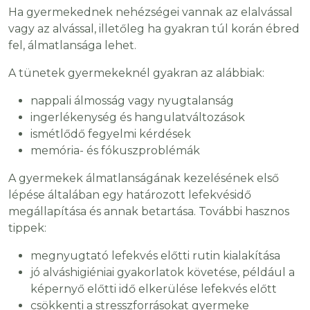
Ha gyermekednek nehézségei vannak az elalvással
vagy az alvással, illetőleg ha gyakran túl korán ébred
fel, álmatlansága lehet.
A tünetek gyermekeknél gyakran az alábbiak:
nappali álmosság vagy nyugtalanság
ingerlékenység és hangulatváltozások
ismétlődő fegyelmi kérdések
memória- és fókuszproblémák
A gyermekek álmatlanságának kezelésének első
lépése általában egy határozott lefekvésidő
megállapítása és annak betartása. További hasznos
tippek:
megnyugtató lefekvés előtti rutin kialakítása
jó alváshigiéniai gyakorlatok követése, például a
képernyő előtti idő elkerülése lefekvés előtt
csökkenti a stresszforrásokat gyermeke