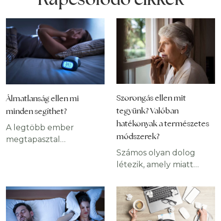
Szorongás ellen mit
Álmatlanság ellen mi
tegyünk? Valóban
minden segíthet?
hatékonyak a természetes
A legtöbb ember
módszerek?
megtapasztal
alkalmanként
Számos olyan dolog
alvászavarokat,
létezik, amely miatt
beleértve az
folyamatosan
álmatlanságot
szoronghatunk,
(inszomnia) a stressz és
beleértve a
egyéb külső hatások
koronavírust. Bármilyen