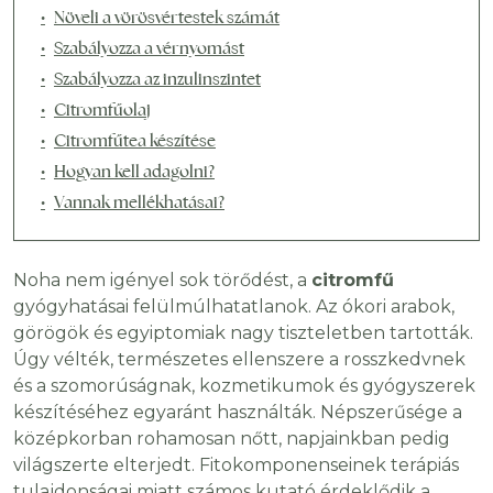
Növeli a vörösvértestek számát
Szabályozza a vérnyomást
Szabályozza az inzulinszintet
Citromfűolaj
Citromfűtea készítése
Hogyan kell adagolni?
Vannak mellékhatásai?
Noha nem igényel sok törődést, a
citromfű
gyógyhatásai felülmúlhatatlanok. Az ókori arabok,
görögök és egyiptomiak nagy tiszteletben tartották.
Úgy vélték, természetes ellenszere a rosszkedvnek
és a szomorúságnak, kozmetikumok és gyógyszerek
készítéséhez egyaránt használták. Népszerűsége a
középkorban rohamosan nőtt, napjainkban pedig
világszerte elterjedt. Fitokomponenseinek terápiás
tulajdonságai miatt számos kutató érdeklődik a