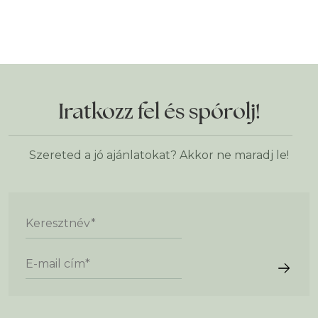
Iratkozz fel és spórolj!
Szereted a jó ajánlatokat? Akkor ne maradj le!
Keresztnév
*
E-mail cím
*