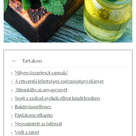
Tartalom
Milyen összetevői vannak?
A citromfű lehetséges egészségügyi előnyei
Stimulálja az anyagcserét
Segít a szabad gyökök elleni küzdelemben
Baktériumellenes
Fájdalomcsillapító
Megszünteti az ödémát
Védi a szívet