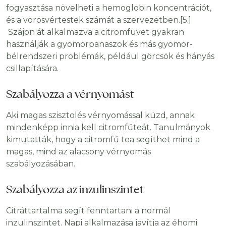
fogyasztása növelheti a hemoglobin koncentrációt,
és a vörösvértestek számát a szervezetben.[5.]
Szájon át alkalmazva a citromfüvet gyakran
használják a gyomorpanaszok és más gyomor-
bélrendszeri problémák, például görcsök és hányás
csillapítására.
Szabályozza a vérnyomást
Aki magas szisztolés vérnyomással küzd, annak
mindenképp innia kell citromfűteát. Tanulmányok
kimutatták, hogy a citromfű tea segíthet mind a
magas, mind az alacsony vérnyomás
szabályozásában.
Szabályozza az inzulinszintet
Citráttartalma segít fenntartani a normál
inzulinszintet. Napi alkalmazása javítja az éhomi