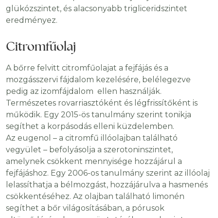
glükózszintet, és alacsonyabb trigliceridszintet
eredményez.
Citromfűolaj
A bőrre felvitt citromfűolajat a fejfájás és a
mozgásszervi fájdalom kezelésére, belélegezve
pedig az izomfájdalom ellen használják.
Természetes rovarriasztóként és légfrissítőként is
működik. Egy 2015-ös tanulmány szerint tonikja
segíthet a korpásodás elleni küzdelemben.
Az eugenol – a citromfű illóolajban található
vegyület – befolyásolja a szerotoninszintet,
amelynek csökkent mennyisége hozzájárul a
fejfájáshoz. Egy 2006-os tanulmány szerint az illóolaj
lelassíthatja a bélmozgást, hozzájárulva a hasmenés
csökkentéséhez. Az olajban található limonén
segíthet a bőr világosításában, a pórusok