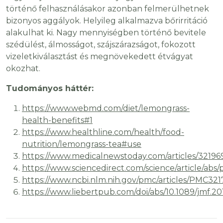
történő felhasználásakor azonban felmerülhetnek
bizonyos aggályok. Helyileg alkalmazva bőrirritáció
alakulhat ki. Nagy mennyiségben történő bevitele
szédülést, álmosságot, szájszárazságot, fokozott
vizeletkiválasztást és megnövekedett étvágyat
okozhat.
Tudományos háttér:
https://www.webmd.com/diet/lemongrass-
health-benefits#1
https://www.healthline.com/health/food-
nutrition/lemongrass-tea#use
https://www.medicalnewstoday.com/articles/32196
https://www.sciencedirect.com/science/article/ab
https://www.ncbi.nlm.nih.gov/pmc/articles/PMC321
https://www.liebertpub.com/doi/abs/10.1089/jmf.20