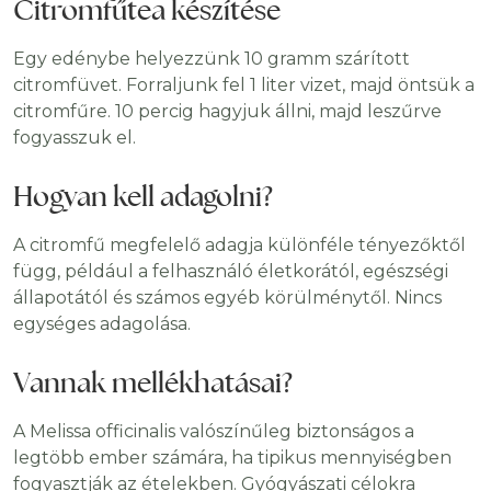
Citromfűtea készítése
Egy edénybe helyezzünk 10 gramm szárított
citromfüvet. Forraljunk fel 1 liter vizet, majd öntsük a
citromfűre. 10 percig hagyjuk állni, majd leszűrve
fogyasszuk el.
Hogyan kell adagolni?
A citromfű megfelelő adagja különféle tényezőktől
függ, például a felhasználó életkorától, egészségi
állapotától és számos egyéb körülménytől. Nincs
egységes adagolása.
Vannak mellékhatásai?
A Melissa officinalis valószínűleg biztonságos a
legtöbb ember számára, ha tipikus mennyiségben
fogyasztják az ételekben. Gyógyászati ​​célokra