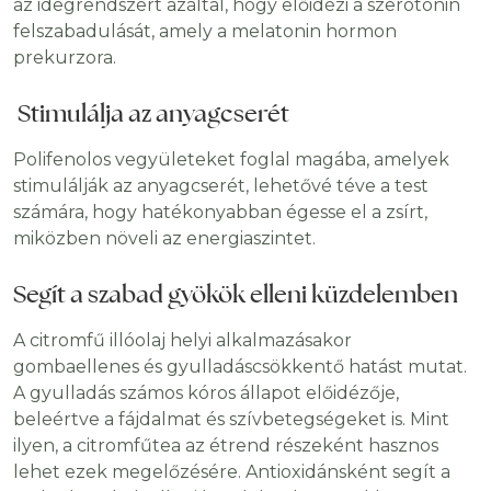
az idegrendszert azáltal, hogy előidézi a szerotonin
felszabadulását, amely a melatonin hormon
prekurzora.
Stimulálja az anyagcserét
Polifenolos vegyületeket foglal magába, amelyek
stimulálják az anyagcserét, lehetővé téve a test
számára, hogy hatékonyabban égesse el a zsírt,
miközben növeli az energiaszintet.
Segít a szabad gyökök elleni küzdelemben
A citromfű illóolaj helyi alkalmazásakor
gombaellenes és gyulladáscsökkentő hatást mutat.
A gyulladás számos kóros állapot előidézője,
beleértve a fájdalmat és szívbetegségeket is. Mint
ilyen, a citromfűtea az étrend részeként hasznos
lehet ezek megelőzésére. Antioxidánsként segít a