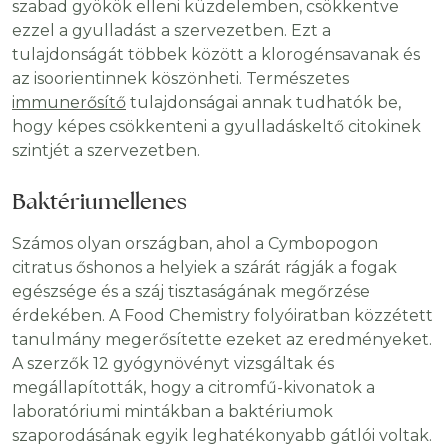
szabad gyökök elleni küzdelemben, csökkentve
ezzel a gyulladást a szervezetben. Ezt a
tulajdonságát többek között a klorogénsavanak és
az isoorientinnek köszönheti. Természetes
immunerősítő
tulajdonságai annak tudhatók be,
hogy képes csökkenteni a gyulladáskeltő citokinek
szintjét a szervezetben.
Baktériumellenes
Számos olyan országban, ahol a Cymbopogon
citratus őshonos a helyiek a szárát rágják a fogak
egészsége és a száj tisztaságának megőrzése
érdekében. A Food Chemistry folyóiratban közzétett
tanulmány megerősítette ezeket az eredményeket.
A szerzők 12 gyógynövényt vizsgáltak és
megállapították, hogy a citromfű-kivonatok a
laboratóriumi mintákban a baktériumok
szaporodásának egyik leghatékonyabb gátlói voltak.