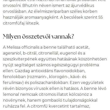
orvosolni. Bhutrin néven ismert az ájurvédikus
orvoslásban. Az élelmiszeriparban széles körben
használják aromaanyagként. A becslések szerint 55
citromfűfaj létezik.
Milyen összetevői vannak?
A Melissa officinalis a benne található acetát,
ageraniol, b-citrál, citronellál, eugenol és a
szeszkviterpének együttes hatásának köszönhetően
nyújt segítséget számos egészségügyi probléma
ellen. Gazdag antioxidáns flavonoidokban,
fenolokban (rozmarin-, klorogén-, kávé- és
ferulinsav) és poliszacharidokban. Ezen vegyületek
révén bizonyos vírusok ellen is hatásos. A benne lévő
lemonal nemcsak citromos illatot kölcsönöz a
növénynek, hanem gombaölő tulajdonságokkal
ruházza fel. A
citromfű
kvercetint tartalmaz,