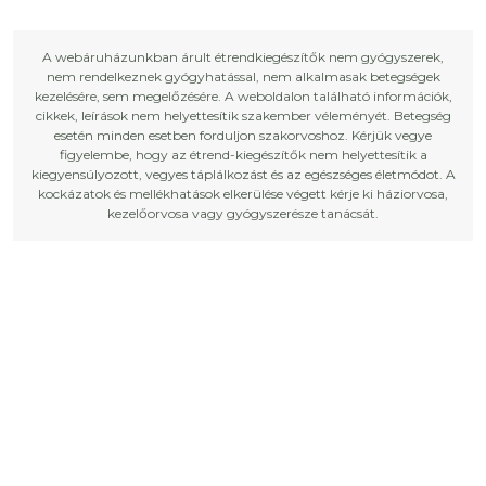
A webáruházunkban árult étrendkiegészítők nem gyógyszerek,
nem rendelkeznek gyógyhatással, nem alkalmasak betegségek
kezelésére, sem megelőzésére. A weboldalon található információk,
cikkek, leírások nem helyettesítik szakember véleményét. Betegség
esetén minden esetben forduljon szakorvoshoz. Kérjük vegye
figyelembe, hogy az étrend-kiegészítők nem helyettesítik a
kiegyensúlyozott, vegyes táplálkozást és az egészséges életmódot. A
kockázatok és mellékhatások elkerülése végett kérje ki háziorvosa,
kezelőorvosa vagy gyógyszerésze tanácsát.