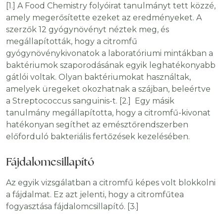
[1.] A Food Chemistry folyóirat tanulmányt tett közzé,
amely megerősítette ezeket az eredményeket. A
szerzők 12 gyógynövényt néztek meg, és
megállapították, hogy a citromfű
gyógynövénykivonatok a laboratóriumi mintákban a
baktériumok szaporodásának egyik leghatékonyabb
gátlói voltak. Olyan baktériumokat használtak,
amelyek üregeket okozhatnak a szájban, beleértve
a Streptococcus sanguinis-t. [2.] Egy másik
tanulmány megállapította, hogy a citromfű-kivonat
hatékonyan segíthet az emésztőrendszerben
előforduló bakteriális fertőzések kezelésében.
Fájdalomcsillapító
Az egyik vizsgálatban a citromfű képes volt blokkolni
a fájdalmat. Ez azt jelenti, hogy a citromfűtea
fogyasztása fájdalomcsillapító. [3.]