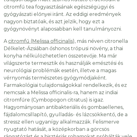
citromfű tea fogyasztásának egészségügyi és
gyógyászati ​​előnyei iránt. Az eddigi eredmények
nagyon biztatóak, és azt jelzik, hogy ezt a
gyógynövényt alaposabban kell tanulmányozni.
A
citromfű (Melissa officinalis
), más néven citronella
Délkelet-Ázsiában őshonos trópusi növény, a thai
konyha nélkülözhetetlen összetevője. Ma már
világszerte termesztik és használják emésztési és
neurológiai problémák esetén, illetve a magas
vérnyomás természetes gyógymódjaként.
Farmakológiai tulajdonságokkal rendelkezik, és ez
nemcsak a Melissa officinalis-ra, hanem az indiai
citromfűre (Cymbopogon citratus) is igaz.
Hagyományosan antibakteriális és gombaellenes,
fájdalomcsillapító, gyulladás- és lázcsökkentő, de a
stressz ellen ugyanígy alkalmazzák. Felismerve
nyugtató hatását, a középkorban a görcsös
rángatózást és a hisztériás rohamokat próbálták vele