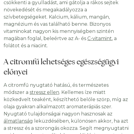
csökkenti a gyulladást, ami gátolja a rákos sejtek
növekedését és megakadályozza a
szívbetegségeket. Kalcium, kálium, mangán,
magnézium és vas található benne. Bizonyos
vitaminokat nagyon kis mennyiségben szintén
magában foglal, beleértve az A- és
C-vitamint
, a
folátot és a niacint.
A citromfű lehetséges egészségügyi
előnyei
A citromfű nyugtató hatású, és természetes
módszer a
stressz ellen
. Kellemes íze miatt
közkedvelt teaként, készíthető belőle szörp, míg az
olaja gyakran alkalmazott aromaterápiás szer.
Nyugtató tulajdonságai nagyon hasznosak az
álmatlanság
leküzdésében, különösen akkor, ha azt
a stressz és a szorongás okozza. Segít megnyugtatni