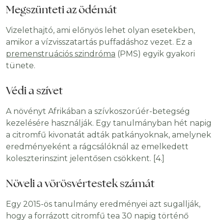
Megszünteti az ödémát
Vizelethajtó, ami előnyös lehet olyan esetekben,
amikor a vízvisszatartás puffadáshoz vezet. Ez a
premenstruációs szindróma
(PMS) egyik gyakori
tünete.
Védi a szívet
A növényt Afrikában a szívkoszorúér-betegség
kezelésére használják. Egy tanulmányban hét napig
a citromfű kivonatát adták patkányoknak, amelynek
eredményeként a rágcsálóknál az emelkedett
koleszterinszint jelentősen csökkent. [4.]
Növeli a vörösvértestek számát
Egy 2015-ös tanulmány eredményei azt sugallják,
hogy a forrázott citromfű tea 30 napig történő