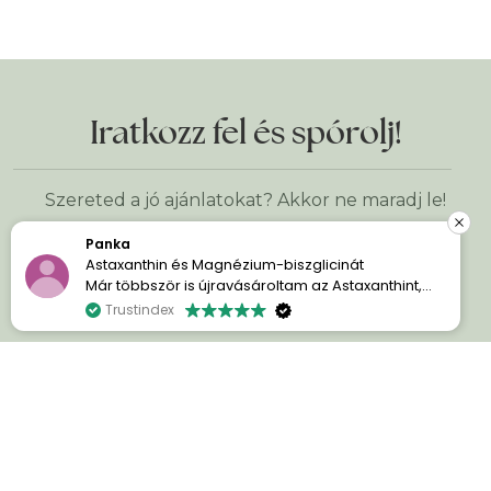
Iratkozz fel és spórolj!
Szereted a jó ajánlatokat? Akkor ne maradj le!
Panka
Astaxanthin és Magnézium-biszglicinát
Már többször is újravásároltam az Astaxanthint,
Keresztnév
*
mert egyszerűen imádom a hatását. A bőröm
Trustindex
sokkal szebb és ragyogóbb.
E-mail cím
*
A Magnézium-biszglicinát pedig kellemes
meglepetés volt számomra. Azóta sokkal
nyugodtabban alszom, könnyebben el tudok
aludni, és reggel kipihentebben ébredek.
Mindkettővel nagyon elégedett vagyok, és
szívesen ajánlom azoknak, akik minőségi étrend-