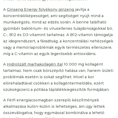
A
Ginseng Energy folyékony ginzeng
javítja a
koncentrálóképességet, ami segítséget nyújt mind a
munkavégzés, mind az edzés során. A benne található
gyömbér baktérium- és vírusellenes tulajdonságokkal bír,
C-, B12 és D3-vitamint tartalmaz. A B12-vitamin támogatja
az idegrendszert, a fáradtság, a koncentrálási nehézségek
vagy a memóriaproblémák egyik természetes ellenszere,
míg a C-vitamin az egyik legerősebb antioxidáns.
A
Hidrolizált marhakollagén ital
10 000 mg kollagént
tartalmaz. Nem csak bőrszépítő hatása van, hanem ízületi
problémák esetén is sokat segíthet. Mivel a kor
előrehaladtával csökken a kollagéntermelődés, ezért
szükségszerű a pótlása táplálékkiegészítők formájában.
A Férfi energiacsomagban szereplő készítmények
alkalmazása külön-külön is lehetséges, ám úgy lettek
összeválogatva, hogy egymással kombinálva a lehető