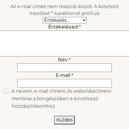
(1) Úgy tűnik, hogy szinte
teljesítménynövelő
Az e-mail címet nem tesszük közzé.
A kötelező
bármilyen esztétikai
ételek. A tápanyagdús
mezőket
*
karakterrel jelöltük
probléma megoldható
szuperélelmiszerek
sokféle problémájára
Értékelésed
*
megoldást nyújthatnak.
Kiemelkedő
egészségvédő
tulajdonságokkal
rendelkeznek, és
Név
*
számtalan
E-mail
*
A nevem, e-mail címem, és weboldalcímem
mentése a böngészőben a következő
hozzászólásomhoz.
Küldés