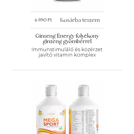
Kosárba teszem
6 890
Ft
Ginseng Energy folyékony
ginzeng gyömbérrel
Immunstimuláló és közérzet
javító vitamin komplex