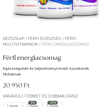
KEZDŐLAP
/
FÉRFI EGÉSZSÉG
/
FÉRFI
MULTIVITAMINOK
/ FÉRFI ENERGIACSOMAG
Férfi energiacsomag
Egészségvédő és teljesítménynövelő összetevők
férfiaknak
20 950
Ft
VÁSÁROLJ TÖBBET ÉS JOBBAN JÁRSZ
-5%
-10%
1 darab
2 darab
3 darab