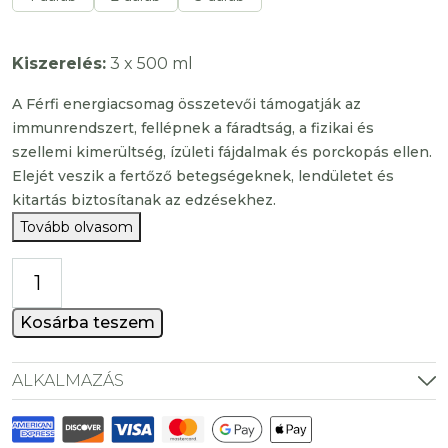
Kiszerelés:
3 x 500 ml
A Férfi energiacsomag összetevői támogatják az
immunrendszert, fellépnek a fáradtság, a fizikai és
szellemi kimerültség, ízületi fájdalmak és porckopás ellen.
Elejét veszik a fertőző betegségeknek, lendületet és
kitartás biztosítanak az edzésekhez.
Tovább olvasom
Férfi
energiacsomag
mennyiség
Kosárba teszem
ALKALMAZÁS