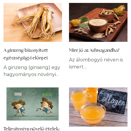
A ginzeng bizonyított
Mire jó az Ashwagandha?
egészségügyi előnyei
Az álombogyó néven is
ismert
A ginzeng (ginseng) egy
ashwagandha hihetetlen
hagyományos növényi
hatással van a
gyógyszer, amelynek
szervezetre,
története
immunerősítőként
meglehetősen hosszú
pedig a legértékesebb
múltra tekint vissza.
gyógynövények közé
Koreában, Kínában és
sorolható. Jót tesz a
Japánban az összes
testnek és az elmének,
gyógynövény közül a
Teljesítménynövelő ételek:
jótékony tulajdonságait
legértékesebb. Több