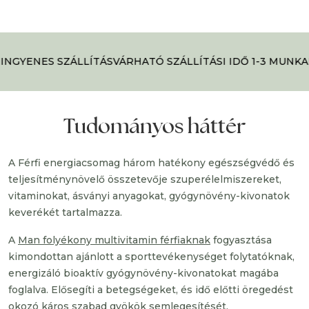
INGYENES SZÁLLÍTÁS
VÁRHATÓ SZÁLLÍTÁSI IDŐ 1-3 MUNKA
Tudományos háttér
A Férfi energiacsomag
három hatékony egészségvédő és
teljesítménynövelő összetevője szuperélelmiszereket,
vitaminokat, ásványi anyagokat, gyógynövény-kivonatok
keverékét tartalmazza.
A
Man folyékony multivitamin férfiaknak
fogyasztása
kimondottan ajánlott a sporttevékenységet folytatóknak,
energizáló bioaktív gyógynövény-kivonatokat magába
foglalva. Elősegíti a betegségeket, és idő előtti öregedést
okozó káros szabad gyökök semlegesítését.