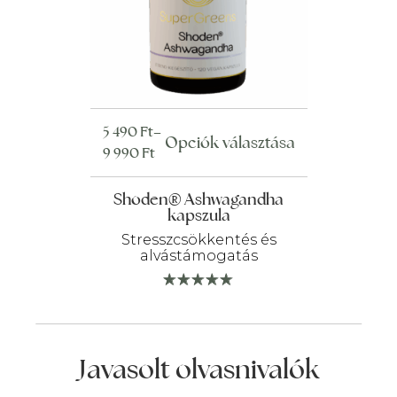
Ártartomány:
5 490
Ft
–
Ennek
Opciók választása
5
9 990
Ft
a
490 Ft
terméknek
-
Shoden® Ashwagandha
több
kapszula
9
variációja
990 Ft
Stresszcsökkentés és
van.
alvástámogatás
A
változatok
a
termékoldalon
választhatók
Javasolt olvasnivalók
ki