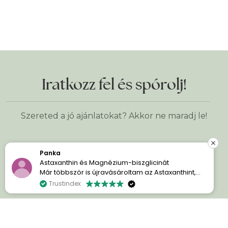
Iratkozz fel és spórolj!
Szereted a jó ajánlatokat? Akkor ne maradj le!
Panka
Keresztnév
*
Astaxanthin és Magnézium-biszglicinát
Már többször is újravásároltam az Astaxanthint,
mert egyszerűen imádom a hatását. A bőröm
Trustindex
E-mail cím
*
sokkal szebb és ragyogóbb.
A Magnézium-biszglicinát pedig kellemes
meglepetés volt számomra. Azóta sokkal