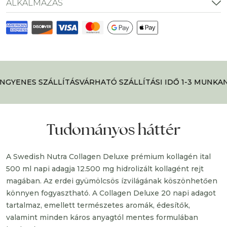
ital
ALKALMAZÁS
mennyiség
NGYENES SZÁLLÍTÁS
VÁRHATÓ SZÁLLÍTÁSI IDŐ 1-3 MUNKAN
Tudományos háttér
A Swedish Nutra Collagen Deluxe prémium kollagén ital
500 ml napi adagja 12.500 mg hidrolizált kollagént rejt
magában. Az erdei gyümölcsös ízvilágának köszönhetően
könnyen fogyasztható. A Collagen Deluxe 20 napi adagot
tartalmaz, emellett természetes aromák, édesítők,
valamint minden káros anyagtól mentes formulában