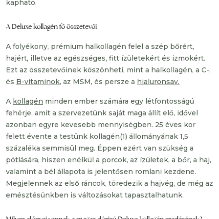
kapható.
A Deluxe kollagén fő összetevői
A folyékony, prémium halkollagén felel a szép bőrért,
hajért, illetve az egészséges, fitt ízületekért és izmokért.
Ezt az összetevőinek köszönheti, mint a halkollagén, a C-,
és
B-vitaminok
, az MSM, és persze a
hialuronsav.
A
kollagén
minden ember számára egy létfontosságú
fehérje, amit a szervezetünk saját maga állít elő, idővel
azonban egyre kevesebb mennyiségben. 25 éves kor
felett évente a testünk kollagén(1) állományának 1,5
százaléka semmisül meg. Éppen ezért van szükség a
pótlására, hiszen enélkül a porcok, az ízületek, a bőr, a haj,
valamint a bél állapota is jelentősen romlani kezdene.
Megjelennek az első ráncok, töredezik a hajvég, de még az
emésztésünkben is változásokat tapasztalhatunk.