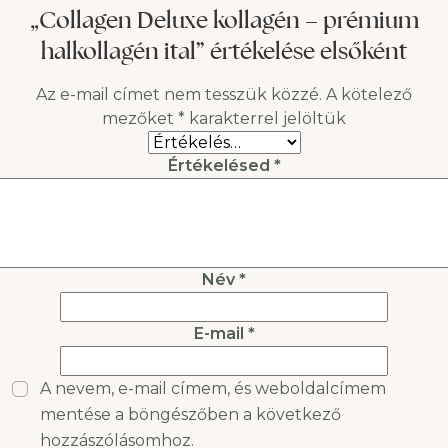
kiegészítők a bőr
kiszáradását. Ezen kívül
„Collagen Deluxe kollagén – prémium
állapotának javítására?
olyan tényezők is
halkollagén ital” értékelése elsőként
(1) Úgy tűnik, hogy szinte
okolhatók, mint az
bármilyen esztétikai
öregedés, az
Az e-mail címet nem tesszük közzé.
A kötelező
probléma megoldható
időjárásváltozások, az
mezőket
*
karakterrel jelöltük
allergiák vagy
Értékelésed
*
Név
*
E-mail
*
A nevem, e-mail címem, és weboldalcímem
mentése a böngészőben a következő
hozzászólásomhoz.