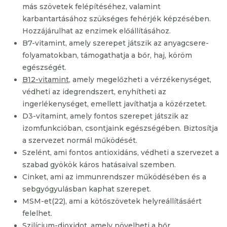
más szövetek felépítéséhez, valamint
karbantartásához szükséges fehérjék képzésében.
Hozzájárulhat az enzimek előállításához.
B7-vitamint, amely szerepet játszik az anyagcsere-
folyamatokban, támogathatja a bőr, haj, köröm
egészségét.
B12-vitamint
, amely megelőzheti a vérzékenységet,
védheti az idegrendszert, enyhítheti az
ingerlékenységet, emellett javíthatja a közérzetet.
D3-vitamint, amely fontos szerepet játszik az
izomfunkcióban, csontjaink egészségében. Biztosítja
a szervezet normál működését.
Szelént, ami fontos antioxidáns, védheti a szervezet a
szabad gyökök káros hatásaival szemben.
Cinket, ami az immunrendszer működésében és a
sebgyógyulásban kaphat szerepet.
MSM-et(22), ami a kötőszövetek helyreállításáért
felelhet.
Szilícium-dioxidot, amely növelheti a bőr