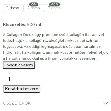
-5%
-10%
1 darab
2 darab
3 darab
Kiszerelés:
500 ml
A Collagen Delux egy prémium svéd kollagén ital, amivel
fedezhetjük a kollagén szükségleteinket napi szinten
fogyasztva. Az eddigi legmagasabb dózisban tartalmaz
hidrolizált halkollagént, aminek köszönhetően felvehetjük
a harcot a ráncokkal és a finom vonalakkal szemben.
Tovább olvasom
Collagen
Deluxe
kollagén
Kosárba teszem
-
prémium
ÖSSZETEVŐK
halkollagén