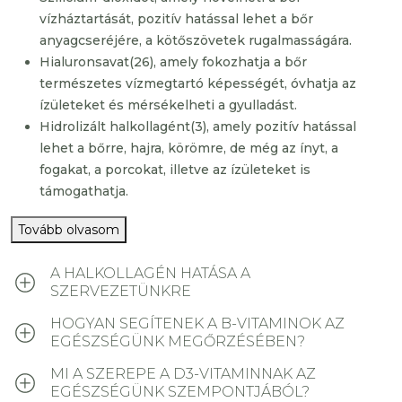
vízháztartását, pozitív hatással lehet a bőr
anyagcseréjére, a kötőszövetek rugalmasságára.
Hialuronsavat(26), amely fokozhatja a bőr
természetes vízmegtartó képességét, óvhatja az
ízületeket és mérsékelheti a gyulladást.
Hidrolizált halkollagént(3), amely pozitív hatással
lehet a bőrre, hajra, körömre, de még az ínyt, a
fogakat, a porcokat, illetve az ízületeket is
támogathatja.
Tovább olvasom
A HALKOLLAGÉN HATÁSA A
SZERVEZETÜNKRE
HOGYAN SEGÍTENEK A B-VITAMINOK AZ
EGÉSZSÉGÜNK MEGŐRZÉSÉBEN?
MI A SZEREPE A D3-VITAMINNAK AZ
EGÉSZSÉGÜNK SZEMPONTJÁBÓL?