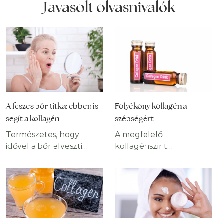
Javasolt olvasnivalók
A feszes bőr titka: ebben is
Folyékony kollagén a
segít a kollagén
szépségért
Természetes, hogy
A megfelelő
idővel a bőr elveszti
kollagénszint
rugalmasságát a normál
fenntartása
öregedési folyamat
elengedhetetlen az
következtében,
egészség és a
azonban más okból
megjelenés
adódóan már
szempontjából. A
fiatalkorban is
folyékony kollagén egy,