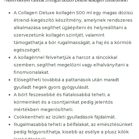
Milyen előnyei vannak a magas dózisú Deluxe kollagén szedésének?
A Collagen Deluxe kollagén 500 ml egy magas dózisú
étrend-kiegészítő készítmény, amelynek rendszeres
alkalmazása segíthet újjáépíteni és helyreállítani a
szervezetünk kollagén szintjét, valamint
támogathatja a bőr rugalmasságát, a haj és a körmök
egészségét.
A kollagénnel felvehetjük a harcot a ráncokkal
szemben, segíthet megelőzni vagy elhalványítani a
finomvonalakat.
Elősegítheti továbbá a pattanások után maradt
gyulladt hegek gyors gyógyulását.
A bőrt feszesebbé és fiatalosabbá teheti, a
körmeinket és a csontjainkat pedig jelentős
mértékben megerősítheti.
Csökkentheti az ízületi gyulladások fájdalmát.
Rugalmasabbá teheti a bélfalakat, az emésztésünket
pedig felgyorsíthatja, kisebb az esélye a plusz kilók