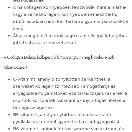
lerakódásának.
A halkollagén könnyebben felszívódik, mint a marha-,
vagy a sertéskollagén, könnyebben emészthető,
ebből adódóan nem kell tartani a gyomor panaszoktól
sem.
Általa megfelelő mennyiségű és minőségű fehérjéhez
juttathatjuk a szervezetünket.
A Collagen Deluxe kollagén fő hatóanyagai a még hatékonyabb
felszívódásért
C-vitamint, amely bizonyítottan serkentheti a
szervezet kollagén szintézisét. Támogathatja az
anyagcsere-folyamatokat, ezáltal hozzájárul az erek, a
csontok, az ízületek, valamint az íny, a fogak, illetve a
bőr egészségéhez.
B5-vitamint, amely enyhítheti a reumás ízületi
gyulladások tüneteit, gyorsíthatja a sebgyógyulást.
B6-vitamint, aminek fontos szerepe van az izom- és