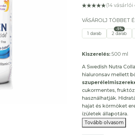
(
14
vásárlói 
VÁSÁROLJ TÖBBET É
-5%
1 darab
2 darab
Kiszerelés:
500 ml
A Swedish Nutra Coll
hialuronsav mellett b
szuperélelmiszerek
cukormentes, fruktózt
használhatják. Hidrat
hajat és körmöket er
ízületek állapotára.
Tovább olvasom