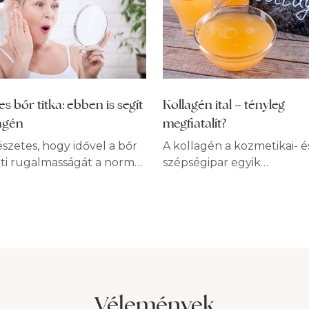
es bőr titka: ebben is segít
Kollagén ital – tényleg
lagén
megfiatalít?
szetes, hogy idővel a bőr
A kollagén a kozmetikai- é
zti rugalmasságát a normál
szépségipar egyik
dési folyamat
legvitatottabb eszköze az
keztében, azonban más
öregedés ellen. Amikor új 
 adódóan már fiatalkorban
hatékony módszereket
következhet hasonló
keresünk, amelyek segíte
at. A laza, feszességét
abban, hogy minél hossza
tt bőr frusztráló lehet,
ideig fiatalosan nézzünk ki
ul befolyásolhatja az
csábítónak tűnik, ha egys
ékelést. Noha a kozmetikai
csak elfogyasztunk egy ita
Vélemények