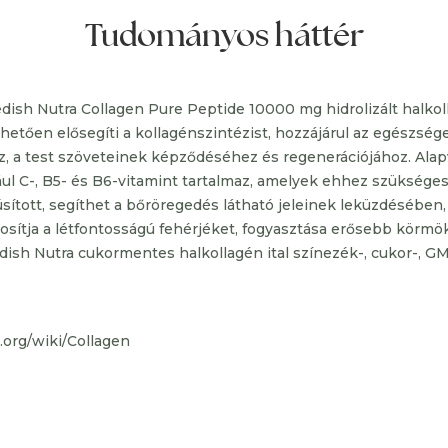
Tudományos háttér
sh Nutra Collagen Pure Peptide 10000 mg hidrolizált halkoll
etően elősegíti a kollagénszintézist, hozzájárul az egészsége
, a test szöveteinek képződéséhez és regenerációjához. Alap
ul C-, B5- és B6-vitamint tartalmaz, amelyek ehhez szüksége
sított, segíthet a bőröregedés látható jeleinek leküzdésében, 
ztosítja a létfontosságú fehérjéket, fogyasztása erősebb körmö
ish Nutra cukormentes halkollagén ital színezék-, cukor-, G
a.org/wiki/Collagen