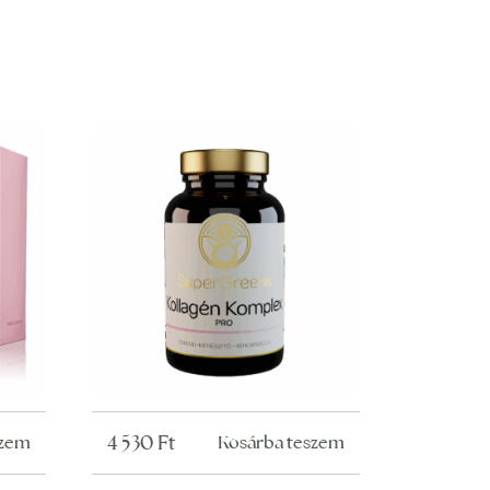
4 530
Ft
szem
Kosárba teszem