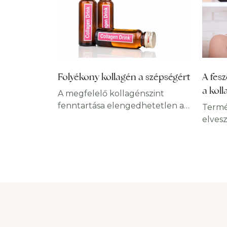
A fesz
Folyékony kollagén a szépségért
a kol
A megfelelő kollagénszint
fenntartása elengedhetetlen az
Termé
egészség és a megjelenés
elves
szempontjából. A folyékony
örege
kollagén egy, a szépségipar által
követ
az egekig magasztalt
okból
„csodaszer”, amelynek valóban
is be
számos előnye van. Az öregedés
folyam
külső jelei elleni küzdelem már-
veszte
már elengedhetetlen kelléke,
ráadás
és segíthet abban, hogy minél
önért