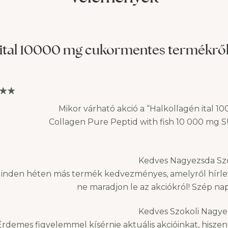
ek révén látványosan
naponta. De tényleg
ató ez az állapot, még sok
hatékonyak a kollagén-
ség létezik azok számára,
kiegészítők a bőr állapotá
nkább elkerülnék az orvosi
javítására? (1) Úgy tűnik, h
 ital 10000 mg cukormentes
termékről 
sokat,
szinte bármilyen esztétikai
probléma megoldható
Mikor várható akció a “Halkollagén ital
Collagen Pure Peptid with fish 10 000 mg
Kedves Nagyezsda Szo
inden héten más termék kedvezményes, amelyről hírlevél
ne maradjon le az akciókról! Szép nap
Kedves Szokoli Nagye
Érdemes figyelemmel kísérnie aktuális akcióinkat, hisz