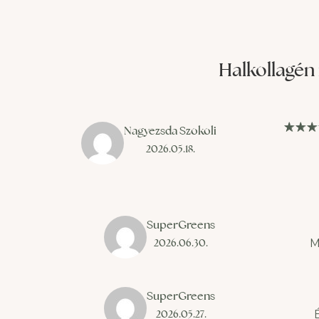
tovább fiatalosan nézzünk ki.
műtét
Lássuk, mire képes. Tudjuk,
javíth
hogy az életkor előrehaladtával
lehető
szervezetünk egyre
akik i
Halkollagén
eljárá
Nagyezsda Szokoli
2026.05.18.
SuperGreens
2026.06.30.
M
SuperGreens
2026.05.27.