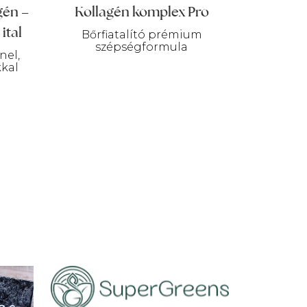
gén –
Kollagén komplex Pro
ital
Bőrfiatalító prémium
szépségformula
nel,
kal