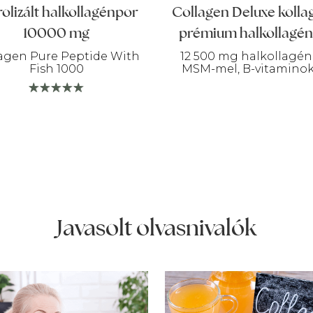
olizált halkollagénpor
Collagen Deluxe kolla
10000 mg
prémium halkollagén 
agen Pure Peptide With
12 500 mg halkollagén
Fish 1000
MSM-mel, B-vitaminok
Javasolt olvasnivalók