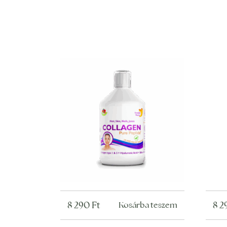
8 290
Ft
8 
Kosárba teszem