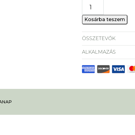
Halkollagén
ital
10000
Kosárba teszem
mg
cukormentes
ÖSSZETEVŐK
mennyiség
ALKALMAZÁS
NAP