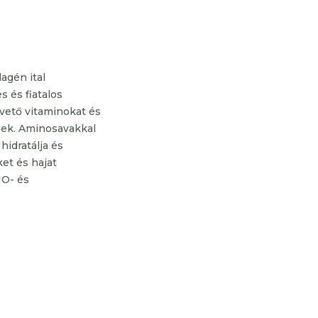
agén ital
s és fiatalos
vető vitaminokat és
sek. Aminosavakkal
hidratálja és
ket és hajat
MO- és