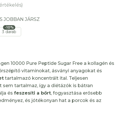
értékelés)
S JOBBAN JÁRSZ
-10%
3 darab
agen 10000 Pure Peptide Sugar Free a kollagén és
őrszépítő vitaminokat, ásványi anyagokat és
et
tartalmazó koncentrált ital. Teljesen
 sem tartalmaz, így a diétázók is bátran
álja és
feszesíti a bőrt
, fogyasztása erősebb
edményez, és jótékonyan hat a porcok és az