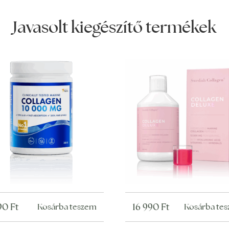
Javasolt kiegészítő termékek
290
Ft
16 990
Ft
Kosárba teszem
Kosárba te