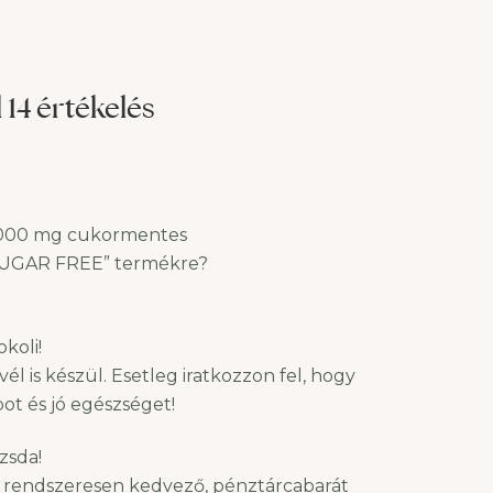
jellegzetesen télen előforduló
probléma lehetnek például
nak
ogy
14 értékelés
 10000 mg cukormentes
 SUGAR FREE” termékre?
koli!
 is készül. Esetleg iratkozzon fel, hogy
ot és jó egészséget!
zsda!
en rendszeresen kedvező, pénztárcabarát