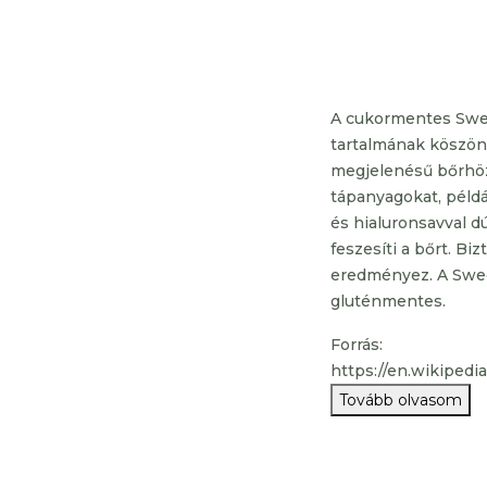
A cukormentes Swedi
tartalmának köszönh
megjelenésű bőrhöz
tápanyagokat, példá
és hialuronsavval dú
feszesíti a bőrt. Bi
eredményez. A Swed
gluténmentes.
Forrás:
https://en.wikipedi
Tovább olvasom