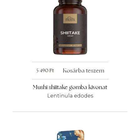
Kosárba teszem
5 490
Ft
Mushi shiitake gomba kivonat
Lentinula edodes