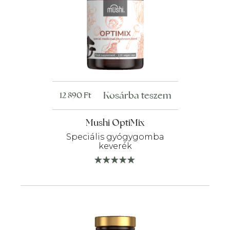
Kosárba teszem
12 890
Ft
Mushi OptiMix
Speciális gyógygomba
keverék