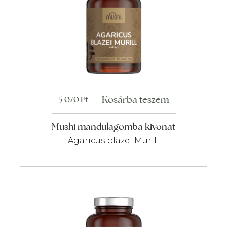
Kosárba teszem
5 070
Ft
Mushi mandulagomba kivonat
Agaricus blazei Murill