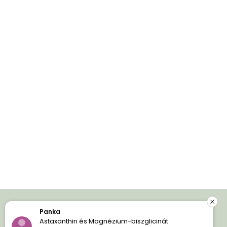
Panka
Iratkozz fel és spórolj!
Astaxanthin és Magnézium-biszglicinát