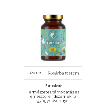
Kosárba teszem
8 690
Ft
Parasic®
Természetes támogatás az
emésztőrendszernek 13
gyógynövénnyel