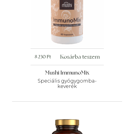
Kosárba teszem
8 230
Ft
Mushi ImmunoMix
Speciális gyógygomba-
keverék