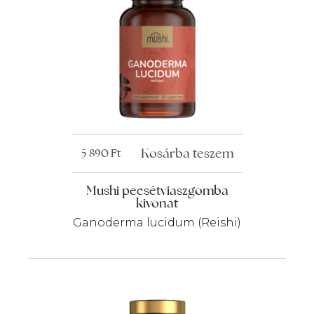
Kosárba teszem
5 890
Ft
Mushi pecsétviaszgomba
kivonat
Ganoderma lucidum (Reishi)