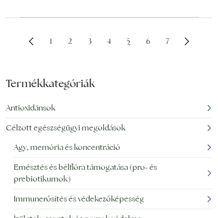
1
2
3
4
5
6
7
Termékkategóriák
Antioxidánsok
Célzott egészségügyi megoldások
Agy, memória és koncentráció
Emésztés és bélflóra támogatása (pro- és
prebiotikumok)
Immunerősítés és védekezőképesség