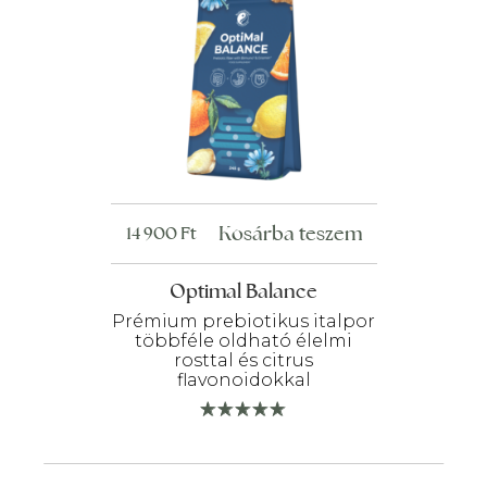
Kosárba teszem
14 900
Ft
Optimal Balance
Prémium prebiotikus italpor
többféle oldható élelmi
rosttal és citrus
flavonoidokkal