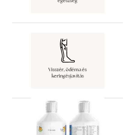
egészség
Visszér, ödéma és
keringésjavítás