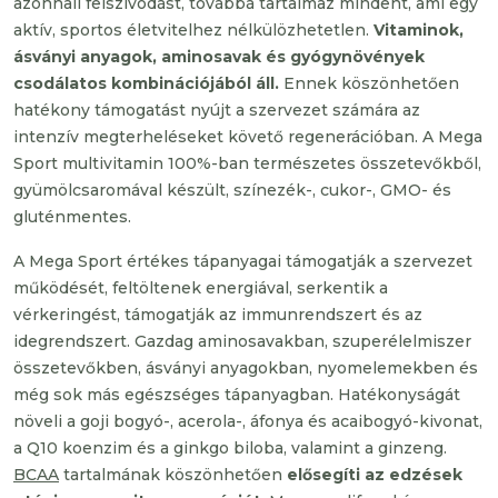
azonnali felszívódást, továbbá tartalmaz mindent, ami egy
aktív, sportos életvitelhez nélkülözhetetlen.
Vitaminok,
ásványi anyagok, aminosavak és gyógynövények
csodálatos kombinációjából áll.
Ennek köszönhetően
hatékony támogatást nyújt a szervezet számára az
intenzív megterheléseket követő regenerációban. A Mega
Sport multivitamin 100%-ban természetes összetevőkből,
gyümölcsaromával készült, színezék-, cukor-, GMO- és
gluténmentes.
A Mega Sport értékes tápanyagai támogatják a szervezet
működését, feltöltenek energiával, serkentik a
vérkeringést, támogatják az immunrendszert és az
idegrendszert. Gazdag aminosavakban, szuperélelmiszer
összetevőkben, ásványi anyagokban, nyomelemekben és
még sok más egészséges tápanyagban. Hatékonyságát
növeli a goji bogyó-, acerola-, áfonya és acaibogyó-kivonat,
a Q10 koenzim és a ginkgo biloba, valamint a ginzeng.
BCAA
tartalmának köszönhetően
elősegíti az edzések