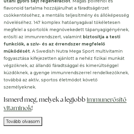
utáni gyors sejt regenerációt
. Magas polifenol és
flavonoid tartalma hozzájárulhat a fáradtságérzet
csökkentéséhez, a mentális teljesítmény és állóképesség
növeléséhez. 147 komplex hatóanyagával tökéletesen
megfelel a sportolók megnövekedett tápanyagigényének,
erősíti az immunrendszert, valamint
biztosítja a testi
funkciók, a szív- és az érrendszer megfelelő
működését
. A Swedish Nutra Mega Sport multivitamin
fogyasztása kifejezetten ajánlott a nehéz fizikai munkát
végzőknek, az állandó fáradtsággal és kimerültséggel
küzdőknek, a gyenge immunrendszerrel rendelkezőknek,
továbbá az aktív, sportos életmódot követő
személyeknek.
Ismerd meg, melyek a legjobb
immunerősítő
vitaminok
!
Tovább olvasom