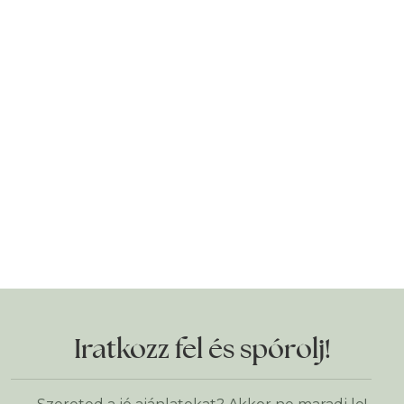
Iratkozz fel és spórolj!