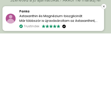
Szereted a jó ajánlatokat? Akkor ne maradj le!
Panka
Astaxanthin és Magnézium-biszglicinát
Már többször is újravásároltam az Astaxanthint,
Keresztnév
*
mert egyszerűen imádom a hatását. A bőröm
Trustindex
sokkal szebb és ragyogóbb.
E-mail cím
*
A Magnézium-biszglicinát pedig kellemes
meglepetés volt számomra. Azóta sokkal
nyugodtabban alszom, könnyebben el tudok
aludni, és reggel kipihentebben ébredek.
Mindkettővel nagyon elégedett vagyok, és
szívesen ajánlom azoknak, akik minőségi étrend-
kiegészítőket keresnek.
ÁLTALÁNOS INFORMÁCIÓK
INFORMÁCIÓK RÓLUNK
HASZNOS INFORMÁCIÓK