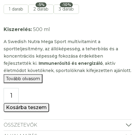
-5%
-10%
1 darab
2 darab
3 darab
Kiszerelés:
500 ml
A Swedish Nutra Mega Sport multivitamint a
sportteljesítmény, az állóképesség, a teherbírás és a
koncentrációs képesség fokozása érdekében
fejlesztették ki.
Immunerősítő és energizáló
, aktív
életmódot követőknek, sportolóknak kifejezetten ajánlott.
Tovább olvasom
Mega
Sport
multivitamin
Kosárba teszem
mennyiség
ÖSSZETEVŐK