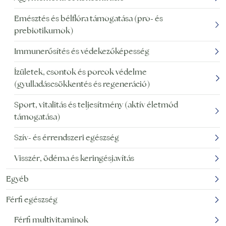
Emésztés és bélflóra támogatása (pro- és
prebiotikumok)
Immunerősítés és védekezőképesség
Ízületek, csontok és porcok védelme
(gyulladáscsökkentés és regeneráció)
Sport, vitalitás és teljesítmény (aktív életmód
támogatása)
Szív- és érrendszeri egészség
Visszér, ödéma és keringésjavítás
Egyéb
Férfi egészség
Férfi multivitaminok