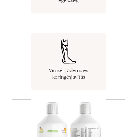
egészség
Visszér, ödéma és
keringésjavítás