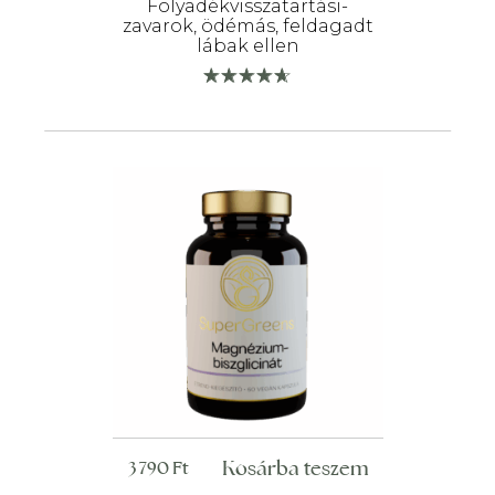
990 Ft.
190 Ft.
Folyadékvisszatartási-
zavarok, ödémás, feldagadt
lábak ellen
Kosárba teszem
3 790
Ft