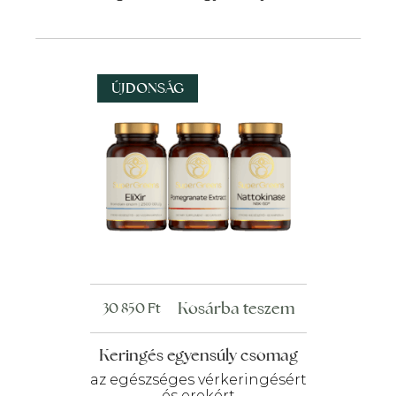
ÚJDONSÁG
Kosárba teszem
30 850
Ft
Keringés egyensúly csomag
az egészséges vérkeringésért
és erekért