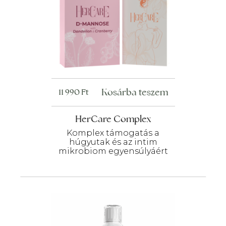
Kosárba teszem
11 990
Ft
HerCare Complex
Komplex támogatás a
húgyutak és az intim
mikrobiom egyensúlyáért