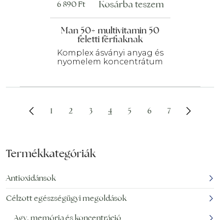
Kosárba teszem
6 890
Ft
Man 50+ multivitamin 50
feletti férfiaknak
Komplex ásványi anyag és
nyomelem koncentrátum
1
2
3
4
5
6
7
Termékkategóriák
Antioxidánsok
Célzott egészségügyi megoldások
Agy, memória és koncentráció