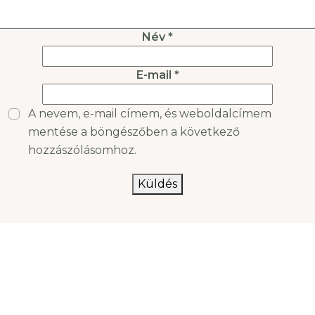
immunrendszerig
terjednek. A nattokináz
enzim (NK) úgyszintén
Név
*
E-mail
*
A nevem, e-mail címem, és weboldalcímem
mentése a böngészőben a következő
hozzászólásomhoz.
Küldés