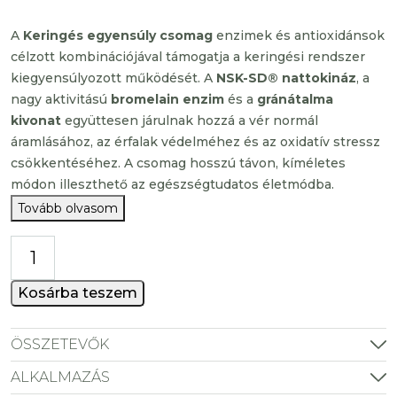
A
Keringés egyensúly csomag
enzimek és antioxidánsok
célzott kombinációjával támogatja a keringési rendszer
kiegyensúlyozott működését. A
NSK-SD® nattokináz
, a
nagy aktivitású
bromelain enzim
és a
gránátalma
kivonat
együttesen járulnak hozzá a vér normál
áramlásához, az érfalak védelméhez és az oxidatív stressz
csökkentéséhez. A csomag hosszú távon, kíméletes
módon illeszthető az egészségtudatos életmódba.
Tovább olvasom
Keringés
egyensúly
csomag
Kosárba teszem
mennyiség
ÖSSZETEVŐK
ALKALMAZÁS