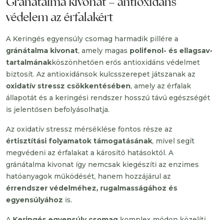
Gránátalma kivonat – antioxidáns
védelem az érfalakért
A Keringés egyensúly csomag harmadik pillére a
gránátalma kivonat
, amely magas
polifenol- és ellagsav-
tartalmának
köszönhetően erős antioxidáns védelmet
biztosít. Az antioxidánsok kulcsszerepet játszanak az
oxidatív stressz csökkentésében
, amely az érfalak
állapotát és a keringési rendszer hosszú távú egészségét
is jelentősen befolyásolhatja.
Az oxidatív stressz mérséklése fontos része az
értisztítási folyamatok támogatásának
, mivel segít
megvédeni az érfalakat a károsító hatásoktól. A
gránátalma kivonat így nemcsak kiegészíti az enzimes
hatóanyagok működését, hanem hozzájárul az
érrendszer védelméhez, rugalmasságához és
egyensúlyához
is.
A
Keringés egyensúly csomag
komplex módon közelíti