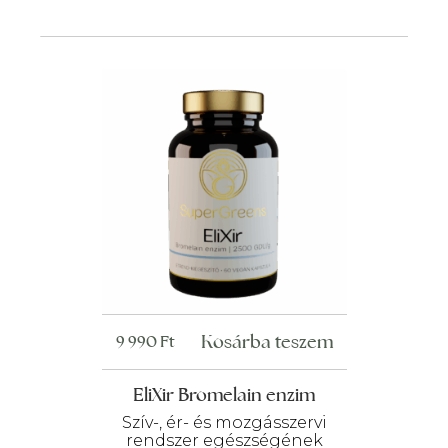
Kosárba teszem
9 990
Ft
EliXir Bromelain enzim
Szív-, ér- és mozgásszervi
rendszer egészségének