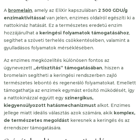
A
bromelain
, amely az EliXir kapszulában
2 500 GDU/g
enzimaktivitással
van jelen, enzimes oldalról egészíti ki a
nattokináz hatását. Ez a természetes eredetű enzim
hozzájárulhat a
keringési folyamatok támogatásához
,
segíthet a szöveti terhelés csökkentésében, valamint a
gyulladásos folyamatok mérséklésében.
Az enzimes megközelítés különösen fontos az
úgynevezett
„értisztítás” támogatásában
, hiszen a
bromelain segítheti a keringési rendszerben zajló
természetes lebontó és regeneráló folyamatokat. Emellett
támogathatja az enzimek egymást erősítő működését, így
a nattokinázzal együtt egy
szinergikus,
kiegyensúlyozott hatásmechanizmust
alkot. Enzimes
jellege miatt ideális választás azok számára, akik
komplex,
de természetes megoldást
keresnek a keringés és az
érrendszer támogatására.