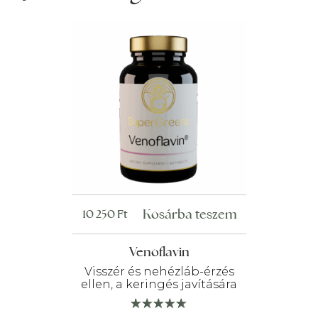
Kosárba teszem
10 250
Ft
Venoflavin
Visszér és nehézláb-érzés
ellen, a keringés javítására