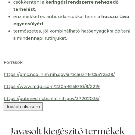
csökkenteni a
keringési rendszerre nehezedő
terhelést
,
enzimekkel és antioxidánsokkal tenni a
hosszú távú
egyensúlyért
,
természetes, jól kombinálható hatóanyagokra építeni
a mindennapi rutinjukat.
Források:
https://pmc.ncbi.nlm.nih.gov/articles/PMC5372539/
https://www.mdpi.com/2304-8158/10/9/2219
https://pubmed.ncbi.nlm.nih.gov/37202035/
Tovább olvasom
Javasolt kiegészítő termékek