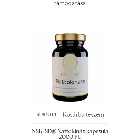
támogatása
Kosárba teszem
16 800
Ft
NSK-SD® Nattokináz kapszula
2000 FU