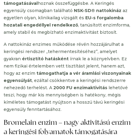
támogatásával
hoznak összefüggésbe. A Keringés
egyensúly csomagban található
NSK-SD® nattokináz
az
egyetlen olyan, klinikailag vizsgált és
EU-s forgalomba
hozatali engedéllyel rendelkező
, tanúsított enzimforma,
amely stabil és megbízható enzimaktivitást biztosít.
A nattokináz enzimes működése révén hozzájárulhat a
keringési rendszer „tehermentesítéséhez”, amelyet
gyakran
értisztító hatásként
írnak le a köznyelvben. Ez
nem fizikai értelemben vett tisztítást jelent, hanem azt,
hogy az enzim
támogathatja a vér áramlási viszonyainak
egyensúlyát
, ezáltal csökkentve a keringési rendszerre
nehezedő terhelést. A
2000 FU enzimaktivitás
lehetővé
teszi, hogy már kis mennyiségben is hatékony, mégis
kíméletes támogatást nyújtson a hosszú távú keringési
egyensúly fenntartásához.
Bromelain enzim – nagy aktivitású enzim
a keringési folyamatok támogatására