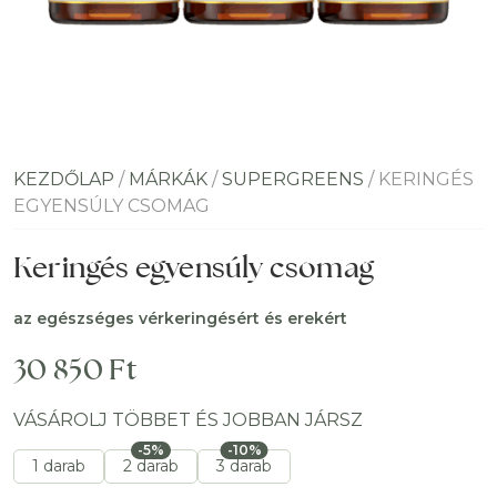
KEZDŐLAP
/
MÁRKÁK
/
SUPERGREENS
/ KERINGÉS
EGYENSÚLY CSOMAG
Keringés egyensúly csomag
az egészséges vérkeringésért és erekért
30 850
Ft
VÁSÁROLJ TÖBBET ÉS JOBBAN JÁRSZ
-5%
-10%
1 darab
2 darab
3 darab