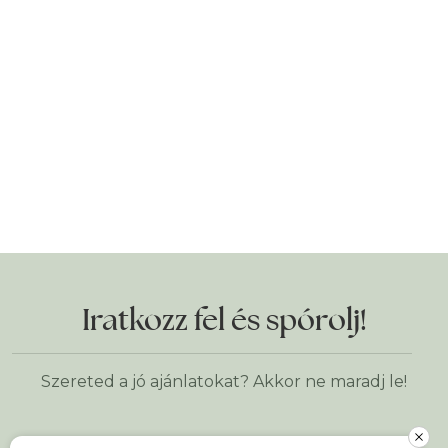
Iratkozz fel és spórolj!
Szereted a jó ajánlatokat? Akkor ne maradj le!