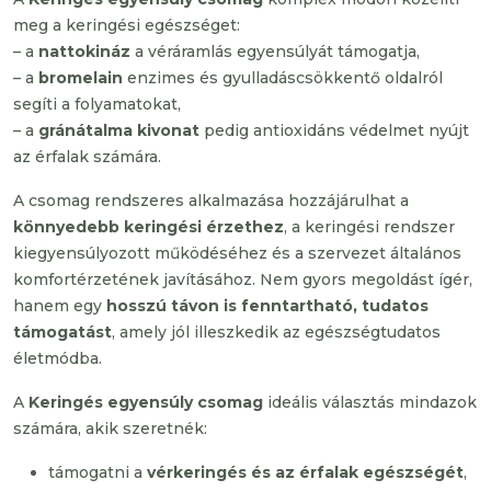
meg a keringési egészséget:
– a
nattokináz
a véráramlás egyensúlyát támogatja,
– a
bromelain
enzimes és gyulladáscsökkentő oldalról
segíti a folyamatokat,
– a
gránátalma kivonat
pedig antioxidáns védelmet nyújt
az érfalak számára.
A csomag rendszeres alkalmazása hozzájárulhat a
könnyedebb keringési érzethez
, a keringési rendszer
kiegyensúlyozott működéséhez és a szervezet általános
komfortérzetének javításához. Nem gyors megoldást ígér,
hanem egy
hosszú távon is fenntartható, tudatos
támogatást
, amely jól illeszkedik az egészségtudatos
életmódba.
A
Keringés egyensúly csomag
ideális választás mindazok
számára, akik szeretnék:
támogatni a
vérkeringés és az érfalak egészségét
,