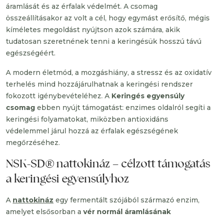
áramlását és az érfalak védelmét. A csomag
összeállításakor az volt a cél, hogy egymást erősítő, mégis
kíméletes megoldást nyújtson azok számára, akik
tudatosan szeretnének tenni a keringésük hosszú távú
egészségéért.
A modern életmód, a mozgáshiány, a stressz és az oxidatív
terhelés mind hozzájárulhatnak a keringési rendszer
fokozott igénybevételéhez. A
Keringés egyensúly
csomag
ebben nyújt támogatást: enzimes oldalról segíti a
keringési folyamatokat, miközben antioxidáns
védelemmel járul hozzá az érfalak egészségének
megőrzéséhez.
NSK-SD® nattokináz – célzott támogatás
a keringési egyensúlyhoz
A
nattokináz
egy fermentált szójából származó enzim,
amelyet elsősorban a
vér normál áramlásának