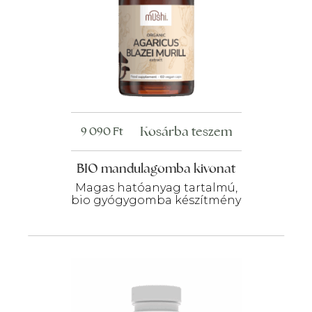
Kosárba teszem
9 090
Ft
BIO mandulagomba kivonat
Magas hatóanyag tartalmú,
bio gyógygomba készítmény