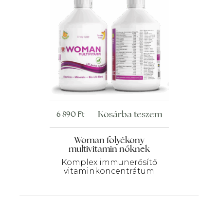
Kosárba teszem
6 890
Ft
Woman folyékony
multivitamin nőknek
Komplex immunerősítő
vitaminkoncentrátum