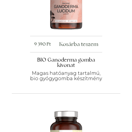
Kosárba teszem
9 390
Ft
BIO Ganoderma gomba
kivonat
Magas hatóanyag tartalmú,
bio gyógygomba készítmény