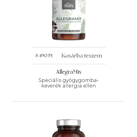
Kosárba teszem
8 490
Ft
AllegraMix
Speciális gyógygomba-
keverék allergia ellen