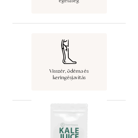
egészség
Visszér, ödéma és
keringésjavítás