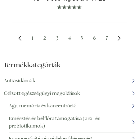
1
2
3
4
5
6
7
Termékkategóriák
Antioxidánsok
Célzott egészségügyi megoldások
Agy, memória és koncentráció
Emésztés és bélflóra támogatása (pro- és
prebiotikumok)
Immunerősítés és védekezőképesség