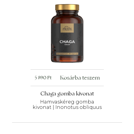
Kosárba teszem
5 890
Ft
Chaga gomba kivonat
Hamvaskéreg gomba
kivonat | Inonotus obliquus