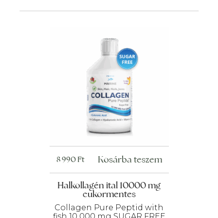
megelőzéséhez.
a
termékoldalon
választhatók
ki
Kosárba teszem
8 990
Ft
Halkollagén ital 10000 mg
cukormentes
Collagen Pure Peptid with
fish 10 000 mg SUGAR FREE