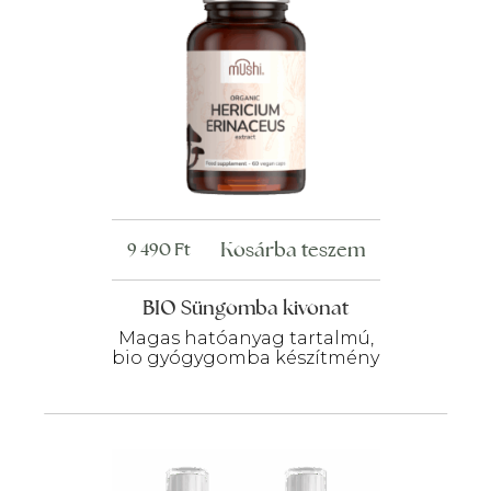
Kosárba teszem
9 490
Ft
BIO Süngomba kivonat
Magas hatóanyag tartalmú,
bio gyógygomba készítmény