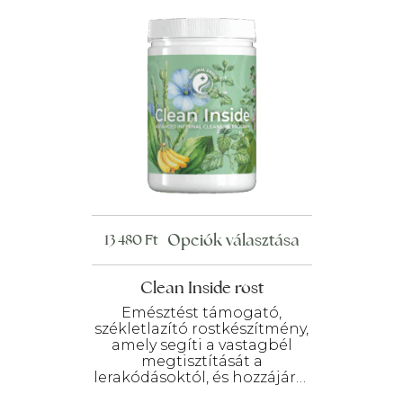
Ennek
Opciók választása
13 480
Ft
a
terméknek
Clean Inside rost
több
Emésztést támogató,
variációja
székletlazító rostkészítmény,
amely segíti a vastagbél
van.
megtisztítását a
A
lerakódásoktól, és hozzájárul
változatok
azok újbóli kialakulásának