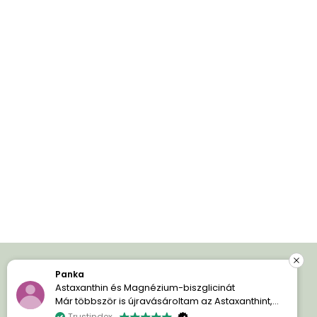
Panka
Iratkozz fel és spórolj!
Astaxanthin és Magnézium-biszglicinát
Már többször is újravásároltam az Astaxanthint,
mert egyszerűen imádom a hatását. A bőröm
Trustindex