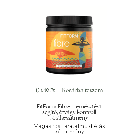
Kosárba teszem
15 640
Ft
FitForm Fibre – emésztést
segítő, étvágy kontroll
rostkészítmény
Magas rosttaratalmú diétás
készítmény