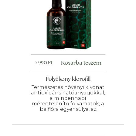
Kosárba teszem
7 990
Ft
Folyékony klorofill
Természetes növényi kivonat
antioxidáns hatóanyagokkal,
a mindennapi
méregtelenítő folyamatok, a
bélflóra egyensúlya, az
emésztés komfortja és a
vitalitás támogatására