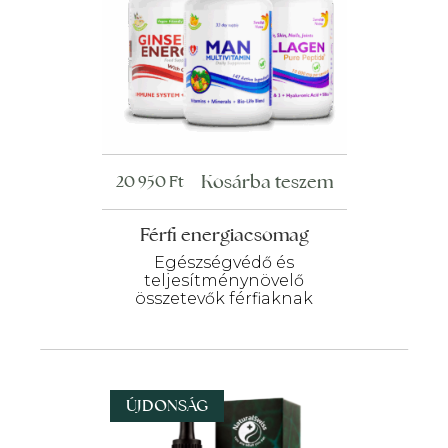
Kosárba teszem
20 950
Ft
Férfi energiacsomag
Egészségvédő és
teljesítménynövelő
összetevők férfiaknak
ÚJDONSÁG