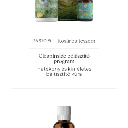
Kosárba teszem
26 970
Ft
CleanInside béltisztító
program
Hatékony és kíméletes
béltisztító kúra