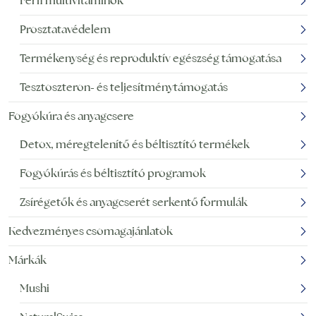
Férfi multivitaminok
Prosztatavédelem
Termékenység és reproduktív egészség támogatása
Tesztoszteron- és teljesítménytámogatás
Fogyókúra és anyagcsere
Detox, méregtelenítő és béltisztító termékek
Fogyókúrás és béltisztító programok
Zsírégetők és anyagcserét serkentő formulák
Kedvezményes csomagajánlatok
Márkák
Mushi