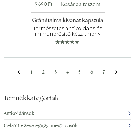
Kosárba teszem
5 690
Ft
Gránátalma kivonat kapszula
Természetes antioxidáns és
immunerősítő készítmény
1
2
3
4
5
6
7
Termékkategóriák
Antioxidánsok
Célzott egészségügyi megoldások