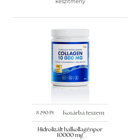
készítmény
Kosárba teszem
8 290
Ft
Hidrolizált halkollagénpor
10000 mg