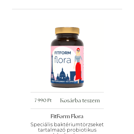
Kosárba teszem
7 990
Ft
FitForm Flora
Speciális baktériumtörzseket
tartalmazó probiotikus