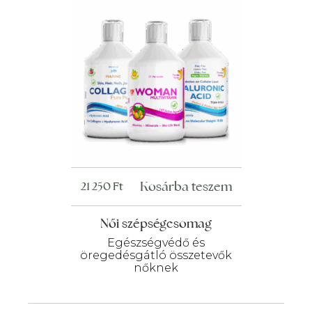
Kosárba teszem
21 250
Ft
Női szépségcsomag
Egészségvédő és
öregedésgátló összetevők
nőknek