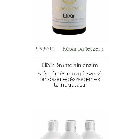
Kosárba teszem
9 990
Ft
EliXir Bromelain enzim
Szív-, ér- és mozgásszervi
rendszer egészségének
támogatása