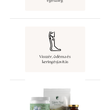
egészség
Visszér, ödéma és
keringésjavítás