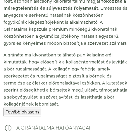
rost, azonban alacsony kalóriatartalmú magjai
fokozzák a
méregtelenítés és súlyvesztés folyamatát
. Emésztés és
anyagcsere serkentő hatásának köszönhetően
fogyókúrák kiegészítőjeként is alkalmazható. A
Gránátalma kapszula prémium minőségű kivonatának
köszönhetően a gyümölcs jótékony hatásait egyszerű,
gyors és kényelmes módon biztosítja a szervezet számára.
A gránátalma kivonatban található punikalaginokról
kimutatták, hogy elősegítik a kollagéntermelést és javítják
a bőr rugalmasságát. A
kollagén
egy fehérje, amely
szerkezetet és rugalmasságot biztosít a bőrnek, és
termelése az életkor előrehaladtával csökken. A kutatások
szerint elősegítheti a bőrsejtek megújulását, támogathatja
a sebgyógyulást, a szövetjavítást, és lassíthatja a bőr
kollagénjének lebomlását.
Tovább olvasom
A GRÁNÁTALMA HATÓANYAGAI