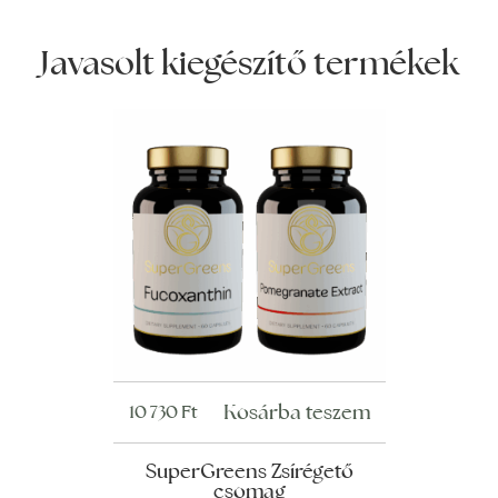
Javasolt kiegészítő termékek
Kosárba teszem
10 730
Ft
SuperGreens Zsírégető
csomag