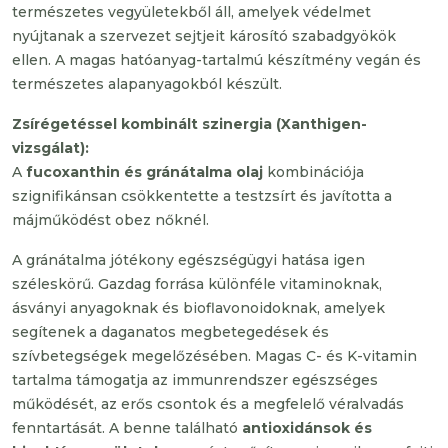
természetes vegyületekből áll, amelyek védelmet
nyújtanak a szervezet sejtjeit károsító szabadgyökök
ellen. A magas hatóanyag-tartalmú készítmény vegán és
természetes alapanyagokból készült.
Zsírégetéssel kombinált szinergia (Xanthigen-
vizsgálat):
A
fucoxanthin és gránátalma olaj
kombinációja
szignifikánsan csökkentette a testzsírt és javította a
májműködést obez nőknél.
A gránátalma jótékony egészségügyi hatása igen
széleskörű. Gazdag forrása különféle vitaminoknak,
ásványi anyagoknak és bioflavonoidoknak, amelyek
segítenek a daganatos megbetegedések és
szívbetegségek megelőzésében. Magas C- és K-vitamin
tartalma támogatja az immunrendszer egészséges
működését, az erős csontok és a megfelelő véralvadás
fenntartását. A benne található
antioxidánsok és