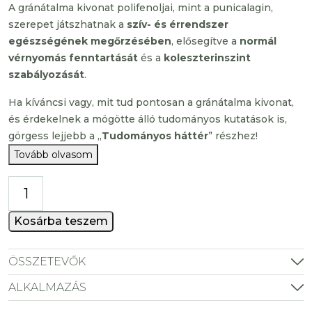
A gránátalma kivonat polifenoljai, mint a punicalagin,
szerepet játszhatnak a
szív- és érrendszer
egészségének megőrzésében
, elősegítve a
normál
vérnyomás fenntartását
és a
koleszterinszint
szabályozását
.
Ha kíváncsi vagy, mit tud pontosan a gránátalma kivonat,
és érdekelnek a mögötte álló tudományos kutatások is,
görgess lejjebb a „
Tudományos háttér
” részhez!​
Tovább olvasom
Gránátalma
kivonat
kapszula
Kosárba teszem
mennyiség
ÖSSZETEVŐK
ALKALMAZÁS