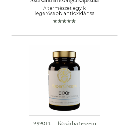
Astaxanthin szoftgél kapszula
A természet egyik
legerősebb antioxidánsa
Kosárba teszem
9 990
Ft