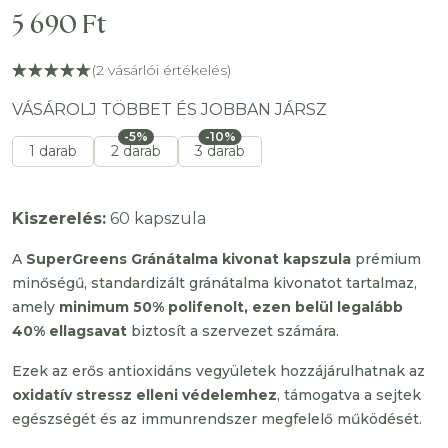
5 690
Ft
(
2
vásárlói értékelés)
VÁSÁROLJ TÖBBET ÉS JOBBAN JÁRSZ
-5%
-10%
1 darab
2 darab
3 darab
Kiszerelés:
60 kapszula
A
SuperGreens Gránátalma kivonat kapszula
prémium
minőségű, standardizált gránátalma kivonatot tartalmaz,
amely
minimum 50% polifenolt, ezen belül legalább
40% ellagsavat
biztosít a szervezet számára.
Ezek az erős antioxidáns vegyületek hozzájárulhatnak az
oxidatív stressz elleni védelemhez
, támogatva a sejtek
egészségét és az immunrendszer megfelelő működését.