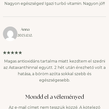
felhalmozódás esetén
Nagyon egészséges! Igazi turbó vitamin. Nagyon jó!!!
súlyos károkat
okozhatnak.
Anna
2023.12.12.
Magas antioxidáns tartalma miatt kezdtem el szedni
az Astaxanthinnal együtt. 2 hét után érezhető volt a
hatása, a bőröm azóta sokkal szebb és
egészségesebb.
Mondd el a véleményed
Az e-mail címet nem tesszük közzé.
A kötelező