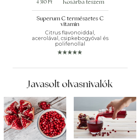
Kosárba teszem
4 310
Ft
Superum C természetes C
vitamin
Citrus flavonoiddal,
acerolával, csipkebogyóval és
polifenollal
Javasolt olvasnivalók