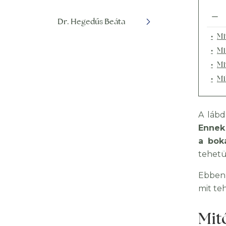
Dr. Hegedűs Beáta
Mi
Mi
Mi
Mi
A lábd
Ennek 
a bok
tehetü
Ebben 
mit te
Mit