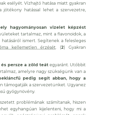
ak esélyét. Vízhajtó hatása miatt gyakran
a jótékony hatással lehet a szervezetre,
amely hagyományosan vizelet képzést
ületeket tartalmaz, mint a flavonoidok, a
hatásáról ismert. Segítenek a felesleges
éma kellemetlen érzését
. (
2
) Gyakran
és persze a zöld teát
egyaránt. Utóbbit
tartalmaz, amelyre nagy szükségünk van a
ekláncfű pedig segít abban, hogy a
ban támogatják a szervezetünket. Ugyanez
tású gyógynövény.
szetett problémának számítanak, hiszen
lehet egyhangúan kijelenteni, hogy mi a