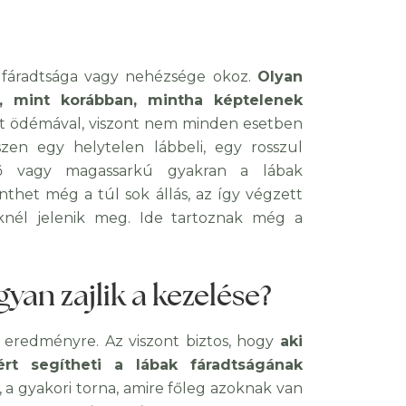
 fáradtsága vagy nehézsége okoz.
Olyan
, mint korábban, mintha képtelenek
ett ödémával, viszont nem minden esetben
szen egy helytelen lábbeli, egy rosszul
ipő vagy magassarkú gyakran a lábak
thet még a túl sok állás, az így végzett
knél jelenik meg. Ide tartoznak még a
yan zajlik a kezelése?
eredményre. Az viszont biztos, hogy
aki
rt segítheti a lábak fáradtságának
, a gyakori torna, amire főleg azoknak van