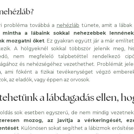
 nehézláb?
ri probléma továbbá a
nehézláb
tünete, amit a lábak
, mintha a lábaink sokkal nehezebbek lennének
nk mozgatni őket
. Ez gyakran együtt jár a már említ
kezik. A hölgyeknél sokkal többször jelenik meg, hi
zkedő, nem megfelelő talpbetéttel rendelkező c
ságához és nehézségéhez vezethethet. Problémát jelen
, ami főként a fizikai tevékenységet végző embere
zok, az eladók, vagy éppen az orvosok.
 tehetünk a lábdagadás ellen, hog
ldás sok esetben egyszerű, de nem mindig vezetnek 
zeresen mozog, az javítja a vérkeringését, ezé
entését
. Különösen sokat segíthet a lábizmok erősítése