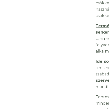
csökke
haszn
csökke
Termé
serke
tannin
folyad
alkalm
Ide so
senkin
szaba
szerve
mondha
Fontos
minden