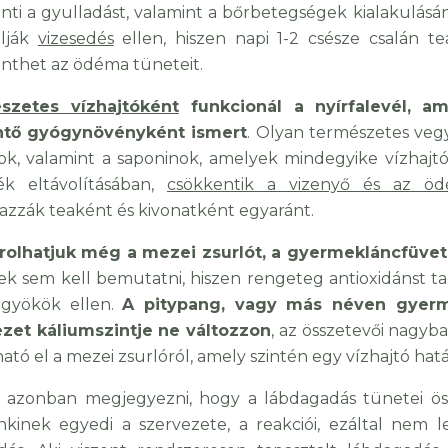
nti a gyulladást, valamint a bőrbetegségek kialakulásán
álják
vizesedés
ellen, hiszen napi 1-2 csésze csalán te
nthet az ödéma tüneteit.
szetes vízhajtóként
funkcionál a
nyírfalevél, 
ntő gyógynövényként ismert
. Olyan természetes vegy
ok, valamint a saponinok, amelyek mindegyike vízhajtó 
ék eltávolításában,
csökkentik a vizenyő és az öd
azzák teaként és kivonatként egyaránt.
rolhatjuk még a mezei zsurlót, a gyermekláncfüvet 
ek sem kell bemutatni, hiszen rengeteg antioxidánst 
dgyökök ellen.
A pitypang, vagy más néven gyerm
zet káliumszintje ne változzon
, az összetevői nagy
tó el a mezei zsurlóról, amely szintén egy vízhajtó ha
 azonban megjegyezni, hogy a lábdagadás tünetei ös
kinek egyedi a szervezete, a reakciói, ezáltal nem 