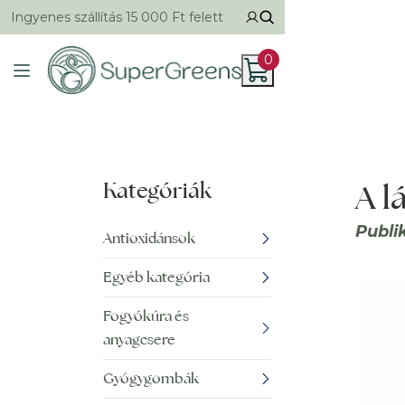
Ingyenes szállítás 15 000 Ft felett
0
Kategóriák
A l
Publi
Antioxidánsok
Egyéb kategória
Fogyókúra és
anyagcsere
Gyógygombák