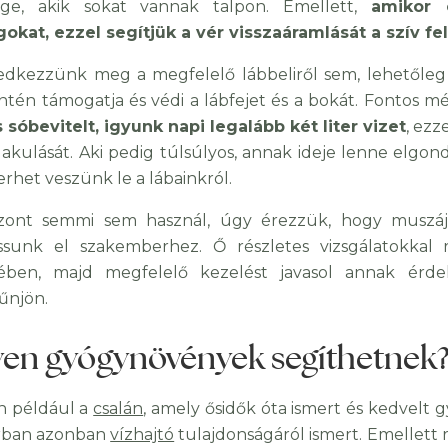
ége, akik sokat vannak talpon. Emellett,
amikor 
okat, ezzel segítjük a vér visszaáramlását a szív fe
edkezzünk meg a megfelelő lábbeliről sem, lehetőleg vi
intén támogatja és védi a lábfejet és a bokát. Fontos 
sóbevitelt, igyunk napi legalább két liter vizet
, ez
lakulását. Aki pedig túlsúlyos, annak ideje lenne elgon
erhet veszünk le a lábainkról.
szont semmi sem használ, úgy érezzük, hogy muszáj
ssunk el szakemberhez. Ő részletes vizsgálatokkal 
rében, majd megfelelő kezelést javasol annak ér
űnjön.
yen gyógynövények segíthetnek
n például a
csalán
, amely ősidők óta ismert és kedvelt
orban azonban
vízhajtó
tulajdonságáról ismert. Emellett re