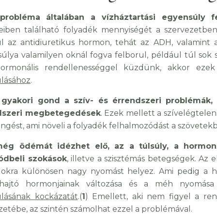
probléma általában a vízháztartási egyensúly fe
eiben található folyadék mennyiségét a szervezetben
l az antidiuretikus hormon, tehát az ADH, valamint
úlya valamilyen oknál fogva felborul, például túl sok 
ormonális rendellenességgel küzdünk, akkor eze
ulásához
.
 gyakori gond a szív- és érrendszeri problémák,
dszeri megbetegedések
. Ezek mellett a szívelégtelen
ingést, ami növeli a folyadék felhalmozódást a szövetek
ég ödémát idézhet elő, az a túlsúly, a hormonál
ódbeli szokások
, illetve a szisztémás betegségek. Az e
okra különösen nagy nyomást helyez. Ami pedig a hor
ethajtó hormonjainak változása és a méh nyomás
ulásának kockázatát
.(
1
) Emellett, aki nem figyel a re
zetébe, az szintén számolhat ezzel a problémával.