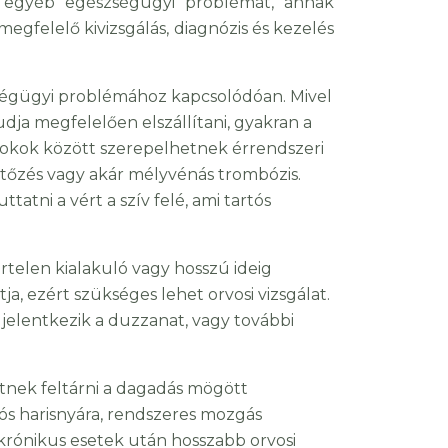
, egyéb egészségügyi problémát, annak
gfelelő kivizsgálás, diagnózis és kezelés
zségügyi problémához kapcsolódóan. Mivel
dja megfelelően elszállítani, gyakran a
ó okok között szerepelhetnek érrendszeri
tőzés vagy akár mélyvénás trombózis.
tni a vért a szív felé, ami tartós
rtelen kialakuló vagy hosszú ideig
a, ezért szükséges lehet orvosi vizsgálat.
jelentkezik a duzzanat, vagy további
etnek feltárni a dagadás mögött
s harisnyára, rendszeres mozgás
krónikus esetek után hosszabb orvosi