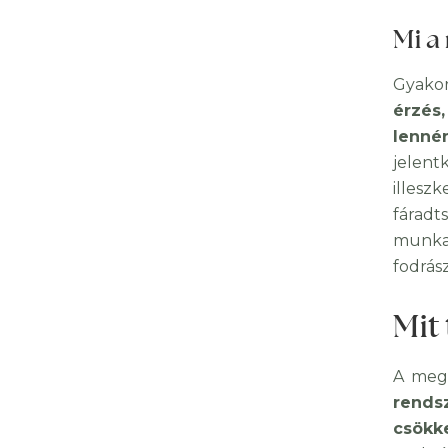
Mi a
Gyako
érzés
lenné
jelent
illes
fáradt
munka
fodrás
Mit
A mego
rends
csökk