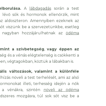
lborulása.
A
lábdagadás
során a test
 lévő sók és hormonok ellenőrzik, mint
 az aldoszteron. Amennyiben ezeknek az
sót viszünk be a szervezetünkbe, esetleg
k nagyban hozzájárulhatnak az
ödéma
 mint a szívbetegség
,
vagy éppen az
ség és a vénás elégtelenség is csökkenti a
ben, végtagokban, köztük a lábakban is.
is változások, valamint a különféle
lhízás növeli a test terhelését, ami az alsó
monokat illeti, terhesség idején a nők
a a vénákra, szintén
növeli az ödéma
ndszeres mozgásra, túl sok sót visz be a