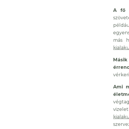
A fő 
szövet
példáu
egyens
más h
kialak
Másik
érren
vérker
Ami m
életm
végtag
vizel
kialak
szerve