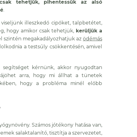
csak tehetjük, pihentessük az alsó
lé
.
seljünk illeszkedő cipőket, talpbetétet,
még, hogy amikor csak tehetjük,
kerüljük a
zel szintén megakadályozhatjuk az
ödémás
dolkodnia a testsúly csökkentésén, amivel
 segítséget kérnünk, akkor nyugodtan
rájöhet arra, hogy mi állhat a tünetek
dekében, hogy a probléma minél előbb
?
 gyógynövény. Számos jótékony hatása van,
mek salaktalanító, tisztítja a szervezetet,