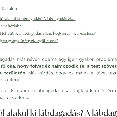
Tartalom
től alakul ki lábdagadás? A lábdagadás okai
 a nehézláb?
t tehetünk a lábdagadás ellen, hogyan zajlik a kezelése?
lyen gyógynövények segíthetnek?
agadás, más néven ödéma egy igen gyakori probléma
fő oka, hogy folyadék halmozódik fel a test szövet
a területén
. Más kérdés, hogy ez minek a következ
nk ellene.
a cikkünkben a lábdagadás okait taglaljuk, de kitérün
hetünk ellene.
ől alakul ki lábdagadás? A lábda