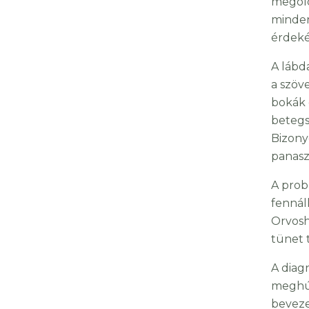
megold
minden
érdek
A lábd
a szöv
bokák 
betegs
Bizony
panasz
A prob
fennál
Orvosh
tünet 
A diag
meghúz
beveze