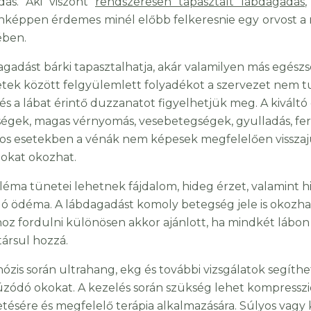
ás. Aki viszont
rendszeresen tapasztalt lábdagadás
képpen érdemes minél előbb felkeresnie egy orvost a me
ében.
agadást bárki tapasztalhatja, akár valamilyen más egés
etek között felgyülemlett folyadékot a szervezet nem tu
és a lábat érintő duzzanatot figyelhetjük meg. A kivált
égek, magas vérnyomás, vesebetegségek, gyulladás, fer
os esetekben a vénák nem képesek megfelelően visszajutta
okat okozhat.
léma tünetei lehetnek fájdalom, hideg érzet, valamint hi
ló ödéma. A lábdagadást komoly betegség jele is okozhatj
oz fordulni különösen akkor ajánlott, ha mindkét lábon 
társul hozzá.
nózis során ultrahang, ekg és további vizsgálatok segíth
ódó okokat. A kezelés során szükség lehet kompresszió
tésére és megfelelő terápia alkalmazására. Súlyos vagy 