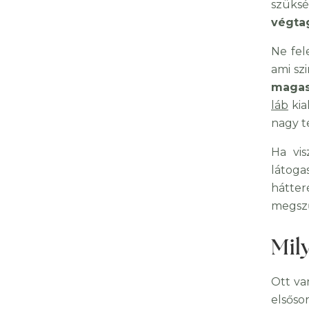
szüks
végtag
Ne fel
ami sz
magas 
láb
kia
nagy t
Ha vi
látoga
hátte
megsz
Mil
Ott va
elsős