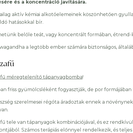
sére és a koncentráció javítására.
iailag aktív kémiai alkotóelemeinek köszönhetően gyull
ldó hatásokkal bír.
hetünk belőle teát, vagy koncentrált formában, étrend-k
wagandha a legtöbb ember számára biztonságos, általá
úzafű
fű méregtelenítő tápanyagbomba
!
ban friss gyümölcsléként fogyasztják, de por formájában 
szség szerelmesei régóta áradoztak ennek a növénynek 
van.
fű tele van tápanyagok kombinációjával, és ez rendkívül
ntjából. Számos terápiás előnnyel rendelkezik, és teljes