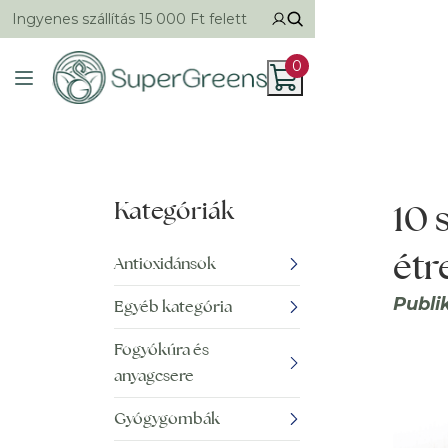
Ingyenes szállítás 15 000 Ft felett
0
Kategóriák
10 
étr
Antioxidánsok
Publi
Egyéb kategória
Fogyókúra és
anyagcsere
Gyógygombák