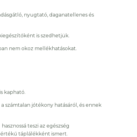
adásgátló, nyugtató, daganatellenes és
iegészítőként is szedhetjük.
ban nem okoz mellékhatásokat.
is kapható.
a számtalan jótékony hatásáról, és ennek
 hasznossá teszi az egészség
 értékű táplálékként ismert.