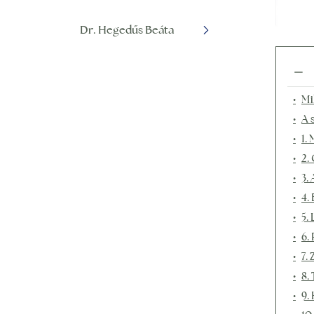
Dr. Hegedűs Beáta
Mi
A 
1.
2.
3.
4.
5.
6.
7. 
8. 
9.