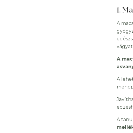
1. M
A maca
gyógys
egészs
vágyat
A
mac
ásvány
A lehe
menopa
Javíth
edzéshe
A tanu
mellé