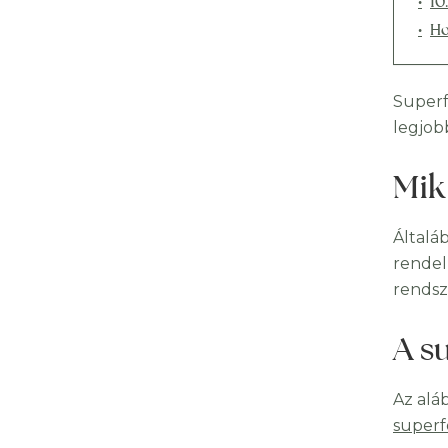
10
Ho
Superfo
legjob
Mik
Általá
rendel
rendsz
A s
Az alá
super