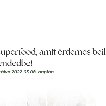
superfood, amit érdemes beil
endedbe!
kálva 2022.03.08. napján