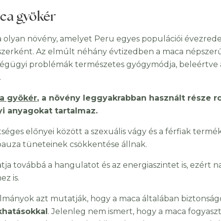
aca gyökér
 olyan növény, amelyet Peru egyes populációi évezrede
zerként. Az elmúlt néhány évtizedben a maca népszerűs
égügyi problémák természetes gyógymódja, beleértve a
.
a gyökér
, a növény leggyakrabban használt része r
i anyagokat tartalmaz.
tséges előnyei között a szexuális vágy és a férfiak term
uza tüneteinek csökkentése állnak.
atja továbbá a hangulatot és az energiaszintet is, ezért 
z is.
lmányok azt mutatják, hogy a maca általában biztonságo
khatásokkal
. Jelenleg nem ismert, hogy a maca fogyasz