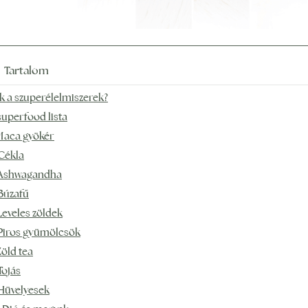
Tartalom
k a szuperélelmiszerek?
superfood lista
 Maca gyökér
 Cékla
 Ashwagandha
 Búzafű
 Leveles zöldek
 Piros gyümölcsök
Zöld tea
Tojás
 Hüvelyesek