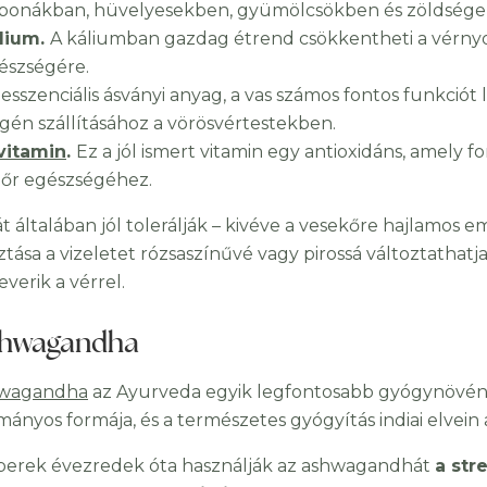
bonákban, hüvelyesekben, gyümölcsökben és zöldsége
lium.
A káliumban gazdag étrend csökkentheti a vérnyomá
észségére.
 esszenciális ásványi anyag, a vas számos fontos funkciót
igén szállításához a vörösvértestekben.
vitamin
.
Ez a jól ismert vitamin egy antioxidáns, amel
bőr egészségéhez.
át általában jól tolerálják – kivéve a vesekőre hajlamos 
ztása a vizeletet rózsaszínűvé vagy pirossá változtathatj
verik a vérrel.
shwagandha
wagandha
az Ayurveda egyik legfontosabb gyógynövény
ányos formája, és a természetes gyógyítás indiai elvein 
erek évezredek óta használják az ashwagandhát
a str