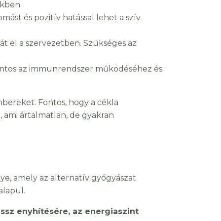
kben.
st és pozitív hatással lehet a szív
 lát el a szervezetben. Szükséges az
y fontos az immunrendszer működéséhez és
embereket. Fontos, hogy a cékla
a, ami ártalmatlan, de gyakran
e, amely az alternatív gyógyászat
alapul.
essz enyhítésére, az energiaszint