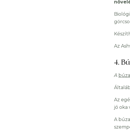
növelé
Biológ
görcso
Készít
Az Ash
4. B
A
búza
Általá
Az egé
jó oka 
A búza
szempo