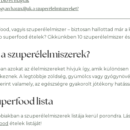
. Dió és magvak
gyan használjuk a szuperélelmiszereket?
od, vagyis szuperélelmiszer – biztosan hallottad már a ki
b superfood ételek? Cikkünkben 10 szuperélelmiszer és
 a szuperélelmiszerek?
ban azokat az élelmiszereket hívjuk így, amik különöse
keznek. A legtöbbje zöldség, gyümölcs vagy gyógynövén
erint valamely, az egészségre gyakorolt jótékony hatássa
uperfood lista
bbiakban a szuperélelmiszerek listája kerül porondra. L
food
ételek listáját!