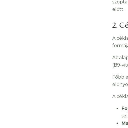
szopta
előtt.
2. C
A
cékl
formáj
Az ala
(B9-vit
Főbb e
előnyö
A cékla
Fo
se
Ma