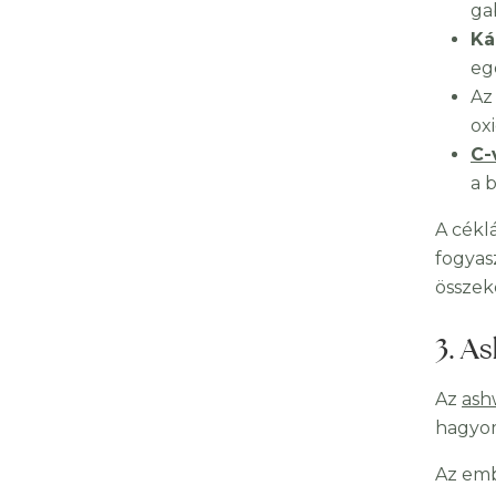
ga
Ká
eg
Az
ox
C-
a 
A cékl
fogyas
összeke
3. A
Az
ash
hagyom
Az emb