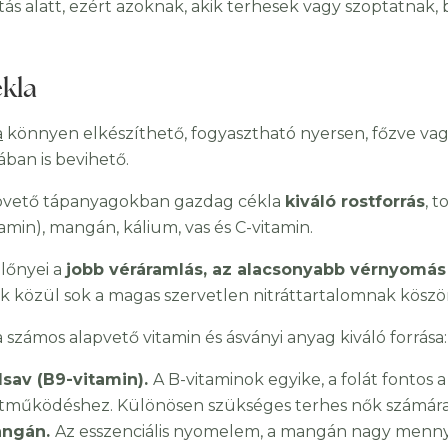
tás alatt, ezért azoknak, akik terhesek vagy szoptatnak,
ékla
a
könnyen elkészíthető, fogyasztható nyersen, főzve vag
ában is bevihető.
pvető tápanyagokban gazdag cékla
kiváló rostforrás
, 
amin), mangán, kálium, vas és C-vitamin.
lőnyei a
jobb véráramlás, az alacsonyabb vérnyomás
k közül sok a magas szervetlen nitráttartalomnak köszö
 számos alapvető vitamin és ásványi anyag kiváló forrása:
lsav (B9-vitamin).
A B-vitaminok egyike, a folát fontos
jtműködéshez. Különösen szükséges terhes nők számára
ngán.
Az esszenciális nyomelem, a mangán nagy mennyi