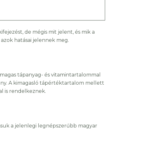
fejezést, de mégis mit jelent, és mik a
 azok hatásai jelennek meg.
n magas tápanyag- és vitamintartalommal
y. A kimagasló tápértéktartalom mellett
l is rendelkeznek.
ássuk a jelenlegi legnépszerűbb magyar