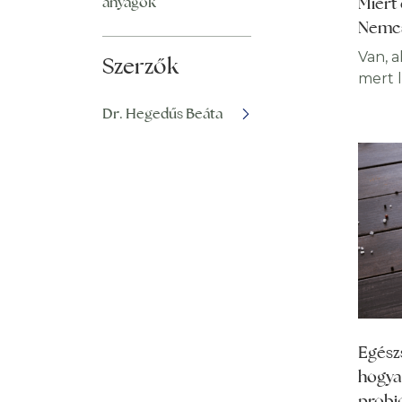
anyagok
Miért
példáu
Nemcs
életk
Van, a
Szerzők
mert 
szenve
Dr. Hegedűs Beáta
friss 
vegan
a növé
olyano
egész
teszik
Bármi 
hogy a
mint d
pillan
Egész
hogya
probi