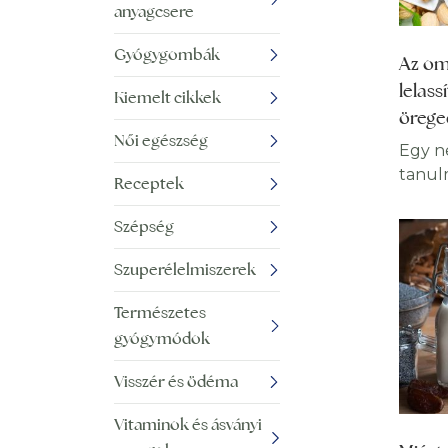
anyagcsere
Gyógygombák
Az om
lelass
Kiemelt cikkek
örege
Női egészség
Egy n
tanul
Receptek
zsírs
étren
Szépség
fogyas
Szuperélelmiszerek
időse
örege
Természetes
fokoz
gyógymódok
vitami
Azonb
Visszér és ödéma
hogy a
azonos
Vitaminok és ásványi
évek s