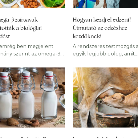
ega-3 zsírsavak
Hogyan kezdj el edzeni?
ították a biológiai
Útmutató az edzéshez
dést
kezdőknek!
emrégiben megjelent
A rendszeres testmozgás 
mány szerint az omega-3
egyik legjobb dolog, amit
avakat tartalmazó
egészségünk érdekében
dkiegészítők napi
tehetünk. Ha elkezded, g
ztása lelassíthatja az
látni és érezni fogod, hogy
bb emberek biológiai
folyamatos fizikai aktivitás
dését. Ez a hatás tovább
milyen előnyökkel jár a te
ható testmozgással és D-
és a jólétedre. A gyakorlat
n egyidejű alkalmazásával.
beépítése a mindennapo
an fontos megjegyezni,
azonban nagy elszántságo
 biológiai életkor nem
igényel, és ahhoz, hogy h
 a születésünk óta eltelt
távon ragaszkodjunk ehhe
zámával. Valaki lehet
fegyelemre van szükség. 