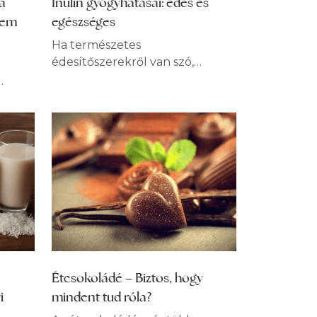
a
Inulin gyógyhatásai: édes és
tod,
de a kreativitásodat is kiélheted.
lem
egészséges
Ne aggódj, nem
Ha természetes
édesítőszerekről van szó,
méltatlanul kevés figyelmet
kap az inulin. Pedig az inulin az
egyik legédesebb és
vá
legegészségesebb cukorpótló,
ami egyúttal hatékony
ta,
prebiotikum, így a bélflóra
egyensúlyának megőrzésében
is fontos szerepet kaphat.
 Hogy
Ráadásul, hozzájárul a
alanul
vastagbélrák megelőzéséhez, a
ehet
méregtelenítéshez és a
bélrendszer megtisztításához.
nt a
Étcsokoládé – Biztos, hogy
Az inulin valójában egy
i
mindent tud róla?
fruktózokból felépülő
lál és
poliszacharid, kiváló édesítőszer