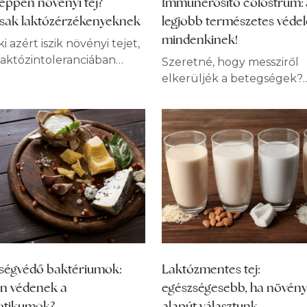
 éppen növényi tej?
Immunerősítő colostrum: 
l 40 éves, de a biológiai
edzés elkezdését fontolga
ak laktózérzékenyeknek
legjobb természetes véde
ora lehet magasabb vagy
mindenkinek!
ki azért iszik növényi tejet,
laktózintoleranciában
Szeretné, hogy messziről
d, és ezért kerülnie kell a
elkerüljék a betegségek?
tehéntejet. Mások a
Fogyasszon immunerősítő
izmust követve választják
colostrumot, ami ellenálló
nyi tejeket, és vannak
teszi a szervezetét!
k, akik kifejezetten az
Immunrendszerünk felada
ségügyi előnyeik miatt
szervezetünk védelme a
 le mellettük a voksukat.
betegségekkel és a
is az ok, annyi bizonyos,
gyulladásokkal szemben,
 növényi tej sokkal több,
ezt a funkcióját maradékt
ivatos tejpótlék! Csak
betöltthesse, szükséges l
atnyi
olyan immunerősítő
készítmények szedése, mi
ségvédő baktériumok:
Laktózmentes tej:
különleges összetevtőket
n védenek a
egészségesebb, ha növény
tartalmazó colostrum. Táp
otikumok?
alapút választunk