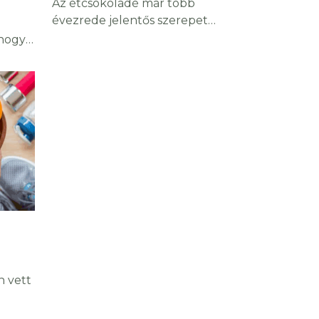
Az étcsokoládé már több
és számos
n
évezrede jelentős szerepet
kapott az ember életében,
 hogy
számtalan kultúra használta
tózt,
élvezeti, vallási valamint
ják ki
gyógyászati célokra. Pozitív
t
hatásai nem csak finom ízéből
származnak: az ősi maja és azték
a
civilizációkban a harcosok
erősítő italként, a feldolgozatlan
nban
kakaóbabot a hétköznapi
étkezéseik során is szívesen
ja, a
fogyasztották. Gyulladás-, idegi
s tej
nyugtalanságot, lázat és
lent
fertőzéseket csökkentő hatása
ak sem
miatt is népszerű
n vett
tában