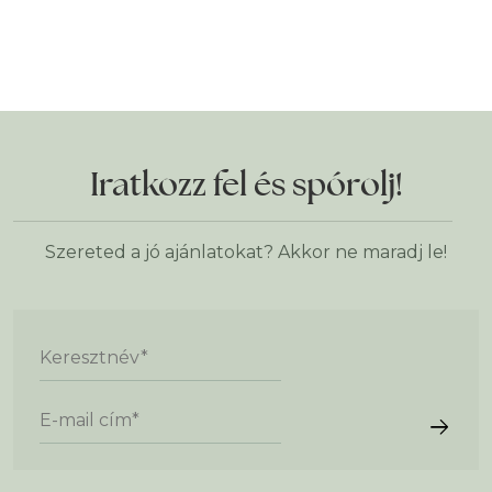
Iratkozz fel és spórolj!
Szereted a jó ajánlatokat? Akkor ne maradj le!
Keresztnév
*
E-mail cím
*