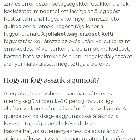
szív-és érrendszeri betegségektől. Csökkenti a rák
kockázatát, mindemellett lassítja az öregedést.
Rosttartalmánál fogva a könnyen emészthető
quinoa por a remek kiegészítője lehet a
fogyókúrának. A
jóllakottság érzését kelti
,
fogyasztása korlátozza az evés utáni vércukorszint
emelkedést. Mivel serkenti a bélizmok működését,
használható székrekedés ellen, megakadályozza az
aranyér kialakulását, megtisztítja a beleket.
Hogyan fogyasszuk a quinoát?
A legjobb, ha a rizshez hasonlóan kétszeres
mennyiségű vízben 15-20 percig főzzük, így
elkészítve köretként, kásaként fogyaszthatjuk. A
quinoa por zöldség- és gyümölcssalátákhoz is
keverhető, míg a belőle készült lisztet
használhatjuk süteményekhez, palacsintához. A
quinoa kókusz-, rizs- vagy mandulatejjel megfőzve a