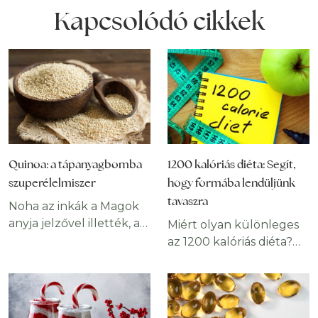
Kapcsolódó cikkek
Quinoa: a tápanyagbomba
1200 kalóriás diéta: Segít,
szuperélelmiszer
hogy formába lendüljünk
tavaszra
Noha az inkák a Magok
anyja jelzővel illették, a
Miért olyan különleges
quinoa por távolról sem
az 1200 kalóriás diéta?
áll rokonságban a
Nos, a legtöbbünk
gabonafélékkel. A
számára ez kevesebb
parajfélék és a céklák
kalóriát jelent, mint
családjába tartozó
amennyit a