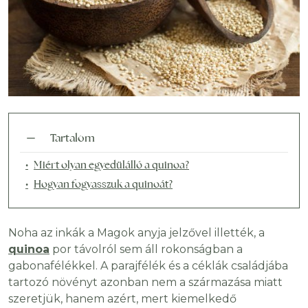
Tartalom
Miért olyan egyedülálló a quinoa?
Hogyan fogyasszuk a quinoát?
Noha az inkák a Magok anyja jelzővel illették, a
quinoa
por távolról sem áll rokonságban a
gabonafélékkel. A parajfélék és a céklák családjába
tartozó növényt azonban nem a származása miatt
szeretjük, hanem azért, mert kiemelkedő