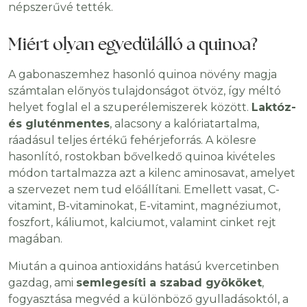
népszerűvé tették.
Miért olyan egyedülálló a quinoa?
A gabonaszemhez hasonló quinoa növény magja
számtalan előnyös tulajdonságot ötvöz, így méltó
helyet foglal el a szuperélemiszerek között.
Laktóz-
és gluténmentes
, alacsony a kalóriatartalma,
ráadásul teljes értékű fehérjeforrás. A kölesre
hasonlító, rostokban bővelkedő quinoa kivételes
módon tartalmazza azt a kilenc aminosavat, amelyet
a szervezet nem tud előállítani. Emellett vasat, C-
vitamint, B-vitaminokat, E-vitamint, magnéziumot,
foszfort, káliumot, kalciumot, valamint cinket rejt
magában.
Miután a quinoa antioxidáns hatású kvercetinben
gazdag, ami
semlegesíti a szabad gyököket
,
fogyasztása megvéd a különböző gyulladásoktól, a