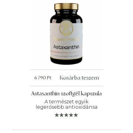
Kosárba teszem
6 790
Ft
Astaxanthin szoftgél kapszula
A természet egyik
legerősebb antioxidánsa