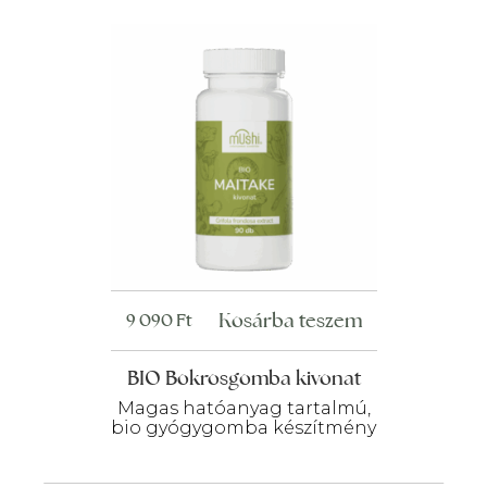
Kosárba teszem
9 090
Ft
BIO Bokrosgomba kivonat
Magas hatóanyag tartalmú,
bio gyógygomba készítmény