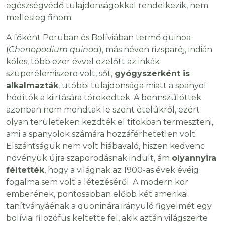
egészségvédő tulajdonságokkal rendelkezik, nem
mellesleg finom.
A főként Peruban és Bolíviában termő quinoa
(
Chenopodium quinoa
), más néven rizsparéj, indián
köles, több ezer évvel ezelőtt az inkák
szuperélemiszere volt, sőt,
gyógyszerként is
alkalmazták
, utóbbi tulajdonsága miatt a spanyol
hódítók a kiirtására törekedtek. A bennszülöttek
azonban nem mondtak le szent ételükről, ezért
olyan területeken kezdték el titokban termeszteni,
ami a spanyolok számára hozzáférhetetlen volt.
Elszántságuk nem volt hiábavaló, hiszen kedvenc
növényük újra szaporodásnak indult, ám
olyannyira
féltették
, hogy a világnak az 1900-as évek évéig
fogalma sem volt a létezéséről. A modern kor
emberének, pontosabban előbb két amerikai
tanítványáénak a quoninára irányuló figyelmét egy
bolíviai filozófus keltette fel, akik aztán világszerte