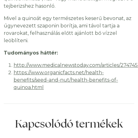
tejberizshez hasonló.
Mivel a quinoát egy természetes keserű bevonat, az
úgynevezett szaponin borítja, ami távol tartja a
rovarokat, felhasználás előtt ajánlott bő vízzel
leöblíteni.
Tudományos háttér:
http://www.medicalnewstoday.com/articles/27474
https://www.organicfacts.net/health-
benefits/seed-and-nut/health-benefits-of-
quinoa.html
Kapcsolódó termékek