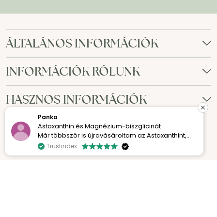
ÁLTALÁNOS INFORMÁCIÓK
INFORMÁCIÓK RÓLUNK
HASZNOS INFORMÁCIÓK
Panka
Astaxanthin és Magnézium-biszglicinát
Már többször is újravásároltam az Astaxanthint,
mert egyszerűen imádom a hatását. A bőröm
Trustindex
sokkal szebb és ragyogóbb.
A Magnézium-biszglicinát pedig kellemes
meglepetés volt számomra. Azóta sokkal
nyugodtabban alszom, könnyebben el tudok
© 2026 - Copyright © 2010-2025 Herbal Life. Az
aludni, és reggel kipihentebben ébredek.
oldal tartalma nem másolható a Herbal Life írásos
beleegyezése nélkül. Minden jog fenntartva.
Mindkettővel nagyon elégedett vagyok, és