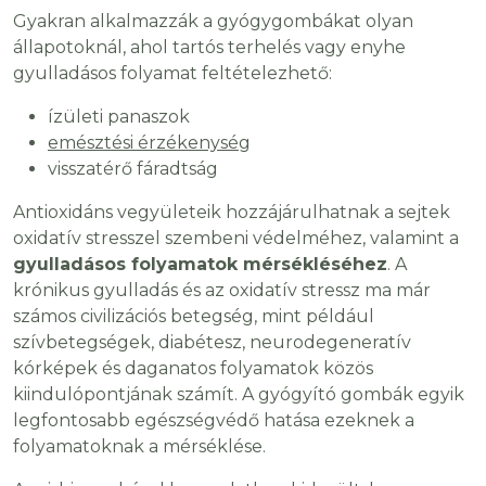
Gyakran alkalmazzák a gyógygombákat olyan
állapotoknál, ahol tartós terhelés vagy enyhe
gyulladásos folyamat feltételezhető:
ízületi panaszok
emésztési érzékenység
visszatérő fáradtság
Antioxidáns vegyületeik hozzájárulhatnak a sejtek
oxidatív stresszel szembeni védelméhez, valamint a
gyulladásos folyamatok mérsékléséhez
. A
krónikus gyulladás és az oxidatív stressz ma már
számos civilizációs betegség, mint például
szívbetegségek, diabétesz, neurodegeneratív
kórképek és daganatos folyamatok közös
kiindulópontjának számít. A gyógyító gombák egyik
legfontosabb egészségvédő hatása ezeknek a
folyamatoknak a mérséklése.