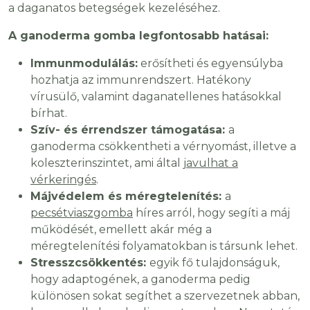
a daganatos betegségek kezeléséhez.
A ganoderma gomba legfontosabb hatásai:
Immunmodulálás:
erősítheti és egyensúlyba
hozhatja az immunrendszert. Hatékony
vírusülő, valamint daganatellenes hatásokkal
bírhat.
Szív- és érrendszer támogatása:
a
ganoderma csökkentheti a vérnyomást, illetve a
koleszterinszintet, ami által
javulhat a
vérkeringés
.
Májvédelem és méregtelenítés:
a
pecsétviaszgomba
híres arról, hogy segíti a máj
működését, emellett akár még a
méregtelenítési folyamatokban is társunk lehet.
Stresszcsökkentés:
egyik fő tulajdonságuk,
hogy adaptogének, a ganoderma pedig
különösen sokat segíthet a szervezetnek abban,