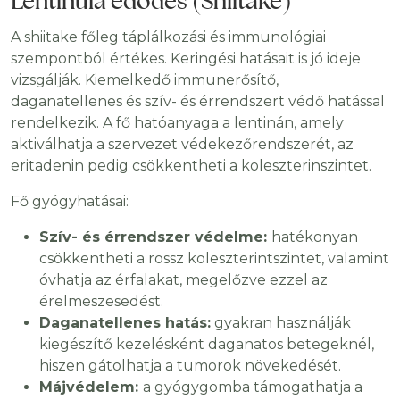
Lentinula edodes (Shiitake)
A shiitake főleg táplálkozási és immunológiai
szempontból értékes. Keringési hatásait is jó ideje
vizsgálják. Kiemelkedő immunerősítő,
daganatellenes és szív- és érrendszert védő hatással
rendelkezik. A fő hatóanyaga a lentinán, amely
aktiválhatja a szervezet védekezőrendszerét, az
eritadenin pedig csökkentheti a koleszterinszintet.
Fő gyógyhatásai:
Szív- és érrendszer védelme:
hatékonyan
csökkentheti a rossz koleszterintszintet, valamint
óvhatja az érfalakat, megelőzve ezzel az
érelmeszesedést.
Daganatellenes hatás:
gyakran használják
kiegészítő kezelésként daganatos betegeknél,
hiszen gátolhatja a tumorok növekedését.
Májvédelem:
a gyógygomba támogathatja a