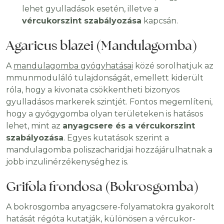
lehet gyulladások esetén, illetve a
vércukorszint szabályozása
kapcsán.
Agaricus blazei (Mandulagomba)
A
mandulagomba gyógyhatásai
közé sorolhatjuk az
mmunmoduláló tulajdonságát, emellett kiderült
róla, hogy a kivonata csökkentheti bizonyos
gyulladásos markerek szintjét. Fontos megemlíteni,
hogy a gyógygomba olyan területeken is hatásos
lehet, mint az
anyagcsere és a vércukorszint
szabályozása
. Egyes kutatások szerint a
mandulagomba poliszacharidjai hozzájárulhatnak a
jobb inzulinérzékenységhez is.
Grifola frondosa (Bokrosgomba)
A bokrosgomba anyagcsere-folyamatokra gyakorolt
hatását régóta kutatják, különösen a vércukor-