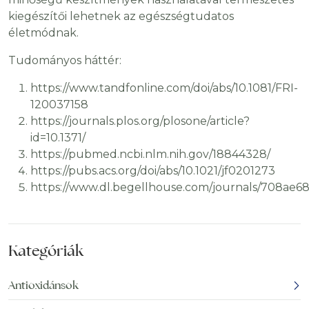
kiegészítői lehetnek az egészségtudatos
életmódnak.
Tudományos háttér:
https://www.tandfonline.com/doi/abs/10.1081/FRI-
120037158
https://journals.plos.org/plosone/article?
id=10.1371/
https://pubmed.ncbi.nlm.nih.gov/18844328/
https://pubs.acs.org/doi/abs/10.1021/jf0201273
https://www.dl.begellhouse.com/journals/708ae
Kategóriák
Antioxidánsok