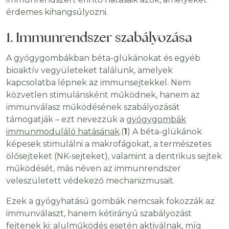
érdemes kihangsúlyozni.
1. Immunrendszer szabályozása
A gyógygombákban béta-glükánokat és egyéb
bioaktív vegyületeket találunk, amelyek
kapcsolatba lépnek az immunsejtekkel. Nem
közvetlen stimulánsként működnek, hanem az
immunválasz működésének szabályozását
támogatják – ezt nevezzük a
gyógygombák
immunmoduláló hatásának
.(
1
) A béta-glükánok
képesek stimulálni a makrofágokat, a természetes
ölősejteket (NK-sejteket), valamint a dentrikus sejtek
működését, más néven az immunrendszer
veleszületett védekező mechanizmusait.
Ezek a gyógyhatású gombák nemcsak fokozzák az
immunválaszt, hanem kétirányú szabályozást
fejtenek ki: alulműködés esetén aktiválnak, míg