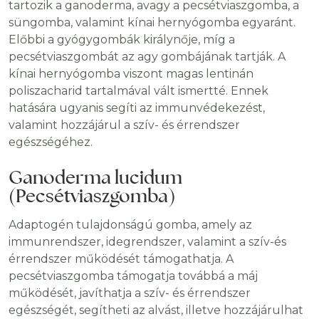
tartozik a ganoderma, avagy a pecsétviaszgomba, a
süngomba, valamint kínai hernyógomba egyaránt.
Előbbi a gyógygombák királynője, míg a
pecsétviaszgombát az agy gombájának tartják. A
kínai hernyógomba viszont magas lentinán
poliszacharid tartalmával vált ismertté. Ennek
hatására ugyanis segíti az immunvédekezést,
valamint hozzájárul a szív- és érrendszer
egészségéhez.
Ganoderma lucidum
(Pecsétviaszgomba)
Adaptogén tulajdonságú gomba, amely az
immunrendszer, idegrendszer, valamint a szív-és
érrendszer működését támogathatja. A
pecsétviaszgomba támogatja továbbá a máj
működését, javíthatja a szív- és érrendszer
egészségét, segítheti az alvást, illetve hozzájárulhat