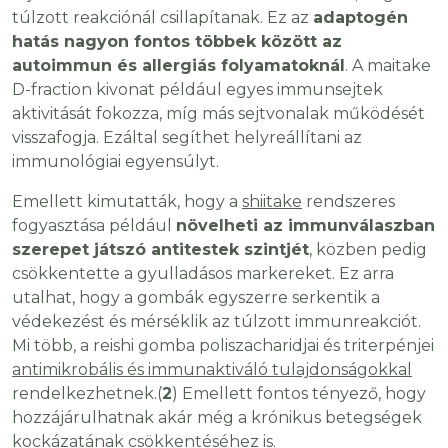
túlzott reakciónál csillapítanak. Ez az
adaptogén
hatás nagyon fontos többek között az
autoimmun és allergiás folyamatoknál
. A maitake
D-fraction kivonat például egyes immunsejtek
aktivitását fokozza, míg más sejtvonalak működését
visszafogja. Ezáltal segíthet helyreállítani az
immunológiai egyensúlyt.
Emellett kimutatták, hogy a
shiitake
rendszeres
fogyasztása például
növelheti az immunválaszban
szerepet játszó antitestek szintjét
, közben pedig
csökkentette a gyulladásos markereket. Ez arra
utalhat, hogy a gombák egyszerre serkentik a
védekezést és mérséklik az túlzott immunreakciót.
Mi több, a reishi gomba poliszacharidjai és triterpénjei
antimikrobális és immunaktiváló tulajdonságokkal
rendelkezhetnek.(
2
) Emellett fontos tényező, hogy
hozzájárulhatnak akár még a krónikus betegségek
kockázatának csökkentéséhez is.