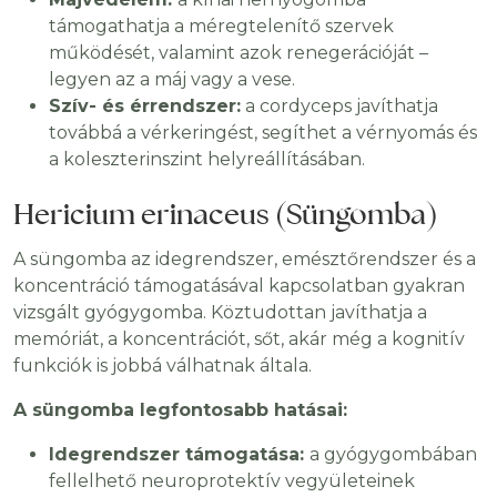
támogathatja a méregtelenítő szervek
működését, valamint azok renegerációját –
legyen az a máj vagy a vese.
Szív- és érrendszer:
a cordyceps javíthatja
továbbá a vérkeringést, segíthet a vérnyomás és
a koleszterinszint helyreállításában.
Hericium erinaceus (Süngomba)
A süngomba az idegrendszer, emésztőrendszer és a
koncentráció támogatásával kapcsolatban gyakran
vizsgált gyógygomba. Köztudottan javíthatja a
memóriát, a koncentrációt, sőt, akár még a kognitív
funkciók is jobbá válhatnak általa.
A süngomba legfontosabb hatásai:
Idegrendszer támogatása:
a gyógygombában
fellelhető neuroprotektív vegyületeinek