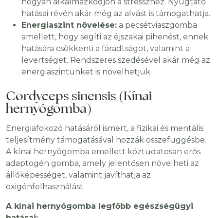
hogyan alkalmazkodjon a stresszhez. Nyugtató
hatásai révén akár még az alvást is támogathatja.
Energiaszint növelése:
a pecsétviaszgomba
amellett, hogy segíti az éjszakai pihenést, ennek
hatására csökkenti a fáradtságot, valamint a
levertséget. Rendszeres szedésével akár még az
energiaszintünket is növelhetjük.
Cordyceps sinensis (Kínai
hernyógomba)
Energiafokozó hatásáról ismert, a fizikai és mentális
teljesítmény támogatásával hozzák összefüggésbe.
A kínai hernyógomba emellett köztudatosan erős
adaptogén gomba, amely jelentősen növelheti az
állóképességet, valamint javíthatja az
oxigénfelhasználást.
A kínai hernyógomba legfőbb egészségügyi
hatásai: