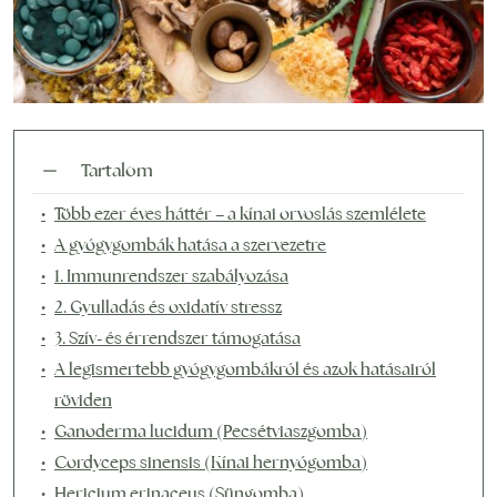
Tartalom
Több ezer éves háttér – a kínai orvoslás szemlélete
A gyógygombák hatása a szervezetre
1. Immunrendszer szabályozása
2. Gyulladás és oxidatív stressz
3. Szív- és érrendszer támogatása
A legismertebb gyógygombákról és azok hatásairól
röviden
Ganoderma lucidum (Pecsétviaszgomba)
Cordyceps sinensis (Kínai hernyógomba)
Hericium erinaceus (Süngomba)