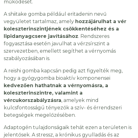
működését.
A shiitake gomba például eritadenin nevű
vegyületet tartalmaz, amely
hozzájárulhat a vér
koleszterinszintjének csökkentéséhez és a
lipidanyagcsere javításához
. Rendszeres
fogyasztása esetén javulhat a vérzsírszint a
szervezetben, emellett segíthet a vérnyomás
szabályozásában is.
A reishi gomba kapcsán pedig azt figyelték meg,
hogy a gyógygomba bioaktív komponensei
kedvezően hathatnak a vérnyomásra, a
koleszterinszintre, valamint a
vércukorszabályzásra
, amelyek mind
kulcsfontosságú tényezők a szív- és érrendszeri
betegségek megelőzésében.
Adaptogén tulajdonságaik tehát ezen a területen is
jelentősek. A stressz, a krónikus gyulladás és az