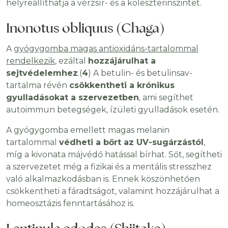
helyreállíthatja a vérzsír- és a koleszterinszintet.
Inonotus obliquus (Chaga)
A
gyógygomba magas antioxidáns-tartalommal
rendelkezik
, ezáltal
hozzájárulhat a
sejtvédelemhez
.(
4
) A betulin- és betulinsav-
tartalma révén
csökkentheti a krónikus
gyulladásokat a szervezetben
, ami segíthet
autoimmun betegségek, ízületi gyulladások esetén.
A gyógygomba emellett magas melanin
tartalommal
védheti a bőrt az UV-sugárzástól
,
míg a kivonata májvédő hatással bírhat. Sőt, segítheti
a szervezetet még a fizikai és a mentális stresszhez
való alkalmazkodásban is. Ennek köszönhetően
csökkentheti a fáradtságot, valamint hozzájárulhat a
homeosztázis fenntartásához is.