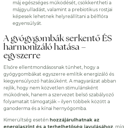
máj egészséges működését, csökkentheti a
májgyulladást, valamint a prebiotikus rostjai
képesek lehetnek helyreállítani a bélflóra
egyensúlyát.
A gyógygombák serkentő ÉS
harmonizáló hatása –
egyszerre
Elsőre ellentmondásosnak tűnhet, hogy a
gyógygombákat egyszerre említik energizáló és
kiegyensúlyozó hatásúként. A magyarázat abban
rejlik, hogy nem közvetlen stimulánsként
működnek, hanem a szervezet belső szabályozó
folyamatait támogatják – ilyen többek között a
ganoderma és a kínai hernyógomba.
Kimerültség esetén
hozzájárulhatnak az
energiaszint és a terhelhetőség javulásához
, míg