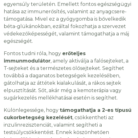
egyensúly területén. Emellett fontos egészségügyi
hatása az immunerősítés, valamint az anyagcsere-
támogatása. Mivel ez a gyógygomba is bővelkedik
béta-glükánokban, ezáltal fokozhatja a szervezet
védekezőképességét, valamint támogathatja a máj
egészségét.
Fontos tudni róla, hogy
erőteljes
immunmodulátor
, amely aktiválja a falósejteket, a
T-sejteket és a természetes ölősejteket. Segíthet
továbbá a daganatos betegségek kezelésében,
gátolhatja az áttétek kialakulását, a rákos sejtek
elpusztítását. Sőt, akár még a kemoterápia vagy
sugárkezelés mellékhatásai esetén is segíthet.
Különlegessége, hogy
támogathatja a 2-es típusú
cukorbetegség kezelését
, csökkentheti az
inzulinrezisztenciát, valamint segítheti a
testsúlycsökkentést. Ennek köszönhetően