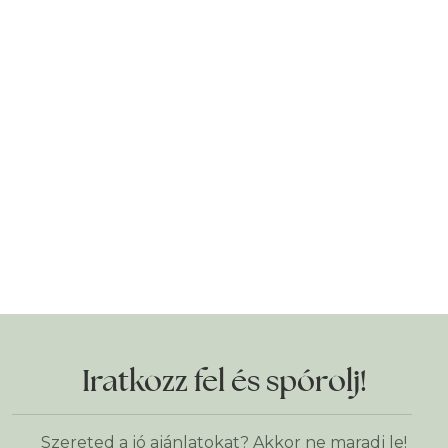
Iratkozz fel és spórolj!
Szereted a jó ajánlatokat? Akkor ne maradj le!