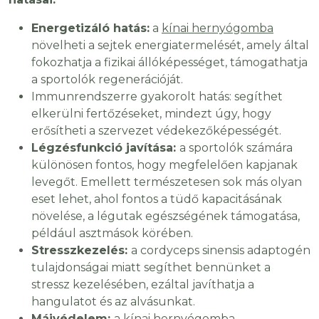
Energetizáló hatás:
a
kínai hernyógomba
növelheti a sejtek energiatermelését, amely által
fokozhatja a fizikai állóképességet, támogathatja
a sportolók regenerációját.
Immunrendszerre gyakorolt hatás: segíthet
elkerülni fertőzéseket, mindezt úgy, hogy
erősítheti a szervezet védekezőképességét.
Légzésfunkció javítása:
a sportolók számára
különösen fontos, hogy megfelelően kapjanak
levegőt. Emellett természetesen sok más olyan
eset lehet, ahol fontos a tüdő kapacitásának
növelése, a légutak egészségének támogatása,
például asztmások körében.
Stresszkezelés:
a cordyceps sinensis adaptogén
tulajdonságai miatt segíthet bennünket a
stressz kezelésében, ezáltal javíthatja a
hangulatot és az alvásunkat.
Májvédelem:
a kínai hernyógomba