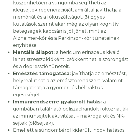
köszönhetően a
süngomba segítheti az
idegsejtek regenerációját
, ami által javíthatja a
memóriát és a fókuszáltságot.(
3
) Egyes
kutatások szerint akár még az olyan kognitív
betegségek kapcsán is jól jöhet, mint az
Alzheimer-kór és a Parkinson-kór tüneteinek
enyhítése.
Mentális állapot:
a hericium erinaceus kiváló
lehet stresszoldóként, csökkentheti a szorongást
és a depresszió tüneteit.
Emésztés támogatása:
javíthatja az emésztést,
helyreállíthatja az emésztőrendszert, valamint
támogathatja a gyomor- és béltraktus
egészségét.
Immunrendszerre gyakorolt hatás:
a
gombában található poliszacharidok fokozhatják
az immunsejtek aktivitását – makrogáfok és NK-
sejtek (ölősejtek).
Emellett a süngombáról kiderült, hogy hatásos