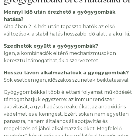
Mennyi idő után érezhető a gyógygombák
hatása?
Általában 2–4 hét után tapasztalhatók az első
változások, a stabil hatás hosszabb idő alatt alakul ki.
Szedhetők együtt a gyógygombák?
Igen, a kombinációk eltérő mechanizmusokon
keresztül támogathatják a szervezetet.
Hosszú távon alkalmazhatóak a gyógygombák?
Sok esetben igen, időszakos szünetek beiktatásával.
Gyógygombákkal több élettani folyamat működését
támogathatjuk egyszerre: az immunrendszer
aktivitását, a gyulladásos reakciókat, az antioxidáns
védelmet és a keringést. Ezért sokan nem egyetlen
panaszra, hanem általános állapotjavítás és
megelőzés céljából alkalmazzák őket. Megfelelő
minőségű készítmények használatával természetes