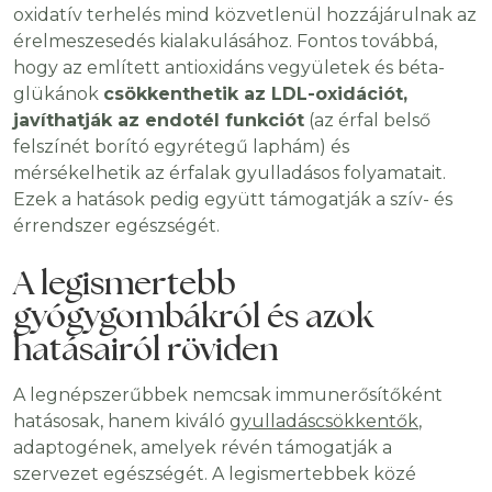
oxidatív terhelés mind közvetlenül hozzájárulnak az
érelmeszesedés kialakulásához. Fontos továbbá,
hogy az említett antioxidáns vegyületek és béta-
glükánok
csökkenthetik az LDL-oxidációt,
javíthatják az endotél funkciót
(az érfal belső
felszínét borító egyrétegű laphám) és
mérsékelhetik az érfalak gyulladásos folyamatait.
Ezek a hatások pedig együtt támogatják a szív- és
érrendszer egészségét.
A legismertebb
gyógygombákról és azok
hatásairól röviden
A legnépszerűbbek nemcsak immunerősítőként
hatásosak, hanem kiváló
gyulladáscsökkentők
,
adaptogének, amelyek révén támogatják a
szervezet egészségét. A legismertebbek közé