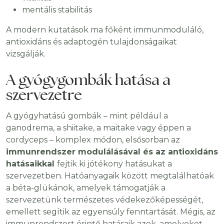
mentális stabilitás
A modern kutatások ma főként immunmoduláló,
antioxidáns és adaptogén tulajdonságaikat
vizsgálják.
A gyógygombák hatása a
szervezetre
A gyógyhatású gombák – mint például a
ganodrema, a shiitake, a maitake vagy éppen a
cordyceps – komplex módon, elsősorban az
immunrendszer modulálásával és az antioxidáns
hatásaikkal
fejtik ki jótékony hatásukat a
szervezetben. Hatóanyagaik között megtalálhatóak
a béta-glükánok, amelyek támogatják a
szervezetünk természetes védekezőképességét,
emellett segítik az egyensúly fenntartását. Mégis, az
immunrendszert érintő hatásaik azok, amelyeket