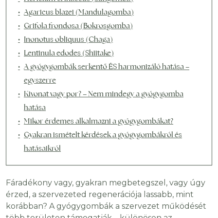
Agaricus blazei (Mandulagomba)
Grifola frondosa (Bokrosgomba)
Inonotus obliquus (Chaga)
Lentinula edodes (Shiitake)
A gyógygombák serkentő ÉS harmonizáló hatása –
egyszerre
Kivonat vagy por? – Nem mindegy a gyógygomba
hatása
Mikor érdemes alkalmazni a gyógygombákat?
Gyakran ismételt kérdések a gyógygombákról és
hatásaikról
Fáradékony vagy, gyakran megbetegszel, vagy úgy
érzed, a szervezeted regenerációja lassabb, mint
korábban? A gyógygombák a szervezet működését
több területen támogatják – különösen az