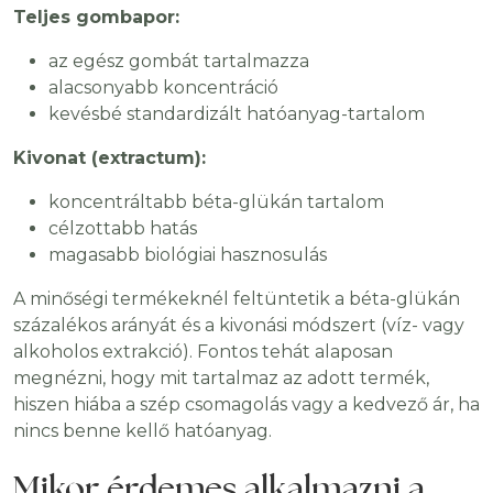
Teljes gombapor:
az egész gombát tartalmazza
alacsonyabb koncentráció
kevésbé standardizált hatóanyag-tartalom
Kivonat (extractum):
koncentráltabb béta-glükán tartalom
célzottabb hatás
magasabb biológiai hasznosulás
A minőségi termékeknél feltüntetik a béta-glükán
százalékos arányát és a kivonási módszert (víz- vagy
alkoholos extrakció). Fontos tehát alaposan
megnézni, hogy mit tartalmaz az adott termék,
hiszen hiába a szép csomagolás vagy a kedvező ár, ha
nincs benne kellő hatóanyag.
Mikor érdemes alkalmazni a