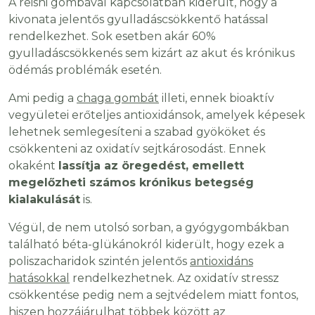
A reishi gombával kapcsolatban kiderült, hogy a
kivonata jelentős gyulladáscsökkentő hatással
rendelkezhet. Sok esetben akár 60%
gyulladáscsökkenés sem kizárt az akut és krónikus
ödémás problémák esetén.
Ami pedig a
chaga gombát
illeti, ennek bioaktív
vegyületei erőteljes antioxidánsok, amelyek képesek
lehetnek semlegesíteni a szabad gyököket és
csökkenteni az oxidatív sejtkárosodást. Ennek
okaként
lassítja az öregedést, emellett
megelőzheti számos krónikus betegség
kialakulását
is.
Végül, de nem utolsó sorban, a gyógygombákban
található béta-glükánokról kiderült, hogy ezek a
poliszacharidok szintén jelentős
antioxidáns
hatásokkal
rendelkezhetnek. Az oxidatív stressz
csökkentése pedig nem a sejtvédelem miatt fontos,
hiszen hozzájárulhat többek között az