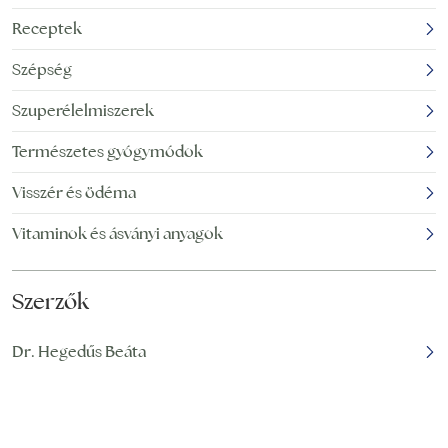
sokszor hallani, hogy a
különböző betegségek
Receptek
siker titka a jó
kockázatát. Íme a
gránátalma 12
Szépség
bizonyítékokon alapuló
egészségügyi előnye! 1. A
Szuperélelmiszerek
Természetes gyógymódok
Visszér és ödéma
Vitaminok és ásványi anyagok
Szerzők
Dr. Hegedűs Beáta