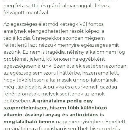
meg feta sajttal és gránátalmamaggal illetve a
felvágott mentával.
Az egészséges életmód kétségkívül fontos,
amelynek elengedhetetlen részét képezi a
táplálkozás. Ünnepekkor azonban mégsem
feltétlenül azt nézzük mennyire egészséges amit
eszünk. Ez nem is tragédia, néhány alkalom nem fog
problémát jelenti, különösen ha egyébként
egészségesen élünk. Ezen ételek esetében azonban
az egészség sem szorul háttérbe, hiszen amellett,
hogy tökéletesen alkalmasak ünnepi lakomának,
még táplálóak is. A pulyka és a csirkemell gazdag
fehérjeforrások, melyek segítenek az izmok
építésében.
A gránátalma pedig egy
szuperélelmiszer
, hiszen több különböző
vitamin, ásványi anyag és
antioxidáns
is
megtalálható benne
nagy mennyiségben. Emellett
a
gránátalma a fogyásban is segíthet
, hiszen edzés