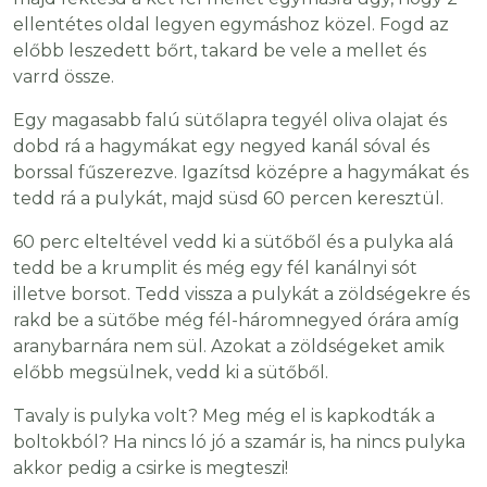
ellentétes oldal legyen egymáshoz közel. Fogd az
előbb leszedett bőrt, takard be vele a mellet és
varrd össze.
Egy magasabb falú sütőlapra tegyél oliva olajat és
dobd rá a hagymákat egy negyed kanál sóval és
borssal fűszerezve. Igazítsd középre a hagymákat és
tedd rá a pulykát, majd süsd 60 percen keresztül.
60 perc elteltével vedd ki a sütőből és a pulyka alá
tedd be a krumplit és még egy fél kanálnyi sót
illetve borsot. Tedd vissza a pulykát a zöldségekre és
rakd be a sütőbe még fél-háromnegyed órára amíg
aranybarnára nem sül. Azokat a zöldségeket amik
előbb megsülnek, vedd ki a sütőből.
Tavaly is pulyka volt? Meg még el is kapkodták a
boltokból? Ha nincs ló jó a szamár is, ha nincs pulyka
akkor pedig a csirke is megteszi!