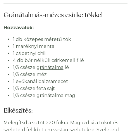
Gránátalmás-mézes csirke tökkel
Hozzávalók:
1 db közepes méretű tök
1 maréknyi menta
1 csipetnyi chili
4 db bőr nélküli csirkemell filé
1/3 csésze
gránátalma
lé
1/3 csésze méz
1 evőkanál balzsamecet
1/3 csésze feta sajt
1/3 csésze gránátalma mag
Elkészítés:
Melegítsd a sütőt 220 fokra. Magozd ki a tököt és
szeleteld fel kb. 1 cm vastag szeletekre. Szeleteld