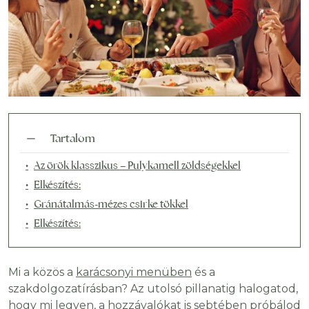
Tartalom
Az örök klasszikus – Pulykamell zöldségekkel
Elkészítés:
Gránátalmás-mézes csirke tökkel
Elkészítés:
Mi a közös a
karácsonyi menüben
és a
szakdolgozatírásban? Az utolsó pillanatig halogatod,
hogy mi legyen, a hozzávalókat is sebtében próbálod