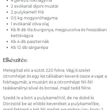
4 gerezd fokhagyma
2 evőkanál dijoni mustár
2 pulykamell filé
0.5 kg mogyoróhagyma
1 evőkanál oliva olaj
Kb 8 db lila burgonya, megpucolva és hosszában
kettévágva
Kb 4 db paszternák
Kb 12 db sárgarépa
Elkészítés:
Melegítsd elő a sütőt 220 fokra. Vágj 6 szelet
citromhéjat és egy kis tálkában keverd össze a vajat a
fokhagymát, a mustárt és a citromhéjat fél-fél
teáskanálnyi sóval és borssal, majd tedd félre.
Szedd le a bőrt a pulykamellről, de ne dobd ki.
Dörzsöld be az előbbi keveréket a pulykamellbe,
majd fektesd a két fél mellet egymásra úgy, hogy 2