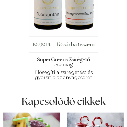
Kosárba teszem
10 730
Ft
SuperGreens Zsírégető
csomag
Elősegíti a zsírégetést és
gyorsítja az anyagcserét
Kapcsolódó cikkek