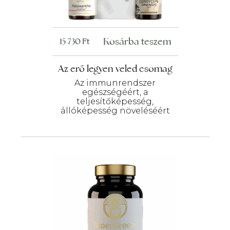
Kosárba teszem
15 730
Ft
Az erő legyen veled csomag
Az immunrendszer
egészségéért, a
teljesítőképesség,
állóképesség növeléséért