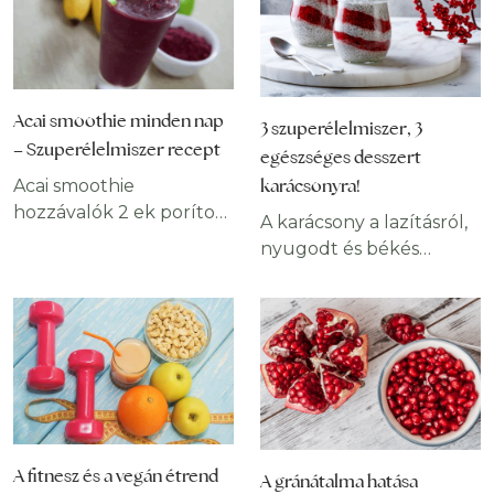
Acai smoothie minden nap
3 szuperélelmiszer, 3
– Szuperélelmiszer recept
egészséges desszert
karácsonyra!
Acai smoothie
hozzávalók 2 ek porított
A karácsony a lazításról,
acai bogyó, 1 pohár vörös
nyugodt és békés
szőlő (vagy 1 ek
együtt töltött időről
szőlőmag őrlemény), 1
szól, melyhez kétség
pohár spenót, 2 banán, 1
kívül hozzátartozik a
alma, néhány levél
finom ünnepi ételek
bazsalikom, 1 pohár,
fogyasztása is. Mit
szénsavmentes
tegyünk akkor, ha
ásványvíz (tej,
nemrég fogtunk bele az
mandulatej, kókusztej),
egészséges életmódba,
A fitnesz és a vegán étrend
Mentalevél (ízlés
A gránátalma hatása
és a világért sem