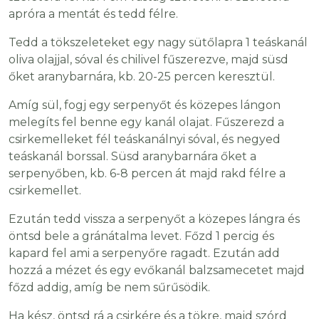
apróra a mentát és tedd félre.
Tedd a tökszeleteket egy nagy sütőlapra 1 teáskanál
oliva olajjal, sóval és chilivel fűszerezve, majd süsd
őket aranybarnára, kb. 20-25 percen keresztül.
Amíg sül, fogj egy serpenyőt és közepes lángon
melegíts fel benne egy kanál olajat. Fűszerezd a
csirkemelleket fél teáskanálnyi sóval, és negyed
teáskanál borssal. Süsd aranybarnára őket a
serpenyőben, kb. 6-8 percen át majd rakd félre a
csirkemellet.
Ezután tedd vissza a serpenyőt a közepes lángra és
öntsd bele a gránátalma levet. Főzd 1 percig és
kapard fel ami a serpenyőre ragadt. Ezután add
hozzá a mézet és egy evőkanál balzsamecetet majd
főzd addig, amíg be nem sűrűsödik.
Ha kész, öntsd rá a csirkére és a tökre, majd szórd