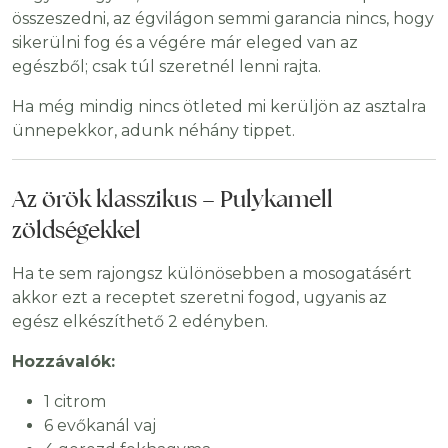
összeszedni, az égvilágon semmi garancia nincs, hogy
sikerülni fog és a végére már eleged van az
egészből; csak túl szeretnél lenni rajta.
Ha még mindig nincs ötleted mi kerüljön az asztalra
ünnepekkor, adunk néhány tippet.
Az örök klasszikus – Pulykamell
zöldségekkel
Ha te sem rajongsz különösebben a mosogatásért
akkor ezt a receptet szeretni fogod, ugyanis az
egész elkészíthető 2 edényben.
Hozzávalók:
1 citrom
6 evőkanál vaj