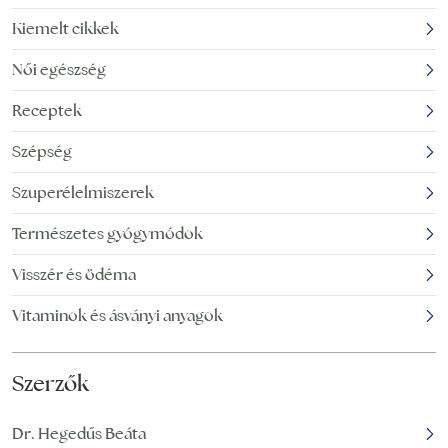
érrendszeri problémák,
fucoxanthin felkeltette
Kiemelt cikkek
vagy éppen a
a kutatók érdeklődését.
cukorbetegség. Ezek a
Több tanulmány
Női egészség
vegyületek képesek
kimutatta, hogy jelentős
Receptek
lehetnek megkötni és
potenciállal rendelkezik
eltávolítani a szabad
az egészség területén,
Szépség
gyököket, amelyek
például a például rák, az
felhalmozódás esetén
elhízás,
Szuperélelmiszerek
súlyos károkat
Természetes gyógymódok
okozhatnak.
Visszér és ödéma
Vitaminok és ásványi anyagok
Szerzők
Dr. Hegedűs Beáta