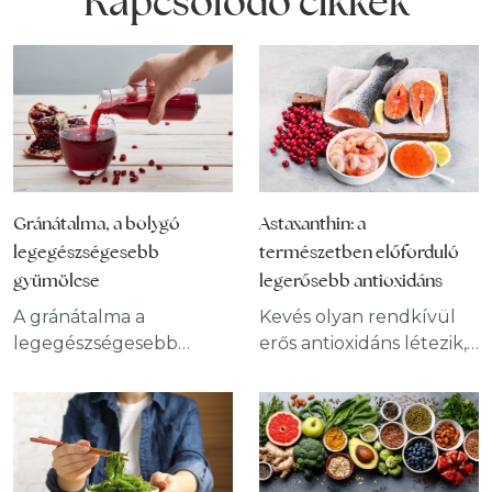
Kapcsolódó cikkek
Gránátalma, a bolygó
Astaxanthin: a
legegészségesebb
természetben előforduló
gyümölcse
legerősebb antioxidáns
A gránátalma a
Kevés olyan rendkívül
legegészségesebb
erős antioxidáns létezik,
gyümölcsök közé
mint az astaxanthin. Ez a
tartozik a Földön.
természetes eredetű
Számos hasznos növényi
vegyület az óceán
vegyületet tartalmaz,
mélyéről származik, és
amelyek komoly
számos betegség