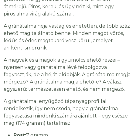
átmérőjű. Piros, kerek, és úgy néz ki, mint egy
piros alma virág alakú szárral.
A gránátalma héja vastag és ehetetlen, de több száz
ehető mag található benne. Minden magot vörös,
lédús és édes magtakaró vesz körül, amelyet
arilként ismerünk.
A magvak és a magok a gyümölcs ehető részei –
nyersen vagy gránátalma lévé feldolgozva
fogyasztják, de a héját eldobják. A gránátalma magja
mérgező? A gránátalma magja ehető-e? A válasz
egyszerű: természetesen ehető, és nem mérgező.
A gránátalma lenyűgöző tápanyagprofillal
rendelkezik, így nem csoda, hogy a gránátalma
fogyasztása mindenki számára ajánlott – egy csésze
mag (174 gramm) tartalmaz:
Rost:
7 gramm