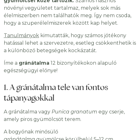
gyümölcsei közé tartozik.
Számos hasznos
növényi vegyületet tartalmaz, melyek sok más
élelmiszerben nem találhatók meg. Így nem csoda,
hogy a szuperélelmiszerek között kap helyet.
Tanulmányok
kimutatták, hogy számos jótékony
hatással lehet a szervezetre, esetleg csökkenthetik is
a különböző betegségek kockázatát.
Íme a
gránátalma
12 bizonyítékokon alapuló
egészségügyi előnye!
1. A gránátalma tele van fontos
tápanyagokkal
A gránátalma vagy
Punica granatum
egy cserje,
amely piros gyümölcsöt terem.
A bogyónak minősülő
gránátalma
gyümölcse körülbelül 5–12 cm