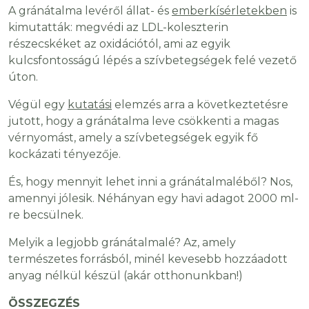
A gránátalma levéről állat- és
emberkísérletekben
is
kimutatták: megvédi az LDL-koleszterin
részecskéket az oxidációtól, ami az egyik
kulcsfontosságú lépés a szívbetegségek felé vezető
úton.
Végül egy
kutatási
elemzés arra a következtetésre
jutott, hogy a gránátalma leve csökkenti a magas
vérnyomást, amely a szívbetegségek egyik fő
kockázati tényezője.
És, hogy mennyit lehet inni a gránátalmaléből? Nos,
amennyi jólesik. Néhányan egy havi adagot 2000 ml-
re becsülnek.
Melyik a legjobb gránátalmalé? Az, amely
természetes forrásból, minél kevesebb hozzáadott
anyag nélkül készül (akár otthonunkban!)
ÖSSZEGZÉS