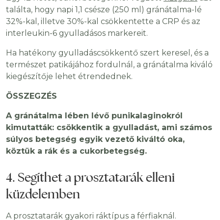
találta, hogy napi 1,1 csésze (250 ml) gránátalma-lé
32%-kal, illetve 30%-kal csökkentette a CRP és az
interleukin-6 gyulladásos markereit.
Ha hatékony gyulladáscsökkentő szert keresel, és a
természet patikájához fordulnál, a gránátalma kiváló
kiegészítője lehet étrendednek.
ÖSSZEGZÉS
A gránátalma lében lévő punikalaginokról
kimutatták: csökkentik a gyulladást, ami számos
súlyos betegség egyik vezető kiváltó oka,
köztük a rák és a cukorbetegség.
4. Segíthet a prosztatarák elleni
küzdelemben
A prosztatarák gyakori ráktípus a férfiaknál.