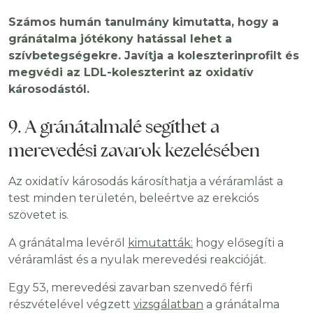
Számos humán tanulmány kimutatta, hogy a
gránátalma jótékony hatással lehet a
szívbetegségekre. Javítja a koleszterinprofilt és
megvédi az LDL-koleszterint az oxidatív
károsodástól.
9. A gránátalmalé segíthet a
merevedési zavarok kezelésében
Az oxidatív károsodás károsíthatja a véráramlást a
test minden területén, beleértve az erekciós
szövetet is.
A gránátalma levéről
kimutatták:
hogy elősegíti a
véráramlást és a nyulak merevedési reakcióját.
Egy 53, merevedési zavarban szenvedő férfi
részvételével végzett
vizsgálatban
a gránátalma