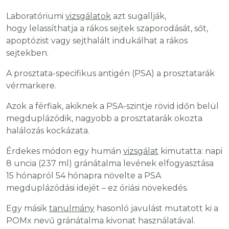
Laboratóriumi
vizsgálatok
azt sugallják,
hogy lelassíthatja a rákos sejtek szaporodását, sőt,
apoptózist vagy sejthalált indukálhat a rákos
sejtekben.
A prosztata-specifikus antigén (PSA) a prosztatarák
vérmarkere.
Azok a férfiak, akiknek a PSA-szintje rövid időn belül
megduplázódik, nagyobb a prosztatarák okozta
halálozás kockázata.
Érdekes módon egy humán
vizsgálat
kimutatta: napi
8 uncia (237 ml) gránátalma levének elfogyasztása
15 hónapról 54 hónapra növelte a PSA
megduplázódási idejét – ez óriási növekedés.
Egy másik
tanulmány
hasonló javulást mutatott ki a
POMx nevű gránátalma kivonat használatával.