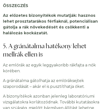
ÖSSZEGZÉS
Az előzetes bizonyítékok mutatják: hasznos
lehet prosztatarákos férfiaknál, potenciálisan
gátolja a rák növekedését és csökkenti a
halálozás kockázatát.
5. A gránátalma hatékony lehet
mellrák ellen is
Az emlőrák az egyik leggyakoribb rákfajta a nők
körében.
A gránátalma gátolhatja az emlőráksejtek
szaporodását – akár el is pusztíthatja őket.
A bizonyítékok azonban jelenleg laboratóriumi
vizsgálatokra korlátozódnak. További kutatásokra
van szükség, mielőtt bármilyen állítást lehetne