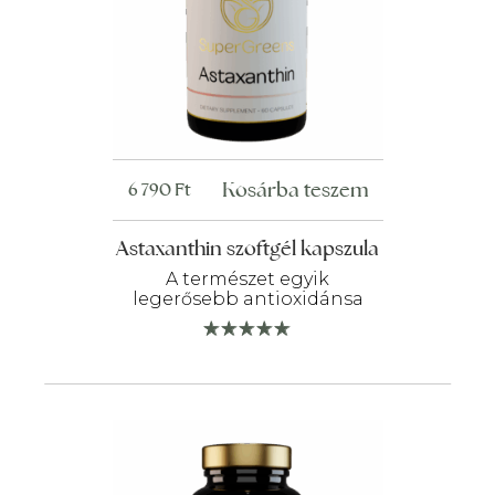
Kosárba teszem
6 790
Ft
Astaxanthin szoftgél kapszula
A természet egyik
legerősebb antioxidánsa