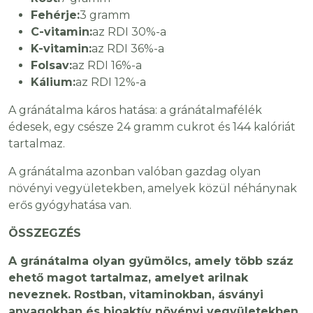
Fehérje:
3 gramm
C-vitamin:
az RDI 30%-a
K-vitamin:
az RDI 36%-a
Folsav:
az RDI 16%-a
Kálium:
az RDI 12%-a
A gránátalma káros hatása: a gránátalmafélék
édesek, egy csésze 24 gramm cukrot és 144 kalóriát
tartalmaz.
A gránátalma azonban valóban gazdag olyan
növényi vegyületekben, amelyek közül néhánynak
erős gyógyhatása van.
ÖSSZEGZÉS
A gránátalma olyan gyümölcs, amely több száz
ehető magot tartalmaz, amelyet arilnak
neveznek. Rostban, vitaminokban, ásványi
anyagokban és bioaktív növényi vegyületekben