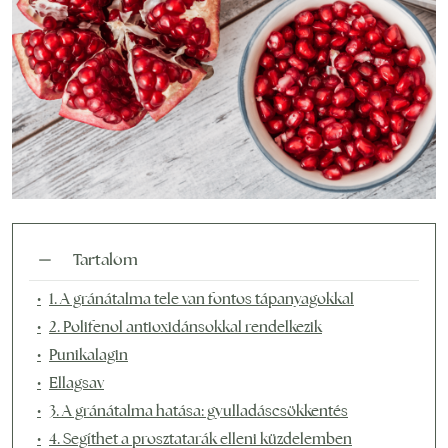
Tartalom
1. A gránátalma tele van fontos tápanyagokkal
2. Polifenol antioxidánsokkal rendelkezik
Punikalagin
Ellagsav
3. A gránátalma hatása: gyulladáscsökkentés
4. Segíthet a prosztatarák elleni küzdelemben