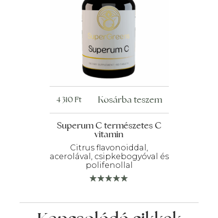
Kosárba teszem
4 310
Ft
Superum C természetes C
vitamin
Citrus flavonoiddal,
acerolával, csipkebogyóval és
polifenollal