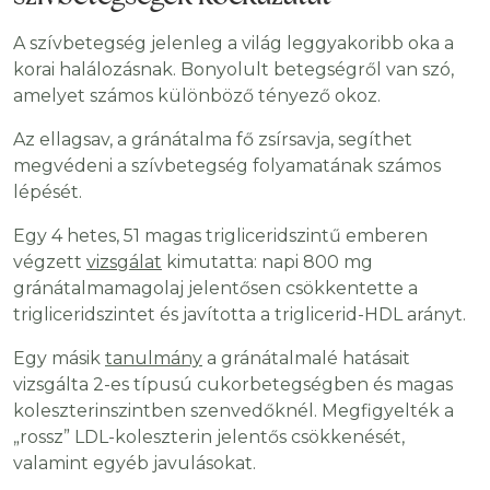
A szívbetegség jelenleg a világ leggyakoribb oka a
korai halálozásnak. Bonyolult betegségről van szó,
amelyet számos különböző tényező okoz.
Az ellagsav, a gránátalma fő zsírsavja, segíthet
megvédeni a szívbetegség folyamatának számos
lépését.
Egy 4 hetes, 51 magas trigliceridszintű emberen
végzett
vizsgálat
kimutatta: napi 800 mg
gránátalmamagolaj jelentősen csökkentette a
trigliceridszintet és javította a triglicerid-HDL arányt.
Egy másik
tanulmány
a gránátalmalé hatásait
vizsgálta 2-es típusú cukorbetegségben és magas
koleszterinszintben szenvedőknél. Megfigyelték a
„rossz” LDL-koleszterin jelentős csökkenését,
valamint egyéb javulásokat.