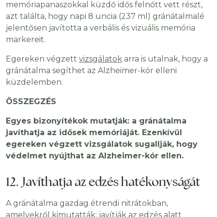
memóriapanaszokkal küzdő idős felnőtt vett részt,
azt találta, hogy napi 8 uncia (237 ml) gránátalmalé
jelentősen javította a verbális és vizuális memória
markereit.
Egereken végzett
vizsgálatok
arra is utalnak, hogy a
gránátalma segíthet az Alzheimer-kór elleni
küzdelemben.
ÖSSZEGZÉS
Egyes bizonyítékok mutatják: a gránátalma
javíthatja az idősek memóriáját. Ezenkívül
egereken végzett vizsgálatok sugallják, hogy
védelmet nyújthat az Alzheimer-kór ellen.
12. Javíthatja az edzés hatékonyságát
A gránátalma gazdag étrendi nitrátokban,
amelyekről kimutatták: javítják az edzés alatt