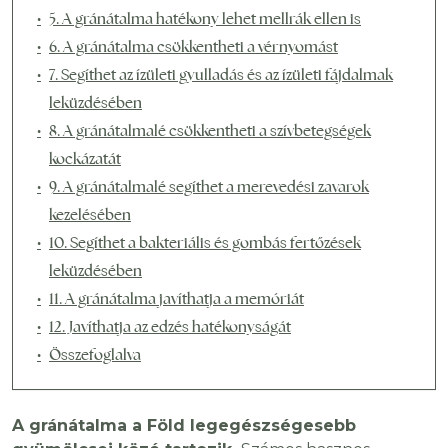
5. A gránátalma hatékony lehet mellrák ellen is
6. A gránátalma csökkentheti a vérnyomást
7. Segíthet az ízületi gyulladás és az ízületi fájdalmak
leküzdésében
8. A gránátalmalé csökkentheti a szívbetegségek
kockázatát
9. A gránátalmalé segíthet a merevedési zavarok
kezelésében
10. Segíthet a bakteriális és gombás fertőzések
leküzdésében
11. A gránátalma javíthatja a memóriát
12. Javíthatja az edzés hatékonyságát
Összefoglalva
A gránátalma a Föld legegészségesebb