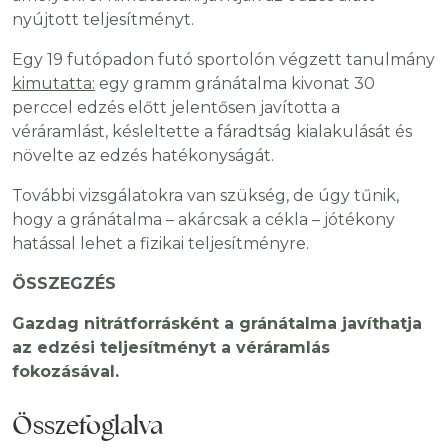
nyújtott teljesítményt.
Egy 19 futópadon futó sportolón végzett tanulmány
kimutatta:
egy gramm gránátalma kivonat 30
perccel edzés előtt jelentősen javította a
véráramlást, késleltette a fáradtság kialakulását és
növelte az edzés hatékonyságát.
További vizsgálatokra van szükség, de úgy tűnik,
hogy a gránátalma – akárcsak a cékla – jótékony
hatással lehet a fizikai teljesítményre.
ÖSSZEGZÉS
Gazdag nitrátforrásként a gránátalma javíthatja
az edzési teljesítményt a véráramlás
fokozásával.
Összefoglalva