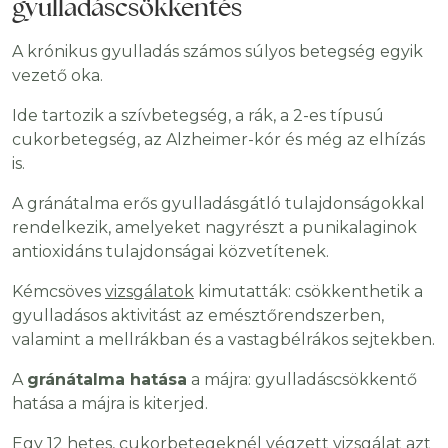
gyulladáscsökkentés
A krónikus gyulladás számos súlyos betegség egyik
vezető oka.
Ide tartozik a szívbetegség, a rák, a 2-es típusú
cukorbetegség, az Alzheimer-kór és még az elhízás
is.
A gránátalma erős gyulladásgátló tulajdonságokkal
rendelkezik, amelyeket nagyrészt a punikalaginok
antioxidáns tulajdonságai közvetítenek.
Kémcsöves
vizsgálatok
kimutatták: csökkenthetik a
gyulladásos aktivitást az emésztőrendszerben,
valamint a mellrákban és a vastagbélrákos sejtekben.
A
gránátalma hatása
a májra: gyulladáscsökkentő
hatása a májra is kiterjed.
Egy 12 hetes, cukorbetegeknél végzett
vizsgálat
azt