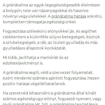
A gránátalma az egyik legegészségesebb élelmiszer
a bolygón, tele van tápanyagokkal és hasznos
növényi vegyületekkel. A
gránátalma hatása
sokrétű,
kompletten támogatja egészségünket.
Fogyasztása széleskörű előnyökkel jár, és segíthet
csökkenteni a különféle súlyos betegségek, köztük
a szívbetegségek, a rák, az ízületi gyulladás és más
gyulladásos állapotok kockázatát.
Mi több, javíthatja a memóriát és az
edzésteljesítményt is.
A gránátalma segíti, védi a szervezet folyamatait,
ezért mindenki számára ajánlott fogyasztása, hiszen
pozitív hatásai végeláthatatlanok.
Ha szeretnéd kihasználni a gránátalma által kínált
számos egészségügyi előnyt, fogyaszd nyersen, vagy
igyál gránátalma lét. Sőt, a gránátalma tea hatása is