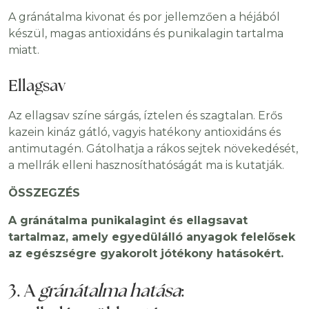
A gránátalma kivonat és por jellemzően a héjából
készül, magas antioxidáns és punikalagin tartalma
miatt.
Ellagsav
Az ellagsav színe sárgás, íztelen és szagtalan. Erős
kazein kináz gátló, vagyis hatékony antioxidáns és
antimutagén. Gátolhatja a rákos sejtek növekedését,
a mellrák elleni hasznosíthatóságát ma is kutatják.
ÖSSZEGZÉS
A gránátalma punikalagint és ellagsavat
tartalmaz, amely egyedülálló anyagok felelősek
az egészségre gyakorolt ​​jótékony hatásokért.
3. A
gránátalma hatása
: