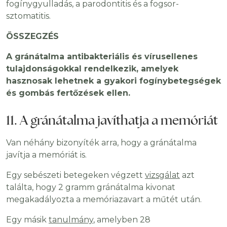
fogínygyulladás, a parodontitis és a fogsor-
sztomatitis.
ÖSSZEGZÉS
A gránátalma antibakteriális és vírusellenes
tulajdonságokkal rendelkezik, amelyek
hasznosak lehetnek a gyakori fogínybetegségek
és gombás fertőzések ellen.
11. A gránátalma javíthatja a memóriát
Van néhány bizonyíték arra, hogy a gránátalma
javítja a memóriát is.
Egy sebészeti betegeken végzett
vizsgálat
azt
találta, hogy 2 gramm gránátalma kivonat
megakadályozta a memóriazavart a műtét után.
Egy másik
tanulmány
, amelyben 28