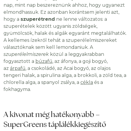
nap, mint nap beszereznünk ahhoz, hogy ugyanezt
elmondhassuk. Ez azonban korántsem jelenti azt,
hogy a
szuperétrend
ne lenne változatos: a
szuperételek között ugyanis zöldségek,
gyümölcsök, halak és algák egyaránt megtalálhatók.
A kellemes ízekről tehát a szuperélelmiszereket
választóknak sem kell lemondaniuk. A
szuperélelmiszerek
közül a leggyakrabban
fogyasztott a
búzafű
, az áfonya, a goji bogyó,
az
árpafű
, a csokoládé, az Acai bogyó, az olajos
tengeri halak, a spirulina alga, a brokkoli, a zöld tea, a
chlorella alga, a spanyol zsálya, a
cékla
és a
fokhagyma.
A kivonat még hatékonyabb –
SuperGreens táplálékkiegészítő