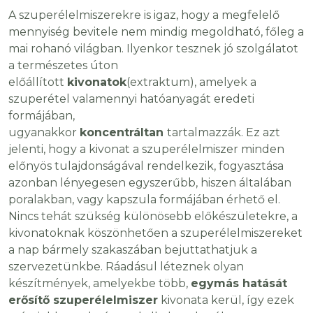
A szuperélelmiszerekre is igaz, hogy a megfelelő
mennyiség bevitele nem mindig megoldható, főleg a
mai rohanó világban. Ilyenkor tesznek jó szolgálatot
a természetes úton
előállított
kivonatok
(extraktum), amelyek a
szuperétel valamennyi hatóanyagát eredeti
formájában,
ugyanakkor
koncentráltan
tartalmazzák. Ez azt
jelenti, hogy a kivonat a szuperélelmiszer minden
előnyös tulajdonságával rendelkezik, fogyasztása
azonban lényegesen egyszerűbb, hiszen általában
poralakban, vagy kapszula formájában érhető el.
Nincs tehát szükség különösebb előkészületekre, a
kivonatoknak köszönhetően a szuperélelmiszereket
a nap bármely szakaszában bejuttathatjuk a
szervezetünkbe. Ráadásul léteznek olyan
készítmények, amelyekbe több,
egymás hatását
erősítő szuperélelmiszer
kivonata kerül, így ezek