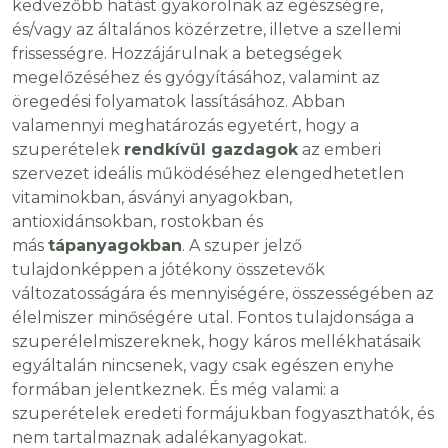
kedvezőbb hatást gyakorolnak az egészségre,
és/vagy az általános közérzetre, illetve a szellemi
frissességre. Hozzájárulnak a betegségek
megelőzéséhez és gyógyításához, valamint az
öregedési folyamatok lassításához. Abban
valamennyi meghatározás egyetért, hogy a
szuperételek
rendkívül gazdagok
az emberi
szervezet ideális működéséhez elengedhetetlen
vitaminokban, ásványi anyagokban,
antioxidánsokban, rostokban és
más
tápanyagokban
. A szuper jelző
tulajdonképpen a jótékony összetevők
változatosságára és mennyiségére, összességében az
élelmiszer minőségére utal. Fontos tulajdonsága a
szuperélelmiszereknek, hogy káros mellékhatásaik
egyáltalán nincsenek, vagy csak egészen enyhe
formában jelentkeznek. És még valami: a
szuperételek eredeti formájukban fogyaszthatók, és
nem tartalmaznak adalékanyagokat.