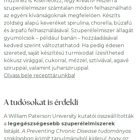
müzlihez is. Kísérletezz, légy kreatív! Hiszen a
szuperélelmiszer számtalan módon felhasználható
az egyéni kívánságoknak megfelelően. Készíts
zöldség alapú keveréket spirulina, chorella, búzafű
és árpafű felhasználásával. Szuperélelmiszer állagát
gyümölcsök – például banán – hozzáadásával
kedved szerint változtathatod. Ha pedig édesen
szereted, saját készítésű turmixodat ízesítheted
kókusz virággal, cukorral, mézzel, sztíviával, agavé
sziruppal, valamint juharsziruppal.
Olvass bele recepttárunkba!
A tudósokat is érdekli
A William Paterson University kutatói összeállították
a
legegészségesebb szuperélelmiszerek
listáját.
A Preventing Chronic Disease tudományos
szaklapban közölt
tanulmányból
kiderül, hogy az