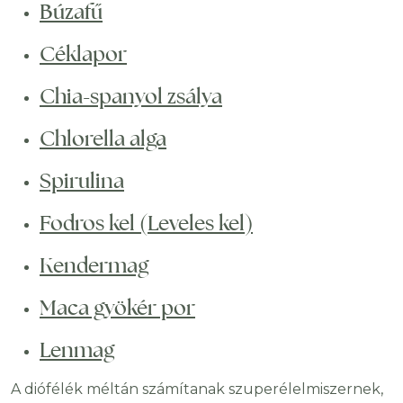
Búzafű
Céklapor
Chia-spanyol zsálya
Chlorella alga
Spirulina
Fodros kel (Leveles kel)
Kendermag
Maca gyökér por
Lenmag
A diófélék méltán számítanak szuperélelmiszernek,