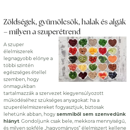
Zöldségek, gyümölcsök, halak és algák
– milyen a szuperétrend
A szuper
élelmiszerek
legnagyobb előnye a
többi szintén
egészséges étellel
szemben, hogy
önmagukban
tartalmazzák a szervezet kiegyensúlyozott
működéséhez szükséges anyagokat: ha a
szuperélelmiszereket fogyasztjuk, biztosak
lehetünk abban, hogy
semmiből sem szenvedünk
hiányt
. Gondoljunk csak bele, mekkora mennyiségű,
és milyen sokféle „hagyományos” élelmiszert kellene