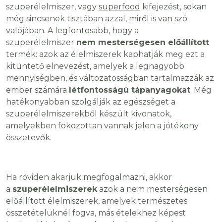
szuperélelmiszer, vagy
superfood
kifejezést, sokan
még sincsenek tisztában azzal, miről is van szó
valójában. A legfontosabb, hogy a
szuperélelmiszer
nem mesterségesen előállított
termék: azok az élelmiszerek kaphatják meg ezt a
kitüntető elnevezést, amelyek a legnagyobb
mennyiségben, és változatosságban tartalmazzák az
ember számára
létfontosságú tápanyagokat
. Még
hatékonyabban szolgálják az egészséget a
szuperélelmiszerekből készült kivonatok,
amelyekben fokozottan vannak jelen a jótékony
összetevők.
Ha röviden akarjuk megfogalmazni, akkor
a
szuperélelmiszerek
azok a nem mesterségesen
előállított élelmiszerek, amelyek természetes
összetételüknél fogva, más ételekhez képest