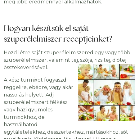
még jobb eredménnyel alkalmazhatók.
Hogyan készítsük el saját
szuperélelmiszer receptjeinket?
Hozd létre saját szuperélelmiszered egy vagy több
szuperélelmiszer, valamint tej, szója, rizs tej, diótej
összekeverésével.
A kész turmixot fogyaszd
reggelire, ebédre, vagy akár
nassolás helyett. Adj
szuperélelmiszert félkész
vagy házi gyümölcs
turmixokhoz, de
használhatod
egytálételekhez, desszertekhez, mártásokhoz, sőt