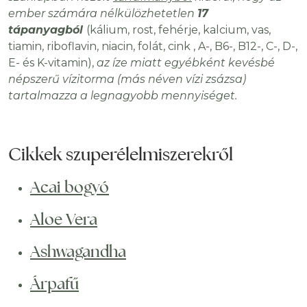
ember számára nélkülözhetetlen
17
tápanyagból
(kálium, rost, fehérje, kalcium, vas,
tiamin, riboflavin, niacin, folát, cink , A-, B6-, B12-, C-, D-,
E- és K-vitamin),
az íze miatt egyébként kevésbé
népszerű vízitorma (más néven vízi zsázsa)
tartalmazza a legnagyobb mennyiséget.
Cikkek szuperélelmiszerekről
Acai bogyó
Aloe Vera
Ashwagandha
Árpafű