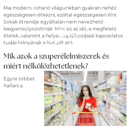
Mai modern, rohanó világunkban gyakran nehéz
egészségesen étkezni, ezáltal egészségesen élni.
Sokak étrendje egyáltalán nem nevezhető
Mik a
kiegyensúlyozottnak. Mindez az idő, a megfelelő
ételek, valamint a helyes táplálkozással kapcsolatos
szuperélelmiszerek?
tudás hiányának is betudható.
Mik azok a szuperélelmiszerek és
miért nélkülözhetetlenek?
Egyre többet
hallani a