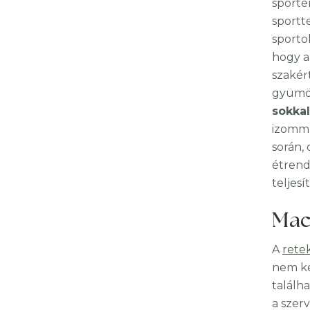
sporte
sportt
sporto
hogy a
szakér
gyümöl
sokka
izommű
során, 
étrend
teljes
Mac
A
rete
nem ke
találh
a szer