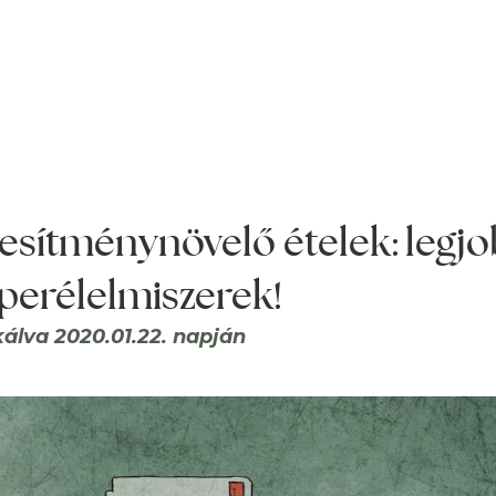
jesítménynövelő ételek: legj
perélelmiszerek!
kálva 2020.01.22. napján