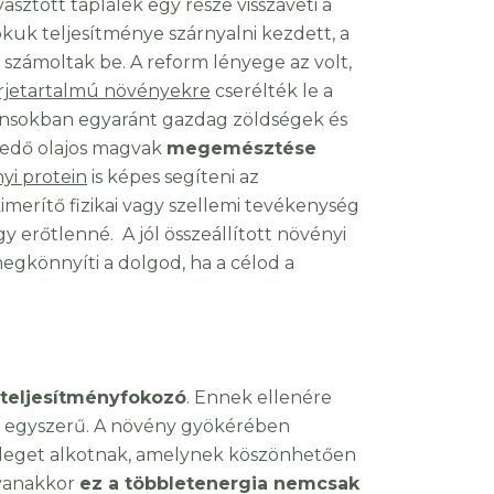
sztott táplálék egy része visszaveti a
okuk teljesítménye szárnyalni kezdett, a
számoltak be. A reform lényege az volt,
rjetartalmú növényekre
cserélték le a
idánsokban egyaránt gazdag zöldségek és
kedő olajos magvak
megemésztése
yi protein
is képes segíteni az
imerítő fizikai vagy szellemi tevékenység
y erőtlenné. A jól összeállított növényi
egkönnyíti a dolgod, ha a célod a
 teljesítményfokozó
. Ennek ellenére
ül egyszerű. A növény gyökérében
veleget alkotnak, amelynek köszönhetően
gyanakkor
ez a többletenergia nemcsak