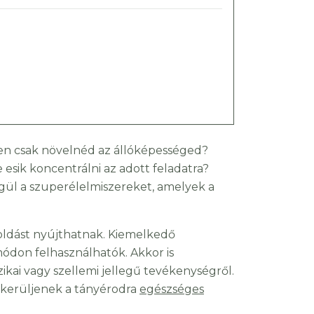
rűen csak növelnéd az állóképességed?
esik koncentrálni az adott feladatra?
gül a szuperélelmiszereket, amelyek a
ldást nyújthatnak. Kiemelkedő
ódon felhasználhatók. Akkor is
ikai vagy szellemi jellegű tevékenységről.
s kerüljenek a tányérodra
egészséges