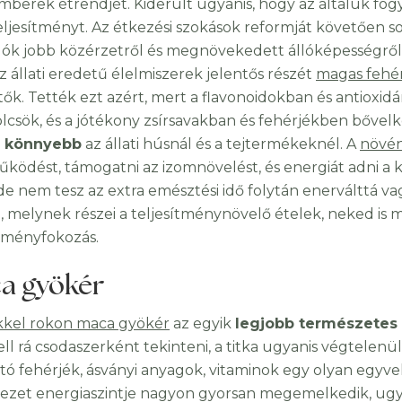
mberek étrendjét. Kiderült ugyanis, hogy az általuk fogya
eljesítményt. Az étkezési szokások reformját követően s
lók jobb közérzetről és megnövekedett állóképességről 
z állati eredetű élelmiszerek jelentős részét
magas fehé
tők. Tették ezt azért, mert a flavonoidokban és antiox
csök, és a jótékony zsírsavakban és fehérjékben bővel
l könnyebb
az állati húsnál és a tejtermékeknél. A
növén
ködést, támogatni az izomnövelést, és energiát adni a k
de nem tesz az extra emésztési idő folytán enerválttá vag
, melynek részei a teljesítménynövelő ételek, neked is m
ítményfokozás.
a gyökér
kkel rokon maca gyökér
az egyik
legjobb természetes
ll rá csodaszerként tekinteni, a titka ugyanis végtelen
ató fehérjék, ásványi anyagok, vitaminok egy olyan egy
vezet energiaszintje nagyon gyorsan megemelkedik, u