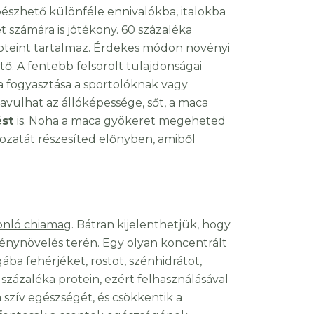
szhető különféle ennivalókba, italokba
 számára is jótékony. 60 százaléka
proteint tartalmaz. Érdekes módon növényi
ető. A fentebb felsorolt tulajdonságai
 fogyasztása a sportolóknak vagy
javulhat az állóképessége, sőt, a maca
ést
is. Noha a maca gyökeret megeheted
tozatát részesíted előnyben, amiből
nló chiamag
. Bátran kijelenthetjük, hogy
ménynövelés terén. Egy olyan koncentrált
a fehérjéket, rostot, szénhidrátot,
zázaléka protein, ezért felhasználásával
a szív egészségét, és csökkentik a