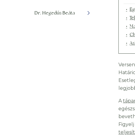
Eg
Dr. Hegedűs Beáta
Te
Ma
Ch
As
Versen
Határi
Esetle
legjob
A
tápa
egészs
beveth
Figyel
teljes