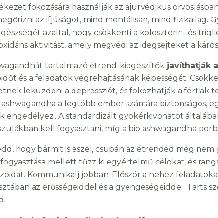
ékezet fokozására használják az ajurvédikus orvoslásban
egőrizni az ifjúságot, mind mentálisan, mind fizikailag. 
egészségét azáltal, hogy csökkenti a koleszterin- és trigli
ioxidáns aktivitást, amely megvédi az idegsejteket a káro
wagandhát tartalmazó étrend-kiegészítők
javíthatják
óidőt és a feladatok végrehajtásának képességét. Csökken
etnek leküzdeni a depressziót, és fokozhatják a férfiak 
 ashwagandha a legtöbb ember számára biztonságos, egy
k engedélyezi. A standardizált gyökérkivonatot általáb
szulákban kell fogyasztani, míg a bio ashwagandha porbó
edd, hogy bármit is eszel, csupán az étrended még nem g
 fogyasztása mellett tűzz ki egyértelmű célokat, és rang
ozóidat. Kommunikálj jobban. Először a nehéz feladatokat
isztában az erősségeiddel és a gyengeségeiddel. Tarts sze
d.