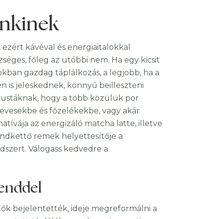
enkinek
 ezért kávéval és energiaitalokkal
séges, főleg az utóbbi nem. Ha egy kicsit
okban gazdag táplálkozás, a legjobb, ha a
n is jeleskednek, könnyű beilleszteni
a lustáknak, hogy a több közülük por
 levesekbe és főzelékekbe, vagy akár
ívája az energizáló matcha latte, illetve
ndkettő remek helyettesítője a
ndszert. Válogass kedvedre a
renddel
tők bejelentették, ideje megreformálni a