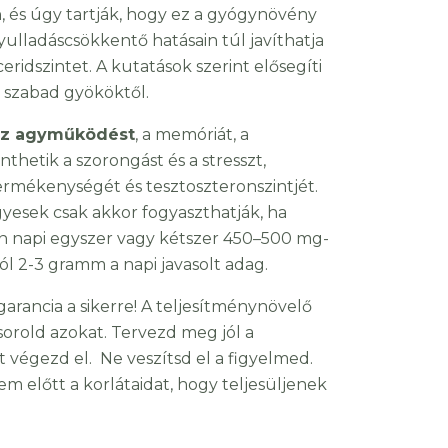
, és úgy tartják, hogy ez a gyógynövény
Gyulladáscsökkentő hatásain túl javíthatja
ceridszintet. A kutatások szerint elősegíti
s szabad gyököktől.
 az agyműködést
, a memóriát, a
thetik a szorongást és a stresszt,
termékenységét és tesztoszteronszintjét.
esek csak akkor fogyaszthatják, ha
an napi egyszer vagy kétszer 450–500 mg-
l 2-3 gramm a napi javasolt adag.
arancia a sikerre! A teljesítménynövelő
sorold azokat. Tervezd meg jól a
 végezd el. Ne veszítsd el a figyelmed.
m előtt a korlátaidat, hogy teljesüljenek