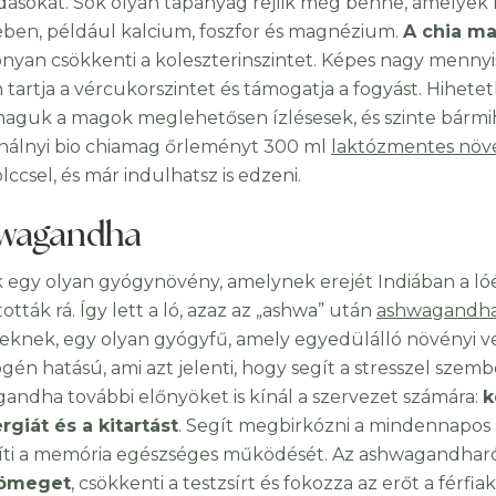
dásokat. Sok olyan tápanyag rejlik még benne, amelyek
ben, például kalcium, foszfor és magnézium.
A chia ma
nyan csökkenti a koleszterinszintet. Képes nagy mennyiség
n tartja a vércukorszintet és támogatja a fogyást. Hihet
aguk a magok meglehetősen ízlésesek, és szinte bármi
nálnyi bio chiamag őrleményt 300 ml
laktózmentes növé
ccsel, és már indulhatsz is edzeni.
wagandha
k egy olyan gyógynövény, amelynek erejét Indiában a lóéh
ották rá. Így lett a ló, azaz az „ashwa” után
ashwagandha 
knek, egy olyan gyógyfű, amely egyedülálló növényi v
gén hatású, ami azt jelenti, hogy segít a stresszel szem
andha további előnyöket is kínál a szervezet számára:
k
rgiát és a kitartást
. Segít megbirkózni a mindennapos m
íti a memória egészséges működését. Az ashwagandharó
ömeget
, csökkenti a testzsírt és fokozza az erőt a fé