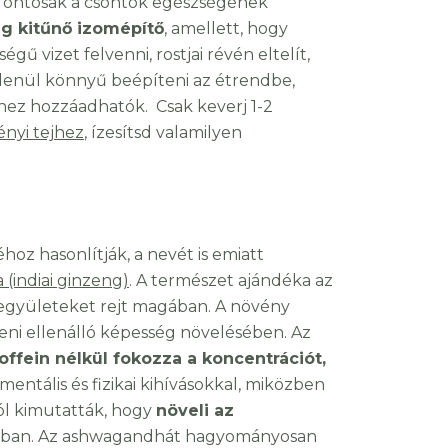
 fontosak a csontok egészségének
g kitűnő izomépítő
, amellett, hogy
ű vizet felvenni, rostjai révén eltelít,
etlenül könnyű beépíteni az étrendbe,
hez hozzáadhatók. Csak keverj 1-2
nyi tejhez
, ízesítsd valamilyen
oz hasonlítják, a nevét is emiatt
(indiai ginzeng)
. A természet ajándéka az
együleteket rejt magában. A növény
beni ellenálló képesség növelésében. Az
offein nélkül fokozza a koncentrációt,
entális és fizikai kihívásokkal, miközben
l kimutatták, hogy
növeli az
rfiakban. Az ashwagandhát hagyományosan