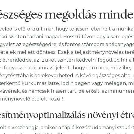
észséges megoldás mind
veled is előfordult már, hogy teljesen leterhelt a munka,
tad szinten tartani magad. Hosszú távon egyik sem egész
figyelsz az egészségedre, és fontos számodra a tápanyag
ételek mellett döntesz. Ezek a teljesítménynövelés teré
z étrendedbe, az ízüket szintén kedvelni fogod. Jó hír 
n fogyasztható, ami azt jelenti, hogy turmixba, müzlibe,
nytésztába is belekeverheted. A kávé egészséges alternat
serkentő kurkumás latte. Idd hidegen vagy melegen, mi
kávénak, és nemcsak frissen tart, de erősíti az immunre
ítménynövelő ételek közül!
esítményoptimalizálás növényi ét
olt a visszhangja, amikor a táplálkozástudományi szakér