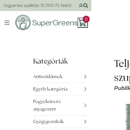
Ingyenes szállítás 15 000 Ft felett
0
Kategóriák
Tel
szu
Antioxidánsok
Publi
Egyéb kategória
Fogyókúra és
anyagcsere
Gyógygombák