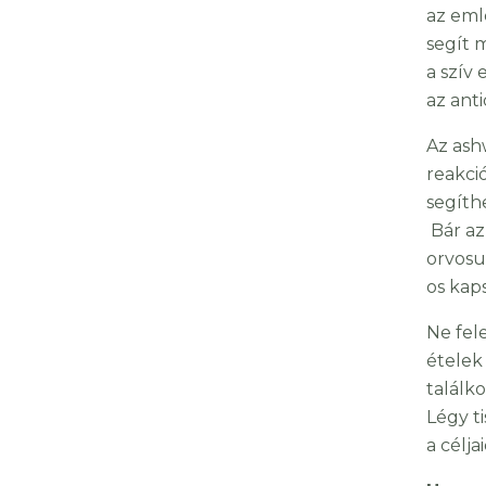
az eml
segít m
a szív 
az ant
Az ash
reakci
segíth
Bár az
orvosu
os kap
Ne fel
ételek
találk
Légy t
a céljai