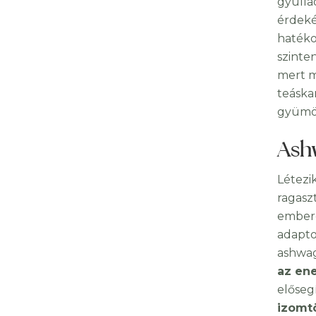
gyulla
érdeké
hatéko
szinte
mert m
teáska
gyümöl
Ash
Létezi
ragaszt
embere
adapto
ashwag
az ene
előseg
izomt