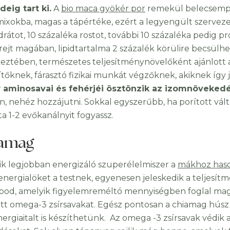
deig tart ki.
A
bio maca gyökér por
remekül belecsempé
mixokba, magas a tápértéke, ezért a legyengült szervezet
drátot, 10 százaléka rostot, további 10 százaléka pedig 
s rejt magában, lipidtartalma 2 százalék körülire becsülh
eztében, természetes teljesítménynövelőként ajánlott a
ítőknek, fárasztó fizikai munkát végzőknek, akiknek így 
r
aminosavai és fehérjéi ösztönzik az izomnöveked
n, nehéz hozzájutni. Sokkal egyszerűbb, ha porított vál
a 1-2 evőkanálnyit fogyassz.
amag
ik legjobban energizáló szuperélelmiszer a
mákhoz haso
 energialöket a testnek, egyenesen jeleskedik a teljesít
ood, amelyik figyelemreméltó mennyiségben foglal magáb
tt omega-3 zsírsavakat. Egész pontosan a chiamag húsz s
nergiaitalt is készíthetünk. Az omega -3 zsírsavak védik 