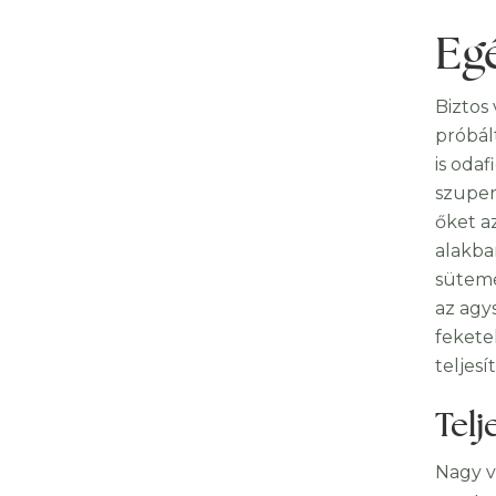
Eg
Biztos 
próbál
is oda
szuper
őket a
alakba
sütemé
az agy
fekete
teljes
Telj
Nagy v