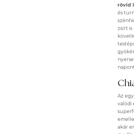
rövid i
és tur
szénhi
zsírt i
követk
testép
gyöké
nyerse
napont
Chi
Az egy
valódi
superf
emelle
akár e