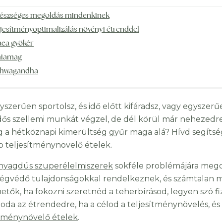
észséges megoldás mindenkinek
ljesítményoptimalizálás növényi étrenddel
ca gyökér
iamag
hwagandha
yszerűen sportolsz, és idő előtt kifáradsz, vagy egysze
dős szellemi munkát végzel, de dél körül már nehezedre 
g a hétköznapi kimerültség gyűr maga alá? Hívd segítsé
b teljesítménynövelő ételek.
nyagdús szuperélelmiszerek
sokféle problémájára mego
égvédő tulajdonságokkal rendelkeznek, és számtalan m
etők, ha fokozni szeretnéd a teherbírásod, legyen szó fiz
j oda az étrendedre, ha a célod a teljesítménynövelés, é
ítménynövelő ételek
.