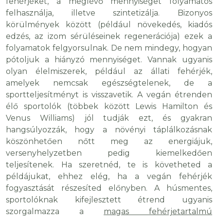
fehérjéket, a meglévő mennyiséget folyamatos
felhasználja, illetve szintetizálja. Bizonyos
körülmények között (például növekedés, kiadós
edzés, az izom sérüléseinek regenerációja) ezek a
folyamatok felgyorsulnak. De nem mindegy, hogyan
pótoljuk a hiányzó mennyiséget. Vannak ugyanis
olyan élelmiszerek, például az állati fehérjék,
amelyek nemcsak egészségtelenek, de a
sportteljesítményt is visszavetik. A vegán étrenden
élő sportolók (többek között Lewis Hamilton és
Venus Williams) jól tudják ezt, és gyakran
hangsúlyozzák, hogy a növényi táplálkozásnak
köszönhetően nőtt meg az energiájuk,
versenyhelyzetben pedig kiemelkedően
teljesítenek. Ha szeretnéd, te is követheted a
példájukat, ehhez elég, ha a vegán fehérjék
fogyasztását részesíted előnyben. A húsmentes,
sportolóknak kifejlesztett étrend ugyanis
szorgalmazza a
magas fehérjetartalmú