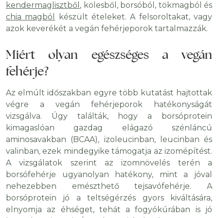
kendermaglisztből
, kölesből, borsóból, tökmagból és
chia magból
készült ételeket. A felsoroltakat, vagy
azok keverékét a vegán fehérjeporok tartalmazzák.
Miért olyan egészséges a vegán
fehérje?
Az elmúlt időszakban egyre több kutatást hajtottak
végre a vegán fehérjeporok hatékonyságát
vizsgálva. Úgy találták, hogy a borsóprotein
kimagaslóan gazdag elágazó szénláncú
aminosavakban (BCAA), izoleucinban, leucinban és
valinban, ezek mindegyike támogatja az izomépítést.
A vizsgálatok szerint az izomnövelés terén a
borsófehérje ugyanolyan hatékony, mint a jóval
nehezebben emészthető tejsavófehérje. A
borsóprotein jó a teltségérzés gyors kiváltására,
elnyomja az éhséget, tehát a fogyókúrában is jó