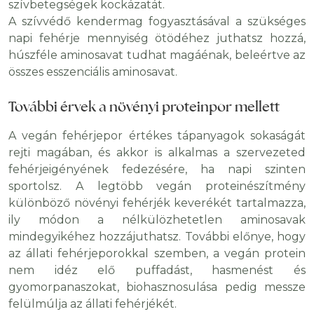
szívbetegségek kockázatát.
A szívvédő kendermag fogyasztásával a szükséges
napi fehérje mennyiség ötödéhez juthatsz hozzá,
húszféle aminosavat tudhat magáénak, beleértve az
összes esszenciális aminosavat.
További érvek a növényi proteinpor mellett
A vegán fehérjepor értékes tápanyagok sokaságát
rejti magában, és akkor is alkalmas a szervezeted
fehérjeigényének fedezésére, ha napi szinten
sportolsz. A legtöbb vegán proteinészítmény
különböző növényi fehérjék keverékét tartalmazza,
ily módon a nélkülözhetetlen aminosavak
mindegyikéhez hozzájuthatsz. További előnye, hogy
az állati fehérjeporokkal szemben, a vegán protein
nem idéz elő puffadást, hasmenést és
gyomorpanaszokat, biohasznosulása pedig messze
felülmúlja az állati fehérjékét.