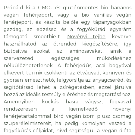
Próbáld ki a GMO- és gluténmentes bio banános
vegán fehérjeport, vagy a bio vaníliás vegán
fehérjeport, és készíts belőle egy tápanyagokban
gazdag, az edzésed és a fogyókúrád egyaránt
támogató smoothie-t.
Növényi tejbe
keverve
használhatod az étrended kiegészítésére, így
biztosítva azokat az aminosavakat, amik a
szervezeted egészséges működéséhez
nélkülözhetetlenek. A fehérjedús, acai bogyóval
elkevert turmix csökkenti az étvágyad, könnyen és
gyorsan emészthető, felgyorsítja az anyagcseréd, és
segítőtársad lehet a zsírégetésben, ezzel járulva
hozzá az ideális testsúly eléréshez és megtartásához.
Amennyiben kockás hasra vágysz, fogyaszd
rendszeresen a kiemelkedő növényi
fehérjetartalommal bíró vegán izom plusz csomag
szuperélelmiszereit, ha pedig komolyan veszed a
fogyókúrás céljaidat, hívd segítségül a vegán diéta