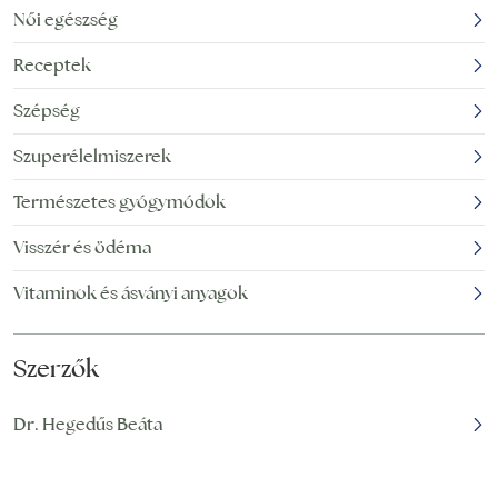
Vannak, akik étrend-
vitamintartalommal
Női egészség
kiegészítőként szedik,
rendelkeznek. A
Receptek
de használják különféle
legtöbbje zöldség,
arcszérumokban,
gyümölcs vagy
Szépség
krémekben,
gyógynövény. A
szemcseppekben és
kimagasló
Szuperélelmiszerek
ízületi injekciós
tápértéktartalom
készítményekben. A
Természetes gyógymódok
mellett rendszerint
hialuronsav (hialuronán)
valamely,
Visszér és ödéma
Vitaminok és ásványi anyagok
Szerzők
Dr. Hegedűs Beáta