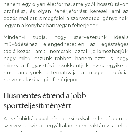
hanem egy olyan életforma, amelyből hosszú távon
profitálsz, és olyan fehérjeforrást keresel, ami az
edzés mellett is megfelel a szervezeted igényeinek,
legyen a konyhádban vegán fehérjepor.
Mindenki tudja, hogy szervezetünk ideális
működéséhez elengedhetetlen az egészséges
táplálkozás, amit nemcsak azzal jellemezhetjük,
hogy miből eszünk többet, hanem azzal is, hogy
minek a fogyasztását csökkentjük. Ezek egyike a
hús, amelynek alternatívája a magas biológiai
hasznosulású vegán
fehérjepor
.
Húsmentes étrend a jobb
sportteljesítményért
A szénhidrátokkal és a zsírokkal ellentétben a
szervezet szinte egyáltalán nem raktározza el a