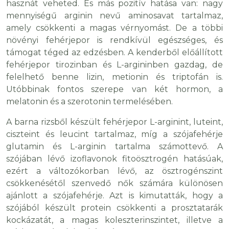
hasznát veheted. És más pozitív hatása van: nagy
mennyiségű arginin nevű aminosavat tartalmaz,
amely csökkenti a magas vérnyomást. De a többi
növényi fehérjepor is rendkívül egészséges, és
támogat téged az edzésben. A kenderből előállított
fehérjepor tirozinban és L-argininben gazdag, de
felelhető benne lizin, metionin és triptofán is.
Utóbbinak fontos szerepe van két hormon, a
melatonin és a szerotonin termelésében.
A barna rizsből készült fehérjepor L-arginint, luteint,
ciszteint és leucint tartalmaz, míg a szójafehérje
glutamin és L-arginin tartalma számottevő. A
szójában lévő izoflavonok fitoösztrogén hatásúak,
ezért a változókorban lévő, az ösztrogénszint
csökkenésétől szenvedő nők számára különösen
ajánlott a szójafehérje. Azt is kimutatták, hogy a
szójából készült protein csökkenti a prosztatarák
kockázatát, a magas koleszterinszintet, illetve a