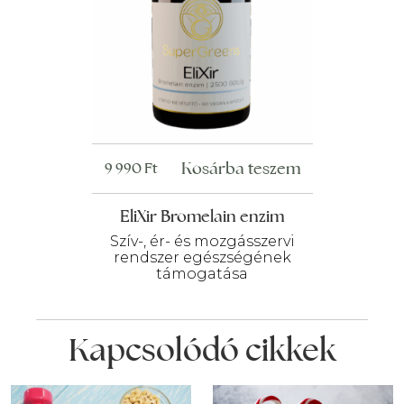
Kosárba teszem
9 990
Ft
EliXir Bromelain enzim
Szív-, ér- és mozgásszervi
rendszer egészségének
támogatása
Kapcsolódó cikkek