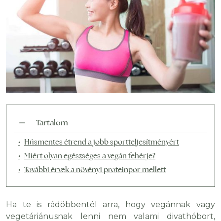
Tartalom
Húsmentes étrend a jobb sportteljesítményért
Miért olyan egészséges a vegán fehérje?
További érvek a növényi proteinpor mellett
Ha te is rádöbbentél arra, hogy vegánnak vagy
vegetáriánusnak lenni nem valami divathóbort,