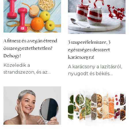
A fitnesz és a vegán étrend
3 szuperélelmiszer, 3
összeegyeztethetetlen?
egészséges desszert
Dehogy!
karácsonyra!
Közeledik a
A karácsony a lazításról,
strandszezon, és az
nyugodt és békés
alakod még mindig
együtt töltött időről
tökéletesítésre szorul? A
szól, melyhez kétség
bomba forma
kívül hozzátartozik a
elérésében segít a
finom ünnepi ételek
fitnesz, azonban nem
fogyasztása is. Mit
mindegy, hogy az
tegyünk akkor, ha
izzasztó edzések mellett
nemrég fogtunk bele az
milyen étrendet követsz.
egészséges életmódba,