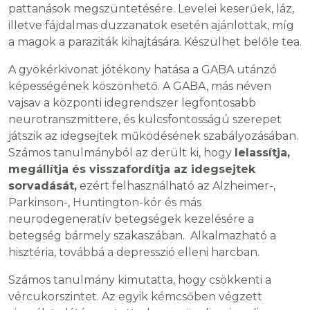
pattanások megszüntetésére. Levelei keserűek, láz,
illetve fájdalmas duzzanatok esetén ajánlottak, míg
a magok a paraziták kihajtására. Készülhet belőle tea.
A gyökérkivonat jótékony hatása a GABA utánzó
képességének köszönhető. A GABA, más néven
vajsav a központi idegrendszer legfontosabb
neurotranszmittere, és kulcsfontosságú szerepet
játszik az idegsejtek működésének szabályozásában.
Számos tanulmányból az derült ki, hogy
lelassítja,
megállítja és visszafordítja az idegsejtek
sorvadását,
ezért felhasználható az Alzheimer-,
Parkinson-, Huntington-kór és más
neurodegeneratív betegségek kezelésére a
betegség bármely szakaszában. Alkalmazható a
hisztéria, továbbá a depresszió elleni harcban.
Számos tanulmány kimutatta, hogy csökkenti a
vércukorszintet. Az egyik kémcsőben végzett