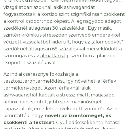
krónikus stresszben szenvedő felnőttekkel végzett
vizsgálatban azoknál, akik ashwagandát
fogyasztottak, a kortizolszint szignifikánsan csökkent
a kontrollcsoporthoz képest. A legnagyobb adagot
szedőknél átlagosan 30 százalékkal. Egy másik,
szintén krónikus stresszben szenvedő emberekkel
végzett vizsgálatból kiderült, hogy az „álombogyót”
szedőknél átlagosan 69 százalékkal mérséklődött a
szorongás és az
álmatlanság
, szemben a placebo
csoport 11 százalékával.
Az indiai cseresznye fokozhatja a
tesztoszterontermelődést, így növelheti a férfiak
termékenységét. Azon férfiaknál, akik
ashwagandhát kaptak a stressz miatt, magasabb
antioxidáns-szintet, jobb spermaminőséget
tapasztaltak, emellett növekedett izomerőt. Azt is
kimutatták, hogy
növeli az izomtömeget, és
csökkenti a testzsírt
. Gyulladáscsökkentő hatásai