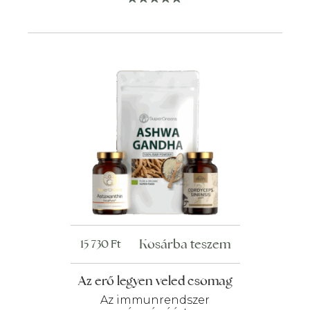
változatok
a
termékoldalon
választhatók
ki
Kosárba teszem
15 730
Ft
Az erő legyen veled csomag
Az immunrendszer