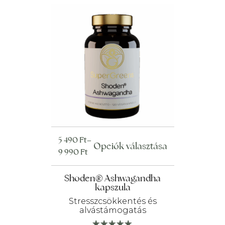
Ártartomány:
5 490
Ft
–
Ennek
Opciók választása
5
9 990
Ft
a
490 Ft
terméknek
-
Shoden® Ashwagandha
több
kapszula
9
variációja
990 Ft
Stresszcsökkentés és
van.
alvástámogatás
A