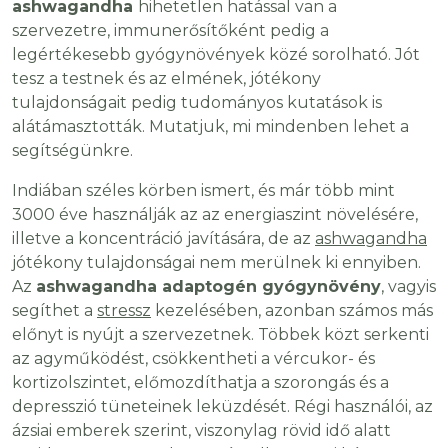
ashwagandha
hihetetlen hatással van a
szervezetre, immunerősítőként pedig a
legértékesebb gyógynövények közé sorolható. Jót
tesz a testnek és az elmének, jótékony
tulajdonságait pedig tudományos kutatások is
alátámasztották. Mutatjuk, mi mindenben lehet a
segítségünkre.
Indiában széles körben ismert, és már több mint
3000 éve használják az az energiaszint növelésére,
illetve a koncentráció javítására, de az
ashwagandha
jótékony tulajdonságai nem merülnek ki ennyiben.
Az
ashwagandha adaptogén gyógynövény
, vagyis
segíthet a
stressz
kezelésében, azonban számos más
előnyt is nyújt a szervezetnek. Többek közt serkenti
az agyműködést, csökkentheti a vércukor- és
kortizolszintet, előmozdíthatja a szorongás és a
depresszió tüneteinek leküzdését. Régi használói, az
ázsiai emberek szerint, viszonylag rövid idő alatt