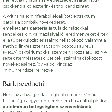
mellett javíthatja a szív egészségét azáltal, hogy
csökkenti a koleszterin- és trigliceridszintet.
A Withania somniferából előállított extraktum
gátolja a gombák növekedését,
emellett
antibakteriális
tulajdonságokkal
rendelkezik. Alkalmazásával jól eredményeket értek
el a tuberkulózist és szalmonellát okozó, valamint a
methicillin-rezisztens Staphylococcus aureus
(MRSA) baktériumokkal szemben. Hozzájárul az NK-
sejtek (természetes ölősejtek) számának fokozott
növekedéséhez, így valódi kincs az
immunrendszerre nézve.
Bárki szedheti?
Noha az ashwaganda a legtöbb ember számára
biztonságos, egyes emberek nem használhatják.
Az
autoimmun betegségben szenvedőknek