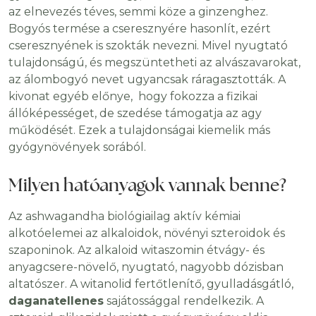
az elnevezés téves, semmi köze a ginzenghez.
Bogyós termése a cseresznyére hasonlít, ezért
cseresznyének is szokták nevezni. Mivel nyugtató
tulajdonságú, és megszüntetheti az alvászavarokat,
az álombogyó nevet ugyancsak ráragasztották. A
kivonat egyéb előnye, hogy fokozza a fizikai
állóképességet, de szedése támogatja az agy
működését. Ezek a tulajdonságai kiemelik más
gyógynövények sorából.
Milyen hatóanyagok vannak benne?
Az ashwagandha biológiailag aktív kémiai
alkotóelemei az alkaloidok, növényi szteroidok és
szaponinok. Az alkaloid witaszomin étvágy- és
anyagcsere-növelő, nyugtató, nagyobb dózisban
altatószer. A witanolid fertőtlenítő, gyulladásgátló,
daganatellenes
sajátossággal rendelkezik. A