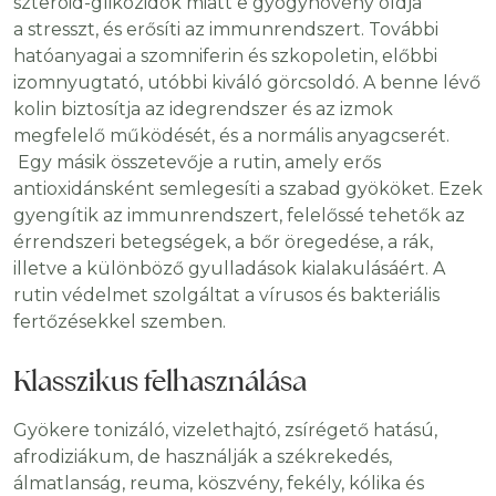
szteroid-glikozidok miatt e gyógynövény oldja
a stresszt, és erősíti az immunrendszert. További
hatóanyagai a szomniferin és szkopoletin, előbbi
izomnyugtató, utóbbi kiváló görcsoldó. A benne lévő
kolin biztosítja az idegrendszer és az izmok
megfelelő működését, és a normális anyagcserét.
Egy másik összetevője a rutin, amely erős
antioxidánsként semlegesíti a szabad gyököket. Ezek
gyengítik az immunrendszert, felelőssé tehetők az
érrendszeri betegségek, a bőr öregedése, a rák,
illetve a különböző gyulladások kialakulásáért. A
rutin védelmet szolgáltat a vírusos és bakteriális
fertőzésekkel szemben.
Klasszikus felhasználása
Gyökere tonizáló, vizelethajtó, zsírégető hatású,
afrodiziákum, de használják a székrekedés,
álmatlanság, reuma, köszvény, fekély, kólika és