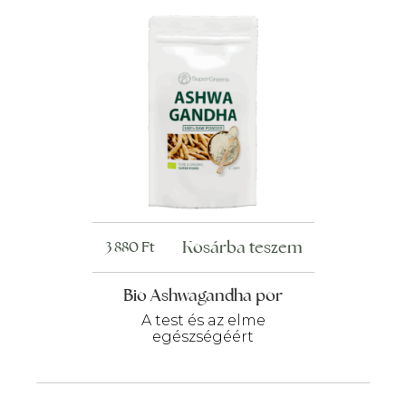
Kosárba teszem
3 880
Ft
Bio Ashwagandha por
A test és az elme
egészségéért