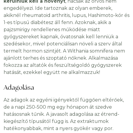
kerülniük kell a növényt
, hacsak az orvos nem
engedélyezi. Ide tartoznak az olyan emberek,
akiknél rheumatoid arthritis, lupus, Hashimoto-kór és
1-es típusú diabétesz áll fenn. Azoknak, akik a
pajzsmirigy rendellenes működése miatt
gyógyszereket kapnak, óvatosnak kell lenniük a
szedésekor, mivel potenciálisan növeli a szerv által
termelt hormon szintjét. A Withania somnifera nem
ajánlott terhes és szoptató nőknek. Alkalmazása
fokozza az altatók és feszültségoldó gyógyszerek
hatását, ezekkel együtt ne alkalmazzuk!
Adagolása
Az adagok az egyéni igényektől függően eltérőek,
de a napi 250-500 mg egy hónapon át szedve
hatásosnak tűnik. A javasolt adagolása az étrend-
kiegészítő típusától függ is. Az extraktumok
hatékonyabbak, mint a nyers gyökér vagy por.