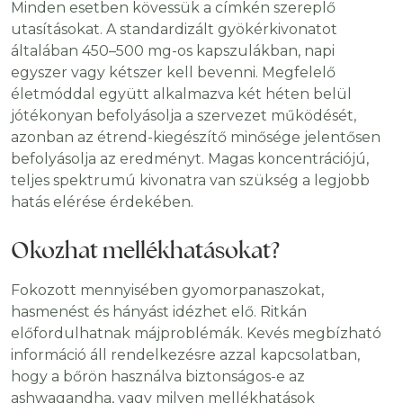
Minden esetben kövessük a címkén szereplő
utasításokat. A standardizált gyökérkivonatot
általában 450–500 mg-os kapszulákban, napi
egyszer vagy kétszer kell bevenni. Megfelelő
életmóddal együtt alkalmazva két héten belül
jótékonyan befolyásolja a szervezet működését,
azonban az étrend-kiegészítő minősége jelentősen
befolyásolja az eredményt. Magas koncentrációjú,
teljes spektrumú kivonatra van szükség a legjobb
hatás elérése érdekében.
Okozhat mellékhatásokat?
Fokozott mennyisében gyomorpanaszokat,
hasmenést és hányást idézhet elő. Ritkán
előfordulhatnak májproblémák. Kevés megbízható
információ áll rendelkezésre azzal kapcsolatban,
hogy a bőrön használva biztonságos-e az
ashwagandha, vagy milyen mellékhatások