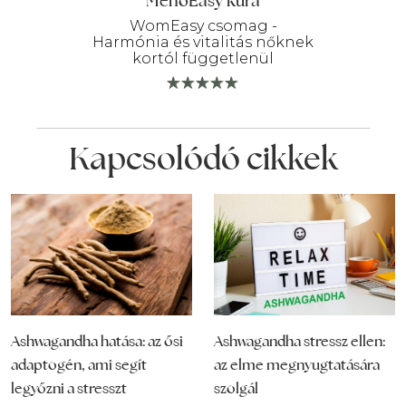
MenoEasy kúra
WomEasy csomag -
Harmónia és vitalitás nőknek
kortól függetlenül
Kapcsolódó cikkek
Ashwagandha stressz ellen:
Ashwagandha hatása: az ősi
az elme megnyugtatására
adaptogén, ami segít
szolgál
legyőzni a stresszt