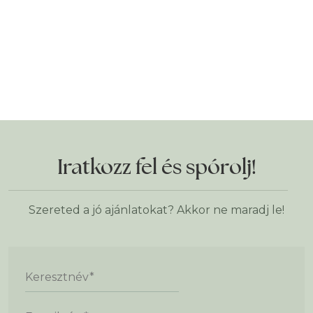
Iratkozz fel és spórolj!
Szereted a jó ajánlatokat? Akkor ne maradj le!
Keresztnév
*
E-mail cím
*