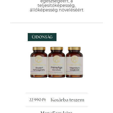
egészségéért, a
teljesítőképesség,
állóképesség növeléséért
ÚJDONSÁG
Kosárba teszem
22 990
Ft