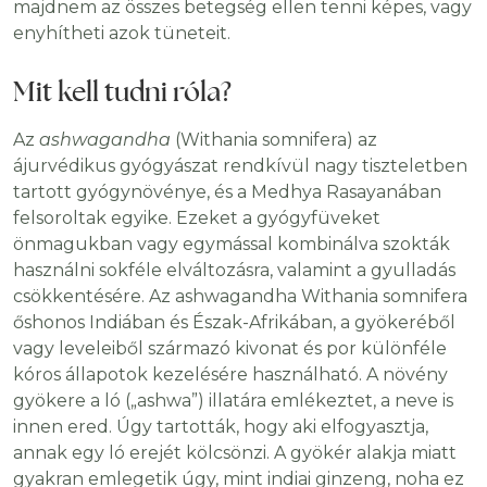
majdnem az összes betegség ellen tenni képes, vagy
enyhítheti azok tüneteit.
Mit kell tudni róla?
Az
ashwagandha
(Withania somnifera) az
ájurvédikus gyógyászat rendkívül nagy tiszteletben
tartott gyógynövénye, és a Medhya Rasayanában
felsoroltak egyike. Ezeket a gyógyfüveket
önmagukban vagy egymással kombinálva szokták
használni sokféle elváltozásra, valamint a gyulladás
csökkentésére. Az ashwagandha Withania somnifera
őshonos Indiában és Észak-Afrikában, a gyökeréből
vagy leveleiből származó kivonat és por különféle
kóros állapotok kezelésére használható. A növény
gyökere a ló („ashwa”) illatára emlékeztet, a neve is
innen ered. Úgy tartották, hogy aki elfogyasztja,
annak egy ló erejét kölcsönzi. A gyökér alakja miatt
gyakran emlegetik úgy, mint indiai ginzeng, noha ez