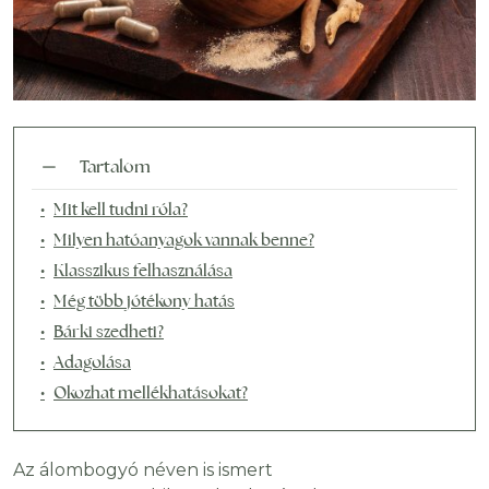
Tartalom
Mit kell tudni róla?
Milyen hatóanyagok vannak benne?
Klasszikus felhasználása
Még több jótékony hatás
Bárki szedheti?
Adagolása
Okozhat mellékhatásokat?
Az álombogyó néven is ismert