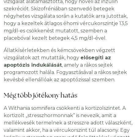
vizsgálat alátámasztotta, hogy növeli az inzulin
szekréciót. Skizofréniában szenvedő betegek
négyhetes vizsgálata során a kutatók arra jutottak,
hogy a kezeltek átlagos éhomi vércukorszintje 13,5
mg/dl-es csökkenést mutatott, szemben a
placebóval kezelt betegek 4,5 mg/dl-ével.
Állatkísérletekben és kémcsövekben végzett
vizsgálatok azt mutatták, hogy
elősegíti az
apoptózis indukálását
, amely a rákos sejtek
programozott halála. Fogyasztásával a rákos sejtek
kevésbé ellenállóak az apoptózissal szemben.
Még több jótékony hatás
A Withania somnifera csökkenti a kortizolszintet. A
kortizolt „stresszhormonnak” is nevezik, amit a
mellékvesék termelnek a stresszre adott válaszként,
valamint akkor, ha a vércukorszint túl alacsony. Egy