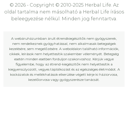
© 2026 - Copyright © 2010-2025 Herbal Life. Az
oldal tartalma nem másolható a Herbal Life írásos
beleegyezése nélkül. Minden jog fenntartva.
A webáruházunkban árult étrendkiegészítők nem gyógyszerek,
nem rendelkeznek gyógyhatással, nem alkalmasak betegségek
kezelésére, sem megelőzésére. A weboldalon található információk,
cikkek, leírások nem helyettesítik szakember véleményét. Betegség
esetén minden esetben forduljon szakorvoshoz. Kérjük vegye
figyelembe, hogy az étrend-kiegészítők nem helyettesítik a
kiegyensúlyozott, vegyes táplálkozást és az egészséges életmódot. A
kockázatok és mellékhatások elkerülése végett kérje ki háziorvosa,
kezelőorvosa vagy gyógyszerésze tanácsát.