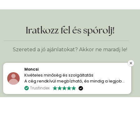
Iratkozz fel és spórolj!
Szereted a jó ajánlatokat? Akkor ne maradj le!
L. Janos
ás
https://supergreens.hu/termek/m
Keresztnév
*
allegramix/
 mindig a legjobb
zolgálat
Kedves SuperGreens csapat,
Trustindex
ben segítenek.
E-mail cím
*
denkinek ajánlom!
nagyon sokat segített a AlegraMix
ek a jövőben.
gombátok. Gondoltam megér egy 
Szeretnék mindenkit bátorítani pró
azt mondom hogy 100%-ig eltörölte
panaszaimat de számomra már a
sikerélmény, hogy nem kellett gyó
szednem ami számomra nagy minō