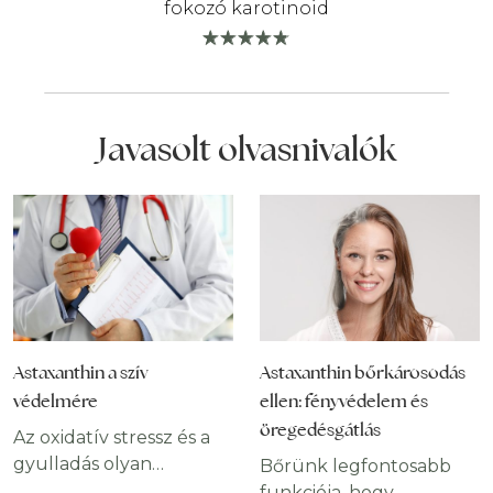
fokozó karotinoid
Javasolt olvasnivalók
Astaxanthin a szív
Astaxanthin bőrkárosodás
védelmére
ellen: fényvédelem és
öregedésgátlás
Az oxidatív stressz és a
gyulladás olyan
Bőrünk legfontosabb
folyamatok, amelyek
funkciója, hogy