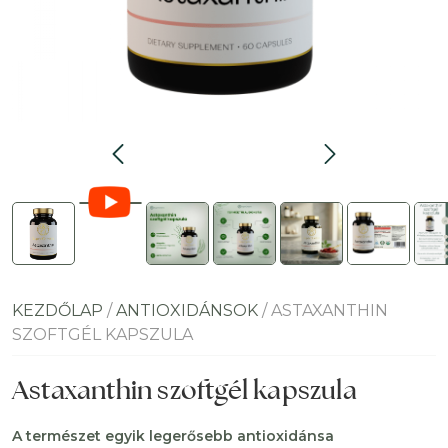
KEZDŐLAP
/
ANTIOXIDÁNSOK
/ ASTAXANTHIN
SZOFTGÉL KAPSZULA
Astaxanthin szoftgél kapszula
A természet egyik legerősebb antioxidánsa