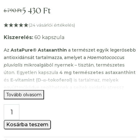
5 430
Ft
6 790
Ft
Original
Current
price
price
(
24
vásárlói értékelés)
was:
is:
Kiszerelés:
60 kapszula
6
5
Az
AstaPure® Astaxanthin
a természet egyik legerősebb
antioxidánsát tartalmazza, amelyet a
Haematococcus
790 Ft.
430 Ft.
pluvialis
mikroalgából nyernek – tisztán, természetes
úton. Egyetlen kapszula
4 mg természetes astaxanthint
és
E-vitamint (D-α-tokoferol)
is tartalmaz, melyek
együttműködve segíthetnek a sejtek oxidatív stressz
Tovább olvasom
elleni védelmében.
Astaxanthin
Mitől különleges?
szoftgél
Az
AstaPure® védjegyzett hatóanyag
természetes
kapszula
Kosárba teszem
Haematococcus pluvialis
mikroalgából származó
mennyiség
asztaxantint tartalmaz, amely
a világ leggazdagabb