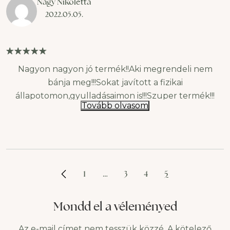
Nagy Nikoletta
2022.05.05.
Nagyon nagyon jó termék!!Aki megrendeli nem
bánja meg!!!Sokat javított a fizikai
állapotomon,gyulladásaimon is!!!Szuper termék!!!
Tovább olvasom
1
…
3
4
5
Mondd el a véleményed
Az e-mail címet nem tesszük közzé.
A kötelező