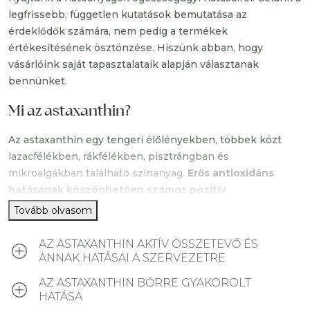
astaxanthin antioxidáns hatásátfokozza, hanem
legfrissebb, független kutatások bemutatása az
önmagában is hozzájárul a sejtvédelemhez.
érdeklődők számára, nem pedig a termékek
A hatóanyagok gélkapszulába vannak árva, ami
értékesítésének ösztönzése. Hiszünk abban, hogy
lehetővé teszi a könnyebb fogyasztást.
vásárlóink saját tapasztalataik alapján választanak
bennünket.
Ha kíváncsi vagy, mit tud pontosan ez a különleges
antioxidáns, és érdekelnek a mögötte álló tudományos
Mi az astaxanthin?
bizonyítékok is, görgess lejjebb a „Tudományos háttér”
részhez!
Az astaxanthin egy tengeri élőlényekben, többek közt
lazacfélékben, rákfélékben, pisztrángban és
mikroalgákban található színanyag.
Erős antioxidáns
hatásának köszönhetően számos pozitív
egészségügyi hatással bír.
Tovább olvasom
Az
astaxanthin
a xantofill karotinoid pigmentet
AZ ASTAXANTHIN AKTÍV ÖSSZETEVŐ ÉS
tartalmazó, egyedülálló molekuláris tulajdonságokkal bír,
ANNAK HATÁSAI A SZERVEZETRE
továbbá a fotoszintézisben is fontos szerepet játszó,
AZ ASTAXANTHIN BŐRRE GYAKOROLT
természetes karotenoid is megtalálható benne.
Mivel
HATÁSA
vízben és zsírban is képes oldódni, így könnyedén