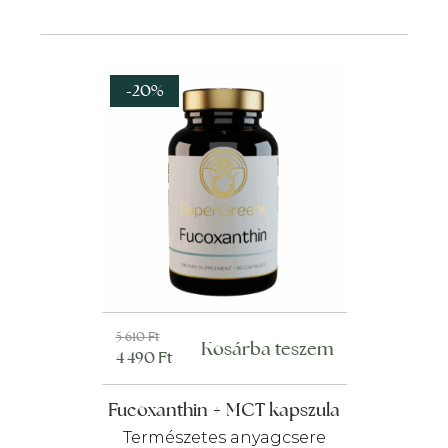
-20%
Original
Current
5 610
Ft
Kosárba teszem
4 490
Ft
price
price
was:
is:
Fucoxanthin + MCT kapszula
5
4
610 Ft.
490 Ft.
Természetes anyagcsere