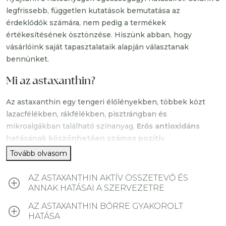
astaxanthin antioxidáns hatásátfokozza, hanem
legfrissebb, független kutatások bemutatása az
önmagában is hozzájárul a sejtvédelemhez.
érdeklődők számára, nem pedig a termékek
A hatóanyagok gélkapszulába vannak árva, ami
értékesítésének ösztönzése. Hiszünk abban, hogy
lehetővé teszi a könnyebb fogyasztást.
vásárlóink saját tapasztalataik alapján választanak
bennünket.
Ha kíváncsi vagy, mit tud pontosan ez a különleges
antioxidáns, és érdekelnek a mögötte álló tudományos
Mi az astaxanthin?
bizonyítékok is, görgess lejjebb a „Tudományos háttér”
részhez!
Az astaxanthin egy tengeri élőlényekben, többek közt
lazacfélékben, rákfélékben, pisztrángban és
mikroalgákban található színanyag.
Erős antioxidáns
hatásának köszönhetően számos pozitív
egészségügyi hatással bír.
Tovább olvasom
Az
astaxanthin
a xantofill karotinoid pigmentet
AZ ASTAXANTHIN AKTÍV ÖSSZETEVŐ ÉS
tartalmazó, egyedülálló molekuláris tulajdonságokkal bír,
ANNAK HATÁSAI A SZERVEZETRE
továbbá a fotoszintézisben is fontos szerepet játszó,
AZ ASTAXANTHIN BŐRRE GYAKOROLT
természetes karotenoid is megtalálható benne.
Mivel
HATÁSA
vízben és zsírban is képes oldódni, így könnyedén