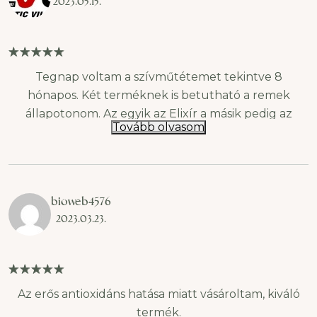
2023.05.15.
Tegnap voltam a szívműtétemet tekintve 8
hónapos. Két terméknek is betutható a remek
állapotonom. Az egyik az Elixír a másik pedig az
Tovább olvasom
Astaxanthin. Volt időm a lábadozásom során
olvasgatni, mérlegelni. Remekül érzem magam,
óriási a vitalitás, amely jellemez. Csak ajánlani tudom
mindenkinek!Egy adag után, egy hónap szünet,
bioweb4576
majd újra! A vérhígító miatt a NSK-SD ® Nattokináz
2023.03.23.
kapszulával kaapcsolatban megvárom a következő
kardiológiai kontrollt. Majd belevágok abba is!
Köszönöm SuperGreens!
Az erős antioxidáns hatása miatt vásároltam, kiváló
termék.