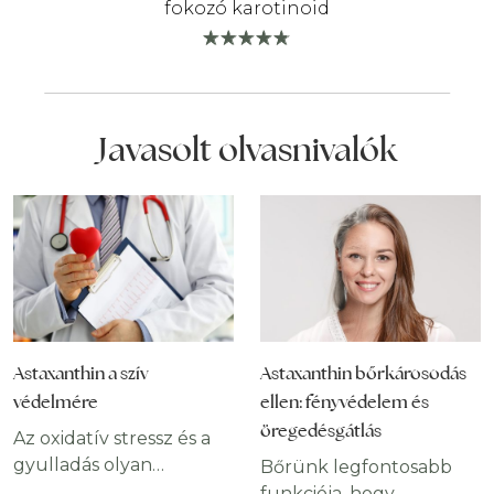
fokozó karotinoid
Javasolt olvasnivalók
Astaxanthin a szív
Astaxanthin bőrkárosodás
védelmére
ellen: fényvédelem és
öregedésgátlás
Az oxidatív stressz és a
gyulladás olyan
Bőrünk legfontosabb
folyamatok, amelyek
funkciója, hogy