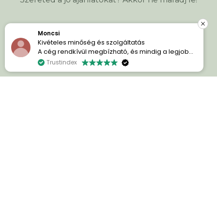
L. Janos
Keresztnév
*
és szolgáltatás
https://supergreens.
allegramix/
gbízható, és mindig a legjobb
a. Az ügyfélszolgálat
Kedves SuperGreens 
Trustindex
ek és mindenben segítenek.
E-mail cím
*
at volt, mindenkinek ajánlom!
nagyon sokat segített
 vásárló leszek a jövőben.
gombátok. Gondoltam
Szeretnék mindenkit b
azt mondom hogy 100%-
panaszaimat de szá
sikerélmény, hogy nem
szednem ami számomr
ÁLTALÁNOS INFORMÁCIÓK
jelent.
Hisztamin gyógyszer n
INFORMÁCIÓK RÓLUNK
tartott tüsszögés vag
tavasszal 90-95 száz
tünetek. Nagyon hálá
HASZNOS INFORMÁCIÓK
Külön köszönet az ügy