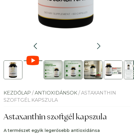
KEZDŐLAP
/
ANTIOXIDÁNSOK
/ ASTAXANTHIN
SZOFTGÉL KAPSZULA
Astaxanthin szoftgél kapszula
A természet egyik legerősebb antioxidánsa