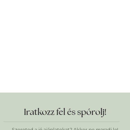
Iratkozz fel és spórolj!
Szereted a jó ajánlatokat? Akkor ne maradj le!