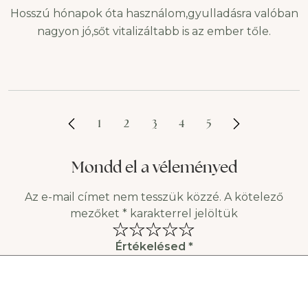
Hosszú hónapok óta használom,gyulladásra valóban
nagyon jó,sőt vitalizáltabb is az ember tőle.
1
2
3
4
5
Mondd el a véleményed
Az e-mail címet nem tesszük közzé.
A kötelező
mezőket
*
karakterrel jelöltük
Értékelésed
*