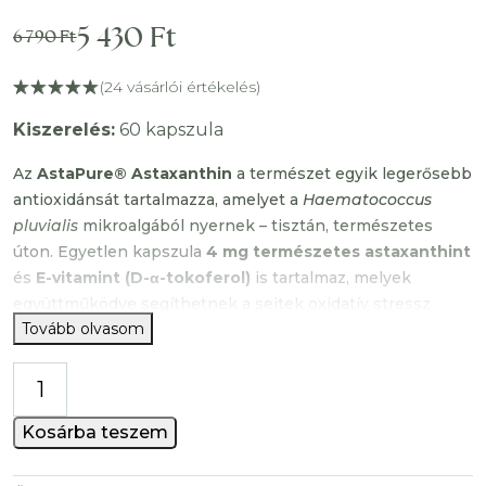
5 430
Ft
6 790
Ft
Original
Current
price
price
(
24
vásárlói értékelés)
was:
is:
Kiszerelés:
60 kapszula
6
5
Az
AstaPure® Astaxanthin
a természet egyik legerősebb
antioxidánsát tartalmazza, amelyet a
Haematococcus
790 Ft.
430 Ft.
pluvialis
mikroalgából nyernek – tisztán, természetes
úton. Egyetlen kapszula
4 mg természetes astaxanthint
és
E-vitamint (D-α-tokoferol)
is tartalmaz, melyek
együttműködve segíthetnek a sejtek oxidatív stressz
Tovább olvasom
elleni védelmében.
Astaxanthin
Mitől különleges?
szoftgél
Az
AstaPure® védjegyzett hatóanyag
természetes
kapszula
Kosárba teszem
Haematococcus pluvialis
mikroalgából származó
mennyiség
asztaxantint tartalmaz, amely
a világ leggazdagabb