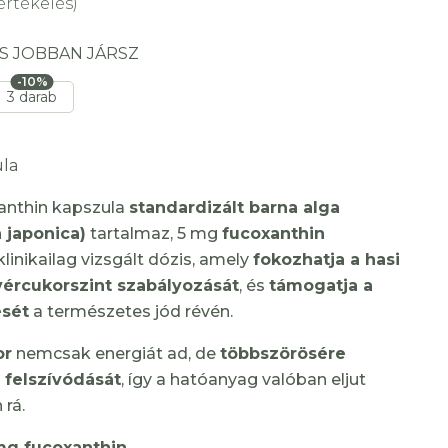
értékelés)
S JOBBAN JÁRSZ
-10%
3 darab
la
anthin kapszula
standardizált barna alga
 japonica)
tartalmaz, 5 mg
fucoxanthin
klinikailag vizsgált dózis, amely
fokozhatja a hasi
vércukorszint szabályozását
, és
támogatja a
sét
a természetes jód révén.
or
nemcsak energiát ad, de
többszörösére
 felszívódását
, így a hatóanyag valóban eljut
 rá.
mg fucoxanthin