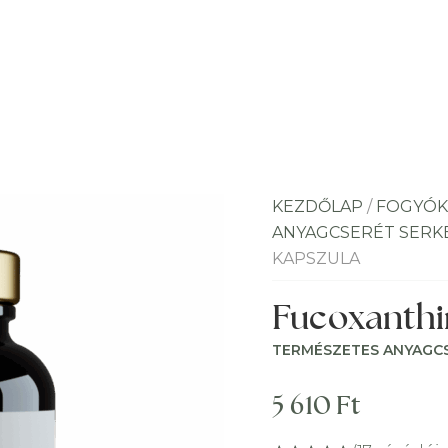
KEZDŐLAP
/
FOGYÓK
ANYAGCSERÉT SERK
KAPSZULA
Fucoxanthi
TERMÉSZETES ANYAGC
5 610
Ft