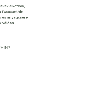
savak alkotnak,
 a Fucoxanthin
s és anyagcsere
kiválóan
THIN?