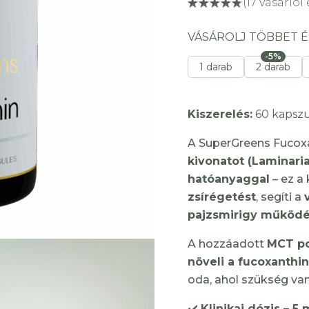
(
17
vásárlói 
VÁSÁROLJ TÖBBET É
-5%
1 darab
2 darab
Kiszerelés:
60 kapszu
A SuperGreens Fucox
kivonatot (Laminaria
hatóanyaggal
– ez a 
zsírégetést
, segíti a
pajzsmirigy működé
A hozzáadott
MCT p
növeli a fucoxanthin
oda, ahol szükség van
✔️
Klinikai dózis
– 5 