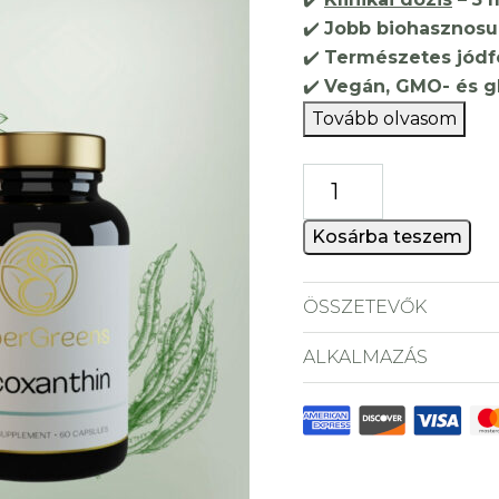
✔️
Jobb biohasznosu
✔️
Természetes jódf
✔️
Vegán, GMO- és 
Tovább olvasom
Fucoxanthin
+
MCT
Kosárba teszem
kapszula
mennyiség
ÖSSZETEVŐK
ALKALMAZÁS