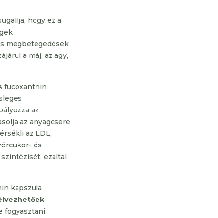
ugallja, hogy ez a
égek
tos megbetegedések
járul a máj, az agy,
A fucoxanthin
esleges
bályozza az
ásolja az anyagcsere
érsékli az LDL,
 vércukor- és
szintézisét, ezáltal
hin kapszula
élvezhetőek
 fogyasztani.