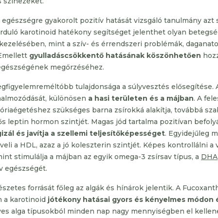
s színezéket.
egészségre gyakorolt pozitív hatását vizsgáló tanulmány azt s
rduló karotinoid hatékony segítséget jelenthet olyan betegs
ezelésében, mint a szív- és érrendszeri problémák, dagana
Emellett
gyulladáscsökkentő hatásának köszönhetően
hozzá
 egészségének megőrzéséhez.
egfigyelemreméltóbb tulajdonsága a súlyvesztés elősegítése. 
elhalmozódását, különösen
a hasi területen és a májban
. A fel
lóriaégetéshez szükséges barna zsírokká alakítja, továbbá sza
ős leptin hormon szintjét. Magas jód tartalma pozitívan befoly
zál és javítja a szellemi teljesítőképességet
. Egyidejűleg m
veli a HDL, azaz a jó koleszterin szintjét. Képes kontrollálni a
mint stimulálja a májban az egyik omega-3 zsírsav típus, a
DHA
ív egészségét.
szetes forrását főleg az algák és hínárok jelentik. A Fucoxant
 a karotinoid
jótékony hatásai gyors és kényelmes módon 
yes alga típusokból minden nap nagy mennyiségben el kellene