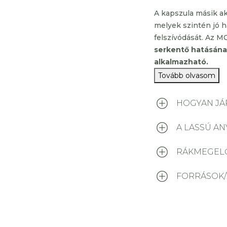
A kapszula másik ak
melyek szintén jó h
felszívódását. Az M
serkentő hatásána
alkalmazható.
Tovább olvasom
HOGYAN JÁ
A LASSÚ A
RÁKMEGELŐ
FORRÁSOK