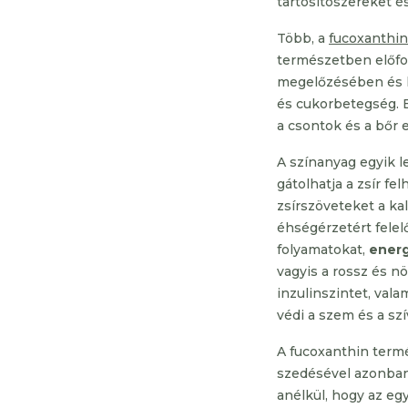
tartósítószereket é
Több, a
fucoxanthin
természetben előfo
megelőzésében és k
és cukorbetegség. 
a csontok és a bőr
A színanyag egyik l
gátolhatja a zsír f
zsírszöveteket a ka
éhségérzetért felel
folyamatokat,
energi
vagyis a rossz és nö
inzulinszintet, vala
védi a szem és a sz
A fucoxanthin termé
szedésével azonban
anélkül, hogy az eg