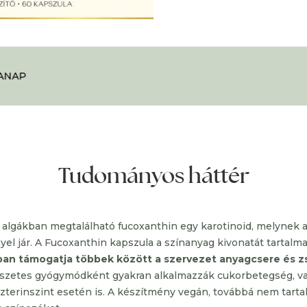
NAP
Tudományos háttér
i algákban megtalálható fucoxanthin egy karotinoid, melynek
el jár. A Fucoxanthin kapszula a színanyag kivonatát tartalm
an támogatja többek között a szervezet anyagcsere és z
szetes gyógymódként gyakran alkalmazzák cukorbetegség, v
zterinszint esetén is. A készítmény vegán, továbbá nem tart