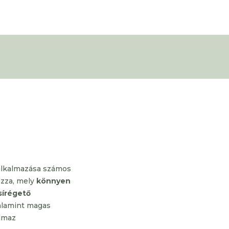
 alkalmazása számos
azza, mely
könnyen
sírégető
alamint magas
almaz