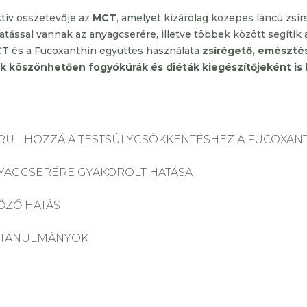
tív összetevője az
MCT
, amelyet kizárólag közepes láncú zsír
atással vannak az anyagcserére, illetve többek között segítik
CT és a Fucoxanthin együttes használata
zsírégető, emészté
k köszönhetően fogyókúrák és diéták kiegészítőjeként is 
RUL HOZZÁ A TESTSÚLYCSÖKKENTÉSHEZ A FUCOXAN
NYAGCSERÉRE GYAKOROLT HATÁSA
ZŐ HATÁS
/TANULMÁNYOK