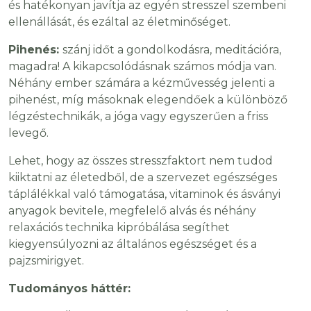
és hatékonyan javítja az egyén stresszel szembeni
ellenállását, és ezáltal az életminőséget.
Pihenés:
szánj időt a gondolkodásra, meditációra,
magadra! A kikapcsolódásnak számos módja van.
Néhány ember számára a kézművesség jelenti a
pihenést, míg másoknak elegendőek a különböző
légzéstechnikák, a jóga vagy egyszerűen a friss
levegő.
Lehet, hogy az összes stresszfaktort nem tudod
kiiktatni az életedből, de a szervezet egészséges
táplálékkal való támogatása, vitaminok és ásványi
anyagok bevitele, megfelelő alvás és néhány
relaxációs technika kipróbálása segíthet
kiegyensúlyozni az általános egészséget és a
pajzsmirigyet.
Tudományos háttér: