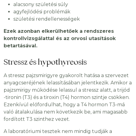
alacsony születési súly
agyfejlődési problémák
születési rendellenességek
Ezek azonban elkerülhetőek a rendszeres
kontrollvizsgálattal és az orvosi utasítások
betartásával.
Stressz és hypothyreosis
A stressz pajzsmirigyre gyakorolt ​​hatása a szervezet
anyagcseréjének lelassításában jelentkezik. Amikor a
pajzsmirigy működése lelassul a stressz alatt, a trijód
-tironin (T3) és a tiroxin (T4) hormon szintje csökken.
Ezenkívül előfordulhat, hogy a T4 hormon T3-má
való átalakulása nem következik be, ami magasabb
fordított T3 szinthez vezet.
A laboratóriumi tesztek nem mindig tudják a