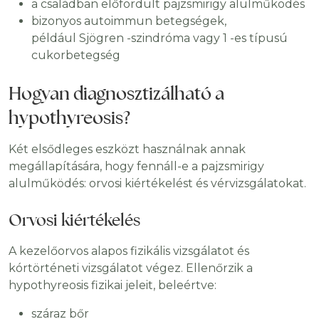
a családban előfordult pajzsmirigy alulműködés
bizonyos autoimmun betegségek,
például Sjögren -szindróma vagy 1 -es típusú
cukorbetegség
Hogyan diagnosztizálható a
hypothyreosis?
Két elsődleges eszközt használnak annak
megállapítására, hogy fennáll-e a pajzsmirigy
alulműködés: orvosi kiértékelést és vérvizsgálatokat.
Orvosi kiértékelés
A kezelőorvos alapos fizikális vizsgálatot és
kórtörténeti vizsgálatot végez. Ellenőrzik a
hypothyreosis fizikai jeleit, beleértve:
száraz bőr