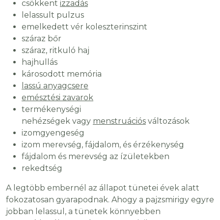
csökkent
izzadás
lelassult pulzus
emelkedett vér koleszterinszint
száraz bőr
száraz, ritkuló haj
hajhullás
károsodott memória
lassú anyagcsere
emésztési zavarok
termékenységi
nehézségek vagy
menstruációs
változások
izomgyengeség
izom merevség, fájdalom, és érzékenység
fájdalom és merevség az ízületekben
rekedtség
A legtöbb embernél az állapot tünetei évek alatt
fokozatosan gyarapodnak. Ahogy a pajzsmirigy egyre
jobban lelassul, a tünetek könnyebben