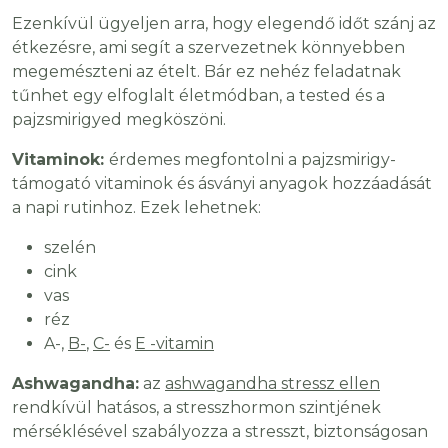
Ezenkívül ügyeljen arra, hogy elegendő időt szánj az
étkezésre, ami segít a szervezetnek könnyebben
megemészteni az ételt. Bár ez nehéz feladatnak
tűnhet egy elfoglalt életmódban, a tested és a
pajzsmirigyed megköszöni.
Vitaminok:
érdemes megfontolni a pajzsmirigy-
támogató vitaminok és ásványi anyagok hozzáadását
a napi rutinhoz. Ezek lehetnek:
szelén
cink
vas
réz
A-,
B-
,
C-
és
E -vitamin
Ashwagandha:
az
ashwagandha stressz ellen
rendkívül hatásos, a stresszhormon szintjének
mérséklésével szabályozza a stresszt, biztonságosan