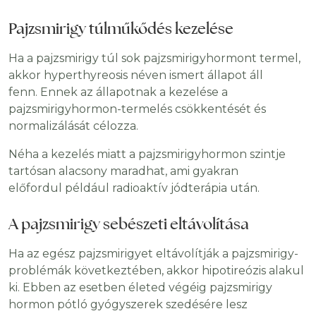
Pajzsmirigy túlműkődés kezelése
Ha a pajzsmirigy túl sok pajzsmirigyhormont termel,
akkor hyperthyreosis néven ismert állapot áll
fenn. Ennek az állapotnak a kezelése a
pajzsmirigyhormon-termelés csökkentését és
normalizálását célozza.
Néha a kezelés miatt a pajzsmirigyhormon szintje
tartósan alacsony maradhat, ami gyakran
előfordul például radioaktív jódterápia után.
A pajzsmirigy sebészeti eltávolítása
Ha az egész pajzsmirigyet eltávolítják a pajzsmirigy-
problémák következtében, akkor hipotireózis alakul
ki. Ebben az esetben életed végéig pajzsmirigy
hormon pótló gyógyszerek szedésére lesz