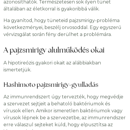
azonosíthatók. Természetesen sok ilyen tünet
általában az életkorral is gyakoribbá válik.
Ha gyanítod, hogy tüneteid pajzsmirigy-probléma
következményei, beszélj orvosoddal. Egy egyszerű
vérvizsgálat során fény derülhet a problémára.
A pajzsmirigy alulműködés okai
A hipotireózis gyakori okait az alábbiakban
ismertetjük.
Hashimoto pajzsmirigy-gyulladás
Az immunrendszert úgy tervezték, hogy megvédje
a szervezet sejtjeit a behatoló baktériumok és
vírusok ellen. Amikor ismeretlen baktériumok vagy
vírusok lépnek be a szervezetbe, az immunrendszer
erre válaszul sejteket küld, hogy elpusztítsa az