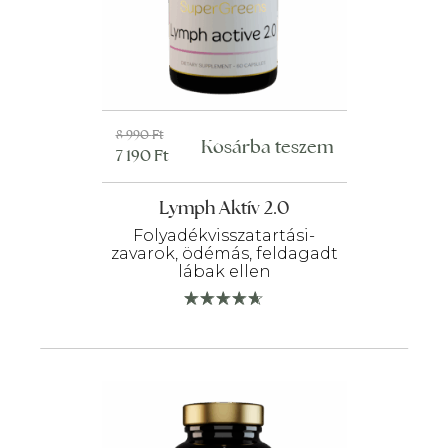
Original
Current
8 990
Ft
Kosárba teszem
7 190
Ft
price
price
was:
is:
Lymph Aktív 2.0
8
7
990 Ft.
190 Ft.
Folyadékvisszatartási-
zavarok, ödémás, feldagadt
lábak ellen