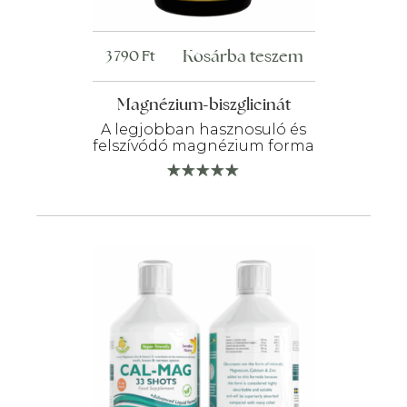
Kosárba teszem
3 790
Ft
Magnézium-biszglicinát
A legjobban hasznosuló és
felszívódó magnézium forma