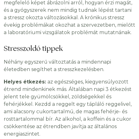
megfelelő képet ábrázolni arról, hogyan érzi magát,
és a gyógyszerek nem mindig tudnak lépést tartani
a stressz okozta változásokkal. A krónikus stressz
évekig problémákat okozhat a szervezetben, mielőtt
a laboratóriumi vizsgálatok problémát mutatnának.
Stresszoldó tippek
Néhány egyszerű változtatás a mindennapi
életedben segíthet a stresszkezelésben.
Helyes étkezés:
az egészséges, kiegyensúlyozott
étrend mindenkinek más. Általában napi 3 étkezést
jelent tele gyümölcsökkel, zöldségekkel és
fehérjékkel. Kezdd a reggelt egy tápláló reggelivel,
ami alacsony cukortartalmú, de magas fehérje- és
rosttartalommal bír. Az alkohol, a koffein és a cukor
csökkentése az étrendben javítja az általános
energiaszintet.