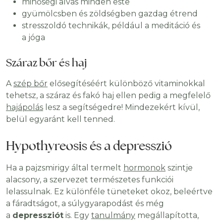
minőségi alvás minden este
gyümölcsben és zöldségben gazdag étrend
stresszoldó technikák, például a meditáció és
a jóga
Száraz bőr és haj
A
szép bőr
elősegítéséért különböző vitaminokkal
tehetsz, a száraz és fakó haj ellen pedig a megfelelő
hajápolás
lesz a segítségedre! Mindezekért kívül,
belül egyaránt kell tenned.
Hypothyreosis és a depresszió
Ha a pajzsmirigy által termelt
hormonok
szintje
alacsony, a szervezet természetes funkciói
lelassulnak. Ez különféle tüneteket okoz, beleértve
a fáradtságot, a súlygyarapodást és még
a
depressziót
is. Egy
tanulmány
megállapította,