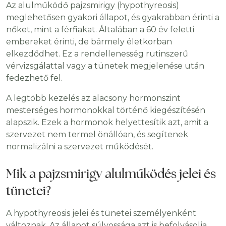
Az alulműködő pajzsmirigy (hypothyreosis)
meglehetősen gyakori állapot, és gyakrabban érinti a
nőket, mint a férfiakat. Általában a 60 év feletti
embereket érinti, de bármely életkorban
elkezdődhet. Ez a rendellenesség rutinszerű
vérvizsgálattal vagy a tünetek megjelenése után
fedezhető fel.
A legtöbb kezelés az alacsony hormonszint
mesterséges hormonokkal történő kiegészítésén
alapszik. Ezek a hormonok helyettesítik azt, amit a
szervezet nem termel önállóan, és segítenek
normalizálni a szervezet működését.
Mik a pajzsmirigy alulműködés jelei és
tünetei?
A hypothyreosis jelei és tünetei személyenként
változnak. Az állapot súlyossága azt is befolyásolja,