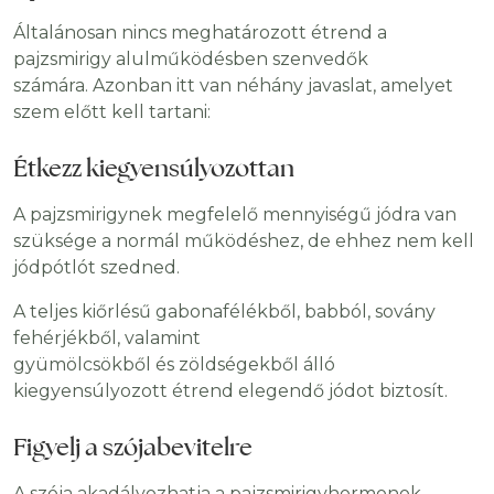
Általánosan nincs meghatározott étrend a
pajzsmirigy alulműködésben szenvedők
számára. Azonban itt van néhány javaslat, amelyet
szem előtt kell tartani:
Étkezz kiegyensúlyozottan
A pajzsmirigynek megfelelő mennyiségű jódra van
szüksége a normál működéshez, de ehhez nem kell
jódpótlót szedned.
A teljes kiőrlésű gabonafélékből, babból, sovány
fehérjékből, valamint
gyümölcsökből és zöldségekből álló
kiegyensúlyozott étrend elegendő jódot biztosít.
Figyelj a szójabevitelre
A szója akadályozhatja a pajzsmirigyhormonok