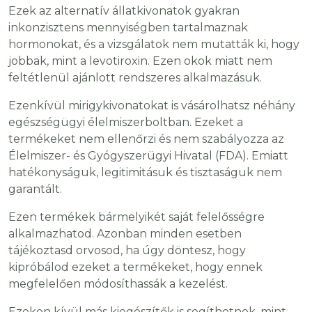
Ezek az alternatív állatkivonatok gyakran
inkonzisztens mennyiségben tartalmaznak
hormonokat, és a vizsgálatok nem mutatták ki, hogy
jobbak, mint a levotiroxin. Ezen okok miatt nem
feltétlenül ajánlott rendszeres alkalmazásuk.
Ezenkívül mirigykivonatokat is vásárolhatsz néhány
egészségügyi élelmiszerboltban. Ezeket a
termékeket nem ellenőrzi és nem szabályozza az
Élelmiszer- és Gyógyszerügyi Hivatal (FDA). Emiatt
hatékonyságuk, legitimitásuk és tisztaságuk nem
garantált.
Ezen termékek bármelyikét saját felelősségre
alkalmazhatod. Azonban minden esetben
tájékoztasd orvosod, ha úgy döntesz, hogy
kipróbálod ezeket a termékeket, hogy ennek
megfelelően módosíthassák a kezelést.
Ezeken kívül más kiegészítők is segíthetnek, mint