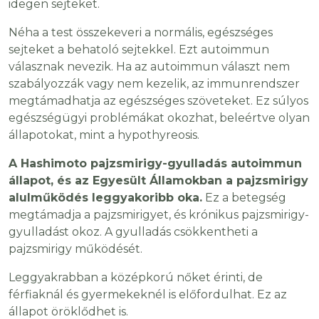
idegen sejteket.
Néha a test összekeveri a normális, egészséges
sejteket a behatoló sejtekkel. Ezt autoimmun
válasznak nevezik. Ha az autoimmun választ nem
szabályozzák vagy nem kezelik, az immunrendszer
megtámadhatja az egészséges szöveteket. Ez súlyos
egészségügyi problémákat okozhat, beleértve olyan
állapotokat, mint a hypothyreosis.
A Hashimoto pajzsmirigy-gyulladás autoimmun
állapot, és az Egyesült Államokban a pajzsmirigy
alulműködés leggyakoribb oka.
Ez a betegség
megtámadja a pajzsmirigyet, és krónikus pajzsmirigy-
gyulladást okoz. A gyulladás csökkentheti a
pajzsmirigy működését.
Leggyakrabban a középkorú nőket érinti, de
férfiaknál és gyermekeknél is előfordulhat. Ez az
állapot öröklődhet is.