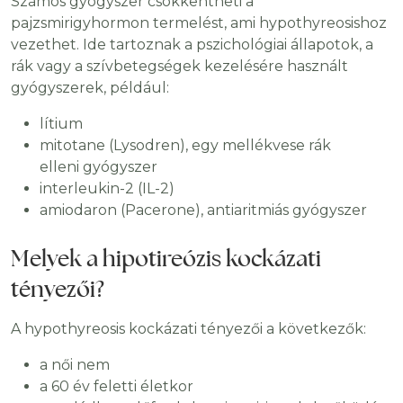
Számos gyógyszer csökkentheti a
pajzsmirigyhormon termelést, ami hypothyreosishoz
vezethet. Ide tartoznak a pszichológiai állapotok, a
rák vagy a szívbetegségek kezelésére használt
gyógyszerek, például:
lítium
mitotane (Lysodren), egy mellékvese rák
elleni gyógyszer
interleukin-2 (IL-2)
amiodaron (Pacerone), antiaritmiás gyógyszer
Melyek a hipotireózis kockázati
tényezői?
A hypothyreosis kockázati tényezői a következők:
a női nem
a 60 év feletti életkor