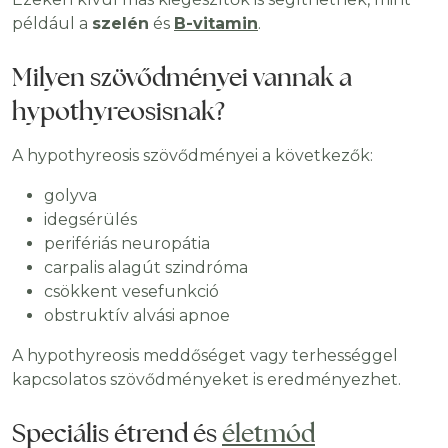
például a
szelén
és
B-vitamin
.
Milyen szövődményei vannak a
hypothyreosisnak?
A hypothyreosis szövődményei a következők:
golyva
idegsérülés
perifériás neuropátia
carpalis alagút szindróma
csökkent vesefunkció
obstruktív alvási apnoe
A hypothyreosis meddőséget vagy terhességgel
kapcsolatos szövődményeket is eredményezhet.
Speciális étrend és
életmód