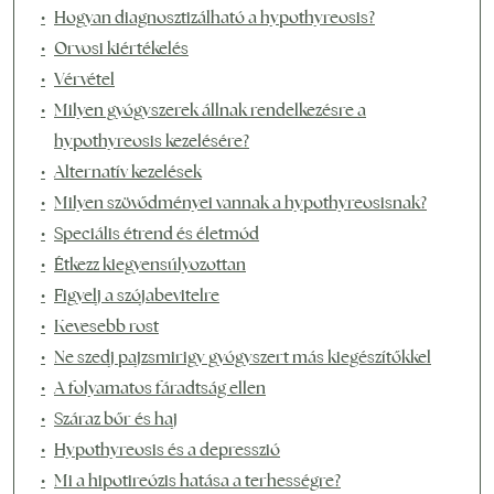
Hogyan diagnosztizálható a hypothyreosis?
Orvosi kiértékelés
Vérvétel
Milyen gyógyszerek állnak rendelkezésre a
hypothyreosis kezelésére?
Alternatív kezelések
Milyen szövődményei vannak a hypothyreosisnak?
Speciális étrend és életmód
Étkezz kiegyensúlyozottan
Figyelj a szójabevitelre
Kevesebb rost
Ne szedj pajzsmirigy gyógyszert más kiegészítőkkel
A folyamatos fáradtság ellen
Száraz bőr és haj
Hypothyreosis és a depresszió
Mi a hipotireózis hatása a terhességre?