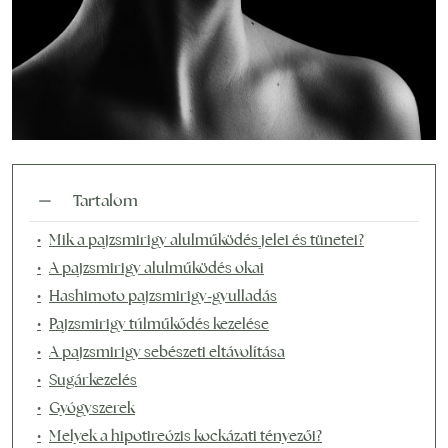
Tartalom
Mik a pajzsmirigy alulműködés jelei és tünetei?
A pajzsmirigy alulműködés okai
Hashimoto pajzsmirigy-gyulladás
Pajzsmirigy túlműkődés kezelése
A pajzsmirigy sebészeti eltávolítása
Sugárkezelés
Gyógyszerek
Melyek a hipotireózis kockázati tényezői?