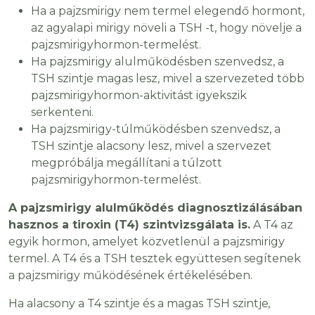
Ha a pajzsmirigy nem termel elegendő hormont,
az agyalapi mirigy növeli a TSH -t, hogy növelje a
pajzsmirigyhormon-termelést.
Ha pajzsmirigy alulműködésben szenvedsz, a
TSH szintje magas lesz, mivel a szervezeted több
pajzsmirigyhormon-aktivitást igyekszik
serkenteni.
Ha pajzsmirigy-túlműködésben szenvedsz, a
TSH szintje alacsony lesz, mivel a szervezet
megpróbálja megállítani a túlzott
pajzsmirigyhormon-termelést.
A pajzsmirigy alulműködés diagnosztizálásában
hasznos a tiroxin (T4) szintvizsgálata is.
A T4 az
egyik hormon, amelyet közvetlenül a pajzsmirigy
termel. A T4 és a TSH tesztek együttesen segítenek
a pajzsmirigy működésének értékelésében.
Ha alacsony a T4 szintje és a magas TSH szintje
,