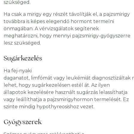
szükséged.
Ha csak a mirigy egy részét távolítják el, a pajzsmirigy
továbbra is képes elegendő hormont termelni
önmagában. A vérvizsgálatok segítenek
meghatározni, hogy mennyi pajzsmirigy-gyógyszerre
lesz szükséged.
Sugárkezelés
Ha fej-nyaki
daganatot, limfómát vagy leukémiát diagnosztizáltak n
lehet, hogy sugárkezelésen estél át. Az ilyen
állapotok kezelésére használt sugárzás lelassíthatja
vagy leállíthatja a pajzsmirigyhormon termelését. Ez
szinte mindig hypothyreosishoz vezet.
Gyógyszerek