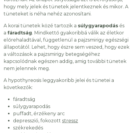
hogy mely jelek és tünetek jelentkeznek és mikor. A
tüneteket is néha nehéz azonosítani.
A korai tünetek közé tartozik a
súlygyarapodás
és
a
fáradtság
. Mindkettő gyakoribbá válik az életkor
előrehaladtával, függetlenül a pajzsmirigy egészségi
állapotától. Lehet, hogy észre sem veszed, hogy ezek
a változások a pajzsmirigy betegségéhez
kapcsolódnak egészen addig, amig további tünetek
nem jelennek meg.
A hypothyreosis leggyakoribb jelei és tünetei a
következők:
fáradtság
súlygyarapodás
puffadt, érzékeny arc
depresszió, fokozott
stressz
székrekedés