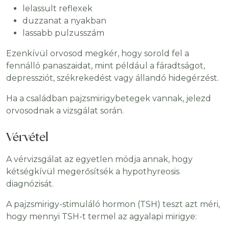
lelassult reflexek
duzzanat a nyakban
lassabb pulzusszám
Ezenkívül orvosod megkér, hogy sorold fel a
fennálló panaszaidat, mint például a fáradtságot,
depressziót, székrekedést vagy állandó hidegérzést.
Ha a családban pajzsmirigybetegek vannak, jelezd
orvosodnak a vizsgálat során.
Vérvétel
A vérvizsgálat az egyetlen módja annak, hogy
kétségkívül megerősítsék a hypothyreosis
diagnózisát.
A pajzsmirigy-stimuláló hormon (TSH) teszt azt méri,
hogy mennyi TSH-t termel az agyalapi mirigye: