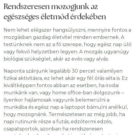
Rendszeresen mozogjunk az
egészséges életmód érdekében
Nem lehet elégszer hangsúlyozni, mennyire fontos a
mozgásban gazdag életvitel minden embernek. A
testünknek nem az a fő szerepe, hogy egész nap ülő
vagy fekvő helyzetben legyen. A mozgás ugyanúgy
biológiai szükséglet, akár az evés vagy alvás.
Naponta szánjunk legalább 30 percet valamilyen
fizikai aktivitásra, ez lehet akár egy fél órás séta is. Ez
kiváltképpen fontos abban az esetben, ha irodai
munkánk van, vagy home office-ban dolgozunk –
ilyenkor hajlamosak vagyunk belemerülni a
munkába és egész nap a laptopot bámulni anélkül,
hogy mozognánk. Természetesen az még jobb, ha
napi rutinunk része a futás, edzőtermi edzés,
csapatsportok, azonban ha rendszeresen