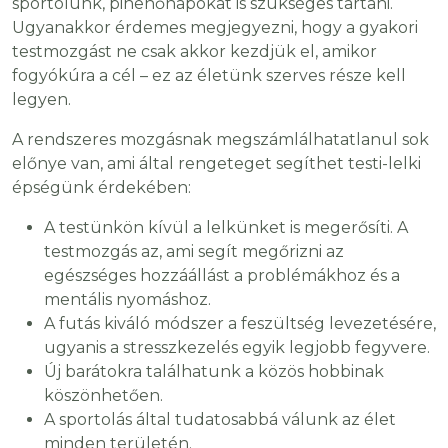
sportolunk, pihenőnapokat is szükséges tartani.
Ugyanakkor érdemes megjegyezni, hogy a gyakori
testmozgást ne csak akkor kezdjük el, amikor
fogyókúra a cél – ez az életünk szerves része kell
legyen.
A rendszeres mozgásnak megszámlálhatatlanul sok
előnye van, ami által rengeteget segíthet testi-lelki
épségünk érdekében:
A testünkön kívül a lelkünket is megerősíti. A
testmozgás az, ami segít megőrizni az
egészséges hozzáállást a problémákhoz és a
mentális nyomáshoz.
A futás kiváló módszer a feszültség levezetésére,
ugyanis a stresszkezelés egyik legjobb fegyvere.
Új barátokra találhatunk a közös hobbinak
köszönhetően.
A sportolás által tudatosabbá válunk az élet
minden területén.