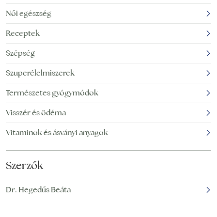
a tünetek pszichológiai
Indiában széles körben
eredetűek –
Női egészség
ismert, és már több mint
ingerlékenynek
3000 éve használják az
Receptek
érezhetjük magunkat,
az energiaszint
nem tudunk eléggé
Szépség
növelésére, illetve a
koncentrálni, és nagyon
koncentráció
aggódhatunk. A stressz
Szuperélelmiszerek
tünetei azonban
Természetes gyógymódok
lehetnek fizikaiak is. A
szorongás
Visszér és ödéma
Vitaminok és ásványi anyagok
Szerzők
Dr. Hegedűs Beáta