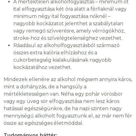
A mértéktelen alkoholfogyasztás – minimum öt
ital elfogyasztása két óra alatt a férfiaknál vagy
minimum négy ital fogyasztása nőknél –
nagyobb kockázatot jelenthet a szabálytalan
vagy remegő szívverésre, amely vérrögökhöz,
stroke-hoz és szívelégtelenséghez vezethet.
Ráadásul az alkoholfogyasztásból származó
összes extra kalória elhízáshoz és a
cukorbetegség kialakulásának nagyobb
kockázatához vezethet.
Mindezek ellenére az alkohol mégsem annyira káros,
mint a dohányzás, de a hangsúly a
mértékletességen van. Néha egy pohár vörösbor
vagy egy üveg sör elfogyasztása nem lesz káros
hatással egészségünkre, de ha napi szinten nagy
mennyiségű alkoholt fogyasztunk el, az már nem fér
össze az egészséges életmóddal.
Tudományos háttér: