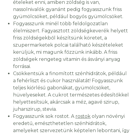
ételeket enni, amiben zöldség is van,
nassolnivalók gyanánt pedig fogyasszunk friss
gyümölcsöket, például bogyós gyümölcsöket.
Fogyasszunk minél több feldolgozatlan
élelmiszert. Fagyasztott zöldségkeverék helyett
friss zöldségekből készítsünk köretet, a
szupermarketek polcai található készételeket
kerüljük, mi magunk főzzünk inkább. A friss
zöldségek rengeteg vitamin és ásványi anyag
forrásai.
Csökkentsük a finomított szénhidrátok, például
a fehérliszt és cukor használatát! Fogyasszunk
teljes kiőrlésű gabonákat, gyümölcsöket,
hüvelyeseket. A cukrot természetes édesítőkkel
helyettesítsük, akárcsak a méz, agavé szirup,
juharszirup, stevia.
Fogyasszunk sok rostot. A
rostok
olyan növényi
eredetű, emészthetetlen szénhidrátok,
amelyeket szervezetünk képtelen lebontani, így