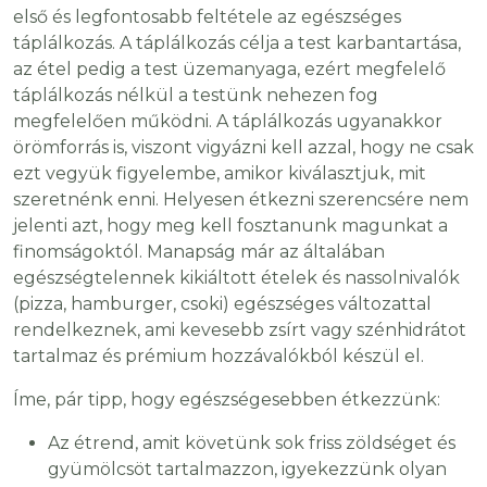
első és legfontosabb feltétele az egészséges
táplálkozás. A táplálkozás célja a test karbantartása,
az étel pedig a test üzemanyaga, ezért megfelelő
táplálkozás nélkül a testünk nehezen fog
megfelelően működni. A táplálkozás ugyanakkor
örömforrás is, viszont vigyázni kell azzal, hogy ne csak
ezt vegyük figyelembe, amikor kiválasztjuk, mit
szeretnénk enni. Helyesen étkezni szerencsére nem
jelenti azt, hogy meg kell fosztanunk magunkat a
finomságoktól. Manapság már az általában
egészségtelennek kikiáltott ételek és nassolnivalók
(pizza, hamburger, csoki) egészséges változattal
rendelkeznek, ami kevesebb zsírt vagy szénhidrátot
tartalmaz és prémium hozzávalókból készül el.
Íme, pár tipp, hogy egészségesebben étkezzünk:
Az étrend, amit követünk sok friss zöldséget és
gyümölcsöt tartalmazzon, igyekezzünk olyan