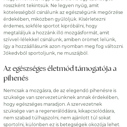
rosszként tekintsük. Ne legyen nyűg, amit
kötelességből csinálunk az egészségünk megőrzése
érdekében, miközben gyűlöljük. Kísérletezni
érdemes, sokféle sportot kipróbálni, hogy
megtaláljuk a hozzánk illő mozgásformát, amit
szívvel-lélekkel csinálunk, amiben örömet lelünk,
így a hozzáállásunk azon nyomban meg fog változni.
Jókedvből sportoljunk, ne muszájból.
Az egészséges életmód támogatója a
pihenés
Nemcsak a mozgásra, de az elegendő pihenésre is
szüksége van szervezetünknek annak érdekében,
hogy egészséges maradjon. A szervezetnek
szüksége van a regenerálódásra, kikapcsolódásra,
nem szabad túlhajszolni, nem ajánlott túl sokat
sportolni, különben ez is betegségek okozója lehet.