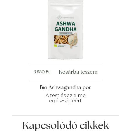
Kosárba teszem
3 880
Ft
Bio Ashwagandha por
A test és az elme
egészségéért
Kapcsolódó cikkek