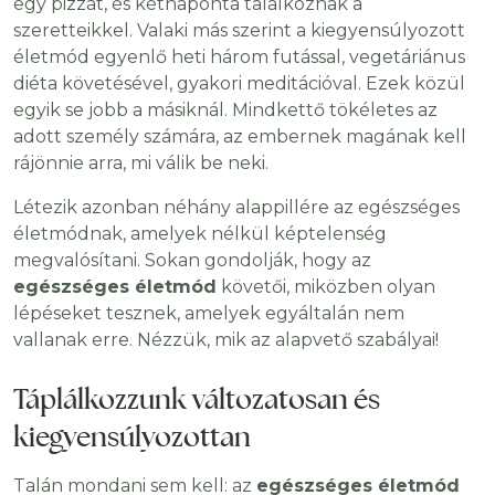
egy pizzát, és kétnaponta találkoznak a
szeretteikkel. Valaki más szerint a kiegyensúlyozott
életmód egyenlő heti három futással, vegetáriánus
diéta követésével, gyakori meditációval. Ezek közül
egyik se jobb a másiknál. Mindkettő tökéletes az
adott személy számára, az embernek magának kell
rájönnie arra, mi válik be neki.
Létezik azonban néhány alappillére az egészséges
életmódnak, amelyek nélkül képtelenség
megvalósítani. Sokan gondolják, hogy az
egészséges életmód
követői, miközben olyan
lépéseket tesznek, amelyek egyáltalán nem
vallanak erre. Nézzük, mik az alapvető szabályai!
Táplálkozzunk változatosan és
kiegyensúlyozottan
Talán mondani sem kell: az
egészséges életmód