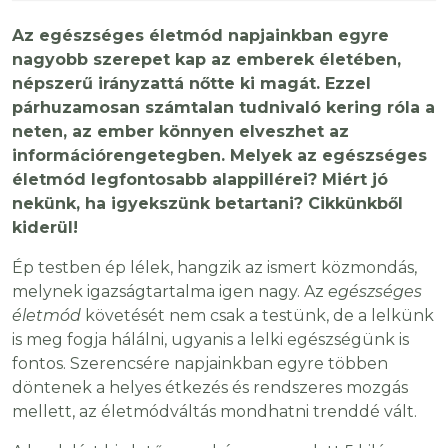
Az egészséges életmód napjainkban egyre
nagyobb szerepet kap az emberek életében,
népszerű irányzattá nőtte ki magát. Ezzel
párhuzamosan számtalan tudnivaló kering róla a
neten, az ember könnyen elveszhet az
információrengetegben. Melyek az egészséges
életmód legfontosabb alappillérei? Miért jó
nekünk, ha igyekszünk betartani? Cikkünkből
kiderül!
Ép testben ép lélek, hangzik az ismert közmondás,
melynek igazságtartalma igen nagy. Az
egészséges
életmód
követését nem csak a testünk, de a lelkünk
is meg fogja hálálni, ugyanis a lelki egészségünk is
fontos. Szerencsére napjainkban egyre többen
döntenek a helyes étkezés és rendszeres mozgás
mellett, az életmódváltás mondhatni trenddé vált.