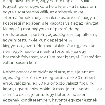
A koplalást hirdető, vagy három nap alatt 5 kiló
fogyást ígérő fogyókúra kora lejárt – a társadalom
egyre tudatosabbá válik, az emberek sokat
informálódnak, mely annak is köszönhető, hogy a
közösségi médiában is felkapottá vált ez az irányzat.
Manapság már nagyon is népszerű dolog
rendszeresen sportolni, egészségesen táplálkozni,
figyelni testünk-lelkünk épségére. A
kiegyensúlyozott életmód kialakítása ugyanakkor
nem egyik napról a másikra történik – ez egy
hosszabb folyamat, sok türelmet igényel. Életmódot
váltani sosem késő!
Nehéz pontos definíciót adni arra, mit is jelent az:
egészségesen élni. Ha megkérdezünk 50 embert
erről, valószínűleg 50 különböző választ fogunk
kapni, ugyanis mindenkinek mást jelent. Vannak, akik
számára ez azt jelenti, hogy hetente hatszor
edzenek konditeremben, havonta egyszer esznek