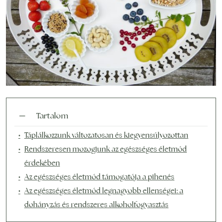
Tartalom
Táplálkozzunk változatosan és kiegyensúlyozottan
Rendszeresen mozogjunk az egészséges életmód
érdekében
Az egészséges életmód támogatója a pihenés
Az egészséges életmód legnagyobb ellenségei: a
dohányzás és rendszeres alkoholfogyasztás