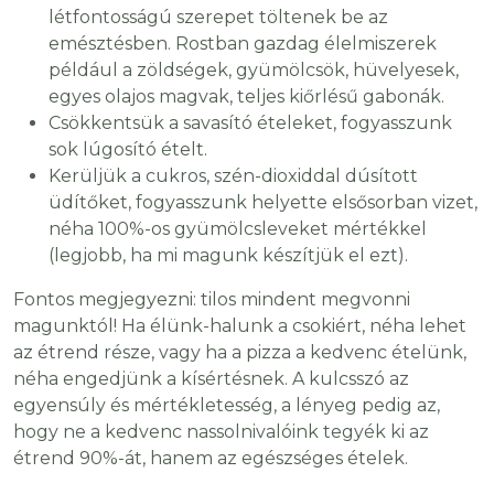
létfontosságú szerepet töltenek be az
emésztésben. Rostban gazdag élelmiszerek
például a zöldségek, gyümölcsök, hüvelyesek,
egyes olajos magvak, teljes kiőrlésű gabonák.
Csökkentsük a savasító ételeket, fogyasszunk
sok lúgosító ételt.
Kerüljük a cukros, szén-dioxiddal dúsított
üdítőket, fogyasszunk helyette elsősorban vizet,
néha 100%-os gyümölcsleveket mértékkel
(legjobb, ha mi magunk készítjük el ezt).
Fontos megjegyezni: tilos mindent megvonni
magunktól! Ha élünk-halunk a csokiért, néha lehet
az étrend része, vagy ha a pizza a kedvenc ételünk,
néha engedjünk a kísértésnek. A kulcsszó az
egyensúly és mértékletesség, a lényeg pedig az,
hogy ne a kedvenc nassolnivalóink tegyék ki az
étrend 90%-át, hanem az egészséges ételek.