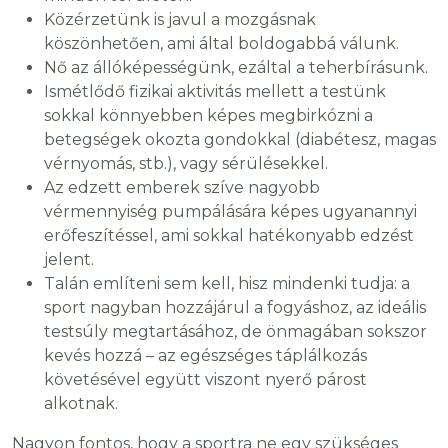
Közérzetünk is javul a mozgásnak
köszönhetően, ami által boldogabbá válunk.
Nő az állóképességünk, ezáltal a teherbírásunk.
Ismétlődő fizikai aktivitás mellett a
testünk
sokkal könnyebben képes megbirkózni a
betegségek okozta gondokkal (diabétesz, magas
vérnyomás, stb.), vagy sérülésekkel.
Az edzett emberek szíve nagyobb
vérmennyiség pumpálására képes ugyanannyi
erőfeszítéssel, ami sokkal hatékonyabb edzést
jelent.
Talán említeni sem kell, hisz mindenki tudja: a
sport nagyban hozzájárul a fogyáshoz, az ideális
testsúly megtartásához, de önmagában sokszor
kevés hozzá – az egészséges táplálkozás
követésével együtt viszont nyerő párost
alkotnak.
Nagyon fontos, hogy a sportra ne egy szükséges