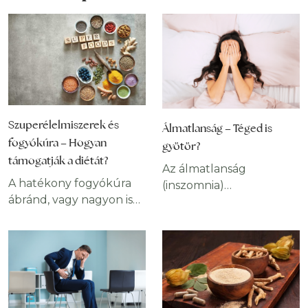
Szuperélelmiszerek és
Álmatlanság – Téged is
fogyókúra – Hogyan
gyötör?
támogatják a diétát?
Az álmatlanság
A hatékony fogyókúra
(inszomnia)
ábránd, vagy nagyon is
egyfajta alvászavar.
valóság? Mi az
Szinte mindenki
utóbbiban hiszünk, mert
tapasztal álmatlanságot
tudjuk, hogy a
időnként. Egyes
szuperélelmiszerek
tényezők, mint a stressz,
segítségével gyorsan és
vagy akár az étrend is
tartósan
befolyásolhatják a