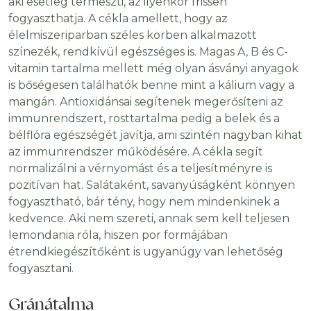
aki esetleg termeszti, az ilyenkor frissen
fogyaszthatja. A cékla amellett, hogy az
élelmiszeriparban széles körben alkalmazott
színezék, rendkívül egészséges is. Magas A, B és C-
vitamin tartalma mellett még olyan ásványi anyagok
is bőségesen találhatók benne mint a kálium vagy a
mangán. Antioxidánsai segítenek megerősíteni az
immunrendszert, rosttartalma pedig a belek és a
bélflóra egészségét javítja, ami szintén nagyban kihat
az immunrendszer működésére. A cékla segít
normalizálni a vérnyomást és a teljesítményre is
pozitívan hat. Salátaként, savanyúságként könnyen
fogyasztható, bár tény, hogy nem mindenkinek a
kedvence. Aki nem szereti, annak sem kell teljesen
lemondania róla, hiszen por formájában
étrendkiegészítőként is ugyanúgy van lehetőség
fogyasztani.
Gránátalma