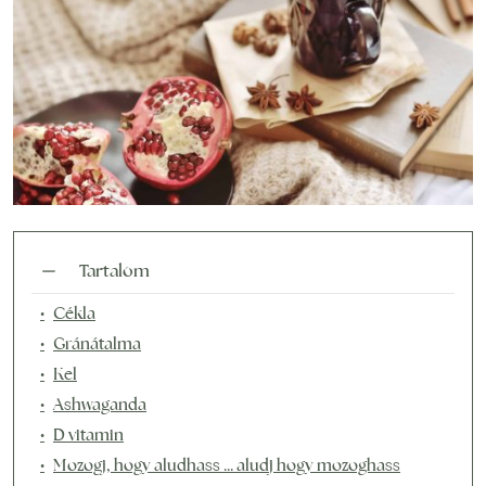
Tartalom
Cékla
Gránátalma
Kel
Ashwaganda
D vitamin
Mozogj, hogy aludhass … aludj hogy mozoghass