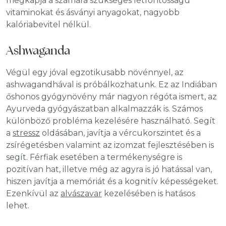
megkapja a számára szükséges létfontosságú
vitaminokat és ásványi anyagokat, nagyobb
kalóriabevitel nélkül.
Ashwaganda
Végül egy jóval egzotikusabb növénnyel, az
ashwagandhával is próbálkozhatunk. Ez az Indiában
őshonos gyógynövény már nagyon régóta ismert, az
Ayurveda gyógyászatban alkalmazzák is. Számos
különböző probléma kezelésére használható. Segít
a
stressz
oldásában, javítja a vércukorszintet és a
zsírégetésben valamint az izomzat fejlesztésében is
segít. Férfiak esetében a termékenységre is
pozitívan hat, illetve még az agyra is jó hatással van,
hiszen javítja a memóriát és a kognitív képességeket.
Ezenkívül az
alvászavar
kezelésében is hatásos
lehet.