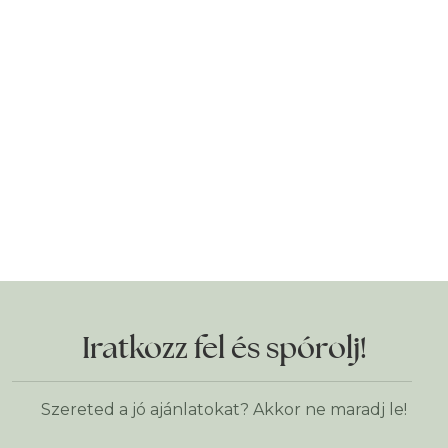
Iratkozz fel és spórolj!
Szereted a jó ajánlatokat? Akkor ne maradj le!