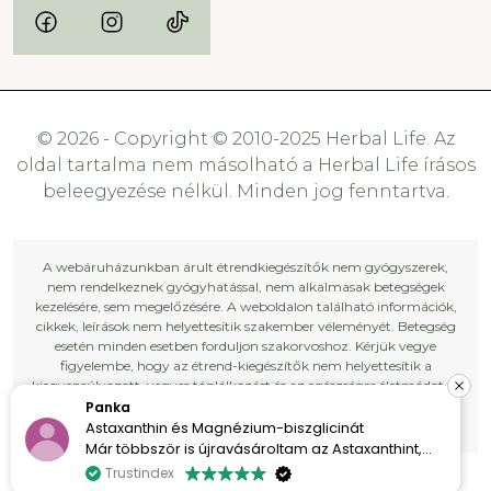
© 2026 - Copyright © 2010-2025 Herbal Life. Az
oldal tartalma nem másolható a Herbal Life írásos
beleegyezése nélkül. Minden jog fenntartva.
A webáruházunkban árult étrendkiegészítők nem gyógyszerek,
nem rendelkeznek gyógyhatással, nem alkalmasak betegségek
kezelésére, sem megelőzésére. A weboldalon található információk,
cikkek, leírások nem helyettesítik szakember véleményét. Betegség
esetén minden esetben forduljon szakorvoshoz. Kérjük vegye
figyelembe, hogy az étrend-kiegészítők nem helyettesítik a
kiegyensúlyozott, vegyes táplálkozást és az egészséges életmódot. A
kockázatok és mellékhatások elkerülése végett kérje ki háziorvosa,
Panka
kezelőorvosa vagy gyógyszerésze tanácsát.
Astaxanthin és Magnézium-biszglicinát
Már többször is újravásároltam az Astaxanthint,
mert egyszerűen imádom a hatását. A bőröm
Trustindex
sokkal szebb és ragyogóbb.