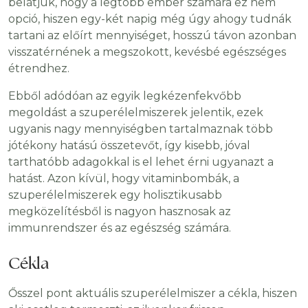
belátjuk, hogy a legtöbb ember számára ez nem
opció, hiszen egy-két napig még úgy ahogy tudnák
tartani az előírt mennyiséget, hosszú távon azonban
visszatérnének a megszokott, kevésbé egészséges
étrendhez.
Ebből adódóan az egyik legkézenfekvőbb
megoldást a szuperélelmiszerek jelentik, ezek
ugyanis nagy mennyiségben tartalmaznak több
jótékony hatású összetevőt, így kisebb, jóval
tarthatóbb adagokkal is el lehet érni ugyanazt a
hatást. Azon kívül, hogy vitaminbombák, a
szuperélelmiszerek egy holisztikusabb
megközelítésből is nagyon hasznosak az
immunrendszer és az egészség számára.
Cékla
Ősszel pont aktuális szuperélelmiszer a cékla, hiszen