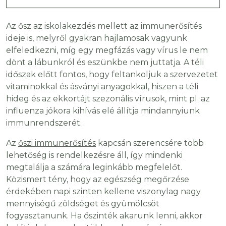
Az ősz az iskolakezdés mellett az immunerősítés
ideje is, melyről gyakran hajlamosak vagyunk
elfeledkezni, míg egy megfázás vagy vírus le nem
dönt a lábunkról és eszünkbe nem juttatja. A téli
időszak előtt fontos, hogy feltankoljuk a szervezetet
vitaminokkal és ásványi anyagokkal, hiszen a téli
hideg és az ekkortájt szezonális vírusok, mint pl. az
influenza jókora kihívás elé állítja mindannyiunk
immunrendszerét.
Az
őszi immunerősítés
kapcsán szerencsére több
lehetőség is rendelkezésre áll, így mindenki
megtalálja a számára leginkább megfelelőt.
Közismert tény, hogy az egészség megőrzése
érdekében napi szinten kellene viszonylag nagy
mennyiségű zöldséget és gyümölcsöt
fogyasztanunk. Ha őszinték akarunk lenni, akkor