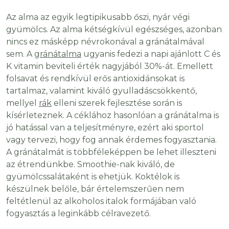
Az alma az egyik legtipikusabb őszi, nyár végi
gyümölcs. Az alma kétségkívül egészséges, azonban
nincs ez másképp névrokonával a gránátalmával
sem. A
gránátalma
ugyanis fedezi a napi ajánlott C és
K vitamin beviteli érték nagyjából 30%-át. Emellett
folsavat és rendkívül erős antioxidánsokat is
tartalmaz, valamint kiváló gyulladáscsökkentő,
mellyel
rák
elleni szerek fejlesztése során is
kísérleteznek. A céklához hasonlóan a gránátalma is
jó hatással van a teljesítményre, ezért aki sportol
vagy tervezi, hogy fog annak érdemes fogyasztania.
A gránátalmát is többféleképpen be lehet illeszteni
az étrendünkbe. Smoothie-nak kiváló, de
gyümölcssalátaként is ehetjük. Koktélok is
készülnek belőle, bár értelemszerűen nem
feltétlenül az alkoholos italok formájában való
fogyasztás a leginkább célravezető.