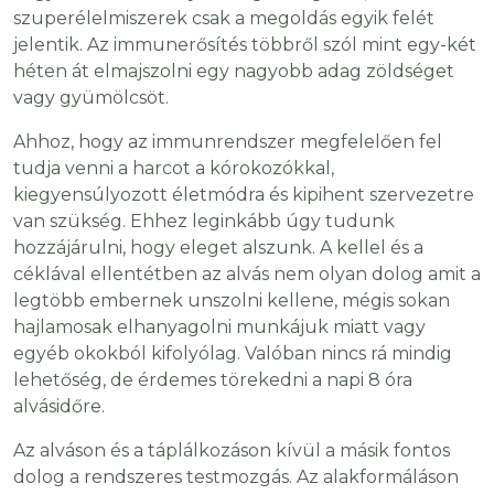
szuperélelmiszerek csak a megoldás egyik felét
jelentik. Az immunerősítés többről szól mint egy-két
héten át elmajszolni egy nagyobb adag zöldséget
vagy gyümölcsöt.
Ahhoz, hogy az immunrendszer megfelelően fel
tudja venni a harcot a kórokozókkal,
kiegyensúlyozott életmódra és kipihent szervezetre
van szükség. Ehhez leginkább úgy tudunk
hozzájárulni, hogy eleget alszunk. A kellel és a
céklával ellentétben az alvás nem olyan dolog amit a
legtöbb embernek unszolni kellene, mégis sokan
hajlamosak elhanyagolni munkájuk miatt vagy
egyéb okokból kifolyólag. Valóban nincs rá mindig
lehetőség, de érdemes törekedni a napi 8 óra
alvásidőre.
Az alváson és a táplálkozáson kívül a másik fontos
dolog a rendszeres testmozgás. Az alakformáláson