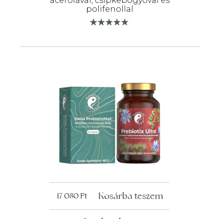
acerolával, csipkebogyóval és
polifenollal
Kosárba teszem
17 080
Ft