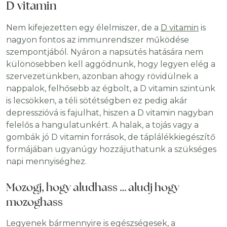
D vitamin
Nem kifejezetten egy élelmiszer, de a
D vitamin
is
nagyon fontos az immunrendszer működése
szempontjából. Nyáron a napsütés hatására nem
különösebben kell aggódnunk, hogy legyen elég a
szervezetünkben, azonban ahogy rövidülnek a
nappalok, felhősebb az égbolt, a D vitamin szintünk
is lecsökken, a téli sötétségben ez pedig akár
depresszióvá is fajulhat, hiszen a D vitamin nagyban
felelős a hangulatunkért. A halak, a tojás vagy a
gombák jó D vitamin források, de táplálékkiegészítő
formájában ugyanúgy hozzájuthatunk a szükséges
napi mennyiséghez.
Mozogj, hogy aludhass … aludj hogy
mozoghass
Legyenek bármennyire is egészségesek, a