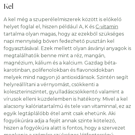
Kel
A kel még a szuperélelmiszerek között is előkelő
helyet foglal el, hiszen például A, K és
C-vitamin
tartalma olyan magas, hogy az ezekből szükséges
napi mennyiség bőven fedezhető pusztán kel
fogyasztásával. Ezek mellett olyan ásványi anyagok is
megtalálhatók benne mint a réz, mangán,
magnézium, kálium és a kalcium. Gazdag béta-
karotinban, polifenolokban és flavonoidokban
melyek mind nagyon jó antioxidánsok. Szintén segít
helyreállítani a vérnyomást, csökkenti a
koleszterinszintet, gyulladáscsökkentő valamint a
vírusok elleni küzdelemben is hatékony. Mivel a kel
alacsony kalóriatartalmú és tele van vitaminnal, ez az
egyik legtáplálóbb étel amit csak ehetünk. Aki
fogyókúrára adja a fejét annak szinte kötelező,
hiszen a fogyókúra alatt is fontos, hogy a szervezet