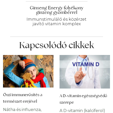
Ginseng Energy folyékony
ginzeng gyömbérrel
Immunstimuláló és közérzet
javító vitamin komplex
Kapcsolódó cikkek
Őszi immunerősítés a
A D-vitamin egészségvédő
természet erejével
szerepe
Nátha és influenza,
A D-vitamin (kalciferol)