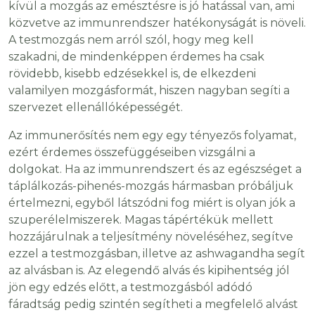
kívül a mozgás az emésztésre is jó hatással van, ami
közvetve az immunrendszer hatékonyságát is növeli.
A testmozgás nem arról szól, hogy meg kell
szakadni, de mindenképpen érdemes ha csak
rövidebb, kisebb edzésekkel is, de elkezdeni
valamilyen mozgásformát, hiszen nagyban segíti a
szervezet ellenállóképességét.
Az immunerősítés nem egy egy tényezős folyamat,
ezért érdemes összefüggéseiben vizsgálni a
dolgokat. Ha az immunrendszert és az egészséget a
táplálkozás-pihenés-mozgás hármasban próbáljuk
értelmezni, egyből látszódni fog miért is olyan jók a
szuperélelmiszerek. Magas tápértékük mellett
hozzájárulnak a teljesítmény növeléséhez, segítve
ezzel a testmozgásban, illetve az ashwagandha segít
az alvásban is. Az elegendő alvás és kipihentség jól
jön egy edzés előtt, a testmozgásból adódó
fáradtság pedig szintén segítheti a megfelelő alvást