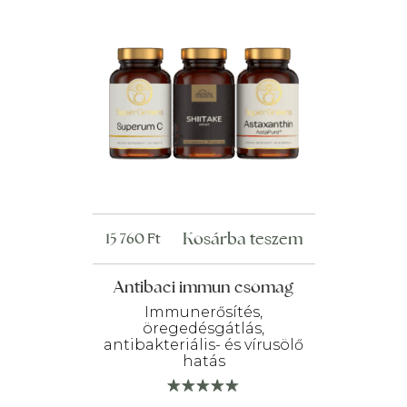
Kosárba teszem
15 760
Ft
Antibaci immun csomag
Immunerősítés,
öregedésgátlás,
antibakteriális- és vírusölő
hatás