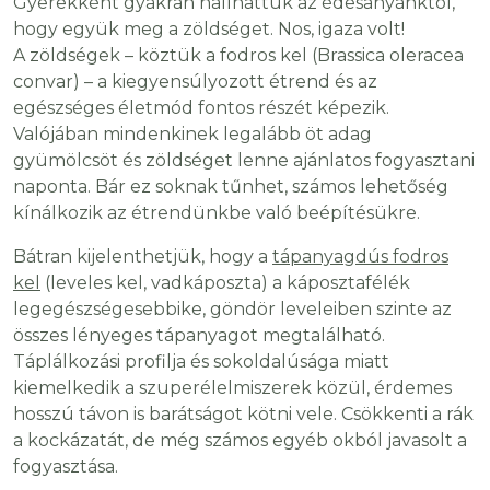
Gyerekként gyakran hallhattuk az édesanyánktól,
hogy együk meg a zöldséget. Nos, igaza volt!
A zöldségek – köztük a fodros kel (Brassica oleracea
convar) – a kiegyensúlyozott étrend és az
egészséges életmód fontos részét képezik.
Valójában mindenkinek legalább öt adag
gyümölcsöt és zöldséget lenne ajánlatos fogyasztani
naponta. Bár ez soknak tűnhet, számos lehetőség
kínálkozik az étrendünkbe való beépítésükre.
Bátran kijelenthetjük, hogy a
tápanyagdús fodros
kel
(leveles kel, vadkáposzta) a káposztafélék
legegészségesebbike, göndör leveleiben szinte az
összes lényeges tápanyagot megtalálható.
Táplálkozási profilja és sokoldalúsága miatt
kiemelkedik a szuperélelmiszerek közül, érdemes
hosszú távon is barátságot kötni vele. Csökkenti a rák
a kockázatát, de még számos egyéb okból javasolt a
fogyasztása.