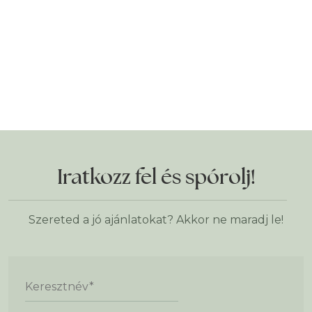
Iratkozz fel és spórolj!
Szereted a jó ajánlatokat? Akkor ne maradj le!
Keresztnév
*