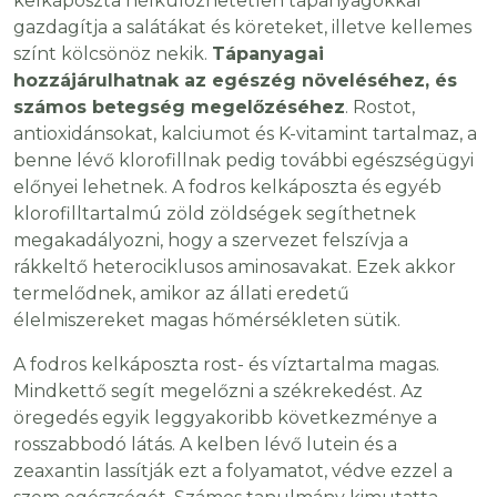
kelkáposzta nélkülözhetetlen tápanyagokkal
gazdagítja a salátákat és köreteket, illetve kellemes
színt kölcsönöz nekik.
Tápanyagai
hozzájárulhatnak az egészég növeléséhez, és
számos betegség megelőzéséhez
. Rostot,
antioxidánsokat, kalciumot és K-vitamint tartalmaz, a
benne lévő klorofillnak pedig további egészségügyi
előnyei lehetnek. A fodros kelkáposzta és egyéb
klorofilltartalmú zöld zöldségek segíthetnek
megakadályozni, hogy a szervezet felszívja a
rákkeltő heterociklusos aminosavakat. Ezek akkor
termelődnek, amikor az állati eredetű
élelmiszereket magas hőmérsékleten sütik.
A fodros kelkáposzta rost- és víztartalma magas.
Mindkettő segít megelőzni a székrekedést. Az
öregedés egyik leggyakoribb következménye a
rosszabbodó látás. A kelben lévő lutein és a
zeaxantin lassítják ezt a folyamatot, védve ezzel a