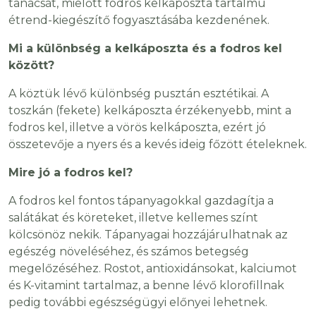
tanácsát, mielőtt fodros kelkáposzta tartalmú
étrend-kiegészítő fogyasztásába kezdenének.
Mi a különbség a kelkáposzta és a fodros kel
között?
A köztük lévő különbség pusztán esztétikai. A
toszkán (fekete) kelkáposzta érzékenyebb, mint a
fodros kel, illetve a vörös kelkáposzta, ezért jó
összetevője a nyers és a kevés ideig főzött ételeknek.
Mire jó a fodros kel?
A fodros kel fontos tápanyagokkal gazdagítja a
salátákat és köreteket, illetve kellemes színt
kölcsönöz nekik. Tápanyagai hozzájárulhatnak az
egészég növeléséhez, és számos betegség
megelőzéséhez. Rostot, antioxidánsokat, kalciumot
és K-vitamint tartalmaz, a benne lévő klorofillnak
pedig további egészségügyi előnyei lehetnek.