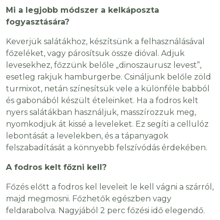
Mi a legjobb módszer a kelkáposzta
fogyasztására?
Keverjük salátákhoz, készítsünk a felhasználásával
főzeléket, vagy párosítsuk össze dióval. Adjuk
levesekhez, főzzünk belőle „dinoszaurusz levest”,
esetleg rakjuk hamburgerbe. Csináljunk belőle zöld
turmixot, netán színesítsük vele a különféle babból
és gabonából készült ételeinket. Ha a fodros kelt
nyers salátákban használjuk, masszírozzuk meg,
nyomkodjuk át kissé a leveleket. Ez segíti a cellulóz
lebontását a levelekben, és a tápanyagok
felszabadítását a könnyebb felszívódás érdekében.
A fodros kelt főzni kell?
Főzés előtt a fodros kel leveleit le kell vágni a szárról,
majd megmosni. Főzhetők egészben vagy
feldarabolva. Nagyjából 2 perc főzési idő elegendő.