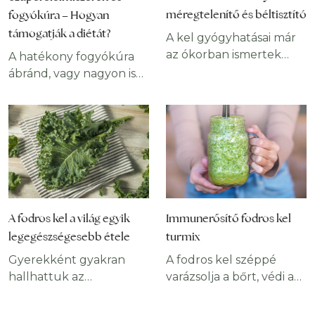
méregtelenítő és béltisztító
fogyókúra – Hogyan
támogatják a diétát?
A kel gyógyhatásai már
az ókorban ismertek
A hatékony fogyókúra
voltak. Eleinte
ábránd, vagy nagyon is
elsősorban emésztési
valóság? Mi az
panaszok megelőzésére,
utóbbiban hiszünk, mert
majd a középkorban
tudjuk, hogy a
skorbut ellen, és légúti
szuperélelmiszerek
megbetegedések
segítségével gyorsan és
tüneteinek enyhítésére
tartósan
fogyasztották.
megszabadulhatunk a
Sokoldalúságát mutatja,
felszaladt kilóktól. És,
A fodros kel a világ egyik
Immunerősítő fodros kel
hogy ezen kívül segít
ami a legjobb, a
legegészségesebb étele
turmix
elkerülni és kezelni a
szuperélelmiszer diéta
szívbetegségeket, a
egyáltalán nem
Gyerekként gyakran
A fodros kel széppé
magas vérnyomást,
megterhelő, játszi
hallhattuk az
varázsolja a bőrt, védi a
egyes daganatokat és a
könnyedséggel
édesanyánktól, hogy
csontokat, javítja a látást,
szürkehályogot.
kivitelezhető Egy apró
együk meg a zöldséget.
és hozzájárul a diéták