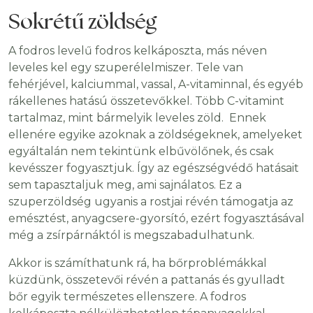
Sokrétű zöldség
A fodros levelű fodros kelkáposzta, más néven
leveles kel egy szuperélelmiszer. Tele van
fehérjével, kalciummal, vassal, A-vitaminnal, és egyéb
rákellenes hatású összetevőkkel. Több C-vitamint
tartalmaz, mint bármelyik leveles zöld. Ennek
ellenére egyike azoknak a zöldségeknek, amelyeket
egyáltalán nem tekintünk elbűvölőnek, és csak
kevésszer fogyasztjuk. Így az egészségvédő hatásait
sem tapasztaljuk meg, ami sajnálatos. Ez a
szuperzöldség ugyanis a rostjai révén támogatja az
emésztést, anyagcsere-gyorsító, ezért fogyasztásával
még a zsírpárnáktól is megszabadulhatunk.
Akkor is számíthatunk rá, ha bőrproblémákkal
küzdünk, összetevői révén a pattanás és gyulladt
bőr egyik természetes ellenszere. A fodros