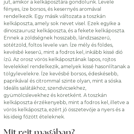
jut, amikor a kelkáposztára gondolunk. Levele
fényes, íze borsos, és kesernyés aromával
rendelkezik. Egy másik változata a toszkán
kelkáposzta, amely sok nevet visel. Ezek egyike a
dinoszaurusz kelkáposzta, és a fekete kelkáposzta.
Ennek a zöldségnek hosszabb, lándzsaszerű,
sötétzöld, foltos levele van. Íze mély és földes,
kevésbé keserű, mint a fodros kel, inkább kissé dió
ízű. Az orosz vörös kelkáposztának lapos, rojtos
levelekkel rendelkezik, amelyek kissé hasonlítanak a
tölgylevelekre. Íze kevésbé borsos, édeskésebb,
paprikával és citrommal szinte olyan, mint a sóska.
Ideális salátákhoz, szendvicsekhez,
gyümölcslevekhez és köretként. A toszkán
kelkáposzta érzékenyebb, mint a fodros kel, illetve a
vörös kelkáposzta, ezért jó összetevője a nyers és a
kis ideig főzött ételeknek.
Mit rejt magában?