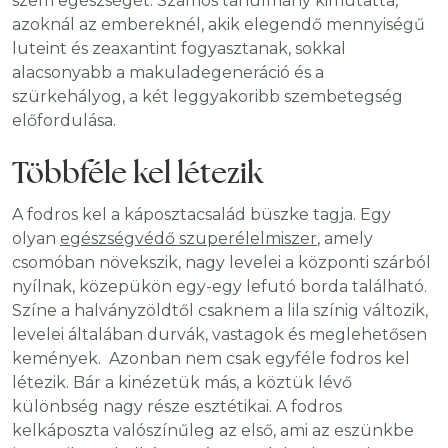
szem egészségét. Számos tanulmány kimutatta,
azoknál az embereknél, akik elegendő mennyiségű
luteint és zeaxantint fogyasztanak, sokkal
alacsonyabb a makuladegeneráció és a
szürkehályog, a két leggyakoribb szembetegség
előfordulása.
Többféle kel létezik
A fodros kel a káposztacsalád büszke tagja. Egy
olyan
egészségvédő szuperélelmiszer
, amely
csomóban növekszik, nagy levelei a központi szárból
nyílnak, közepükön egy-egy lefutó borda található.
Színe a halványzöldtől csaknem a lila színig változik,
levelei általában durvák, vastagok és meglehetősen
kemények. Azonban nem csak egyféle fodros kel
létezik. Bár a kinézetük más, a köztük lévő
különbség nagy része esztétikai. A fodros
kelkáposzta valószínűleg az első, ami az eszünkbe