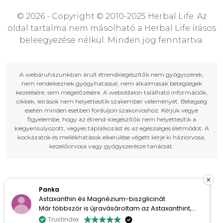
© 2026 - Copyright © 2010-2025 Herbal Life. Az
oldal tartalma nem másolható a Herbal Life írásos
beleegyezése nélkül. Minden jog fenntartva.
A webáruházunkban árult étrendkiegészítők nem gyógyszerek,
nem rendelkeznek gyógyhatással, nem alkalmasak betegségek
kezelésére, sem megelőzésére. A weboldalon található információk,
cikkek, leírások nem helyettesítik szakember véleményét. Betegség
esetén minden esetben forduljon szakorvoshoz. Kérjük vegye
figyelembe, hogy az étrend-kiegészítők nem helyettesítik a
kiegyensúlyozott, vegyes táplálkozást és az egészséges életmódot. A
kockázatok és mellékhatások elkerülése végett kérje ki háziorvosa,
kezelőorvosa vagy gyógyszerésze tanácsát.
Panka
Astaxanthin és Magnézium-biszglicinát
Már többször is újravásároltam az Astaxanthint,
mert egyszerűen imádom a hatását. A bőröm
Trustindex