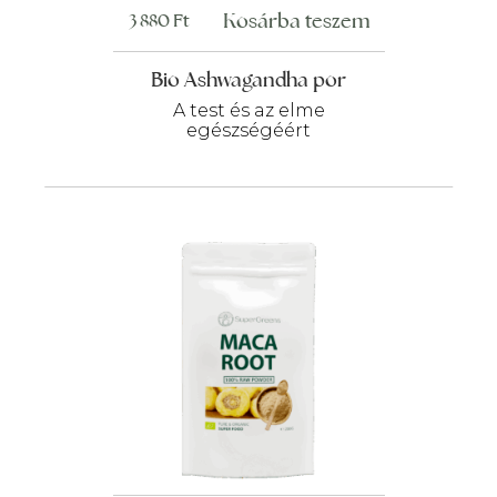
Kosárba teszem
3 880
Ft
Bio Ashwagandha por
A test és az elme
egészségéért