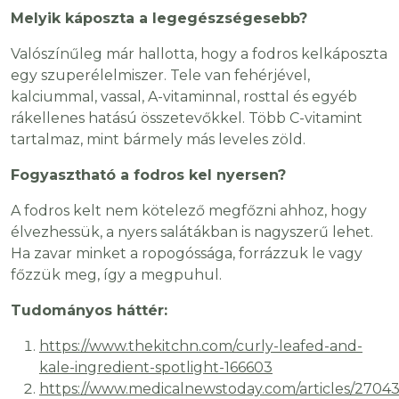
Melyik káposzta a legegészségesebb?
Valószínűleg már hallotta, hogy a fodros kelkáposzta
egy szuperélelmiszer. Tele van fehérjével,
kalciummal, vassal, A-vitaminnal, rosttal és egyéb
rákellenes hatású összetevőkkel. Több C-vitamint
tartalmaz, mint bármely más leveles zöld.
Fogyasztható a fodros kel nyersen?
A fodros kelt nem kötelező megfőzni ahhoz, hogy
élvezhessük, a nyers salátákban is nagyszerű lehet.
Ha zavar minket a ropogóssága, forrázzuk le vagy
főzzük meg, így a megpuhul.
Tudományos háttér:
https://www.thekitchn.com/curly-leafed-and-
kale-ingredient-spotlight-166603
https://www.medicalnewstoday.com/articles/2704