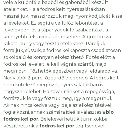
vele a különféle babból és gabonából készült
ételeinket. Ha a fodros kelt nyers salátákban
használjuk, masszírozzuk meg, nyomkodjuk át kissé
a leveleket. Ez segíti a cellulóz lebontását a
levelekben, és a tápanyagok felszabadítását a
könnyebb felszívódás érdekében. Adjuk hozzá
rakott, curry vagy tészta ételekhez. Pároljuk,
forraljuk, süssük, a fodros kelkáposzta csodálatosan
sokoldalú és könnyen elkészíthető. Főzés előtt a
fodros kel leveleit le kell vágni a szárról, majd
megmosni. Főzhetők egészben vagy feldarabolva.
Nagyjából 2 perc főzési idő elegendő. A fodros kelt
nem kötelező megfőzni, nyers salátákban is
nagyszerű lehet. Ha zavar minket a ropogóssága,
forrázzuk le vagy főzzük meg, így a megpuhul.
Akinek nincs kedve vagy ideje az elkészítésével
foglalkozni, annak számára ideális választás a
bio
fodros kel por
. Belekeverhetjük turmixokba,
készíthetünk a
fodros kel por
segítségével