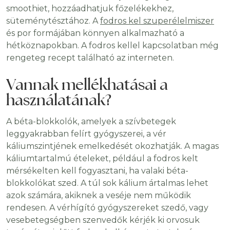
smoothiet, hozzáadhatjuk főzelékekhez,
süteménytésztához. A
fodros kel szuperélelmiszer
és por formájában könnyen alkalmazható a
hétköznapokban. A fodros kellel kapcsolatban még
rengeteg recept található az interneten.
Vannak mellékhatásai a
használatának?
A béta-blokkolók, amelyek a szívbetegek
leggyakrabban felírt gyógyszerei, a vér
káliumszintjének emelkedését okozhatják. A magas
káliumtartalmú ételeket, például a fodros kelt
mérsékelten kell fogyasztani, ha valaki béta-
blokkolókat szed. A túl sok kálium ártalmas lehet
azok számára, akiknek a veséje nem működik
rendesen. A vérhígító gyógyszereket szedő, vagy
vesebetegségben szenvedők kérjék ki orvosuk