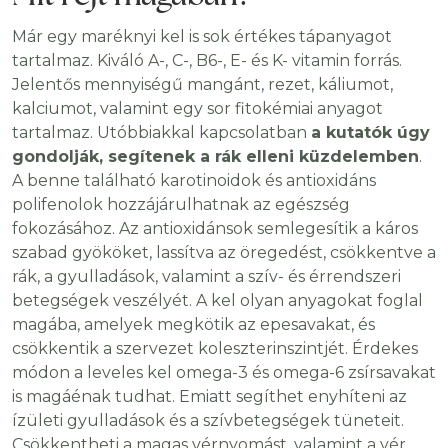
Már egy maréknyi kel is sok értékes tápanyagot
tartalmaz. Kiváló A-, C-, B6-, E- és K- vitamin forrás.
Jelentős mennyiségű mangánt, rezet, káliumot,
kalciumot, valamint egy sor fitokémiai anyagot
tartalmaz. Utóbbiakkal kapcsolatban
a kutatók úgy
gondolják, segítenek a rák elleni küzdelemben
.
A benne található karotinoidok és antioxidáns
polifenolok hozzájárulhatnak az egészség
fokozásához. Az antioxidánsok semlegesítik a káros
szabad gyököket, lassítva az öregedést, csökkentve a
rák, a gyulladások, valamint a szív- és érrendszeri
betegségek veszélyét. A kel olyan anyagokat foglal
magába, amelyek megkötik az epesavakat, és
csökkentik a szervezet koleszterinszintjét. Érdekes
módon a leveles kel omega-3 és omega-6 zsírsavakat
is magáénak tudhat. Emiatt segíthet enyhíteni az
ízületi gyulladások és a szívbetegségek tüneteit.
Csökkentheti a magas vérnyomást, valamint a vér