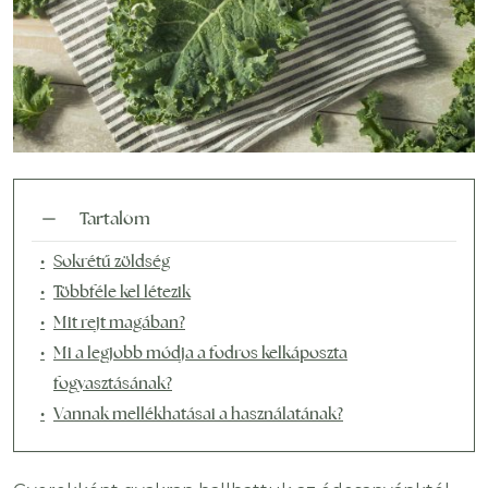
Tartalom
Sokrétű zöldség
Többféle kel létezik
Mit rejt magában?
Mi a legjobb módja a fodros kelkáposzta
fogyasztásának?
Vannak mellékhatásai a használatának?