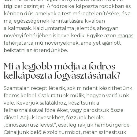
trigliceridszintjét. A fodros kelkáposzta rostokban és
kénben dús, amelyek a test méregtelenítésére, és a
máj egészségének fenntartására kiválóan
alkalmasak. Kalciumtartalma jelentős, ahogyan
növényi fehérjében is bővelkedik. Egyike azon
magas
fehérjetartalmú növényeknek
, amelyet ajánlott
beiktatni az étrendünkbe.
Mi a legjobb módja a fodros
kelkáposzta fogyasztásának?
Számtalan recept létezik, sok mindent készíthetünk
fodros kelből. Csak rajtunk múlik, hogyan variálunk
vele. Keverjük salátákhoz, készítsünk a
felhasználásával főzeléket, vagy párosítsuk össze
dióval. Adjuk levesekhez, főzzünk belőle
„dinoszaurusz levest”, esetleg rakjuk hamburgerbe.
Csináljunk belőle zöld turmixot, netán színesítsük