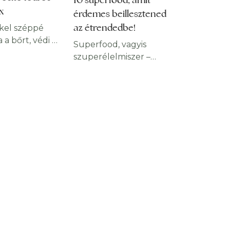
x
érdemes beillesztened
az étrendedbe!
 kel széppé
a a bőrt, védi a
Superfood, vagyis
, javítja a
szuperélelmiszer –
s hozzájárul a
biztosan hallottad már
keréhez. Az
a kifejezést, de mégis
moothie a
mit jelent, és mik a
elen kívül
legjobb superfood
yan antioxidáns
ételek? Cikkünkben 10
őt tartalmaz,
szuperélelmiszer és
emek
azok hatásai jelennek
sítő, így az
meg. Mik a
asztása
szuperélelmiszerek?
 a fertőzések
Általában azokat az
édelemben. C-
élelmiszereket hívjuk
an,
így, amik különösen
lokban és a
magas tápanyag- és
otinban
vitamintartalommal