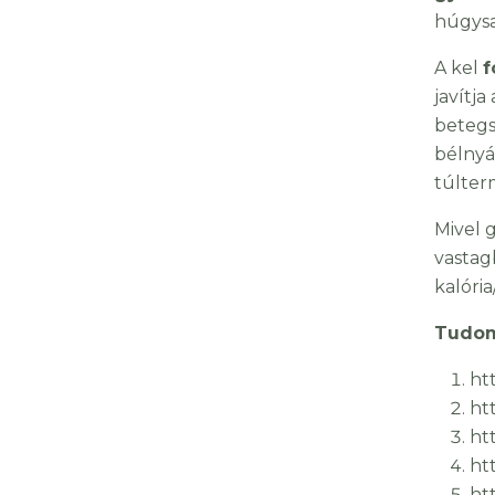
húgysa
A kel
f
javítj
betegs
bélnyá
túlter
Mivel 
vastag
kalóri
Tudom
ht
ht
ht
ht
ht