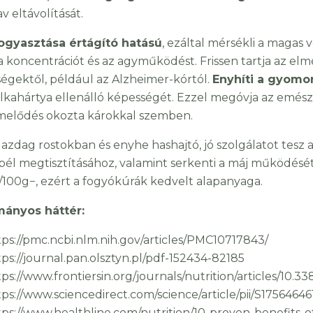
v eltávolítását.
ogyasztása értágító hatású
, ezáltal mérsékli a magas 
a a koncentrációt és az agyműködést. Frissen tartja az e
égektől, például az Alzheimer-kórtól.
Enyhíti a gyomor
lkahártya ellenálló képességét. Ezzel megóvja az emés
melődés okozta károkkal szemben.
gazdag rostokban és enyhe hashajtó, jó szolgálatot tesz 
bél megtisztításához, valamint serkenti a máj működésé
a/100g−, ezért a fogyókúrák kedvelt alapanyaga.
ányos háttér:
tps://pmc.ncbi.nlm.nih.gov/articles/PMC10717843/
tps://journal.pan.olsztyn.pl/pdf-152434-82185
tps://www.frontiersin.org/journals/nutrition/articles/10.3
tps://www.sciencedirect.com/science/article/pii/S1756464
tps://www.healthline.com/nutrition/10-proven-benefits-o