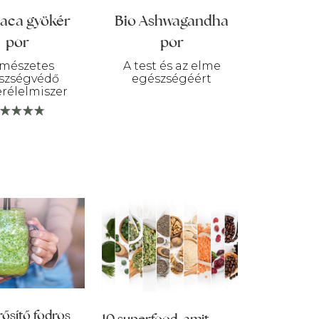
aca gyökér
Bio Ashwagandha
por
por
rmészetes
A test és az elme
szségvédő
egészségéért
rélelmiszer
sítő fodros
10 superfood, amit