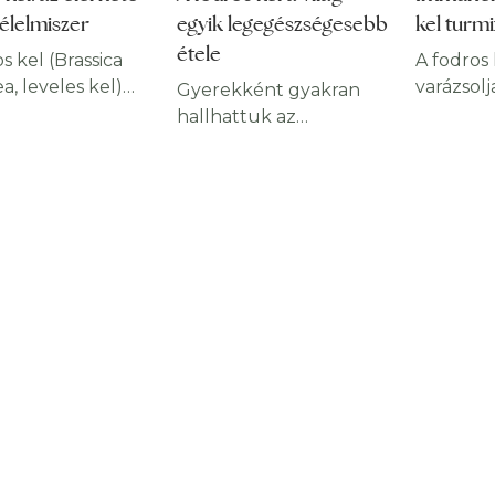
élelmiszer
egyik legegészségesebb
kel turmi
étele
s kel (Brassica
A fodros
a, leveles kel)
varázsolj
Gyerekként gyakran
vül hatékony
csontokat
hallhattuk az
rősítő, ha
látást, é
édesanyánktól, hogy
eresen
diéták si
együk meg a
tjuk, segít
alábbi s
zöldséget. Nos, igaza
ni, megszépíti a
fodros k
volt!A zöldségek –
avítja a szellemi
csupa ol
köztük a fodros kel
tményt, sőt, a
összevet
(Brassica oleracea
kat is erősíti.
amely r
convar) – a
ntartalma az
immunerő
kiegyensúlyozott
legmagasabb a
ital fogy
étrend és az
gek között. A
segíthet
egészséges életmód
 kel
elleni v
fontos részét képezik.
ségvédő
vitaminb
Valójában mindenkinek
onságai a
polifeno
legalább öt adag
élelmiszerek
béta-kar
gyümölcsöt és