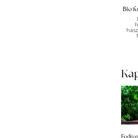
Bio f
h
hasz
Kap
Fodros