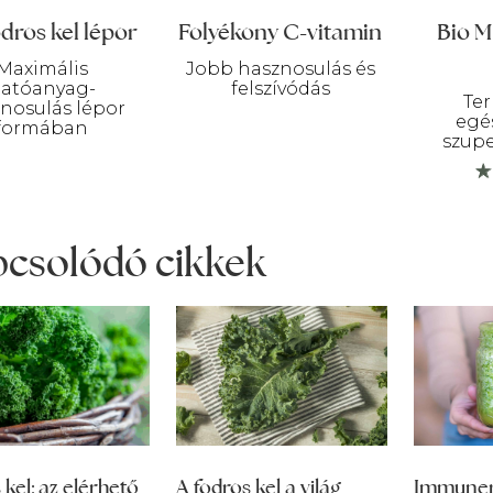
odros kel lépor
Folyékony C-vitamin
Bio M
Maximális
Jobb hasznosulás és
atóanyag-
felszívódás
Te
nosulás lépor
egé
formában
szupe
csolódó cikkek
 kel: az elérhető
A fodros kel a világ
Immunerő