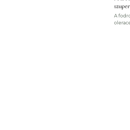
szuper
A fodro
olerace
rendkí
immune
rendsz
fogyasz
lefogy
bőrt, j
teljesí
látásun
Vitami
egyik 
zöldsé
fodros
egész
tulajd
szuper