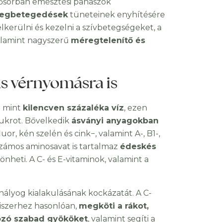
sősorban emésztési panaszok
megbetegedések
tüneteinek enyhítésére
lkerülni és kezelni a szívbetegségeket, a
alamint nagyszerű
méregtelenítő és
as vérnyomásra is
b mint
kilencven százaléka víz
, ezen
cukrot. Bővelkedik
ásványi anyagokban
or, kén szelén és cink−, valamint A-, B1-,
t. Számos aminosavat is tartalmaz
édeskés
nheti. A C- és E-vitaminok, valamint a
ehályog kialakulásának kockázatát. A C-
miszerhez hasonlóan,
megköti a rákot,
kozó szabad gyököket
, valamint segíti a