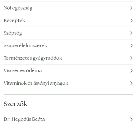
növény Afrikában és a
vitamintartalommal
Női egészség
Közel-Keleten terem, és
rendelkeznek. A
Receptek
jellemzően a gyökérét,
legtöbbje zöldség,
valamint leveleit
gyümölcs vagy
Szépség
használják különféle
gyógynövény. A
kimagasló
Szuperélelmiszerek
tápértéktartalom
Természetes gyógymódok
mellett rendszerint
valamely,
Visszér és ödéma
Vitaminok és ásványi anyagok
Szerzők
Dr. Hegedűs Beáta