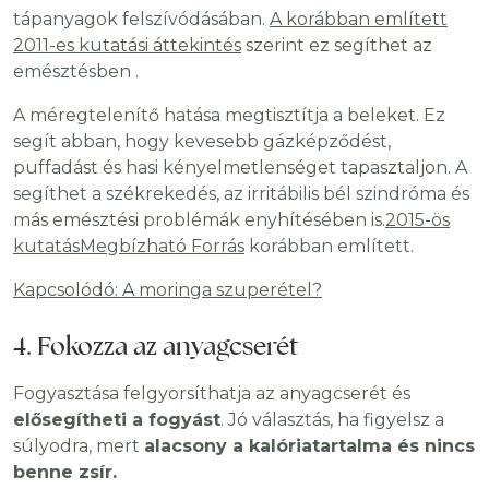
tápanyagok felszívódásában.
A korábban említett
2011-es kutatási áttekintés
szerint ez segíthet az
emésztésben .
A méregtelenítő hatása megtisztítja a beleket. Ez
segít abban, hogy kevesebb gázképződést,
puffadást és hasi kényelmetlenséget tapasztaljon. A
segíthet a székrekedés, az irritábilis bél szindróma és
más emésztési problémák enyhítésében is.
2015-ös
kutatásMegbízható Forrás
korábban említett.
Kapcsolódó: A moringa szuperétel?
4. Fokozza az anyagcserét
Fogyasztása felgyorsíthatja az anyagcserét és
elősegítheti a fogyást
. Jó választás, ha figyelsz a
súlyodra, mert
alacsony a kalóriatartalma és nincs
benne zsír.