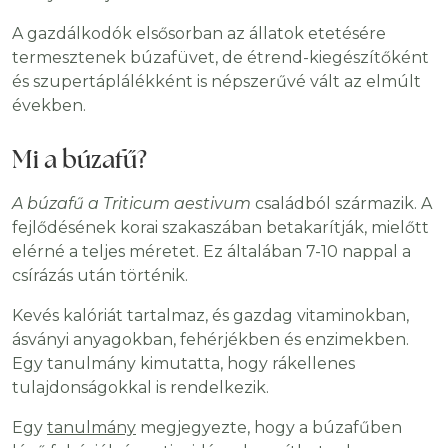
A gazdálkodók elsősorban az állatok etetésére
termesztenek búzafüvet, de étrend-kiegészítőként
és szupertáplálékként is népszerűvé vált az elmúlt
években.
Mi a búzafű?
A búzafű a Triticum aestivum
családból származik. A
fejlődésének korai szakaszában betakarítják, mielőtt
elérné a teljes méretet. Ez általában 7-10 nappal a
csírázás után történik.
Kevés kalóriát tartalmaz, és gazdag vitaminokban,
ásványi anyagokban, fehérjékben és enzimekben.
Egy tanulmány kimutatta, hogy rákellenes
tulajdonságokkal is rendelkezik.
Egy
tanulmány
megjegyezte, hogy a búzafűben