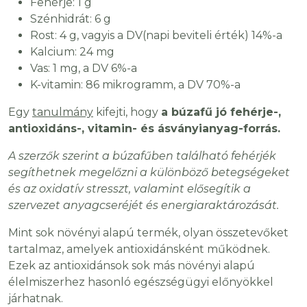
Fehérje: 1 g
Szénhidrát: 6 g
Rost: 4 g, vagyis a DV(napi beviteli érték) 14%-a
Kalcium: 24 mg
Vas: 1 mg, a DV 6%-a
K-vitamin: 86 mikrogramm, a DV 70%-a
Egy
tanulmány
kifejti, hogy
a búzafű jó fehérje-,
antioxidáns-, vitamin- és ásványianyag-forrás.
A szerzők szerint a búzafűben található fehérjék
segíthetnek megelőzni a különböző betegségeket
és az oxidatív stresszt, valamint elősegítik a
szervezet anyagcseréjét és energiaraktározását.
Mint sok növényi alapú termék, olyan összetevőket
tartalmaz, amelyek antioxidánsként működnek.
Ezek az antioxidánsok sok más növényi alapú
élelmiszerhez hasonló egészségügyi előnyökkel
járhatnak.