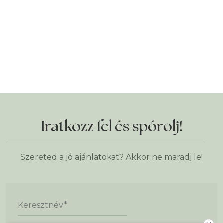
Iratkozz fel és spórolj!
Szereted a jó ajánlatokat? Akkor ne maradj le!
Keresztnév
*