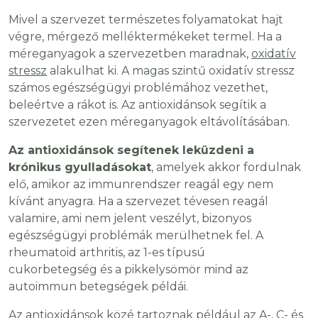
Mivel a szervezet természetes folyamatokat hajt
végre, mérgező melléktermékeket termel. Ha a
méreganyagok a szervezetben maradnak,
oxidatív
stressz
alakulhat ki. A magas szintű oxidatív stressz
számos egészségügyi problémához vezethet,
beleértve a rákot is. Az antioxidánsok segítik a
szervezetet ezen méreganyagok eltávolításában.
Az antioxidánsok segítenek leküzdeni a
krónikus gyulladásokat
, amelyek akkor fordulnak
elő, amikor az immunrendszer reagál egy nem
kívánt anyagra. Ha a szervezet tévesen reagál
valamire, ami nem jelent veszélyt, bizonyos
egészségügyi problémák merülhetnek fel. A
rheumatoid arthritis, az 1-es típusú
cukorbetegség és a pikkelysömör mind az
autoimmun betegségek példái.
Az antioxidánsok közé tartoznak például az A-, C- és