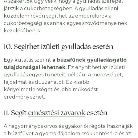
A szakértők úgy vélik, hogy a gyulladás szerepet
játszik a cukorbetegségben. A gyulladás elleni
küzdelem révén segíthet az embereknek a
cukorbetegség és annak egyes szövődményeinek
kezelésében is.
10. Segíthet ízületi gyulladás esetén
Egy
kutatás
szerint
a búzafűnek gyulladásgátló
tulajdonságai lehetnek.
Ez enyhítheti az ízületi
gyulladás egyes tüneteit, például a merevséget,
fájdalmat és duzzanatot. Ez kisebb
kényelmetlenséget és jobb működést
eredményezhet.
11. Segít
emésztési zavarok
esetén
A hagyományos orvoslás gyakorlói régóta használják
a búzafüvet a gyomorfájdalom csökkentésére és az