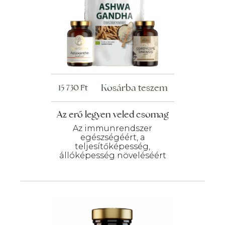
Kosárba teszem
15 730
Ft
Az erő legyen veled csomag
Az immunrendszer
egészségéért, a
teljesítőképesség,
állóképesség növeléséért