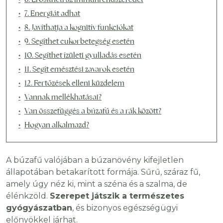
7. Energiát adhat
8. Javíthatja a kognitív funkciókat
9. Segíthet cukorbetegség esetén
10. Segíthet ízületi gyulladás esetén
11. Segít emésztési zavarok esetén
12. Fertőzések elleni küzdelem
Vannak mellékhatásai?
Van összefüggés a búzafű és a rák között?
Hogyan alkalmazd?
A búzafű valójában a búzanövény kifejletlen
állapotában betakarított formája. Sűrű, száraz fű,
amely úgy néz ki, mint a széna és a szalma, de
élénkzöld.
Szerepet játszik a természetes
gyógyászatban
, és bizonyos egészségügyi
előnyökkel járhat.