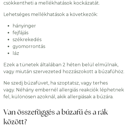
csökkentheti a mellékhatások kockázatát.
Lehetséges mellékhatások a következők:
hányinger
fejfájás
székrekedés
gyomorrontás
láz
Ezek a tünetek általában 2 héten belül elmúlnak,
vagy miután szervezeted hozzászokott a búzafűhöz.
Ne szedj búzafüvet, ha szoptatsz, vagy terhes
vagy. Néhány embernél allergiás reakciók léphetnek
fel, különösen azoknál, akik allergiásak a búzára.
Van összefüggés a búzafű és a rák
között?