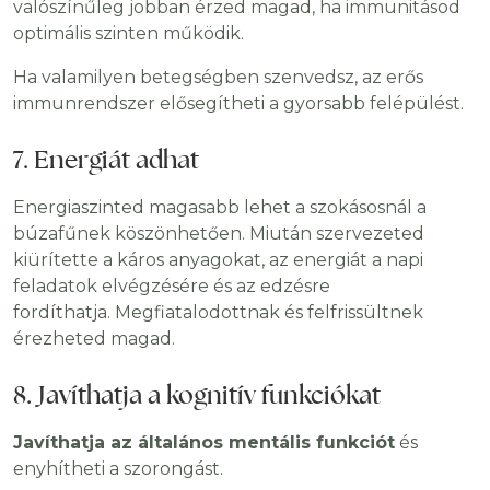
valószínűleg jobban érzed magad, ha immunitásod
optimális szinten működik.
Ha valamilyen betegségben szenvedsz, az erős
immunrendszer elősegítheti a gyorsabb felépülést.
7. Energiát adhat
Energiaszinted magasabb lehet a szokásosnál a
búzafűnek köszönhetően. Miután szervezeted
kiürítette a káros anyagokat, az energiát a napi
feladatok elvégzésére és az edzésre
fordíthatja. Megfiatalodottnak és felfrissültnek
érezheted magad.
8. Javíthatja a kognitív funkciókat
Javíthatja az általános mentális funkciót
és
enyhítheti a szorongást.