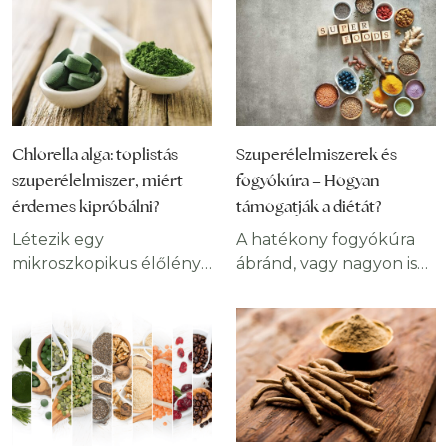
Chlorella alga: toplistás
Szuperélelmiszerek és
szuperélelmiszer, miért
fogyókúra – Hogyan
érdemes kipróbálni?
támogatják a diétát?
Létezik egy
A hatékony fogyókúra
mikroszkopikus élőlény,
ábránd, vagy nagyon is
amelynek rajongótábora
valóság? Mi az
világszerte folyamatosan
utóbbiban hiszünk, mert
növekszik. A kutatások
tudjuk, hogy a
eredményei azt
szuperélelmiszerek
mutatják, hogy a
segítségével gyorsan és
chlorella alga egy sor
tartósan
potenciális egészségügyi
megszabadulhatunk a