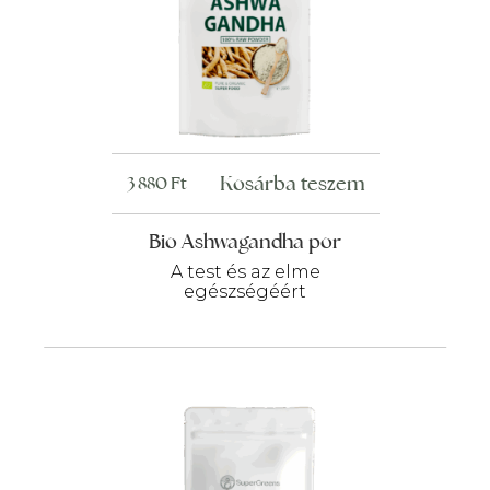
Kosárba teszem
3 880
Ft
Bio Ashwagandha por
A test és az elme
egészségéért