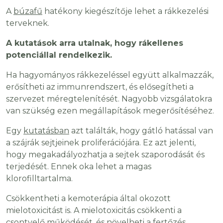
A
búzafű
hatékony kiegészítője lehet a rákkezelési
terveknek.
A kutatások arra utalnak, hogy rákellenes
potenciállal rendelkezik.
Ha hagyományos rákkezeléssel együtt alkalmazzák,
erősítheti az immunrendszert, és elősegítheti a
szervezet méregtelenítését. Nagyobb vizsgálatokra
van szükség ezen megállapítások megerősítéséhez.
Egy
kutatásban
azt találták, hogy gátló hatással van
a szájrák sejtjeinek proliferációjára. Ez azt jelenti,
hogy megakadályozhatja a sejtek szaporodását és
terjedését. Ennek oka lehet a magas
klorofilltartalma.
Csökkentheti a kemoterápia által okozott
mielotoxicitást is. A mielotoxicitás csökkenti a
csontvelő működését, és növelheti a fertőzés