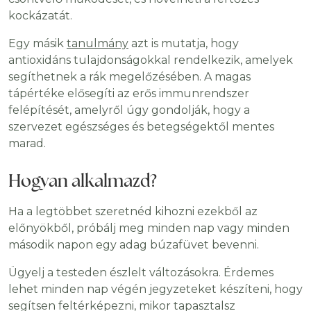
kockázatát.
Egy másik
tanulmány
azt is mutatja, hogy
antioxidáns tulajdonságokkal rendelkezik, amelyek
segíthetnek a rák megelőzésében. A magas
tápértéke elősegíti az erős immunrendszer
felépítését, amelyről úgy gondolják, hogy a
szervezet egészséges és betegségektől mentes
marad.
Hogyan alkalmazd?
Ha a legtöbbet szeretnéd kihozni ezekből az
előnyökből, próbálj meg minden nap vagy minden
második napon egy adag búzafüvet bevenni.
Ügyelj a testeden észlelt változásokra. Érdemes
lehet minden nap végén jegyzeteket készíteni, hogy
segítsen feltérképezni, mikor tapasztalsz