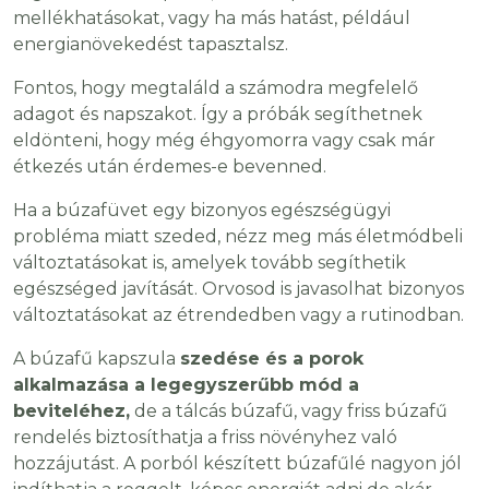
mellékhatásokat, vagy ha más hatást, például
energianövekedést tapasztalsz.
Fontos, hogy megtaláld a számodra megfelelő
adagot és napszakot. Így a próbák segíthetnek
eldönteni, hogy még éhgyomorra vagy csak már
étkezés után érdemes-e bevenned.
Ha a búzafüvet egy bizonyos egészségügyi
probléma miatt szeded, nézz meg más életmódbeli
változtatásokat is, amelyek tovább segíthetik
egészséged javítását. Orvosod is javasolhat bizonyos
változtatásokat az étrendedben vagy a rutinodban.
A búzafű kapszula
szedése és a porok
alkalmazása a legegyszerűbb mód a
beviteléhez,
de a tálcás búzafű, vagy friss búzafű
rendelés biztosíthatja a friss növényhez való
hozzájutást. A porból készített búzafűlé nagyon jól