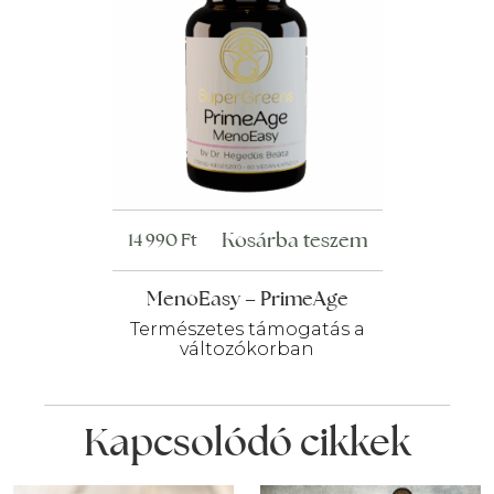
Kosárba teszem
14 990
Ft
MenoEasy – PrimeAge
Természetes támogatás a
változókorban
Kapcsolódó cikkek