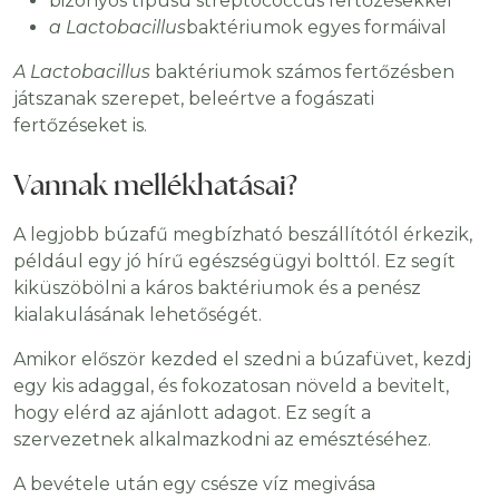
bizonyos típusú streptococcus fertőzésekkel
a Lactobacillus
baktériumok egyes formáival
A Lactobacillus
baktériumok számos fertőzésben
játszanak szerepet, beleértve a fogászati ​​
fertőzéseket is.
Vannak mellékhatásai?
A legjobb búzafű megbízható beszállítótól érkezik,
például egy jó hírű egészségügyi bolttól. Ez segít
kiküszöbölni a káros baktériumok és a penész
kialakulásának lehetőségét.
Amikor először kezded el szedni a búzafüvet, kezdj
egy kis adaggal, és fokozatosan növeld a bevitelt,
hogy elérd az ajánlott adagot. Ez segít a
szervezetnek alkalmazkodni az emésztéséhez.
A bevétele után egy csésze víz megivása