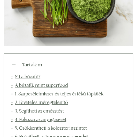
Tartalom
Mi a búzafű?
A búzafű, mint superfood
1. Szuperélelmiszer és teljes értékű táplálék
2. Kivételes méregtelenítő
3. Segítheti az emésztést
4. Fokozza az anyagcserét
5. Csökkentheti a koleszterinszintet
6. Erősítheti az immunrendszeredet