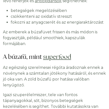
lévő fehérjék és
antioxidánsok
segíthetnek:
betegségek megelőzésében
csökkenteni az oxidatív stresszt
fokozni az anyagcserét és az energiaraktározást
Az emberek a búzafüvet frissen és más módon is
fogyasztják, például smoothiek, kapszulák
formájában.
A búzafű, mint
superfood
Az egészség szerelmesei régóta áradoznak ennek a
növénynek a számtalan jótékony hatásáról, és ennek
jó oka van. A zöld búzafű por hatása valóban
lenyűgöző.
Igazi szuperélelmiszer, tele van fontos
tápanyagokkal, sőt, bizonyos betegségek
kezelésében is segíthet. További kutatásokra van